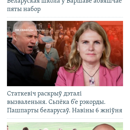
Беларуская школа ў Варшаве абвяшчае
пяты набор
Статкевіч раскрыў дэталі
вызваленьня. Сьпёка б’е рэкорды.
Пашпарты беларусаў. Навіны 6 жніўня