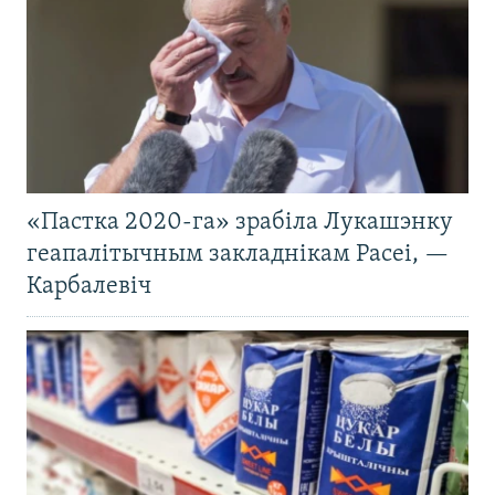
«Пастка 2020-га» зрабіла Лукашэнку
геапалітычным закладнікам Расеі, —
Карбалевіч