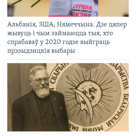
Альбанія, ЗША, Нямеччына. Дзе цяпер
жывуць і чым займаюцца тыя, хто
спрабаваў у 2020 годзе выйграць
прэзыдэнцкія выбары