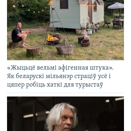
«Жыцьцё вельмі афігенная штука».
Як беларускі мільянэр страціў усё і
цяпер робіць хаткі для турыстаў