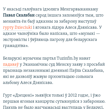
У якасьці галоўнага ідэоляга Менгарвыканкаму
Павал Скалабан
сярод іншага запомніўся тым, што
менавіта ён быў адказны за забарону выступаў
гурту Dzieciuki
і ягонага лідэра Алеся Дзянісава. У
адказе чыноўніка было напісана, што «музыкі —
экстрэмісты і ўяўляюць пагрозу для беларускага
грамадзтва».
Беларускі музычны партал Tuzinfm.by нават
падаваў
у Эканамічны суд Менску заяву з просьбай
прызнаць незаконнымі дзеяньні Паўла Скалабана,
які не дазволіў жывую прэзэнтацыю сольнага
альбому Алеся Дзянісава.
Гурт «Дзецюкі» зьявіўся толькі ў 2012 годзе, і ўжо
першыя ягоныя канцэрты сутыкнуліся з забаронаю.
Пакуль не было магчымасьці выступаць у Беларусі,