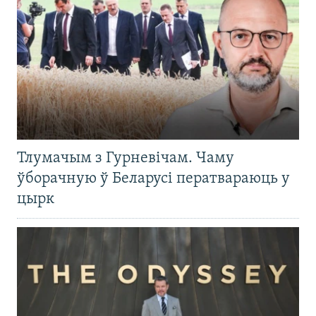
Тлумачым з Гурневічам. Чаму
ўборачную ў Беларусі ператвараюць у
цырк