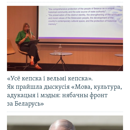
«Усё кепска і вельмі кепска».
Як прайшла дыскусія «Мова, культура,
адукацыя і мэдыя: нябачны фронт
за Беларусь»