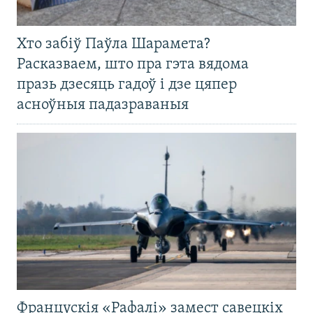
Хто забіў Паўла Шарамета?
Расказваем, што пра гэта вядома
празь дзесяць гадоў і дзе цяпер
асноўныя падазраваныя
Францускія «Рафалі» замест савецкіх