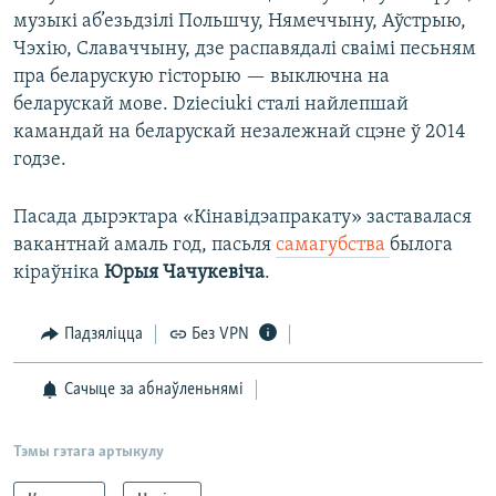
музыкі аб’езьдзілі Польшчу, Нямеччыну, Аўстрыю,
Чэхію, Славаччыну, дзе распавядалі сваімі песьням
пра беларускую гісторыю — выключна на
беларускай мове. Dzieciuki сталі найлепшай
камандай на беларускай незалежнай сцэне ў 2014
годзе. ​
Пасада дырэктара «Кінавідэапракату» заставалася
вакантнай амаль год, пасьля
самагубства
былога
кіраўніка
Юрыя Чачукевіча
.
Падзяліцца
Без VPN
Сачыце за абнаўленьнямі
Тэмы гэтага артыкулу