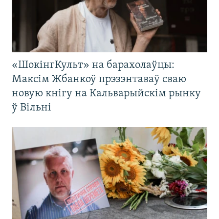
«ШокінгКульт» на барахолаўцы:
Максім Жбанкоў прэзэнтаваў сваю
новую кнігу на Кальварыйскім рынку
ў Вільні