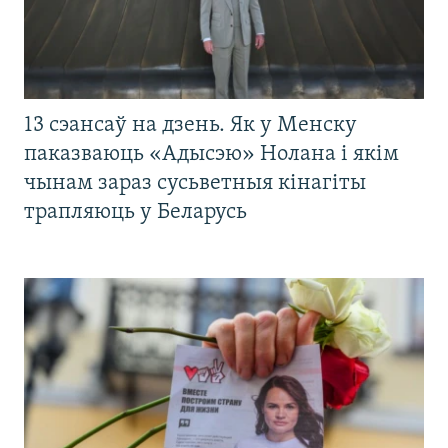
13 сэансаў на дзень. Як у Менску
паказваюць «Адысэю» Нолана і якім
чынам зараз сусьветныя кінагіты
трапляюць у Беларусь