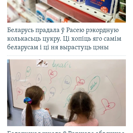
Беларусь прадала ў Расею рэкордную
колькасьць цукру. Ці хопіць яго самім
беларусам і ці ня вырастуць цэны