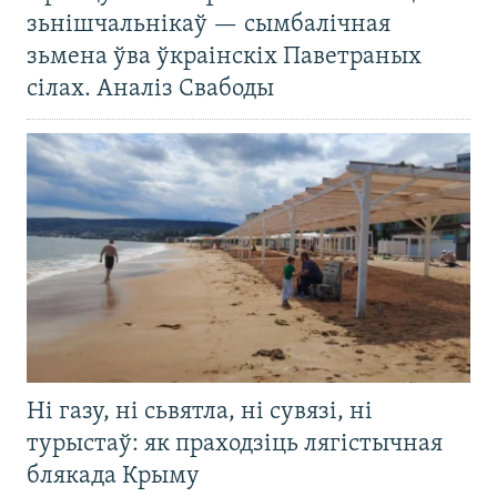
зьнішчальнікаў — сымбалічная
зьмена ўва ўкраінскіх Паветраных
сілах. Аналіз Свабоды
Ні газу, ні сьвятла, ні сувязі, ні
турыстаў: як праходзіць лягістычная
блякада Крыму