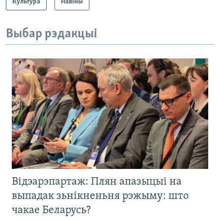
Культура
Навіны
Выбар рэдакцыі
Відэарэпартаж: Плян апазыцыі на
выпадак зьнікненьня рэжыму: што
чакае Беларусь?