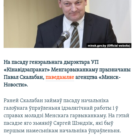
КУЛЬТУРА
МОВА
КАЛЯНДАР
НА ХВАЛЯХ СВАБОДЫ
На пасаду генэральнага дырэктара УП
«Кінавідэапракат» Менгарвыканкаму прызначаны
Павал Скалабан,
паведамляе
агенцтва «Минск-
Новости».
Раней Скалабан займаў пасаду начальніка
галоўнага ўпраўленьня ідэалягічнай работы і ў
справах моладзі Менскага гарвыканкаму. На гэтай
пасадзе яго зьмяніў Сяргей Шэндзік, які быў
першым намесьнікам начальніка ўпраўленьня.