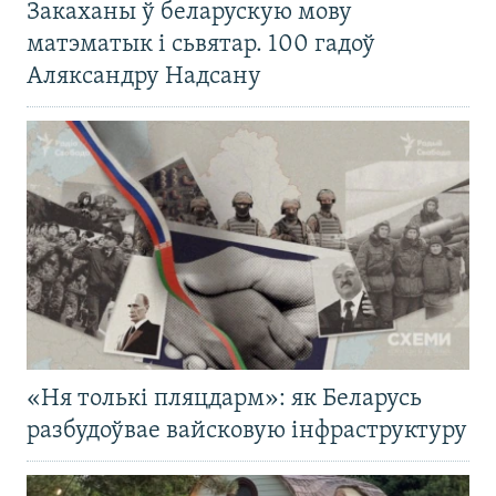
Закаханы ў беларускую мову
матэматык і сьвятар. 100 гадоў
Аляксандру Надсану
«Ня толькі пляцдарм»: як Беларусь
разбудоўвае вайсковую інфраструктуру