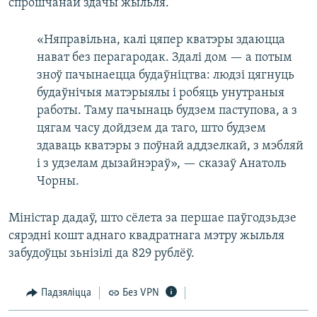
спрошчанай здачы жыльля.
«Няправільна, калі цяпер кватэры здаюцца
нават без перагародак. Здалі дом — а потым
зноў пачынаецца будаўніцтва: людзі цягнуць
будаўнічыя матэрыялы і робяць унутраныя
работы. Таму пачынаць будзем паступова, а з
цягам часу дойдзем да таго, што будзем
здаваць кватэры з поўнай аддзелкай, з мэбляй
і з удзелам дызайнэраў», — сказаў Анатоль
Чорны.
Міністар дадаў, што сёлета за першае паўгодзьдзе
сярэдні кошт аднаго квадратнага мэтру жыльля
забудоўцы зьнізілі да 829 рублёў.
Падзяліцца
Без VPN