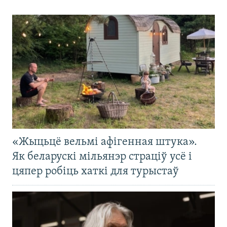
«Жыцьцё вельмі афігенная штука».
Як беларускі мільянэр страціў усё і
цяпер робіць хаткі для турыстаў