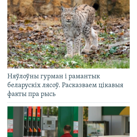
Няўлоўны гурман і рамантык
беларускіх лясоў. Расказваем цікавыя
факты пра рысь