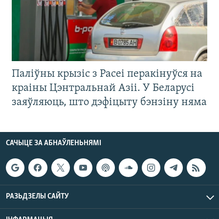
Паліўны крызіс з Расеі перакінуўся на
краіны Цэнтральнай Азіі. У Беларусі
заяўляюць, што дэфіцыту бэнзіну няма
САЧЫЦЕ ЗА АБНАЎЛЕНЬНЯМІ
РАЗЬДЗЕЛЫ САЙТУ