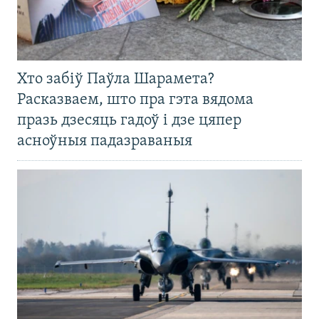
Хто забіў Паўла Шарамета?
Расказваем, што пра гэта вядома
празь дзесяць гадоў і дзе цяпер
асноўныя падазраваныя