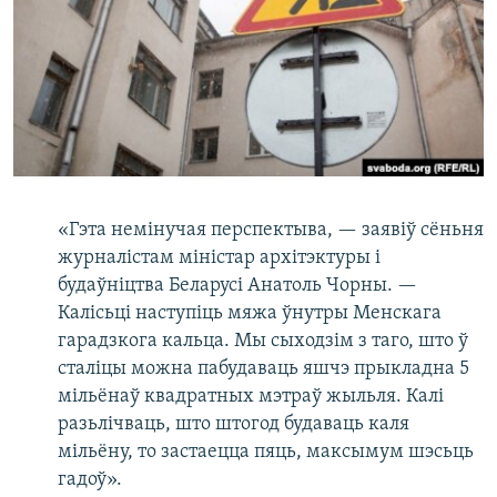
КУЛЬТУРА
МОВА
КАЛЯНДАР
НА ХВАЛЯХ СВАБОДЫ
«Гэта немінучая перспектыва, — заявіў сёньня
журналістам міністар архітэктуры і
будаўніцтва Беларусі Анатоль Чорны. —
Калісьці наступіць мяжа ўнутры Менскага
гарадзкога кальца. Мы сыходзім з таго, што ў
сталіцы можна пабудаваць яшчэ прыкладна 5
мільёнаў квадратных мэтраў жыльля. Калі
разьлічваць, што штогод будаваць каля
мільёну, то застаецца пяць, максымум шэсьць
гадоў».