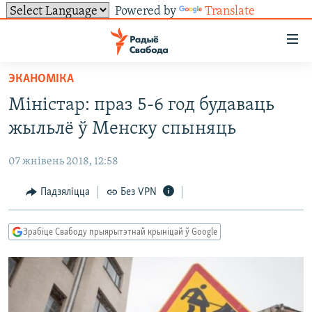
Powered by
Translate
Лінкі
ўнівэрсальнага
доступу
ЭКАНОМІКА
НАВІНЫ
Перайсьці
Міністар: праз 5-6 год будаваць
да
ТОЛЬКІ НА СВАБОДЗЕ
УСЕ НАВІНЫ
жыльлё ў Менску спыняць
галоўнага
СУВЯЗЬ
ВІДЭА І ФОТА
ТЭСТЫ
зьместу
07 жнівень 2018, 12:58
Перайсьці
ПАДПІСАЦЦА
ЛЮДЗІ
БЛОГІ
АБЫСЬЦІ БЛЯКАВАНЬНЕ
да
Падзяліцца
Без VPN
ПАЛІТЫКА
ГІСТОРЫЯ НА СВАБОДЗЕ
ПАДЗЯЛІЦЦА ІНФАРМАЦЫЯЙ
RSS
галоўнай
САЧЫЦЕ ЗА АБНАЎЛЕНЬНЯМІ
навігацыі
ЭКАНОМІКА
ПАДКАСТЫ
ПАДКАСТЫ
Зрабіце Свабоду прыярытэтнай крыніцай ў Google
Перайсьці
ВАЙНА
КНІГІ
FACEBOOK
да
БЕЛАРУСЫ НА ВАЙНЕ
АЎДЫЁКНІГІ
TWITTER
пошуку
ПАЛІТВЯЗЬНІ
PREMIUM
Усе сайты РС/РСЭ