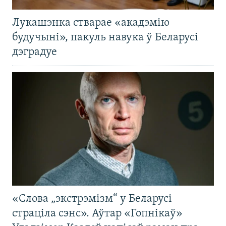
Лукашэнка стварае «акадэмію
будучыні», пакуль навука ў Беларусі
дэградуе
«Слова „экстрэмізм“ у Беларусі
страціла сэнс». Аўтар «Гопнікаў»