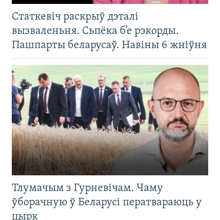
Статкевіч раскрыў дэталі
вызваленьня. Сьпёка б’е рэкорды.
Пашпарты беларусаў. Навіны 6 жніўня
Тлумачым з Гурневічам. Чаму
ўборачную ў Беларусі ператвараюць у
цырк