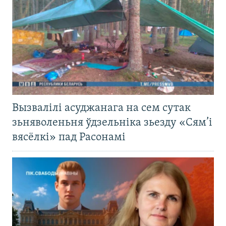
Вызвалілі асуджанага на сем сутак
зьняволеньня ўдзельніка зьезду «Сям’і
вясёлкі» пад Расонамі