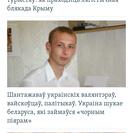
турыстаў: як праходзіць лягістычная
блякада Крыму
Шантажаваў украінскіх валянтэраў,
вайскоўцаў, палітыкаў. Украіна шукае
беларуса, які займаўся «чорным
піярам»