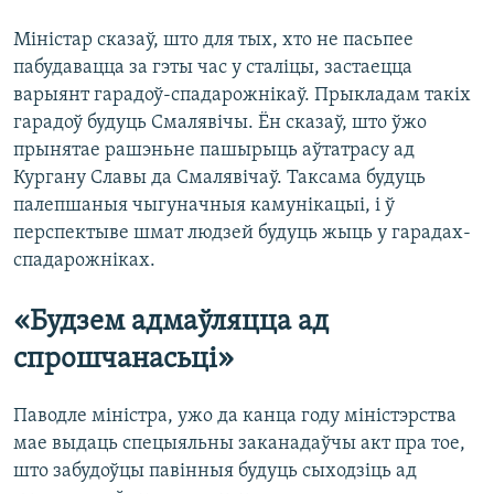
Міністар сказаў, што для тых, хто не пасьпее
пабудавацца за гэты час у сталіцы, застаецца
варыянт гарадоў-спадарожнікаў. Прыкладам такіх
гарадоў будуць Смалявічы. Ён сказаў, што ўжо
прынятае рашэньне пашырыць аўтатрасу ад
Кургану Славы да Смалявічаў. Таксама будуць
палепшаныя чыгуначныя камунікацыі, і ў
перспектыве шмат людзей будуць жыць у гарадах-
спадарожніках.
«Будзем адмаўляцца ад
спрошчанасьці»
Паводле міністра, ужо да канца году міністэрства
мае выдаць спецыяльны заканадаўчы акт пра тое,
што забудоўцы павінныя будуць сыходзіць ад