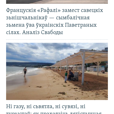
Францускія «Рафалі» замест савецкіх
зьнішчальнікаў — сымбалічная
зьмена ўва ўкраінскіх Паветраных
сілах. Аналіз Свабоды
Ні газу, ні сьвятла, ні сувязі, ні