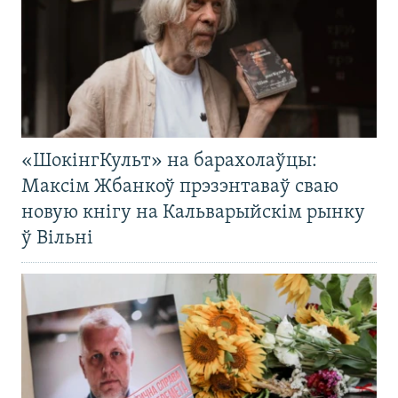
«ШокінгКульт» на барахолаўцы:
Максім Жбанкоў прэзэнтаваў сваю
новую кнігу на Кальварыйскім рынку
ў Вільні