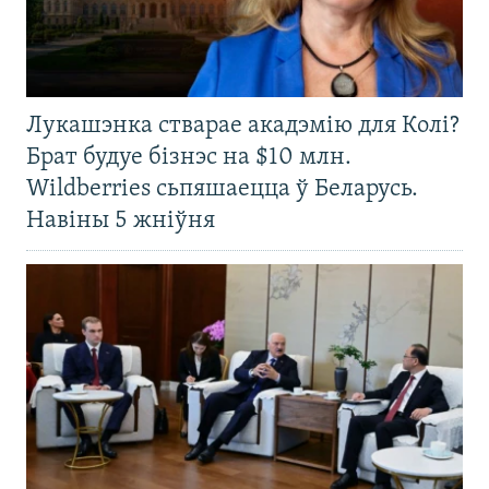
Лукашэнка стварае акадэмію для Колі?
Брат будуе бізнэс на $10 млн.
Wildberries сьпяшаецца ў Беларусь.
Навіны 5 жніўня