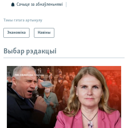
Сачыце за абнаўленьнямі
Тэмы гэтага артыкулу
Эканоміка
Навіны
Выбар рэдакцыі