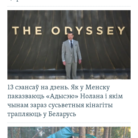
13 сэансаў на дзень. Як у Менску
паказваюць «Адысэю» Нолана і якім
чынам зараз сусьветныя кінагіты
трапляюць у Беларусь