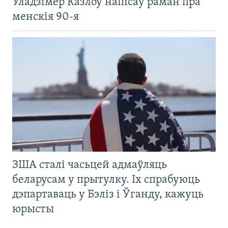
Уладзімер Казлоў напісаў раман пра
менскія 90-я
ЗША сталі часьцей адмаўляць
беларусам у прытулку. Іх спрабуюць
дэпартаваць у Бэліз і Ўганду, кажуць
юрысты