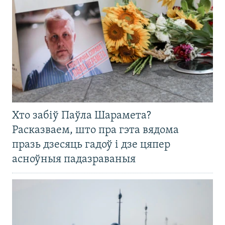
Хто забіў Паўла Шарамета?
Расказваем, што пра гэта вядома
празь дзесяць гадоў і дзе цяпер
асноўныя падазраваныя