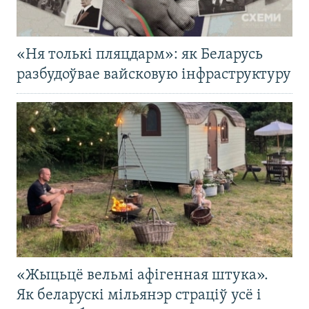
«Ня толькі пляцдарм»: як Беларусь
разбудоўвае вайсковую інфраструктуру
«Жыцьцё вельмі афігенная штука».
Як беларускі мільянэр страціў усё і