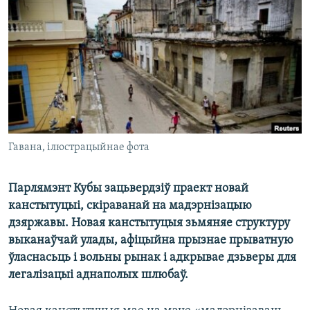
КУЛЬТУРА
МОВА
КАЛЯНДАР
НА ХВАЛЯХ СВАБОДЫ
Гавана, ілюстрацыйнае фота
Парлямэнт Кубы зацьвердзіў праект новай
канстытуцыі, скіраванай на мадэрнізацыю
дзяржавы. Новая канстытуцыя зьмяняе структуру
выканаўчай улады, афіцыйна прызнае прыватную
ўласнасьць і вольны рынак і адкрывае дзьверы для
легалізацыі аднаполых шлюбаў.