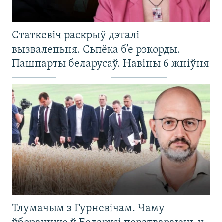
Статкевіч раскрыў дэталі
вызваленьня. Сьпёка б’е рэкорды.
Пашпарты беларусаў. Навіны 6 жніўня
Тлумачым з Гурневічам. Чаму