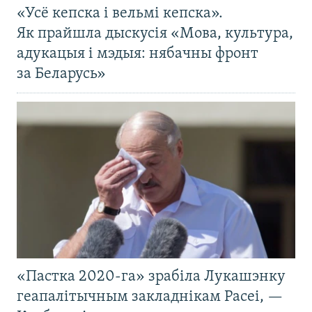
«Усё кепска і вельмі кепска».
Як прайшла дыскусія «Мова, культура,
адукацыя і мэдыя: нябачны фронт
за Беларусь»
«Пастка 2020-га» зрабіла Лукашэнку
геапалітычным закладнікам Расеі, —