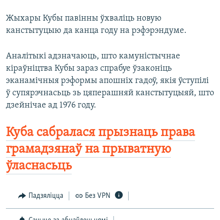
Жыхары Кубы павінны ўхваліць новую
канстытуцыю да канца году на рэфэрэндуме.
Аналітыкі адзначаюць, што камуністычнае
кіраўніцтва Кубы зараз спрабуе ўзаконіць
эканамічныя рэформы апошніх гадоў, якія ўступілі
ў супярэчнасьць зь цяперашняй канстытуцыяй, што
дзейнічае ад 1976 году.
Куба сабралася прызнаць права
грамадзянаў на прыватную
ўласнасьць
Падзяліцца
Без VPN