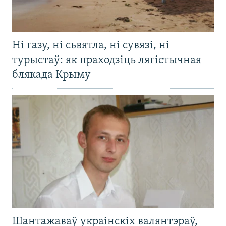
Ні газу, ні сьвятла, ні сувязі, ні
турыстаў: як праходзіць лягістычная
блякада Крыму
Шантажаваў украінскіх валянтэраў,