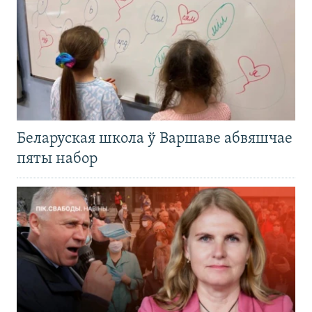
Беларуская школа ў Варшаве абвяшчае
пяты набор