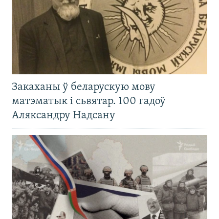
Закаханы ў беларускую мову
матэматык і сьвятар. 100 гадоў
Аляксандру Надсану