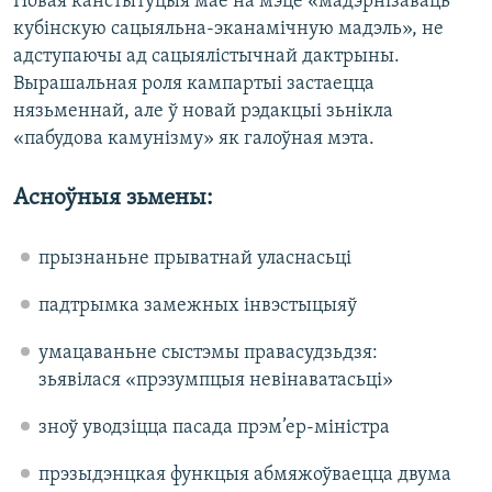
Новая канстытуцыя мае на мэце «мадэрнізаваць
кубінскую сацыяльна-эканамічную мадэль», не
адступаючы ад сацыялістычнай дактрыны.
Вырашальная роля кампартыі застаецца
нязьменнай, але ў новай рэдакцыі зьнікла
«пабудова камунізму» як галоўная мэта.
Асноўныя зьмены:
прызнаньне прыватнай уласнасьці
падтрымка замежных інвэстыцыяў
умацаваньне сыстэмы правасудзьдзя:
зьявілася «прэзумпцыя невінаватасьці»
зноў уводзіцца пасада прэм’ер-міністра
прэзыдэнцкая функцыя абмяжоўваецца двума