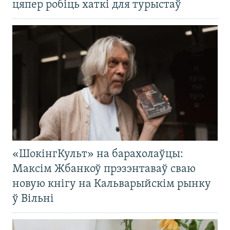
цяпер робіць хаткі для турыстаў
«ШокінгКульт» на барахолаўцы:
Максім Жбанкоў прэзэнтаваў сваю
новую кнігу на Кальварыйскім рынку
ў Вільні