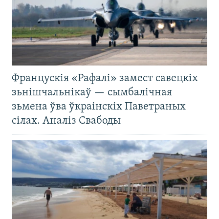
Францускія «Рафалі» замест савецкіх
зьнішчальнікаў — сымбалічная
зьмена ўва ўкраінскіх Паветраных
сілах. Аналіз Свабоды