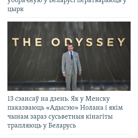
ўборачную ў Беларусі ператвараюць у
цырк
13 сэансаў на дзень. Як у Менску
паказваюць «Адысэю» Нолана і якім
чынам зараз сусьветныя кінагіты
трапляюць у Беларусь