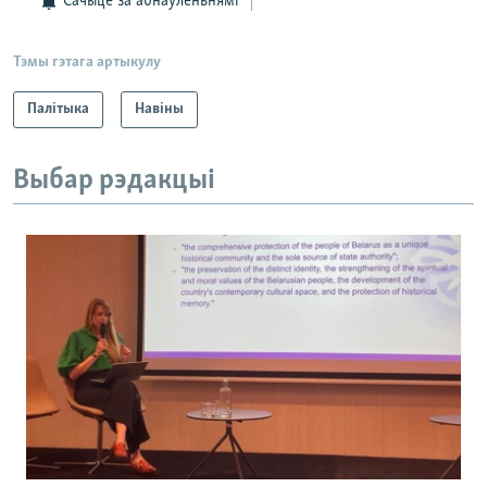
Сачыце за абнаўленьнямі
Тэмы гэтага артыкулу
Палітыка
Навіны
Выбар рэдакцыі