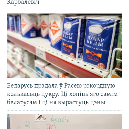
Карбалевіч
Беларусь прадала ў Расею рэкордную
колькасьць цукру. Ці хопіць яго самім
беларусам і ці ня вырастуць цэны