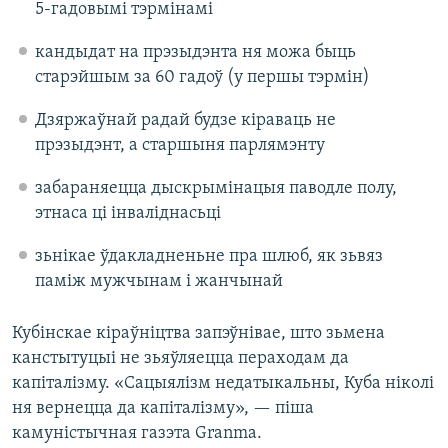
5-гадовымі тэрмінамі
кандыдат на прэзыдэнта ня можа быць
старэйшым за 60 гадоў (у першы тэрмін)
Дзяржаўнай радай будзе кіраваць не
прэзыдэнт, а старшыня парлямэнту
забараняецца дыскрымінацыя паводле полу,
этнаса ці інваліднасьці
зьнікае ўдакладненьне пра шлюб, як зьвяз
паміж мужчынам і жанчынай
Кубінскае кіраўніцтва запэўнівае, што зьмена
канстытуцыі не зьяўляецца пераходам да
капіталізму. «Сацыялізм недатыкальны, Куба ніколі
ня вернецца да капіталізму», — піша
камуністычная газэта Granma.