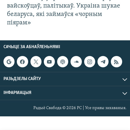
вайскоўцаў, палітыкаў. Украіна шукае
беларуса, які займаўся «чорным
піярам»
САЧЫЦЕ ЗА АБНАЎЛЕНЬНЯМІ
РАЗЬДЗЕЛЫ САЙТУ
ІНФАРМАЦЫЯ
Радыё Свабода © 2026 РС | Усе правы захаваныя.