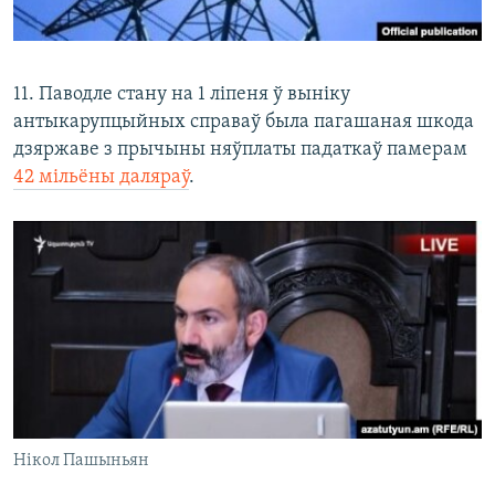
11. Паводле стану на 1 ліпеня ў выніку
антыкарупцыйных справаў была пагашаная шкода
дзяржаве з прычыны няўплаты падаткаў памерам
42 мільёны даляраў
.
Нікол Пашыньян