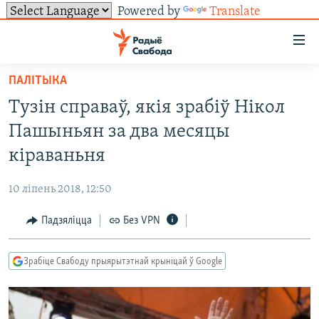
Powered by
Translate
Лінкі
ўнівэрсальнага
доступу
ПАЛІТЫКА
НАВІНЫ
Перайсьці
Тузін справаў, якія зрабіў Нікол
да
ТОЛЬКІ НА СВАБОДЗЕ
УСЕ НАВІНЫ
Пашыньян за два месяцы
галоўнага
СУВЯЗЬ
ВІДЭА І ФОТА
ТЭСТЫ
зьместу
кіраваньня
Перайсьці
ПАДПІСАЦЦА
ЛЮДЗІ
БЛОГІ
АБЫСЬЦІ БЛЯКАВАНЬНЕ
да
10 ліпень 2018, 12:50
ПАЛІТЫКА
ГІСТОРЫЯ НА СВАБОДЗЕ
ПАДЗЯЛІЦЦА ІНФАРМАЦЫЯЙ
RSS
галоўнай
САЧЫЦЕ ЗА АБНАЎЛЕНЬНЯМІ
Падзяліцца
Без VPN
навігацыі
ЭКАНОМІКА
ПАДКАСТЫ
ПАДКАСТЫ
Перайсьці
ВАЙНА
КНІГІ
FACEBOOK
да
Зрабіце Свабоду прыярытэтнай крыніцай ў Google
БЕЛАРУСЫ НА ВАЙНЕ
АЎДЫЁКНІГІ
TWITTER
пошуку
ПАЛІТВЯЗЬНІ
PREMIUM
Усе сайты РС/РСЭ