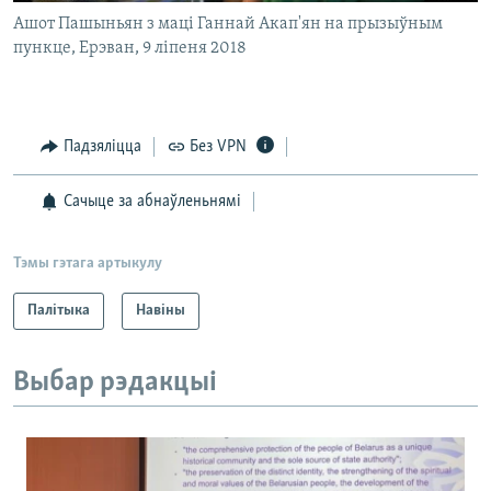
Ашот Пашыньян з маці Ганнай Акап'ян на прызыўным
пункце, Ерэван, 9 ліпеня 2018
Падзяліцца
Без VPN
Сачыце за абнаўленьнямі
Тэмы гэтага артыкулу
Палітыка
Навіны
Выбар рэдакцыі