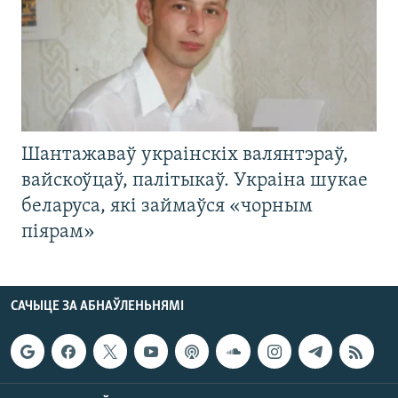
Шантажаваў украінскіх валянтэраў,
вайскоўцаў, палітыкаў. Украіна шукае
беларуса, які займаўся «чорным
піярам»
САЧЫЦЕ ЗА АБНАЎЛЕНЬНЯМІ