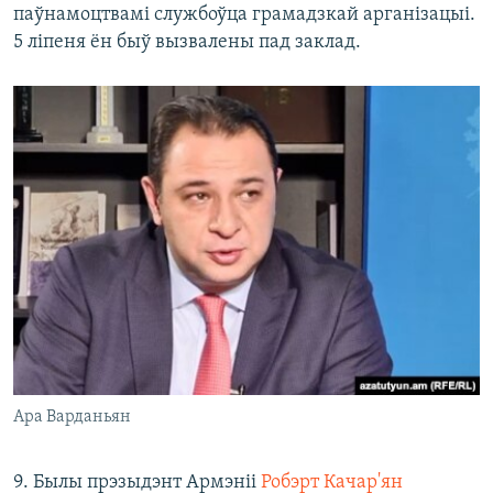
паўнамоцтвамі службоўца грамадзкай арганізацыі.
5 ліпеня ён быў вызвалены пад заклад.
Ара Варданьян
9. Былы прэзыдэнт Армэніі
Робэрт Качар'ян