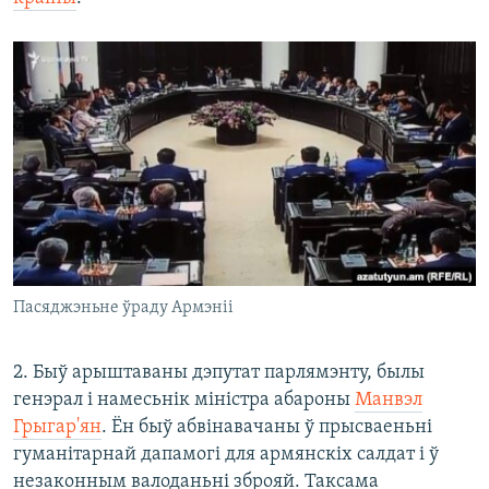
Пасяджэньне ўраду Армэніі
2. Быў арыштаваны дэпутат парлямэнту, былы
генэрал і намесьнік міністра абароны
Манвэл
Грыгар'ян
. Ён быў абвінавачаны ў прысваеньні
гуманітарнай дапамогі для армянскіх салдат і ў
незаконным валоданьні зброяй. Таксама