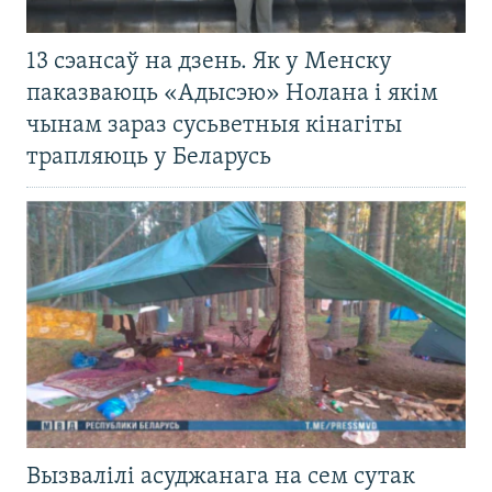
13 сэансаў на дзень. Як у Менску
паказваюць «Адысэю» Нолана і якім
чынам зараз сусьветныя кінагіты
трапляюць у Беларусь
Вызвалілі асуджанага на сем сутак