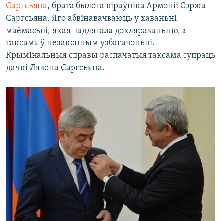
Саргсьяна
, брата былога кіраўніка Армэніі Сэржа
Саргсьяна. Яго абвінавачваюць у хаваньні
маёмасьці, якая падлягала дэкляраваньню, а
таксама ў незаконным узбагачэньні.
Крымінальныя справы распачатыя таксама супраць
дачкі Лявона Саргсьяна.