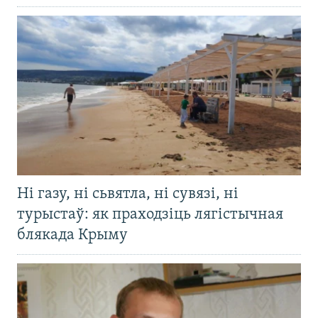
Ні газу, ні сьвятла, ні сувязі, ні
турыстаў: як праходзіць лягістычная
блякада Крыму