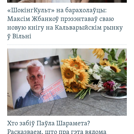
«ШокінгКульт» на барахолаўцы:
Максім Жбанкоў прэзэнтаваў сваю
новую кнігу на Кальварыйскім рынку
ў Вільні
Хто забіў Паўла Шарамета?
Расказваем, што пра гэта вядома