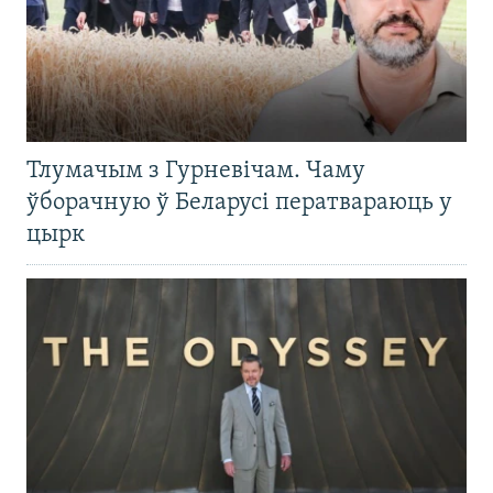
Тлумачым з Гурневічам. Чаму
ўборачную ў Беларусі ператвараюць у
цырк