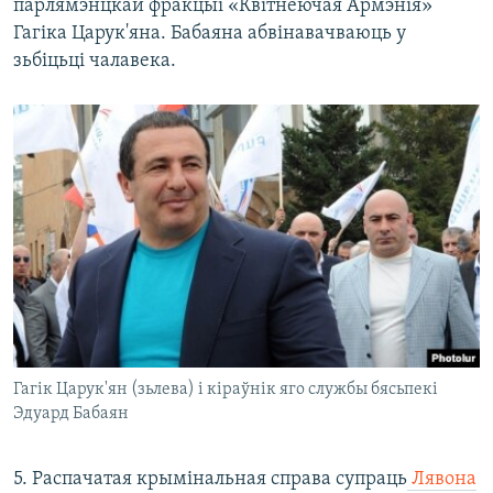
парлямэнцкай фракцыі «Квітнеючая Армэнія»
Гагіка Царук'яна. Бабаяна абвінавачваюць у
зьбіцьці чалавека.
Гагік Царук'ян (зьлева) і кіраўнік яго службы бясьпекі
Эдуард Бабаян
5. Распачатая крымінальная справа супраць
Лявона