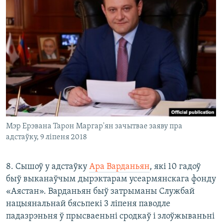
Мэр Ерэвана Тарон Маргар'ян зачытвае заяву пра
адстаўку, 9 ліпеня 2018
8. Сышоў у адстаўку
Ара Варданьян
, які 10 гадоў
быў выканаўчым дырэктарам усеармянскага фонду
«Аястан». Варданьян быў затрыманы Службай
нацыянальнай бясьпекі 3 лiпеня паводле
падазрэньня ў прысваеньні сродкаў і злоўжываньні