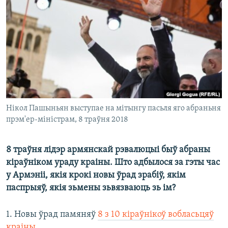
КУЛЬТУРА
МОВА
КАЛЯНДАР
НА ХВАЛЯХ СВАБОДЫ
Нікол Пашыньян выступае на мітынгу пасьля яго абраньня
прэм'ер-міністрам, 8 траўня 2018
8 траўня лідэр армянскай рэвалюцыі быў абраны
кіраўніком ураду краіны. Што адбылося за гэты час
у Армэніі, якія крокі новы ўрад зрабіў, якім
паспрыяў, якія зьмены зьвязваюць зь ім?
1. Новы ўрад памяняў
8 з 10 кіраўнікоў вобласьцяў
краіны
.