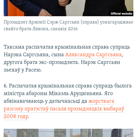
Прэзыдэнт Армэніі Сэрж Саргсьян (зправа) узнагароджвае
свайго брата Лявона, сакавік 2016
Таксама распачатая крымінальная справа супраць
Нарэка Саргсьяна, сына
Аляксандра Саргсьяна
,
другога брата экс-прэзыдэнта. Нарэк Саргсьян
зьехаў у Расею.
6. Распачатая крымінальная справа супраць былога
міністра абароны Мікаэла Аруцюньяна. Яго
абвінавачваюць у датычнасьці да
жорсткага
разгону пратэстаў пасьля прэзыдэнцкіх выбараў
2008 году
.