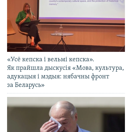
«Усё кепска і вельмі кепска».
Як прайшла дыскусія «Мова, культура,
адукацыя і мэдыя: нябачны фронт
за Беларусь»