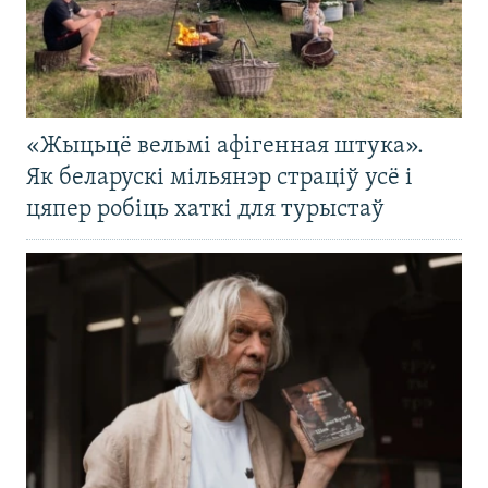
«Жыцьцё вельмі афігенная штука».
Як беларускі мільянэр страціў усё і
цяпер робіць хаткі для турыстаў