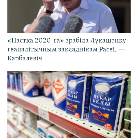
«Пастка 2020-га» зрабіла Лукашэнку
геапалітычным закладнікам Расеі, —
Карбалевіч