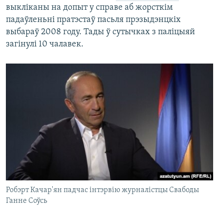
выкліканы на допыт у справе аб жорсткім
падаўленьні пратэстаў пасьля прэзыдэнцкіх
выбараў 2008 году. Тады ў сутычках з паліцыяй
загінулі 10 чалавек.
Робэрт Качар'ян падчас інтэрвію журналістцы Свабоды
Ганне Соўсь