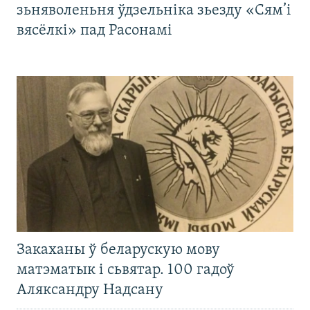
зьняволеньня ўдзельніка зьезду «Сям’і
вясёлкі» пад Расонамі
Закаханы ў беларускую мову
матэматык і сьвятар. 100 гадоў
Аляксандру Надсану