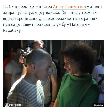
12. Сын прэмʼер-міністра
Ашот Пашыньян
у ліпені
адправіўся служыць у войска. Ён яшчэ ў траўні ў
відэазвароце заявіў, што добраахвотна вырашыў
напісаць заяву і прайсьці службу ў Нагорным
Карабаху.