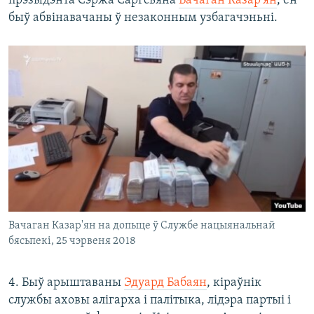
прэзыдэнта Сэржа Саргсьяна
Вачаган Казар'ян
, ён
быў абвінавачаны ў незаконным узбагачэньні.
Вачаган Казар'ян на допыце ў Службе нацыянальнай
бясьпекі, 25 чэрвеня 2018
4. Быў арыштаваны
Эдуард Бабаян
, кіраўнік
службы аховы алігарха і палітыка, лідэра партыі і