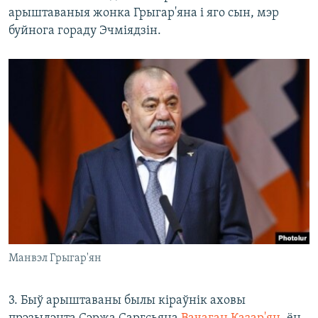
арыштаваныя жонка Грыгар'яна і яго сын, мэр
буйнога гораду Эчміядзін.
Манвэл Грыгар'ян
3. Быў арыштаваны былы кіраўнік аховы