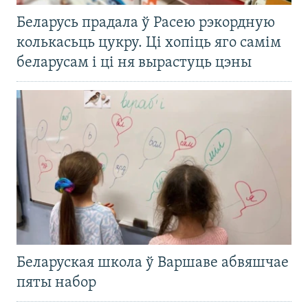
Беларусь прадала ў Расею рэкордную
колькасьць цукру. Ці хопіць яго самім
беларусам і ці ня вырастуць цэны
Беларуская школа ў Варшаве абвяшчае
пяты набор