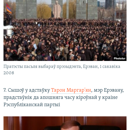
Пратэсты пасьля выбараў прэзыдэнта, Ерэван, 1 сакавіка
2008
7. Сышоў у адстаўку
Тарон Маргар'ян
, мэр Ерэвану,
прадстаўнік да апошняга часу кіроўнай у краіне
Рэспубліканскай партыі