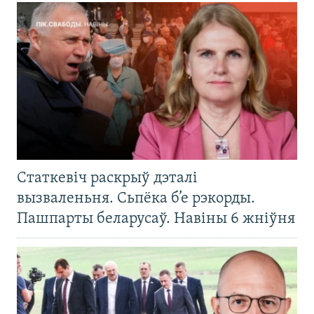
Статкевіч раскрыў дэталі
вызваленьня. Сьпёка б’е рэкорды.
Пашпарты беларусаў. Навіны 6 жніўня