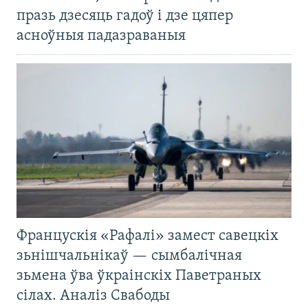
празь дзесяць гадоў і дзе цяпер
асноўныя падазраваныя
Францускія «Рафалі» замест савецкіх
зьнішчальнікаў — сымбалічная
зьмена ўва ўкраінскіх Паветраных
сілах. Аналіз Свабоды