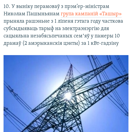
10. У выніку перамоваў з прэм’ер-міністрам
Николам Пашыньянам
група кампаній «Ташыр»
прыняла рашэньне з 1 ліпеня гэтага году часткова
субсыдыяваць тарыф на электраэнэргію для
сацыяльна незабясьпечаных семʼяў у памеры 10
драмаў (2 амэрыканскія цэнты) за 1 кВт-гадзіну