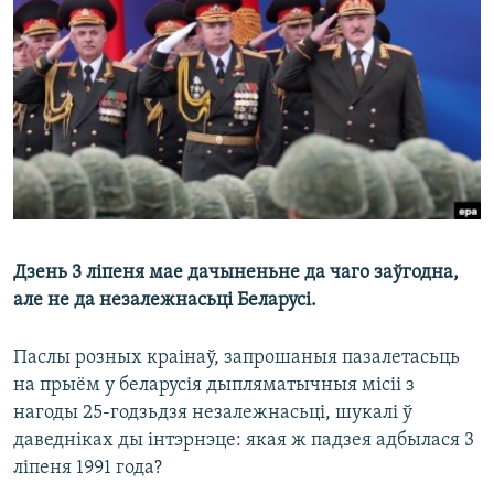
КУЛЬТУРА
МОВА
КАЛЯНДАР
НА ХВАЛЯХ СВАБОДЫ
Дзень 3 ліпеня мае дачыненьне да чаго заўгодна,
але не да незалежнасьці Беларусі.
Паслы розных краінаў, запрошаныя пазалетасьць
на прыём у беларусія дыпляматычныя місіі з
нагоды 25-годзьдзя незалежнасьці, шукалі ў
даведніках ды інтэрнэце: якая ж падзея адбылася 3
ліпеня 1991 года?