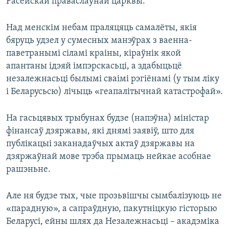
Расейскай праваслаўнай царквы.
Над менскім небам праляцяць самалёты, якія
бяруць удзел у сумесных манэўрах з ваенна-
паветранымі сіламі краіны, кіраўнік якой
апантаны ідэяй імпэрскасьці, а здабыцьцё
незалежнасьці былымі сваімі рэгіёнамі (у тым ліку
і Беларусьсю) лічыць «геапалітычнай катастрофай».
На гасьцявых трыбунах будзе (напэўна) міністар
фінансаў дзяржавы, які днямі заявіў, што для
публікацыі заканадаўчых актаў дзяржавы на
дзяржаўнай мове трэба прымаць нейкае асобнае
рашэньне.
Але ня будзе тых, чые прозьвішчы сымбалізуюць не
«парадную», а сапраўдную, пакутніцкую гісторыю
Беларусі, ейны шлях да Незалежнасьці – акадэміка