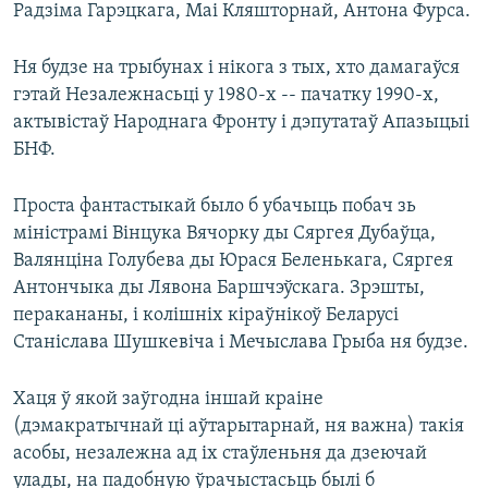
Радзіма Гарэцкага, Маі Кляшторнай, Антона Фурса.
Ня будзе на трыбунах і нікога з тых, хто дамагаўся
гэтай Незалежнасьці у 1980-х -- пачатку 1990-х,
актывістаў Народнага Фронту і дэпутатаў Апазыцыі
БНФ.
Проста фантастыкай было б убачыць побач зь
міністрамі Вінцука Вячорку ды Сяргея Дубаўца,
Валянціна Голубева ды Юрася Беленькага, Сяргея
Антончыка ды Лявона Баршчэўскага. Зрэшты,
перакананы, і колішніх кіраўнікоў Беларусі
Станіслава Шушкевіча і Мечыслава Грыба ня будзе.
Хаця ў якой заўгодна іншай краіне
(дэмакратычнай ці аўтарытарнай, ня важна) такія
асобы, незалежна ад іх стаўленьня да дзеючай
улады, на падобную ўрачыстасьць былі б