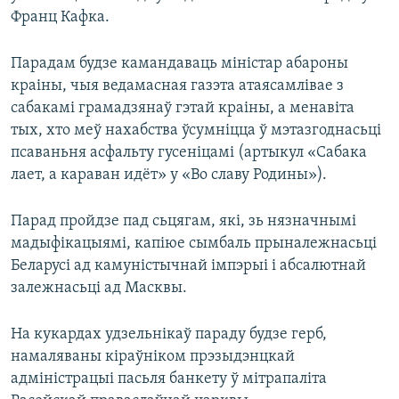
Франц Кафка.
Парадам будзе камандаваць міністар абароны
краіны, чыя ведамасная газэта атаясамлівае з
сабакамі грамадзянаў гэтай краіны, а менавіта
тых, хто меў нахабства ўсумніцца ў мэтазгоднасьці
псаваньня асфальту гусеніцамі (артыкул «Сабака
лает, а караван идёт» у «Во славу Родины»).
Парад пройдзе пад сьцягам, які, зь нязначнымі
мадыфікацыямі, капіюе сымбаль прыналежнасьці
Беларусі ад камуністычнай імпэрыі і абсалютнай
залежнасьці ад Масквы.
На кукардах удзельнікаў параду будзе герб,
намаляваны кіраўніком прэзыдэнцкай
адміністрацыі пасьля банкету ў мітрапаліта