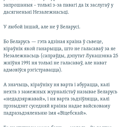
запрошаныя – толькі з-за павагі да іх заслугаў у
дасягненьні Незалежнасьці.
У любой іншай, але не ў Беларусі.
Бо Беларусь — гэта адзіная краіна ў сьвеце,
кіраўнік якой ганарыцца, што не галасаваў за яе
Незалежнасьць (сапраўды, дэпутат Лукашэнка 25
жніўня 1991 ня толькі не галасаваў, але нават
адмовіўся рэгістравацца).
А значыць, кіраўніку ня варта і абурацца, калі
нехта з замежных журналістаў называе Беларусь
«недадзяржавай», і ня варта зьдзіўляцца, калі
прэзыдэнт суседняй краіны надае вайсковаму
падразьдзяленьню імя «Віцебскай».