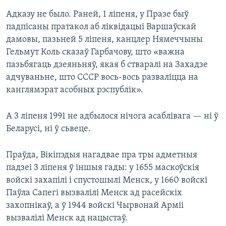
Адказу не было. Раней, 1 ліпеня, у Празе быў
падпісаны пратакол аб ліквідацыі Варшаўскай
дамовы, пазьней 5 ліпеня, канцлер Нямеччыны
Гельмут Коль сказаў Гарбачову, што «важна
пазьбягаць дзеяньняў, якая б стваралі на Захадзе
адчуваньне, што СССР вось-вось разваліцца на
канглямэрат асобных рэспублік».
А 3 ліпеня 1991 не адбылося нічога асаблівага — ні ў
Беларусі, ні ў сьвеце.
Праўда, Вікіпэдыя нагадвае пра тры адметныя
падзеі 3 ліпеня ў іншыя гады: у 1655 маскоўскія
войскі захапілі і спустошылі Менск, у 1660 войскі
Паўла Сапегі вызвалілі Менск ад расейскіх
захопнікаў, а ў 1944 войскі Чырвонай Арміі
вызвалілі Менск ад нацыстаў.