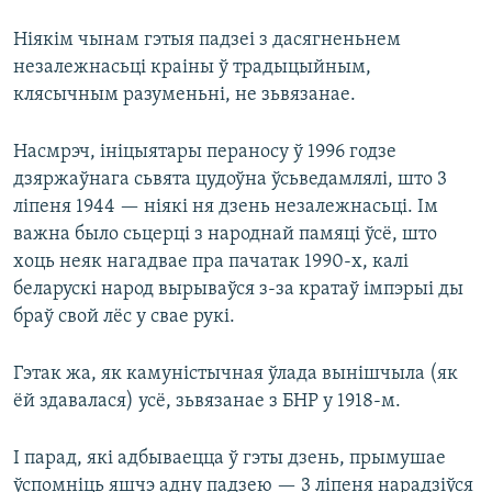
Ніякім чынам гэтыя падзеі з дасягненьнем
незалежнасьці краіны ў традыцыйным,
клясычным разуменьні, не зьвязанае.
Насмрэч, ініцыятары пераносу ў 1996 годзе
дзяржаўнага сьвята цудоўна ўсьведамлялі, што 3
ліпеня 1944 — ніякі ня дзень незалежнасьці. Ім
важна было сьцерці з народнай памяці ўсё, што
хоць неяк нагадвае пра пачатак 1990-х, калі
беларускі народ вырываўся з-за кратаў імпэрыі ды
браў свой лёс у свае рукі.
Гэтак жа, як камуністычная ўлада вынішчыла (як
ёй здавалася) усё, зьвязанае з БНР у 1918-м.
І парад, які адбываецца ў гэты дзень, прымушае
ўспомніць яшчэ адну падзею — 3 ліпеня нарадзіўся