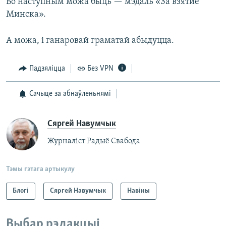
Бо наступным можа быць — мэдаль «За взятие
Минска».
А можа, і ганаровай граматай абыдуцца.
Падзяліцца
Без VPN
Сачыце за абнаўленьнямі
Сяргей Навумчык
Журналіст Радыё Свабода
Тэмы гэтага артыкулу
Блогі
Сяргей Навумчык
Навіны
Выбар рэдакцыі