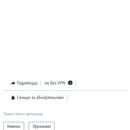
Падзяліцца
Без VPN
Сачыце за абнаўленьнямі
Тэмы гэтага артыкулу
Навіны
Эўразьвяз