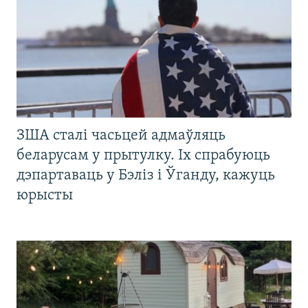
ЗША сталі часьцей адмаўляць
беларусам у прытулку. Іх спрабуюць
дэпартаваць у Бэліз і Ўганду, кажуць
юрысты