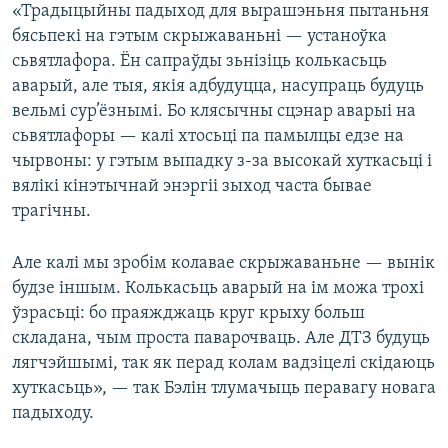
«Традыцыйны падыход для вырашэньня пытаньня
бясьпекі на гэтым скрыжаваньні — устаноўка
сьвятлафора. Ён сапраўды зьнізіць колькасьць
аварый, але тыя, якія адбудуцца, насупраць будуць
вельмі сур’ёзнымі. Бо клясычны сцэнар аварыі на
сьвятлафоры — калі хтосьці па памылцы едзе на
чырвоны: у гэтым выпадку з-за высокай хуткасьці і
вялікі кінэтычнай энэргіі зыход часта бывае
трагічны.
Але калі мы зробім колавае скрыжаваньне — вынік
будзе іншым. Колькасьць аварый на ім можа трохі
ўзрасьці: бо праяжджаць круг крыху больш
складана, чым проста паварочваць. Але ДТЗ будуць
лягчэйшымі, так як перад колам вадзіцелі скідаюць
хуткасьць», — так Бэлін тлумачыць перавагу новага
падыходу.