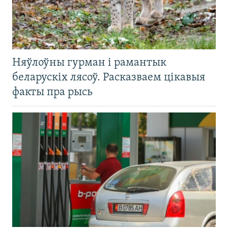
Няўлоўны гурман і рамантык
беларускіх лясоў. Расказваем цікавыя
факты пра рысь