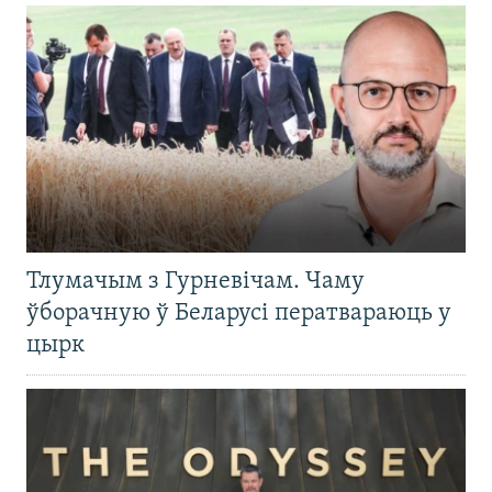
Тлумачым з Гурневічам. Чаму
ўборачную ў Беларусі ператвараюць у
цырк