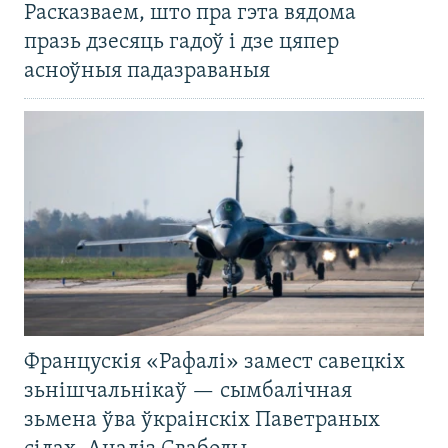
Расказваем, што пра гэта вядома
празь дзесяць гадоў і дзе цяпер
асноўныя падазраваныя
Францускія «Рафалі» замест савецкіх
зьнішчальнікаў — сымбалічная
зьмена ўва ўкраінскіх Паветраных