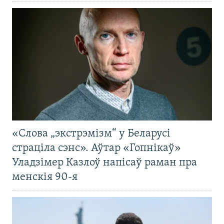
«Слова „экстрэмізм“ у Беларусі
страціла сэнс». Аўтар «Гопнікаў»
Уладзімер Казлоў напісаў раман пра
менскія 90-я