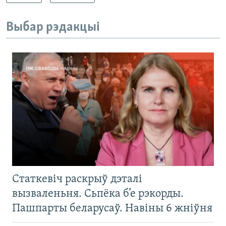
Выбар рэдакцыі
Статкевіч раскрыў дэталі
вызваленьня. Сьпёка б’е рэкорды.
Пашпарты беларусаў. Навіны 6 жніўня