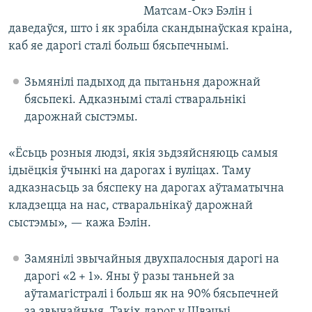
Матсам-Окэ Бэлін і
даведаўся, што і як зрабіла скандынаўская краіна,
каб яе дарогі сталі больш бясьпечнымі.
Зьмянілі падыход да пытаньня дарожнай
бясьпекі. Адказнымі сталі стваральнікі
дарожнай сыстэмы.
«Ёсьць розныя людзі, якія зьдзяйсняюць самыя
ідыёцкія ўчынкі на дарогах і вуліцах. Таму
адказнасьць за бяспеку на дарогах аўтаматычна
кладзецца на нас, стваральнікаў дарожнай
сыстэмы», — кажа Бэлін.
Замянілі звычайныя двухпалосныя дарогі на
дарогі «2 + 1». Яны ў разы таньней за
аўтамагістралі і больш як на 90% бясьпечней
за звычайныя. Такіх дарог у Швэцыі