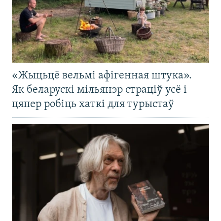
«Жыцьцё вельмі афігенная штука».
Як беларускі мільянэр страціў усё і
цяпер робіць хаткі для турыстаў