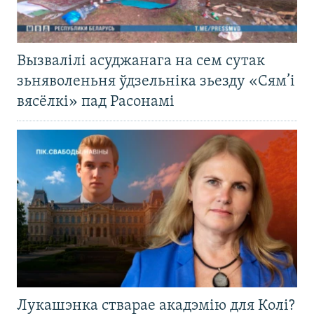
Вызвалілі асуджанага на сем сутак
зьняволеньня ўдзельніка зьезду «Сям’і
вясёлкі» пад Расонамі
Лукашэнка стварае акадэмію для Колі?