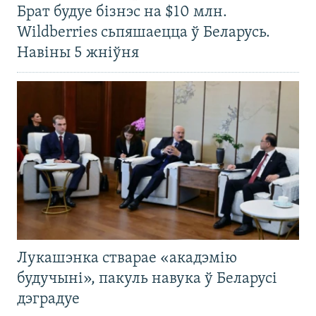
Брат будуе бізнэс на $10 млн.
Wildberries сьпяшаецца ў Беларусь.
Навіны 5 жніўня
Лукашэнка стварае «акадэмію
будучыні», пакуль навука ў Беларусі
дэградуе