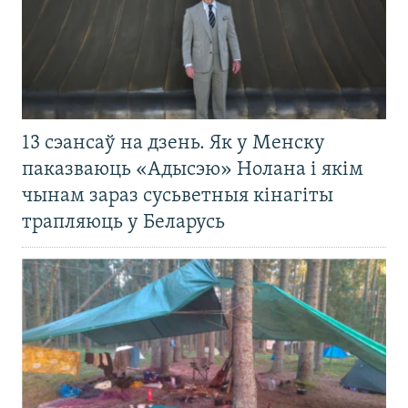
13 сэансаў на дзень. Як у Менску
паказваюць «Адысэю» Нолана і якім
чынам зараз сусьветныя кінагіты
трапляюць у Беларусь