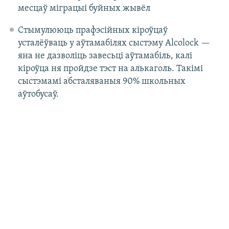
месцаў міграцыі буйных жывёл
Стымулююць прафэсійных кіроўцаў
усталёўваць у аўтамабілях сыстэму Alсolock —
яна не дазволіць завесьці аўтамабіль, калі
кіроўца ня пройдзе тэст на алькаголь. Такімі
сыстэмамі абсталяваныя 90% школьных
аўтобусаў.