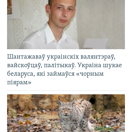
Шантажаваў украінскіх валянтэраў,
вайскоўцаў, палітыкаў. Украіна шукае
беларуса, які займаўся «чорным
піярам»