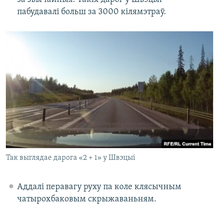
пабудавалі больш за 3000 кілямэтраў.
Так выглядае дарога «2 + 1» у Швэцыі
Аддалі перавагу руху па коле клясычным
чатырохбаковым скрыжаваньням.