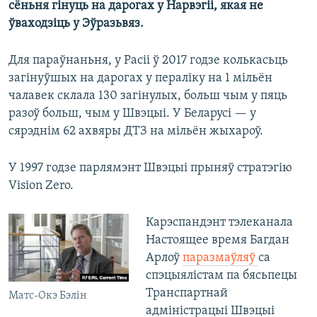
сёньня гінуць на дарогах у Нарвэгіі, якая не
ўваходзіць у Эўразьвяз.
Для параўнаньня, у Расіі ў 2017 годзе колькасьць
загінуўшых на дарогах у пераліку на 1 мільён
чалавек склала 130 загінулых, больш чым у пяць
разоў больш, чым у Швэцыі. У Беларусі — у
сярэднім 62 ахвяры ДТЗ на мільён жыхароў.
У 1997 годзе парлямэнт Швэцыі прыняў стратэгію
Vision Zero.
Карэспандэнт тэлеканала
Настоящее время Багдан
Арлоў
паразмаўляў
са
спэцыялістам па бясьпецы
Транспартнай
Матс-Окэ Бэлін
адміністрацыі Швэцыі