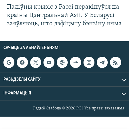
Паліўны крызіс з Расеі перакінуўся на
краіны Цэнтральнай Азіі. У Беларусі
заяўляюць, што дэфіцыту бэнзіну няма
САЧЫЦЕ ЗА АБНАЎЛЕНЬНЯМІ
РАЗЬДЗЕЛЫ САЙТУ
ІНФАРМАЦЫЯ
Радыё Свабода © 2026 РС | Усе правы захаваныя.