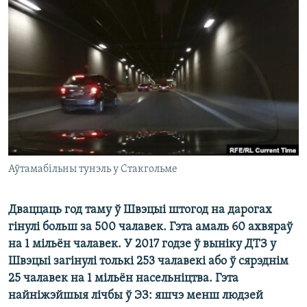
КУЛЬТУРА
МОВА
КАЛЯНДАР
НА ХВАЛЯХ СВАБОДЫ
Аўтамабільны тунэль у Стакгольме
Дваццаць год таму ў Швэцыі штогод на дарогах
гінулі больш за 500 чалавек. Гэта амаль 60 ахвяраў
на 1 мільён чалавек. У 2017 годзе ў выніку ДТЗ у
Швэцыі загінулі толькі 253 чалавекі або ў сярэднім
25 чалавек на 1 мільён насельніцтва. Гэта
найніжэйшыя
лічбы ў ЭЗ: яшчэ менш людзей