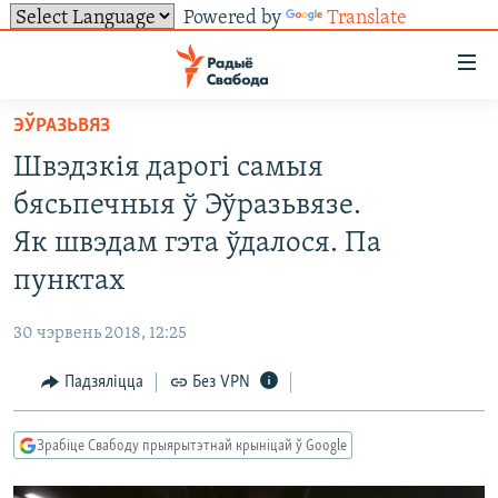
Powered by
Translate
Лінкі
ўнівэрсальнага
доступу
ЭЎРАЗЬВЯЗ
НАВІНЫ
Перайсьці
Швэдзкія дарогі самыя
да
ТОЛЬКІ НА СВАБОДЗЕ
УСЕ НАВІНЫ
бясьпечныя ў Эўразьвязе.
галоўнага
СУВЯЗЬ
ВІДЭА І ФОТА
ТЭСТЫ
зьместу
Як швэдам гэта ўдалося. Па
Перайсьці
ПАДПІСАЦЦА
ЛЮДЗІ
БЛОГІ
АБЫСЬЦІ БЛЯКАВАНЬНЕ
пунктах
да
ПАЛІТЫКА
ГІСТОРЫЯ НА СВАБОДЗЕ
ПАДЗЯЛІЦЦА ІНФАРМАЦЫЯЙ
RSS
галоўнай
САЧЫЦЕ ЗА АБНАЎЛЕНЬНЯМІ
30 чэрвень 2018, 12:25
навігацыі
ЭКАНОМІКА
ПАДКАСТЫ
ПАДКАСТЫ
Перайсьці
Падзяліцца
Без VPN
ВАЙНА
КНІГІ
FACEBOOK
да
БЕЛАРУСЫ НА ВАЙНЕ
АЎДЫЁКНІГІ
TWITTER
пошуку
Зрабіце Свабоду прыярытэтнай крыніцай ў Google
ПАЛІТВЯЗЬНІ
PREMIUM
Усе сайты РС/РСЭ