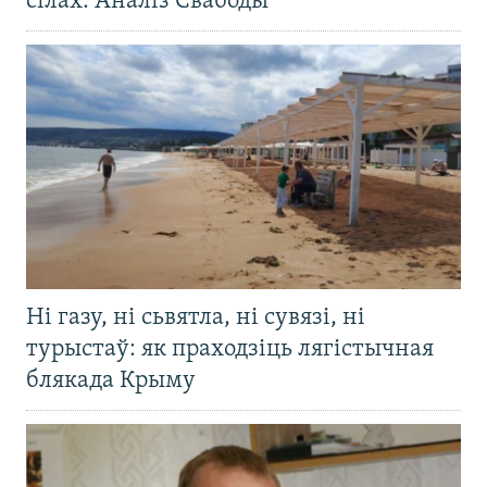
сілах. Аналіз Свабоды
Ні газу, ні сьвятла, ні сувязі, ні
турыстаў: як праходзіць лягістычная
блякада Крыму