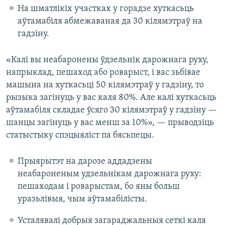
На шматлікіх участках у горадзе хуткасьць
аўтамабіля абмежаваная да 30 кілямэтраў на
гадзіну.
«Калі вы неабаронены ўдзельнік дарожнага руху,
напрыклад, пешаход або роварыст, і вас зьбівае
машына на хуткасьці 50 кілямэтраў у гадзіну, то
рызыка загінуць у вас каля 80%. Але калі хуткасьць
аўтамабіля складае ўсяго 30 кілямэтраў у гадзіну —
шанцы загінуць у вас менш за 10%», — прыводзіць
статыстыку спэцыяліст па бясьпецы.
Прыярытэт на дарозе аддадзены
неабароненым удзельнікам дарожнага руху:
пешаходам і роварыстам, бо яны больш
уразьлівыя, чым аўтамабілісты.
Усталявалі добрыя загараджальныя сеткі каля