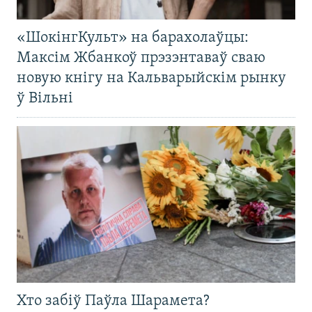
«ШокінгКульт» на барахолаўцы:
Максім Жбанкоў прэзэнтаваў сваю
новую кнігу на Кальварыйскім рынку
ў Вільні
Хто забіў Паўла Шарамета?