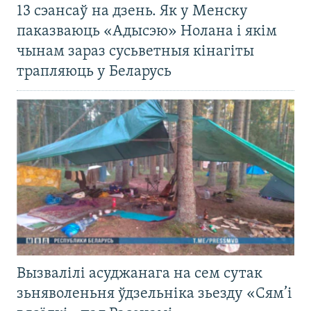
13 сэансаў на дзень. Як у Менску
паказваюць «Адысэю» Нолана і якім
чынам зараз сусьветныя кінагіты
трапляюць у Беларусь
Вызвалілі асуджанага на сем сутак
зьняволеньня ўдзельніка зьезду «Сям’і