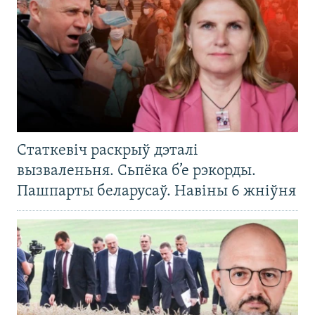
Статкевіч раскрыў дэталі
вызваленьня. Сьпёка б’е рэкорды.
Пашпарты беларусаў. Навіны 6 жніўня