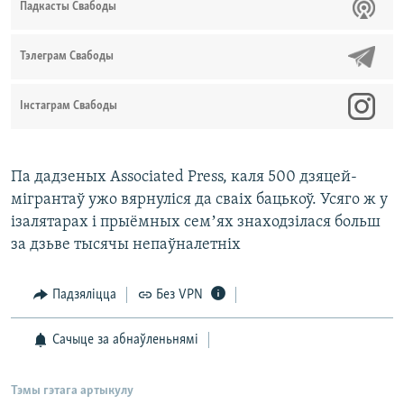
Падкасты Свабоды
Тэлеграм Свабоды
Інстаграм Свабоды
Па дадзеных Associated Press, каля 500 дзяцей-
мігрантаў ужо вярнуліся да сваіх бацькоў. Усяго ж у
ізалятарах і прыёмных семʼях знаходзілася больш
за дзьве тысячы непаўналетніх
Падзяліцца
Без VPN
Сачыце за абнаўленьнямі
Тэмы гэтага артыкулу