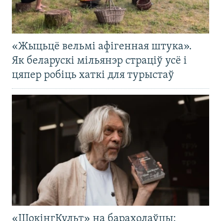
«Жыцьцё вельмі афігенная штука».
Як беларускі мільянэр страціў усё і
цяпер робіць хаткі для турыстаў
«ШокінгКульт» на барахолаўцы: