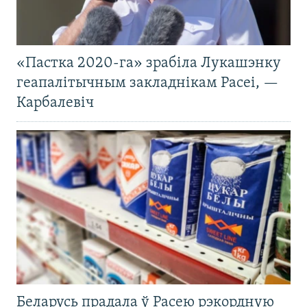
«Пастка 2020-га» зрабіла Лукашэнку
геапалітычным закладнікам Расеі, —
Карбалевіч
Беларусь прадала ў Расею рэкордную