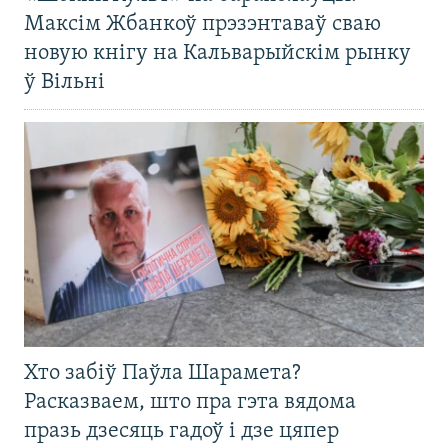
Максім Жбанкоў прэзэнтаваў сваю
новую кнігу на Кальварыйскім рынку
ў Вільні
Хто забіў Паўла Шарамета?
Расказваем, што пра гэта вядома
празь дзесяць гадоў і дзе цяпер