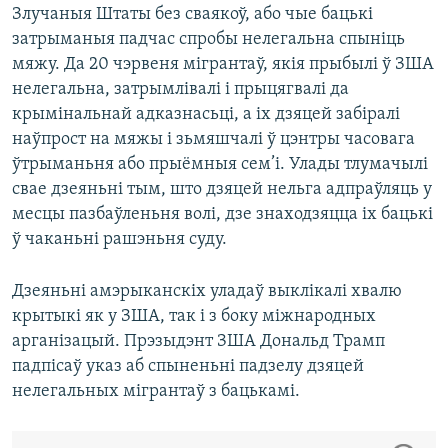
Злучаныя Штаты без сваякоў, або чые бацькі
затрыманыя падчас спробы нелегальна спыніць
мяжу. Да 20 чэрвеня мігрантаў, якія прыбылі ў ЗША
нелегальна, затрымлівалі і прыцягвалі да
крымінальнай адказнасьці, а іх дзяцей забіралі
наўпрост на мяжы і зьмяшчалі ў цэнтры часовага
ўтрыманьня або прыёмныя сем’і. Улады тлумачылі
свае дзеяньні тым, што дзяцей нельга адпраўляць у
месцы пазбаўленьня волі, дзе знаходзяцца іх бацькі
ў чаканьні рашэньня суду.
Дзеяньні амэрыканскіх уладаў выклікалі хвалю
крытыкі як у ЗША, так і з боку міжнародных
арганізацый. Прэзыдэнт ЗША Дональд Трамп
падпісаў указ аб спыненьні падзелу дзяцей
нелегальных мігрантаў з бацькамі.