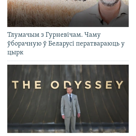
Тлумачым з Гурневічам. Чаму
ўборачную ў Беларусі ператвараюць у
цырк