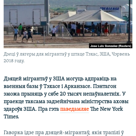
КУЛЬТУРА
МОВА
КАЛЯНДАР
НА ХВАЛЯХ СВАБОДЫ
Дзеці ў лягеры для мігрантаў у штаце Тэхас, ЗША, Чэрвень
2018 году.
Дзяцей мігрантаў у ЗША могуць адправіць на
ваенныя базы ў Тэхасе і Арканзасе. Пэнтагон
зможа прыняць у сябе 20 тысяч непаўналетніх. У
праекце таксама задзейнічана міністэрства аховы
здароўя ЗША. Пра гэта
паведамляе
The New York
Times.
Гаворка ідзе пра дзяцей-мігрантаў, якія трапілі ў