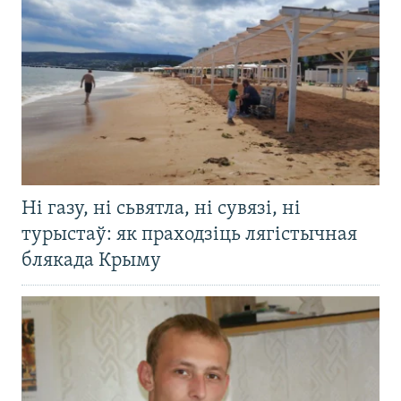
Ні газу, ні сьвятла, ні сувязі, ні
турыстаў: як праходзіць лягістычная
блякада Крыму