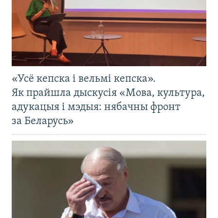
«Усё кепска і вельмі кепска».
Як прайшла дыскусія «Мова, культура,
адукацыя і мэдыя: нябачны фронт
за Беларусь»