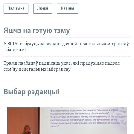
Палітыка
Людзі
Навіны
Яшчэ на гэтую тэму
У ЗША ня будуць разлучаць дзяцей нелегальных мігрантаў
з бацькамі
Трамп паабяцаў падпісаць указ, які прадухіляе падзел
семʼяў нелегальных імігрантаў
Выбар рэдакцыі