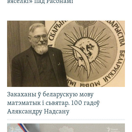
вясёлкі» пад Расонамі
Закаханы ў беларускую мову
матэматык і сьвятар. 100 гадоў
Аляксандру Надсану