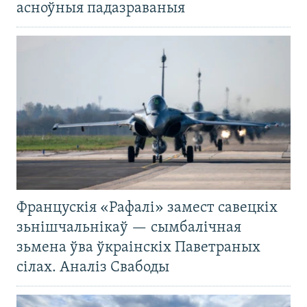
асноўныя падазраваныя
Францускія «Рафалі» замест савецкіх
зьнішчальнікаў — сымбалічная
зьмена ўва ўкраінскіх Паветраных
сілах. Аналіз Свабоды