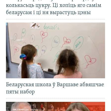
колькасьць цукру. Ці хопіць яго самім
беларусам і ці ня вырастуць цэны
Беларуская школа ў Варшаве абвяшчае
пяты набор