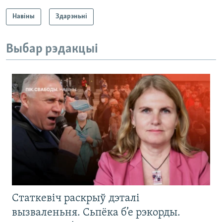
Навіны
Здарэньні
Выбар рэдакцыі
Статкевіч раскрыў дэталі
вызваленьня. Сьпёка б’е рэкорды.