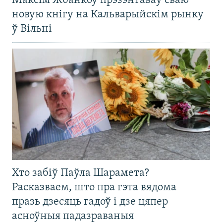
Максім Жбанкоў прэзэнтаваў сваю
новую кнігу на Кальварыйскім рынку
ў Вільні
Хто забіў Паўла Шарамета?
Расказваем, што пра гэта вядома
празь дзесяць гадоў і дзе цяпер
асноўныя падазраваныя