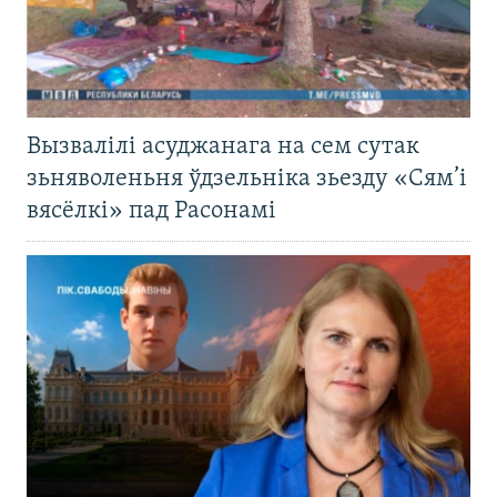
Вызвалілі асуджанага на сем сутак
зьняволеньня ўдзельніка зьезду «Сям’і
вясёлкі» пад Расонамі