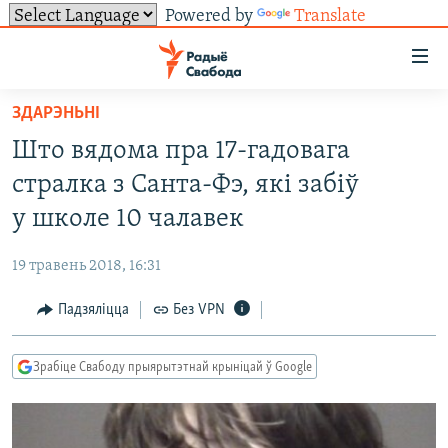
Powered by
Translate
Лінкі
ўнівэрсальнага
доступу
ЗДАРЭНЬНІ
НАВІНЫ
Перайсьці
Што вядома пра 17-гадовага
да
ТОЛЬКІ НА СВАБОДЗЕ
УСЕ НАВІНЫ
стралка з Санта-Фэ, які забіў
галоўнага
СУВЯЗЬ
ВІДЭА І ФОТА
ТЭСТЫ
зьместу
у школе 10 чалавек
Перайсьці
ПАДПІСАЦЦА
ЛЮДЗІ
БЛОГІ
АБЫСЬЦІ БЛЯКАВАНЬНЕ
да
19 травень 2018, 16:31
ПАЛІТЫКА
ГІСТОРЫЯ НА СВАБОДЗЕ
ПАДЗЯЛІЦЦА ІНФАРМАЦЫЯЙ
RSS
галоўнай
САЧЫЦЕ ЗА АБНАЎЛЕНЬНЯМІ
Падзяліцца
Без VPN
навігацыі
ЭКАНОМІКА
ПАДКАСТЫ
ПАДКАСТЫ
Перайсьці
ВАЙНА
КНІГІ
FACEBOOK
да
Зрабіце Свабоду прыярытэтнай крыніцай ў Google
БЕЛАРУСЫ НА ВАЙНЕ
АЎДЫЁКНІГІ
TWITTER
пошуку
ПАЛІТВЯЗЬНІ
PREMIUM
Усе сайты РС/РСЭ