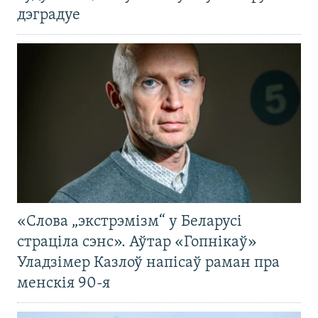
дэградуе
«Слова „экстрэмізм“ у Беларусі
страціла сэнс». Аўтар «Гопнікаў»
Уладзімер Казлоў напісаў раман пра
менскія 90-я