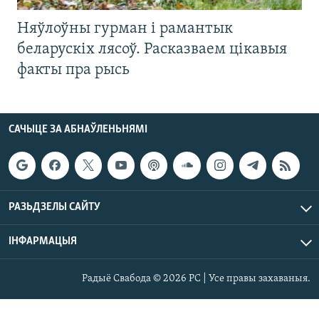
Няўлоўны гурман і рамантык
беларускіх лясоў. Расказваем цікавыя
факты пра рысь
САЧЫЦЕ ЗА АБНАЎЛЕНЬНЯМІ
РАЗЬДЗЕЛЫ САЙТУ
ІНФАРМАЦЫЯ
Радыё Свабода © 2026 РС | Усе правы захаваныя.