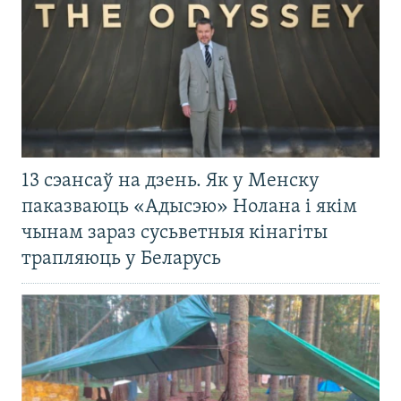
13 сэансаў на дзень. Як у Менску
паказваюць «Адысэю» Нолана і якім
чынам зараз сусьветныя кінагіты
трапляюць у Беларусь