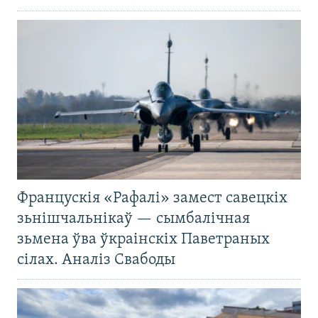
Францускія «Рафалі» замест савецкіх
зьнішчальнікаў — сымбалічная
зьмена ўва ўкраінскіх Паветраных
сілах. Аналіз Свабоды