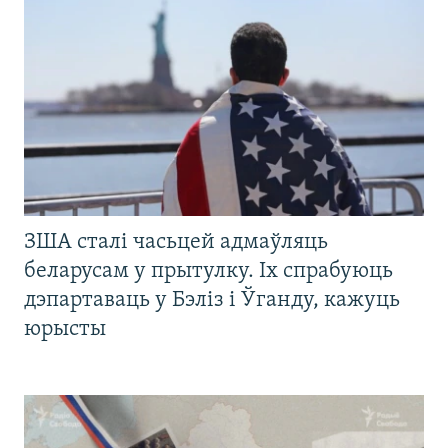
ЗША сталі часьцей адмаўляць
беларусам у прытулку. Іх спрабуюць
дэпартаваць у Бэліз і Ўганду, кажуць
юрысты