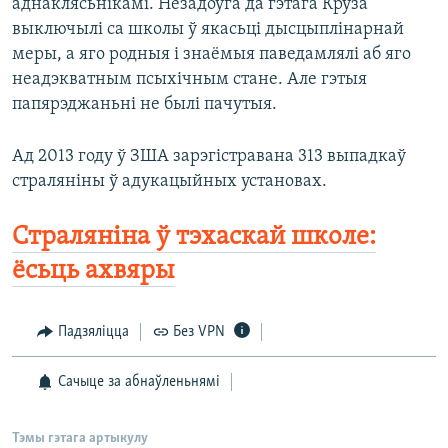
аднаклясьнікамі. Незадоўга да гэтага Круза
выключылі са школы ў якасьці дысцыплінарнай
меры, а яго родныя і знаёмыя паведамлялі аб яго
неадэкватным псыхічным стане. Але гэтыя
папярэджаньні не былі пачутыя.
Ад 2013 году ў ЗША зарэгістравана 313 выпадкаў
страляніны ў адукацыйных установах.
Страляніна ў тэхаскай школе:
ёсьць ахвяры
Падзяліцца
Без VPN
Сачыце за абнаўленьнямі
Тэмы гэтага артыкулу