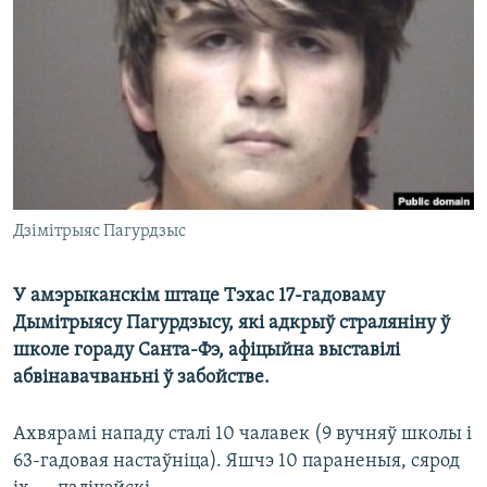
КУЛЬТУРА
МОВА
КАЛЯНДАР
НА ХВАЛЯХ СВАБОДЫ
Дзімітрыяс Пагурдзыс
У амэрыканскім штаце Тэхас 17-гадоваму
Дымітрыясу Пагурдзысу, які адкрыў страляніну ў
школе гораду Санта-Фэ, афіцыйна выставілі
абвінавачваньні ў забойстве.
Ахвярамі нападу сталі 10 чалавек (9 вучняў школы і
63-гадовая настаўніца). Яшчэ 10 параненыя, сярод