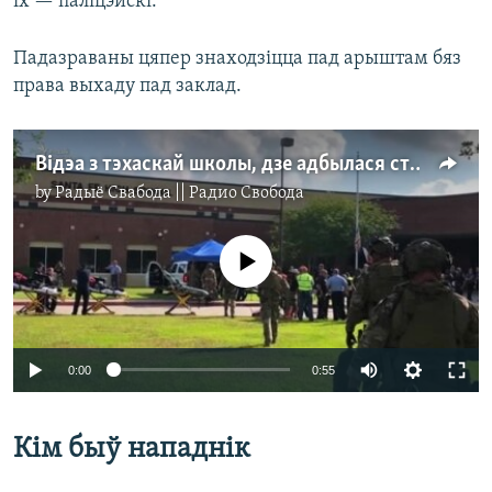
іх — паліцэйскі.
Падазраваны цяпер знаходзіцца пад арыштам бяз
права выхаду пад заклад.
Відэа з тэхаскай школы, дзе адбылася страляніна
by
Радыё Свабода || Радио Свобода
No media source currently available
0:00
0:55
Кім быў нападнік