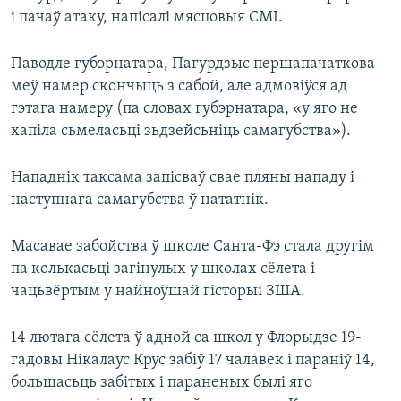
і пачаў атаку, напісалі мясцовыя СМІ.
Паводле губэрнатара, Пагурдзыс першапачаткова
меў намер скончыць з сабой, але адмовіўся ад
гэтага намеру (па словах губэрнатара, «у яго не
хапіла сьмеласьці зьдзейсьніць самагубства»).
Нападнік таксама запісваў свае пляны нападу і
наступнага самагубства ў нататнік.
Масавае забойства ў школе Санта-Фэ стала другім
па колькасьці загінулых у школах сёлета і
чацьвёртым у найноўшай гісторыі ЗША.
14 лютага сёлета ў адной са школ у Флорыдзе 19-
гадовы Нікалаус Крус забіў 17 чалавек і параніў 14,
большасьць забітых і параненых былі яго