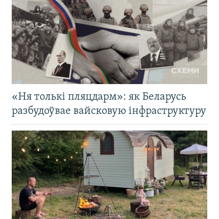
«Ня толькі пляцдарм»: як Беларусь
разбудоўвае вайсковую інфраструктуру