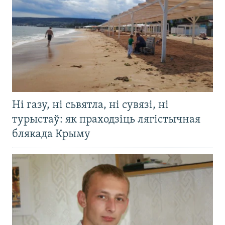
Ні газу, ні сьвятла, ні сувязі, ні
турыстаў: як праходзіць лягістычная
блякада Крыму