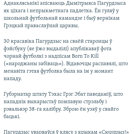
Аднаклясьнікі апісваюць Дымітрыяса Пагурдзыса
як ціхага і непрыкметнага падлетка. Ён гуляў у
школьнай футбольнай камандзе і быў вернікам
Грэцкай праваслаўнай царквы.
30 красавіка Пагурдзыс на сваёй старонцы ў
фэйсбуку (яе ўжо выдалілі) апублікаваў фота
чорнай футболкі з надпісам Born To Kill
(«народжаны забіваць»). Відавочцы распавялі, што
менавіта гэтая футболка была на ім у момант
нападу.
Губэрнатар штату Тэхас Грэг Эбат паведаміў, што
нападнік выкарыстаў помпавую стрэльбу і
рэвальвэр 38-га калібру. Зброю ён узяў у свайго
бацькі.
Пагурдзыс уварваўся ў клясу з крыкам «Сюрпрыз!»