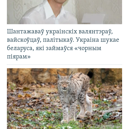
Шантажаваў украінскіх валянтэраў,
вайскоўцаў, палітыкаў. Украіна шукае
беларуса, які займаўся «чорным
піярам»