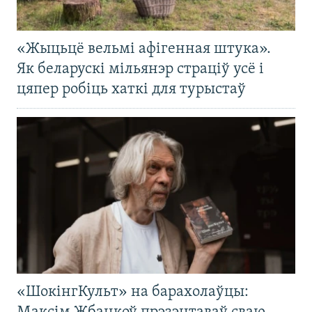
«Жыцьцё вельмі афігенная штука».
Як беларускі мільянэр страціў усё і
цяпер робіць хаткі для турыстаў
«ШокінгКульт» на барахолаўцы: