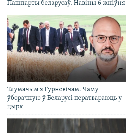
Пашпарты беларусаў. Навіны 6 жніўня
Тлумачым з Гурневічам. Чаму
ўборачную ў Беларусі ператвараюць у
цырк