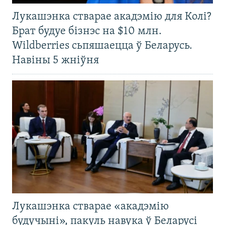
Лукашэнка стварае акадэмію для Колі?
Брат будуе бізнэс на $10 млн.
Wildberries сьпяшаецца ў Беларусь.
Навіны 5 жніўня
Лукашэнка стварае «акадэмію
будучыні», пакуль навука ў Беларусі