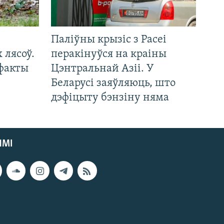
Паліўны крызіс з Расеі
 лясоў.
перакінуўся на краіны
 факты
Цэнтральнай Азіі. У
Беларусі заяўляюць, што
дэфіцыту бэнзіну няма
ЯМІ