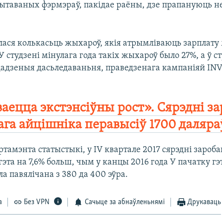
цытаваных фэрмэраў, пакідае раёны, дзе прапануюць 
ілася колькасьць жыхароў, якія атрымліваюць зарплату
 У студзені мінулага года такіх жыхароў было 27%, а ў ст
 дадзеныя дасьледаваньня, праведзенага кампаніяй INV
аецца экстэнсіўны рост». Сярэдні з
ага айцішніка перавысіў 1700 даляра
тамэнта статыстыкі, у IV квартале 2017 сярэдні зароба
гэта на 7,6% больш, чым у канцы 2016 года У пачатку гэ
а павялічана з 380 да 400 эўра.
а
Без VPN
Сачыце за абнаўленьнямі
Друкаваць