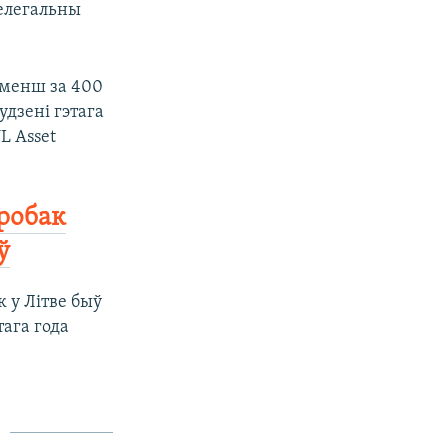
нелегальны
 менш за 400
удзені гэтага
L Asset
аробак
ў
к у Літве быў
тага года