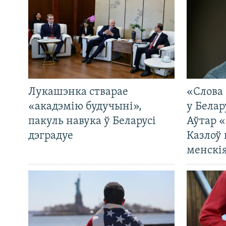
Лукашэнка стварае
«Слова 
«акадэмію будучыні»,
у Белар
пакуль навука ў Беларусі
Аўтар «
дэградуе
Казлоў 
менскія