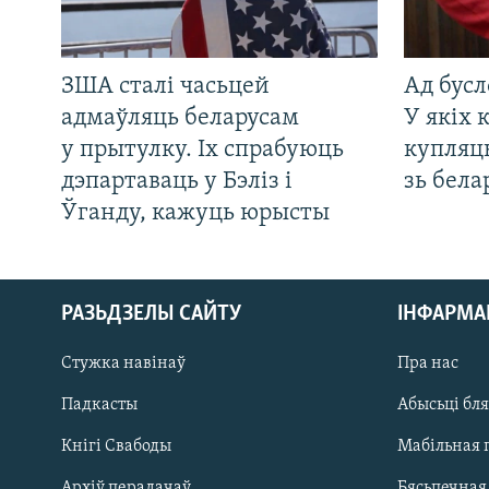
ЗША сталі часьцей
Ад бусл
адмаўляць беларусам
У якіх 
у прытулку. Іх спрабуюць
купляц
дэпартаваць у Бэліз і
зь бела
Ўганду, кажуць юрысты
РАЗЬДЗЕЛЫ САЙТУ
ІНФАРМ
Стужка навінаў
Пра нас
Падкасты
Абысьці бл
Кнігі Свабоды
Мабільная 
Архіў перадачаў
Бясьпечная