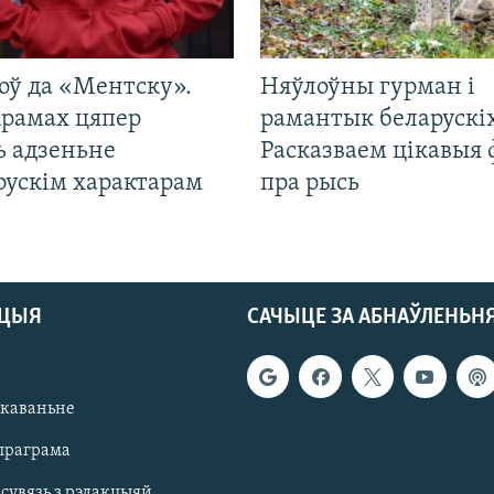
оў да «Ментску».
Няўлоўны гурман і
крамах цяпер
рамантык беларускіх
ь адзеньне
Расказваем цікавыя
рускім характарам
пра рысь
АЦЫЯ
САЧЫЦЕ ЗА АБНАЎЛЕНЬН
якаваньне
праграма
 сувязь з рэдакцыяй