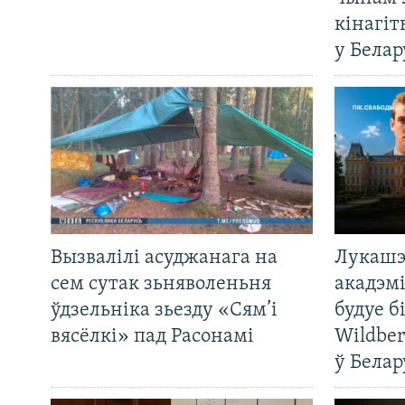
кінагі
у Белар
Вызвалілі асуджанага на
Лукашэ
сем сутак зьняволеньня
акадэмі
ўдзельніка зьезду «Сям’і
будуе б
вясёлкі» пад Расонамі
Wildber
ў Белар