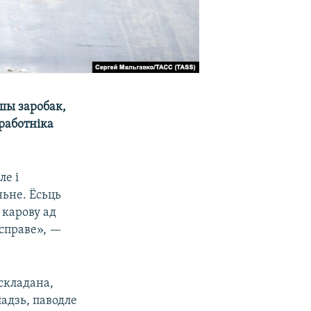
шы заробак,
 работніка
ле і
ьне. Ёсьць
 карову ад
 справе», —
складана,
адзь, паводле