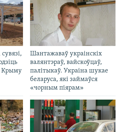
і сувязі,
Шантажаваў украінскіх
одзіць
валянтэраў, вайскоўцаў,
а Крыму
палітыкаў. Украіна шукае
беларуса, які займаўся
«чорным піярам»