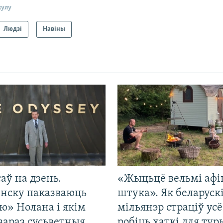
кулу
Людзі
Навіны
саў на дзень.
«Жыцьцё вельмі афі
енску паказваюць
штука». Як беларуск
ю» Нолана і якім
мільянэр страціў усё
зараз сусьветныя
робіць хаткі для тур