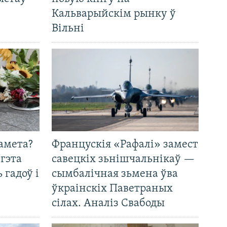
Кальварыйскім рынку ў
Вільні
амета?
Францускія «Рафалі» замест
 гэта
савецкіх зьнішчальнікаў —
 гадоў і
сымбалічная зьмена ўва
ўкраінскіх Паветраных
сілах. Аналіз Свабоды