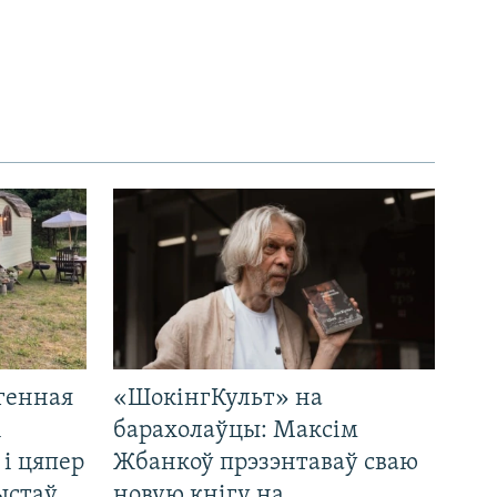
генная
«ШокінгКульт» на
і
барахолаўцы: Максім
 і цяпер
Жбанкоў прэзэнтаваў сваю
ыстаў
новую кнігу на