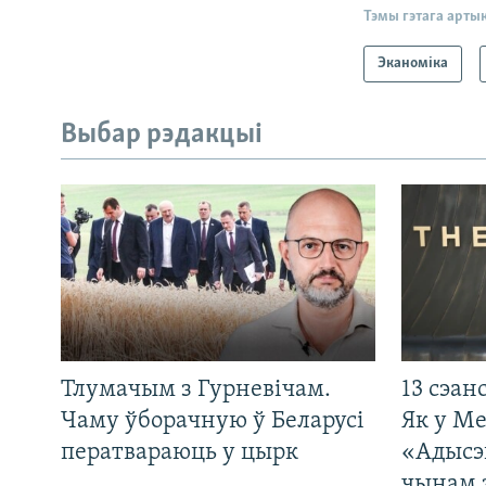
Тэмы гэтага арты
Эканоміка
Выбар рэдакцыі
Тлумачым з Гурневічам.
13 сэан
Чаму ўборачную ў Беларусі
Як у М
ператвараюць у цырк
«Адысэ
чынам 