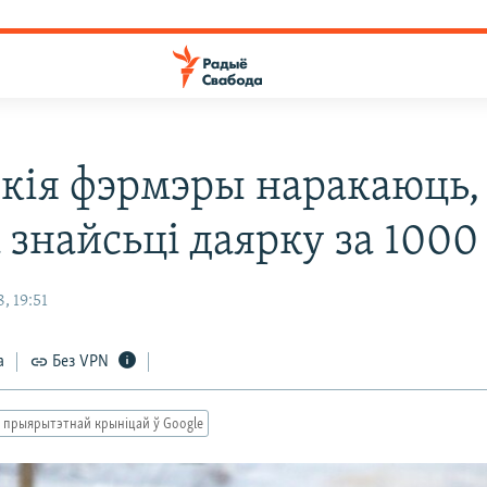
скія фэрмэры наракаюць,
 знайсьці даярку за 1000
, 19:51
а
Без VPN
 прыярытэтнай крыніцай ў Google