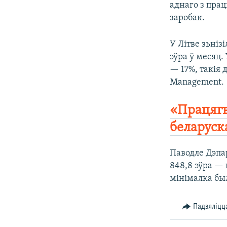
аднаго з пра
заробак.
У Літве зьніз
эўра ў месяц.
— 17%, такія
Management.
«Працягв
беларуск
Паводле Дэпар
848,8 эўра — 
мінімалка был
Падзяліцц