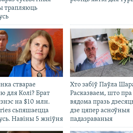
ты трапляюць
усь
нка стварае
Хто забіў Паўла Шар
ю для Колі? Брат
Расказваем, што пра
ізнэс на $10 млн.
вядома празь дзесяць
ries сьпяшаецца
дзе цяпер асноўныя
усь. Навіны 5 жніўня
падазраваныя