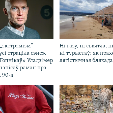
„экстрэмізм“
Ні газу, ні сьвятла, н
усі страціла сэнс».
ні турыстаў: як прах
Гопнікаў» Уладзімер
лягістычная блякад
напісаў раман пра
 90-я