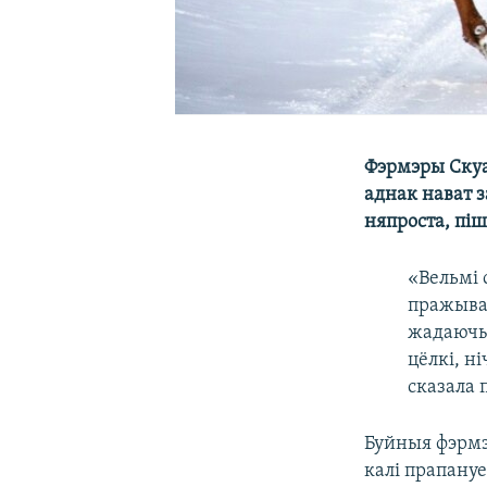
Фэрмэры Скуа
аднак нават з
няпроста, пі
«Вельмі 
пражыван
жадаючыя
цёлкі, н
сказала 
Буйныя фэрмэ
калі прапану