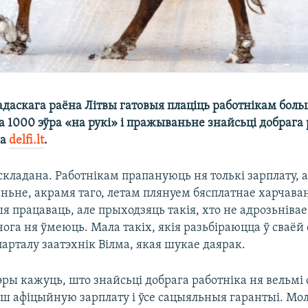
даскага раёна Літвы гатовыя плаціць работнікам боль
а 1000 эўра «на рукі» і пражываньне знайсьці добрага
ша
delfi.lt
.
складана. Работнікам прапануюць ня толькі зарплату, а
ьне, акрамя таго, летам плянуем бясплатнае харчаван
 працаваць, але прыходзяць такія, хто не адрозьнівае
ічога ня ўмеюць. Мала такіх, якія разьбіраюцца ў сваёй
парталу заатэхнік Вілма, якая шукае даярак.
ры кажуць, што знайсьці добрага работніка ня вельмі 
еш афіцыйную зарплату і ўсе сацыяльныя гарантыі. Мол