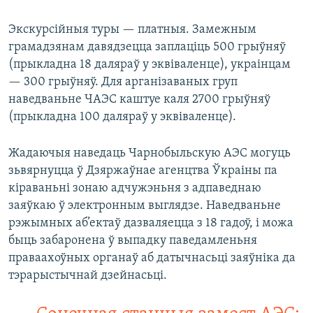
Экскурсійныя туры — платныя. Замежным
грамадзянам давядзецца заплаціць 500 грыўняў
(прыкладна 18 даляраў у эквіваленце), украінцам
— 300 грыўняў. Для арганізаваных груп
наведваньне ЧАЭС каштуе каля 2700 грыўняў
(прыкладна 100 даляраў у эквіваленце).
Жадаючыя наведаць Чарнобыльскую АЭС могуць
зьвярнуцца ў Дзяржаўнае агенцтва Ўкраіны па
кіраваньні зонаю адчужэньня з адпаведнаю
заяўкаю ў электронным выглядзе. Наведваньне
рэжымных аб’ектаў дазваляецца з 18 гадоў, і можа
быць забаронена ў выпадку паведамленьня
праваахоўных органаў аб датычнасьці заяўніка да
тэрарыстычнай дзейнасьці.