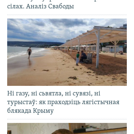
сілах. Аналіз Свабоды
Ні газу, ні сьвятла, ні сувязі, ні
турыстаў: як праходзіць лягістычная
блякада Крыму