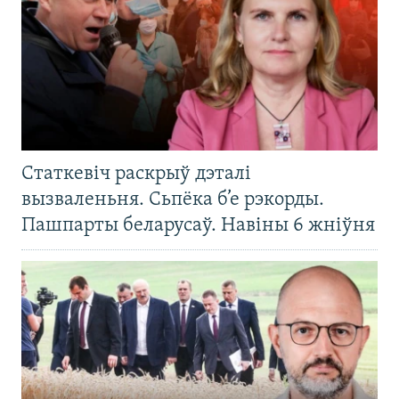
Статкевіч раскрыў дэталі
вызваленьня. Сьпёка б’е рэкорды.
Пашпарты беларусаў. Навіны 6 жніўня