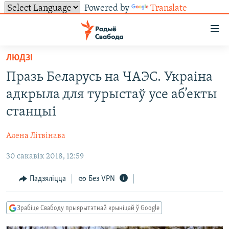
Powered by
Translate
Лінкі
ўнівэрсальнага
доступу
ЛЮДЗІ
НАВІНЫ
Перайсьці
Празь Беларусь на ЧАЭС. Украіна
да
ТОЛЬКІ НА СВАБОДЗЕ
УСЕ НАВІНЫ
адкрыла для турыстаў усе аб’екты
галоўнага
СУВЯЗЬ
ВІДЭА І ФОТА
ТЭСТЫ
зьместу
станцыі
Перайсьці
ПАДПІСАЦЦА
ЛЮДЗІ
БЛОГІ
АБЫСЬЦІ БЛЯКАВАНЬНЕ
да
Алена Літвінава
ПАЛІТЫКА
ГІСТОРЫЯ НА СВАБОДЗЕ
ПАДЗЯЛІЦЦА ІНФАРМАЦЫЯЙ
RSS
галоўнай
САЧЫЦЕ ЗА АБНАЎЛЕНЬНЯМІ
30 сакавік 2018, 12:59
навігацыі
ЭКАНОМІКА
ПАДКАСТЫ
ПАДКАСТЫ
Перайсьці
ВАЙНА
КНІГІ
FACEBOOK
Падзяліцца
Без VPN
да
БЕЛАРУСЫ НА ВАЙНЕ
АЎДЫЁКНІГІ
TWITTER
пошуку
Зрабіце Свабоду прыярытэтнай крыніцай ў Google
ПАЛІТВЯЗЬНІ
PREMIUM
Усе сайты РС/РСЭ