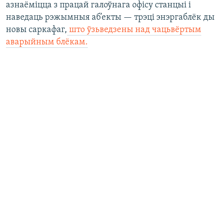
азнаёміцца з працай галоўнага офісу станцыі і
наведаць рэжымныя аб’екты — трэці энэргаблёк ды
новы саркафаг,
што ўзьведзены над чацьвёртым
аварыйным блёкам.