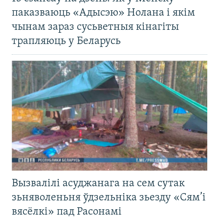
паказваюць «Адысэю» Нолана і якім
чынам зараз сусьветныя кінагіты
трапляюць у Беларусь
Вызвалілі асуджанага на сем сутак
зьняволеньня ўдзельніка зьезду «Сям’і
вясёлкі» пад Расонамі