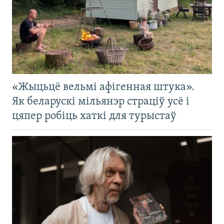
«Жыцьцё вельмі афігенная штука».
Як беларускі мільянэр страціў усё і
цяпер робіць хаткі для турыстаў