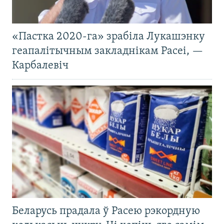
«Пастка 2020-га» зрабіла Лукашэнку
геапалітычным закладнікам Расеі, —
Карбалевіч
Беларусь прадала ў Расею рэкордную