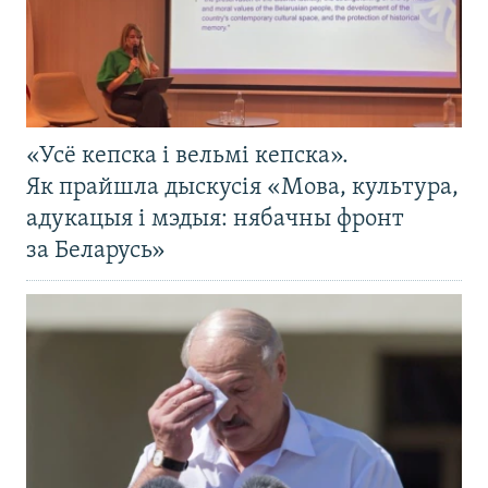
«Усё кепска і вельмі кепска».
Як прайшла дыскусія «Мова, культура,
адукацыя і мэдыя: нябачны фронт
за Беларусь»