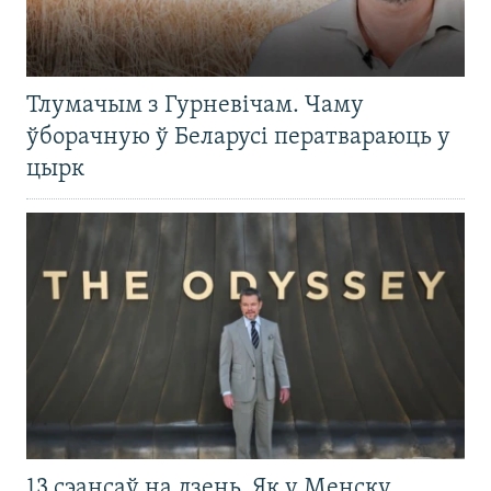
Тлумачым з Гурневічам. Чаму
ўборачную ў Беларусі ператвараюць у
цырк
13 сэансаў на дзень. Як у Менску