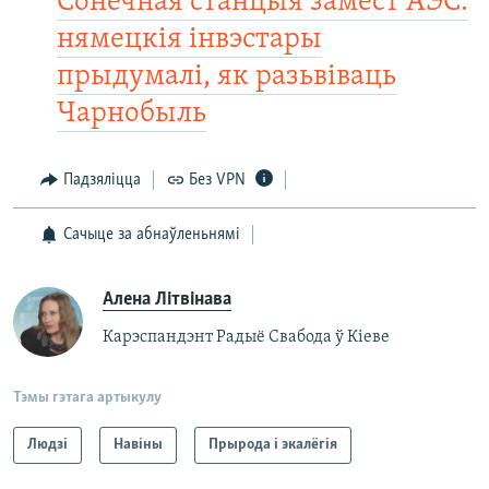
Сонечная станцыя замест АЭС:
нямецкія інвэстары
прыдумалі, як разьвіваць
Чарнобыль
Падзяліцца
Без VPN
Сачыце за абнаўленьнямі
Алена Літвінава
Карэспандэнт Радыё Свабода ў Кіеве
Тэмы гэтага артыкулу
Людзі
Навіны
Прырода і экалёгія