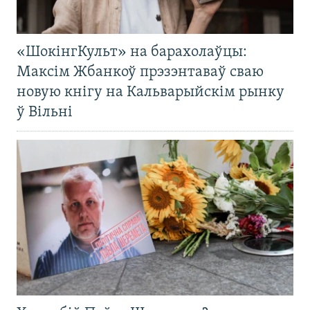
«ШокінгКульт» на барахолаўцы:
Максім Жбанкоў прэзэнтаваў сваю
новую кнігу на Кальварыйскім рынку
ў Вільні