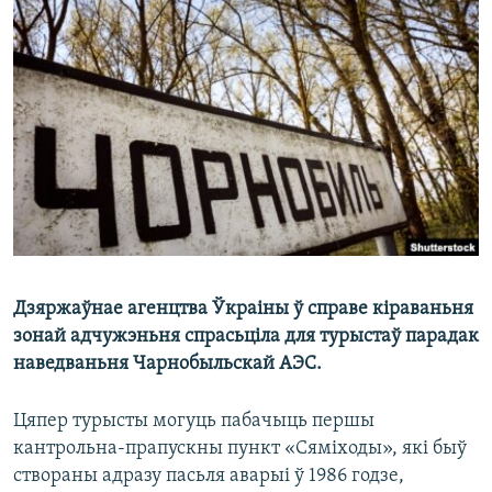
КУЛЬТУРА
МОВА
КАЛЯНДАР
НА ХВАЛЯХ СВАБОДЫ
Дзяржаўнае агенцтва Ўкраіны ў справе кіраваньня
зонай адчужэньня спрасьціла для турыстаў парадак
наведваньня Чарнобыльскай АЭС.
Цяпер турысты могуць пабачыць першы
кантрольна-прапускны пункт «Сяміходы», які быў
створаны адразу пасьля аварыі ў 1986 годзе,