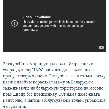
Экскурсійны маршрут цалкам паўтарае шлях
супрацоўнікаў ЧАЭС, якія штодня езьдзяць на
працу электрычкаю са Славуціча — на гэтым шляху
цягнік двойчы перасякае мяжу зь Беларусьсю,
заяжджаючы на беларускую тэрыторыю па мосьце
праз Днепр без прыпынкаў. Тут няма памежнага
кантролю, а цягнік абслугоўваюць толькі ўкраінскія
чыгуначнікі.