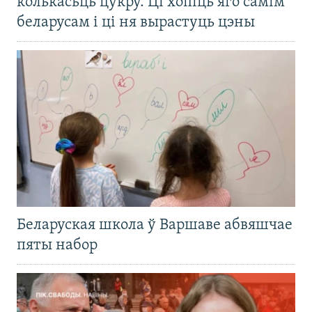
колькасьць цукру. Ці хопіць яго самім
беларусам і ці ня вырастуць цэны
Беларуская школа ў Варшаве абвяшчае
пяты набор