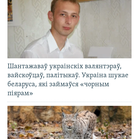
Шантажаваў украінскіх валянтэраў,
вайскоўцаў, палітыкаў. Украіна шукае
беларуса, які займаўся «чорным
піярам»