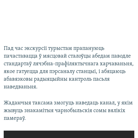
Пад час экскурсіі турыстам прапануюць
пачаставацца ў мясцовай сталоўцы абедам паводле
стандартаў лячэбна-прафіляктычнага харчаваньня,
якое гатуецца для пэрсаналу станцыі, і абяцаюць
абавязковы радыяцыйны кантроль пасьля
наведваньня.
Жадаючыя таксама змогуць наведаць канал, у якім
жывуць знакамітыя чарнобыльскія сомы вялікіх
памераў.