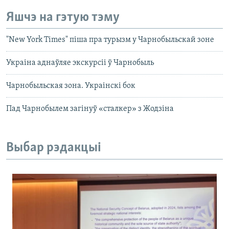
Яшчэ на гэтую тэму
"New York Times" піша пра турызм у Чарнобыльскай зоне
Украіна аднаўляе экскурсіі ў Чарнобыль
Чарнобыльская зона. Украінскі бок
Пад Чарнобылем загінуў «сталкер» з Жодзіна
Выбар рэдакцыі