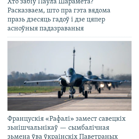
Хто забіў Паўла Шарамета?
Расказваем, што пра гэта вядома
празь дзесяць гадоў і дзе цяпер
асноўныя падазраваныя
Францускія «Рафалі» замест савецкіх
зьнішчальнікаў — сымбалічная
зьмена ўва ўкраінскіх Паветраных