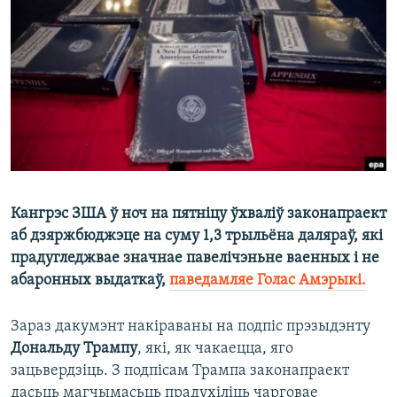
КУЛЬТУРА
МОВА
КАЛЯНДАР
НА ХВАЛЯХ СВАБОДЫ
Кангрэс ЗША ў ноч на пятніцу ўхваліў законапраект
аб дзяржбюджэце на суму 1,3 трыльёна даляраў, які
прадугледжвае значнае павелічэньне ваенных і не
абаронных выдаткаў,
паведамляе Голас Амэрыкі.
Зараз дакумэнт накіраваны на подпіс прэзыдэнту
Дональду Трампу
, які, як чакаецца, яго
зацьвердзіць. З подпісам Трампа законапраект
дасьць магчымасьць прадухіліць чарговае