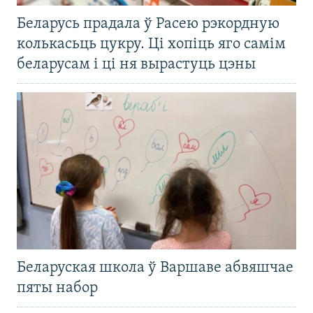
Беларусь прадала ў Расею рэкордную
колькасьць цукру. Ці хопіць яго самім
беларусам і ці ня вырастуць цэны
Беларуская школа ў Варшаве абвяшчае
пяты набор