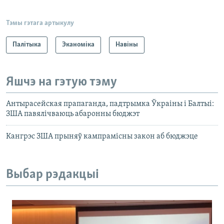
Тэмы гэтага артыкулу
Палітыка
Эканоміка
Навіны
Яшчэ на гэтую тэму
Антырасейская прапаганда, падтрымка Ўкраіны і Балтыі:
ЗША павялічваюць абаронны бюджэт
Кангрэс ЗША прыняў кампрамісны закон аб бюджэце
Выбар рэдакцыі