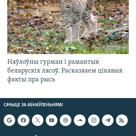
Няўлоўны гурман і рамантык
беларускіх лясоў. Расказваем цікавыя
факты пра рысь
САЧЫЦЕ ЗА АБНАЎЛЕНЬНЯМІ