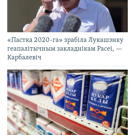
«Пастка 2020-га» зрабіла Лукашэнку
геапалітычным закладнікам Расеі, —
Карбалевіч