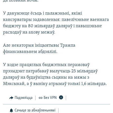
да позьняй ночы.
У дакумэнце ёсьць і палажэньні, якімі
кансэрватары задаволеныя: павелічэньне ваеннага
бюджэту на 80 мільярдаў даляраў і павышэньне
расходаў на ахову межаў.
Але некаторыя ініцыятывы Трампа
фінансаваньнем абдзялілі.
У ходзе працяглых бюджэтных перамоваў
прэзыдэнт патрабаваў вылучыць 25 мільярдаў
даляраў на будаўніцтва сьцяны на мяжы з
Мэксыкай, а ў выніку атрымаў толькі 1,6 мільярда.
Падзяліцца
Без VPN
Сачыце за абнаўленьнямі