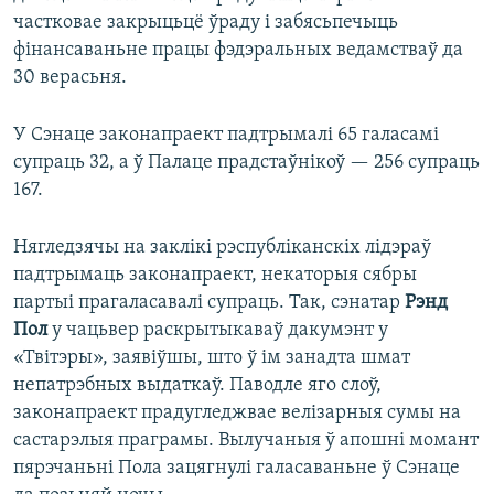
частковае закрыцьцё ўраду і забясьпечыць
фінансаваньне працы фэдэральных ведамстваў да
30 верасьня.
У Сэнаце законапраект падтрымалі 65 галасамі
супраць 32, а ў Палаце прадстаўнікоў — 256 супраць
167.
Нягледзячы на заклікі рэспубліканскіх лідэраў
падтрымаць законапраект, некаторыя сябры
партыі прагаласавалі супраць. Так, сэнатар
Рэнд
Пол
у чацьвер раскрытыкаваў дакумэнт у
«Твітэры», заявіўшы, што ў ім занадта шмат
непатрэбных выдаткаў. Паводле яго слоў,
законапраект прадугледжвае велізарныя сумы на
састарэлыя праграмы. Вылучаныя ў апошні момант
пярэчаньні Пола зацягнулі галасаваньне ў Сэнаце