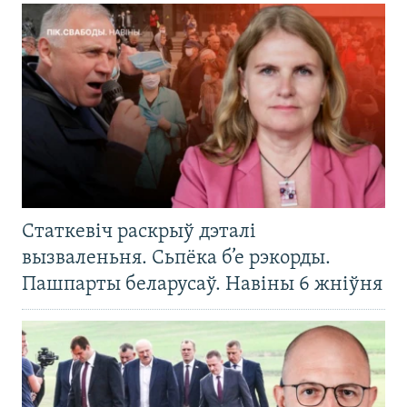
Статкевіч раскрыў дэталі
вызваленьня. Сьпёка б’е рэкорды.
Пашпарты беларусаў. Навіны 6 жніўня