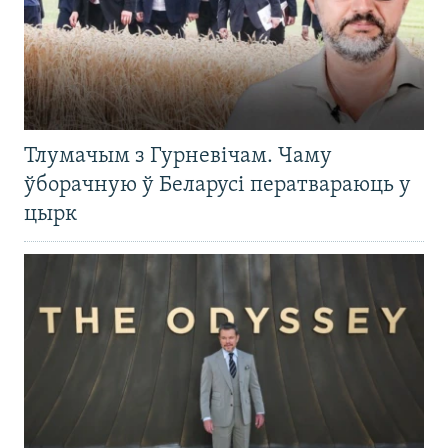
Тлумачым з Гурневічам. Чаму
ўборачную ў Беларусі ператвараюць у
цырк