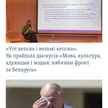
«Усё кепска і вельмі кепска».
Як прайшла дыскусія «Мова, культура,
адукацыя і мэдыя: нябачны фронт
за Беларусь»