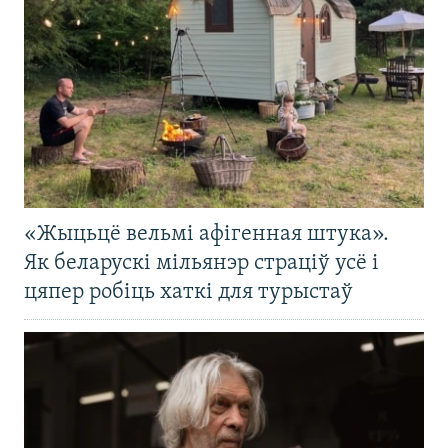
«Жыцьцё вельмі афігенная штука».
Як беларускі мільянэр страціў усё і
цяпер робіць хаткі для турыстаў