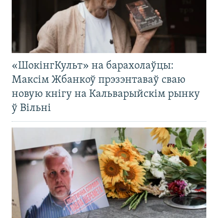
«ШокінгКульт» на барахолаўцы:
Максім Жбанкоў прэзэнтаваў сваю
новую кнігу на Кальварыйскім рынку
ў Вільні