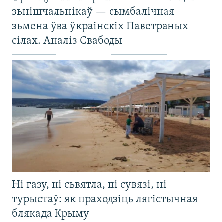
зьнішчальнікаў — сымбалічная
зьмена ўва ўкраінскіх Паветраных
сілах. Аналіз Свабоды
Ні газу, ні сьвятла, ні сувязі, ні
турыстаў: як праходзіць лягістычная
блякада Крыму