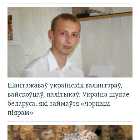
Шантажаваў украінскіх валянтэраў,
вайскоўцаў, палітыкаў. Украіна шукае
беларуса, які займаўся «чорным
піярам»