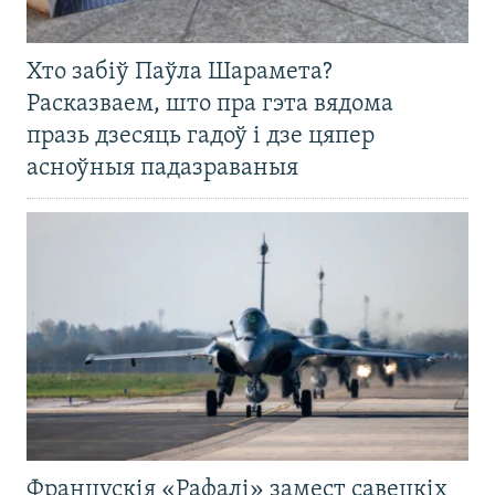
Хто забіў Паўла Шарамета?
Расказваем, што пра гэта вядома
празь дзесяць гадоў і дзе цяпер
асноўныя падазраваныя
Францускія «Рафалі» замест савецкіх