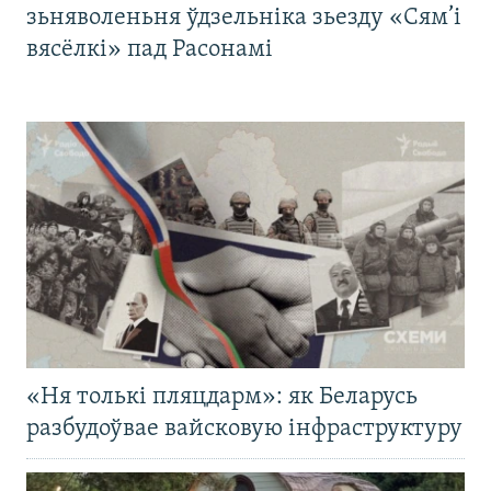
зьняволеньня ўдзельніка зьезду «Сям’і
вясёлкі» пад Расонамі
«Ня толькі пляцдарм»: як Беларусь
разбудоўвае вайсковую інфраструктуру