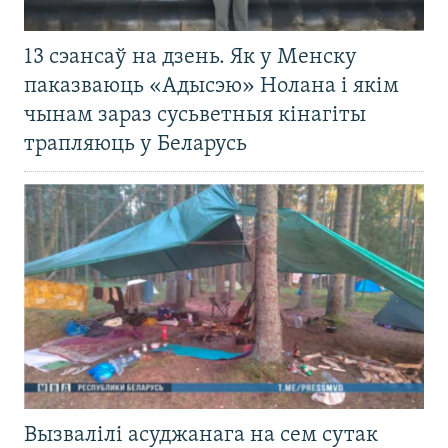
13 сэансаў на дзень. Як у Менску
паказваюць «Адысэю» Нолана і якім
чынам зараз сусьветныя кінагіты
трапляюць у Беларусь
Вызвалілі асуджанага на сем сутак