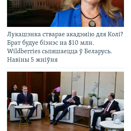
Лукашэнка стварае акадэмію для Колі?
Брат будуе бізнэс на $10 млн.
Wildberries сьпяшаецца ў Беларусь.
Навіны 5 жніўня