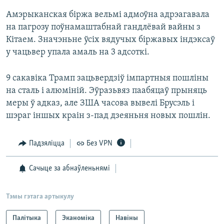
Амэрыканская біржа вельмі адмоўна адрэагавала
на пагрозу поўнамаштабнай гандлёвай вайны з
Кітаем. Значэньне ўсіх вядучых біржавых індэксаў
у чацьвер упала амаль на 3 адсоткі.
9 сакавіка Трамп зацьвердзіў імпартныя пошліны
на сталь і алюміній. Эўразьвяз паабяцаў прыняць
меры ў адказ, але ЗША часова вывелі Брусэль і
шэраг іншых краін з-пад дзеяньня новых пошлін.
Падзяліцца
Без VPN
Сачыце за абнаўленьнямі
Тэмы гэтага артыкулу
Палітыка
Эканоміка
Навіны