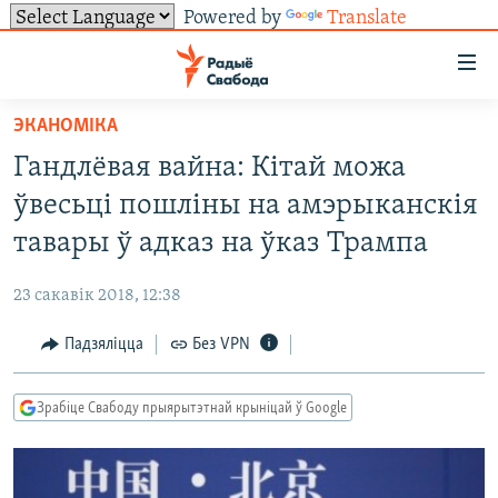
Powered by
Translate
Лінкі
ўнівэрсальнага
доступу
ЭКАНОМІКА
НАВІНЫ
Перайсьці
Гандлёвая вайна: Кітай можа
да
ТОЛЬКІ НА СВАБОДЗЕ
УСЕ НАВІНЫ
ўвесьці пошліны на амэрыканскія
галоўнага
СУВЯЗЬ
ВІДЭА І ФОТА
ТЭСТЫ
зьместу
тавары ў адказ на ўказ Трампа
Перайсьці
ПАДПІСАЦЦА
ЛЮДЗІ
БЛОГІ
АБЫСЬЦІ БЛЯКАВАНЬНЕ
да
23 сакавік 2018, 12:38
ПАЛІТЫКА
ГІСТОРЫЯ НА СВАБОДЗЕ
ПАДЗЯЛІЦЦА ІНФАРМАЦЫЯЙ
RSS
галоўнай
САЧЫЦЕ ЗА АБНАЎЛЕНЬНЯМІ
Падзяліцца
Без VPN
навігацыі
ЭКАНОМІКА
ПАДКАСТЫ
ПАДКАСТЫ
Перайсьці
ВАЙНА
КНІГІ
FACEBOOK
да
Зрабіце Свабоду прыярытэтнай крыніцай ў Google
БЕЛАРУСЫ НА ВАЙНЕ
АЎДЫЁКНІГІ
TWITTER
пошуку
ПАЛІТВЯЗЬНІ
PREMIUM
Усе сайты РС/РСЭ