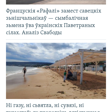
Францускія «Рафалі» замест савецкіх
зьнішчальнікаў — сымбалічная
зьмена ўва ўкраінскіх Паветраных
сілах. Аналіз Свабоды
Ні газу, ні сьвятла, ні сувязі, ні