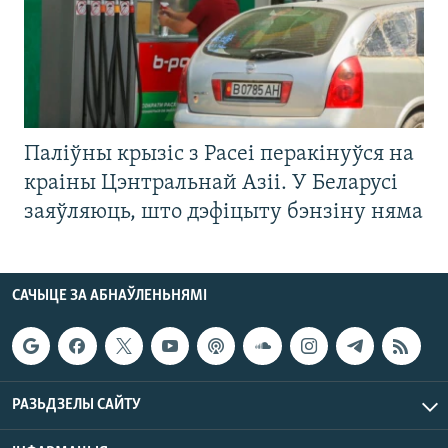
Паліўны крызіс з Расеі перакінуўся на
краіны Цэнтральнай Азіі. У Беларусі
заяўляюць, што дэфіцыту бэнзіну няма
САЧЫЦЕ ЗА АБНАЎЛЕНЬНЯМІ
РАЗЬДЗЕЛЫ САЙТУ