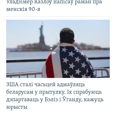
Уладзімер Казлоў напісаў раман пра
менскія 90-я
ЗША сталі часьцей адмаўляць
беларусам у прытулку. Іх спрабуюць
дэпартаваць у Бэліз і Ўганду, кажуць
юрысты