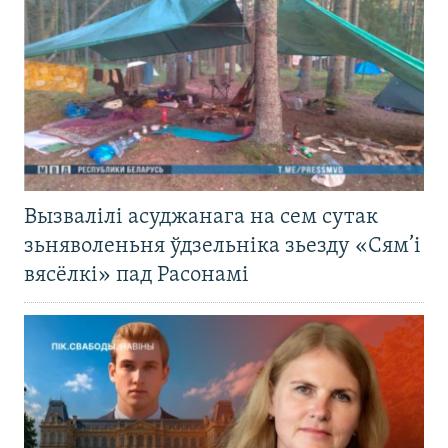
Вызвалілі асуджанага на сем сутак
зьняволеньня ўдзельніка зьезду «Сям’і
вясёлкі» пад Расонамі