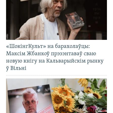
«ШокінгКульт» на барахолаўцы:
Максім Жбанкоў прэзэнтаваў сваю
новую кнігу на Кальварыйскім рынку
ў Вільні