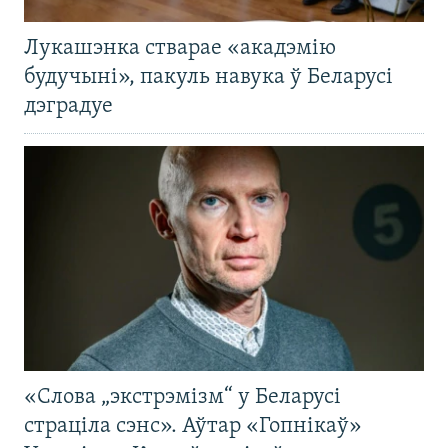
Лукашэнка стварае «акадэмію
будучыні», пакуль навука ў Беларусі
дэградуе
«Слова „экстрэмізм“ у Беларусі
страціла сэнс». Аўтар «Гопнікаў»