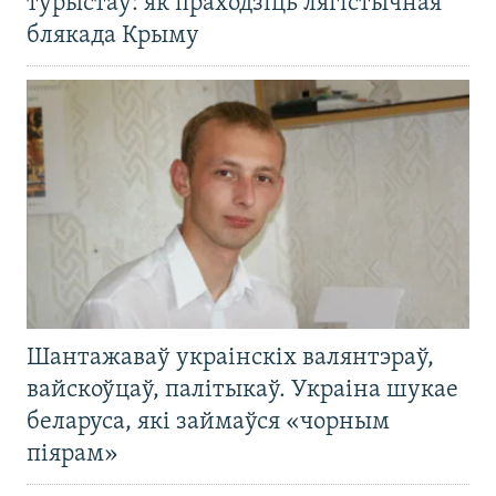
турыстаў: як праходзіць лягістычная
блякада Крыму
Шантажаваў украінскіх валянтэраў,
вайскоўцаў, палітыкаў. Украіна шукае
беларуса, які займаўся «чорным
піярам»