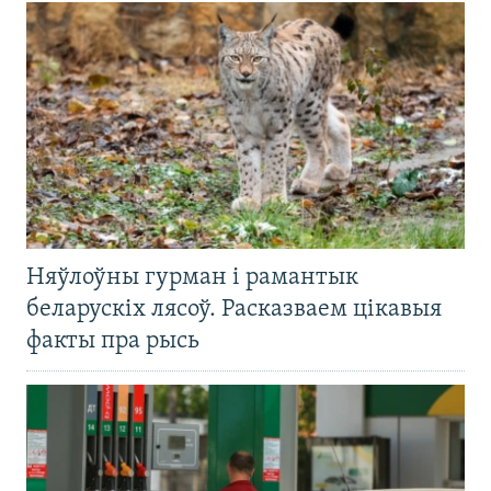
Няўлоўны гурман і рамантык
беларускіх лясоў. Расказваем цікавыя
факты пра рысь