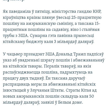
Як паведаміла ў пятніцу, міністэрства гандлю КНР,
кіраўніцтва краіны плянуе ўвесьці 25-працэнтную
пошліну на амэрыканскую сьвініну, а таксама 15-
працэнтныя пошліны на садавіну, віно і сталёвыя
трубы з ЗША. Сумарна гэта павінна прынесьці
кітайскаму бюджэту каля 3 мільярдаў даляраў.
У чацьвер прэзыдэнт ЗША Дональд Трамп падпісаў
указ аб увядзеньні шэрагу пошлін і абмежаваньняў
на кітайскія тавары. Пералік тавараў, на якія
распаўсюджваецца пошліна, падрыхтуюць на
працягу двух тыдняў. Ён таксама даручыў
распрацаваць меры па абмежаваньні кітайскіх
інвэстыцый у Злучаныя Штаты. Страты Кітая ад
новых амэрыканскіх пошлін складуць каля 50
мільярдаў даляраў, заявілі ў Белым доме.