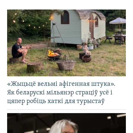
«Жыцьцё вельмі афігенная штука».
Як беларускі мільянэр страціў усё і
цяпер робіць хаткі для турыстаў