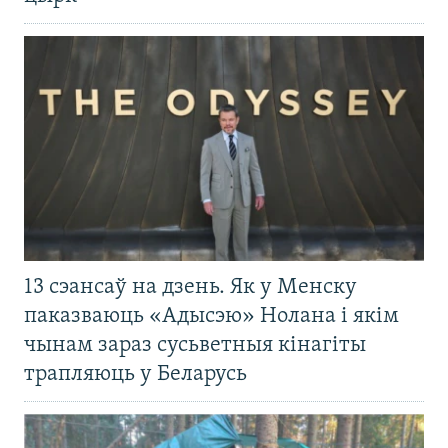
13 сэансаў на дзень. Як у Менску
паказваюць «Адысэю» Нолана і якім
чынам зараз сусьветныя кінагіты
трапляюць у Беларусь