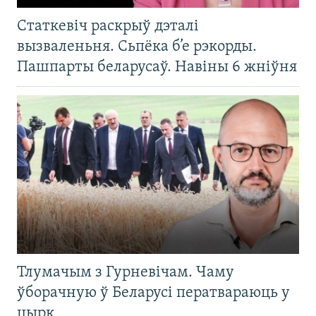
Статкевіч раскрыў дэталі
вызваленьня. Сьпёка б’е рэкорды.
Пашпарты беларусаў. Навіны 6 жніўня
Тлумачым з Гурневічам. Чаму
ўборачную ў Беларусі ператвараюць у
цырк