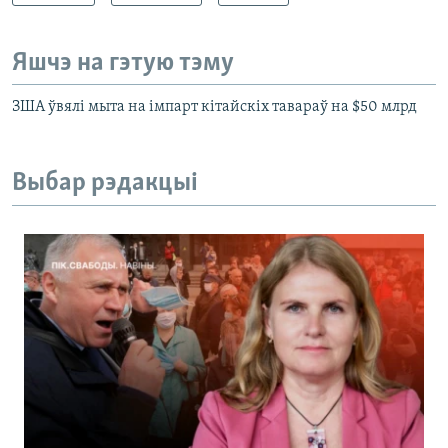
Яшчэ на гэтую тэму
ЗША ўвялі мыта на імпарт кітайскіх тавараў на $50 млрд
Выбар рэдакцыі