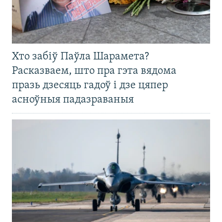
Хто забіў Паўла Шарамета?
Расказваем, што пра гэта вядома
празь дзесяць гадоў і дзе цяпер
асноўныя падазраваныя