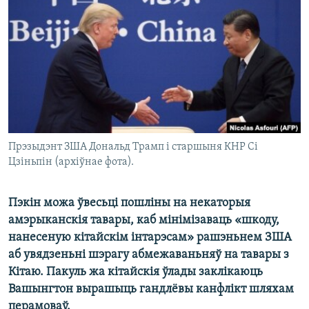
КУЛЬТУРА
МОВА
КАЛЯНДАР
НА ХВАЛЯХ СВАБОДЫ
Прэзыдэнт ЗША Дональд Трамп і старшыня КНР Сі
Цзіньпін (архіўнае фота).
Пэкін можа ўвесьці пошліны на некаторыя
амэрыканскія тавары, каб мінімізаваць «шкоду,
нанесеную кітайскім інтарэсам» рашэньнем ЗША
аб увядзеньні шэрагу абмежаваньняў на тавары з
Кітаю. Пакуль жа кітайскія ўлады заклікаюць
Вашынгтон вырашыць гандлёвы канфлікт шляхам
перамоваў.