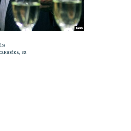
кім
акавіка, за