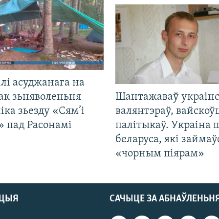
лі асуджанага на
ак зьняволеньня
Шантажаваў украінс
іка зьезду «Сям’і
валянтэраў, вайскоў
» пад Расонамі
палітыкаў. Украіна 
беларуса, які займаў
«чорным піярам»
АЦЫЯ
САЧЫЦЕ ЗА АБНАЎЛЕНЬН