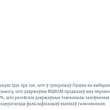
ыкуле ідзе пра тое, што ў супернікаў Пуціна на выбара
рамогу, што дзяржаўны ВЦИОМ прадказаў яму перамог
9%, што расейскія дзяржаўныя тэлеканалы запоўненыя
сьцерагаецца фальсыфікацыяў вынікаў галасаваньня.