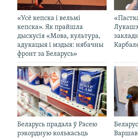
«Усё кепска і вельмі
«Пастка
кепска». Як прайшла
Лукашэ
дыскусія «Мова, культура,
закладн
адукацыя і мэдыя: нябачны
Карбал
фронт за Беларусь»
Беларусь прадала ў Расею
Беларус
рэкордную колькасьць
Варшав