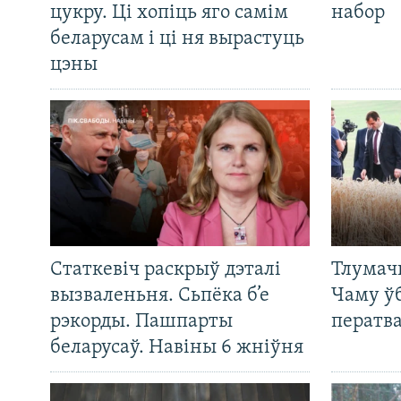
цукру. Ці хопіць яго самім
набор
беларусам і ці ня вырастуць
цэны
Статкевіч раскрыў дэталі
Тлумач
вызваленьня. Сьпёка б’е
Чаму ў
рэкорды. Пашпарты
ператв
беларусаў. Навіны 6 жніўня