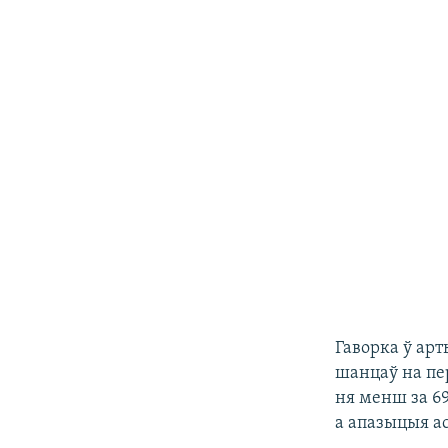
Гаворка ў арт
шанцаў на пе
ня менш за 6
а апазыцыя а