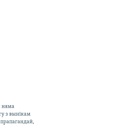
х няма
у з вынікам
 прапагандай,