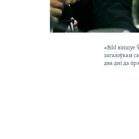
«Bild віншуе 
загалоўкам са
два дні да пр