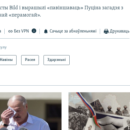
ты Bild і вырашылі «павіншаваць» Пуціна загадзя з
най «перамогай».
а
Без VPN
Сачыце за абнаўленьнямі
Друкаваць
кулу
Навіны
Расея
Здарэньні