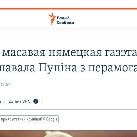
 масавая нямецкая газэт
шавала Пуціна з перамог
 17:57
а
Без VPN
 прыярытэтнай крыніцай ў Google