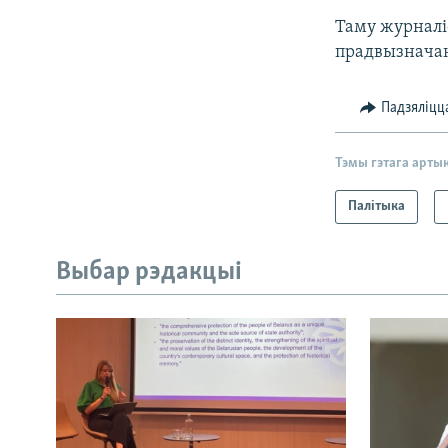
Таму журналіс
прадвызнача
Падзяліцц
Тэмы гэтага арты
Палітыка
Выбар рэдакцыі