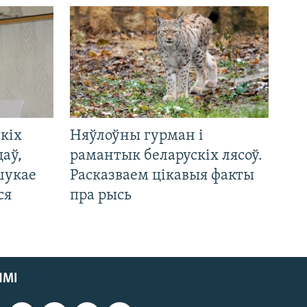
кіх
Няўлоўны гурман і
цаў,
рамантык беларускіх лясоў.
шукае
Расказваем цікавыя факты
ся
пра рысь
ЯМІ