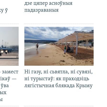
дзе цяпер асноўныя
у ў
падазраваныя
 замест
Ні газу, ні сьвятла, ні сувязі,
нікаў —
ні турыстаў: як праходзіць
 ўва
лягістычная блякада Крыму
ных
ды