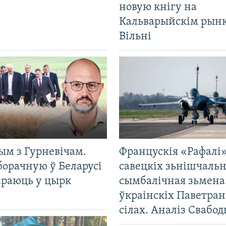
новую кнігу на
Кальварыйскім рынк
Вільні
ым з Гурневічам.
Францускія «Рафалі»
борачную ў Беларусі
савецкіх зьнішчаль
араюць у цырк
сымбалічная зьмена
ўкраінскіх Паветра
сілах. Аналіз Свабо