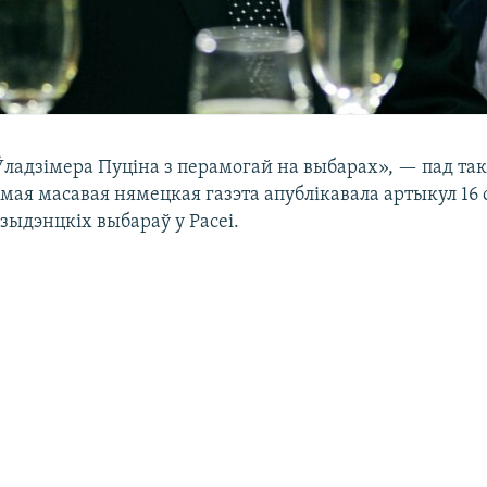
Ўладзімера Пуціна з перамогай на выбарах», — пад та
мая масавая нямецкая газэта апублікавала артыкул 16 с
эзыдэнцкіх выбараў у Расеі.