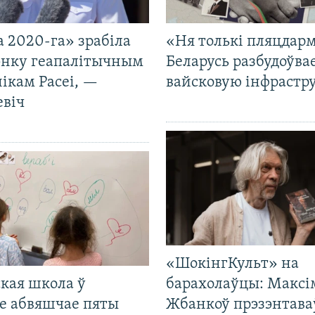
 2020-га» зрабіла
«Ня толькі пляцдарм
нку геапалітычным
Беларусь разбудоўва
ікам Расеі, —
вайсковую інфрастр
евіч
«ШокінгКульт» на
кая школа ў
барахолаўцы: Максі
е абвяшчае пяты
Жбанкоў прэзэнтава