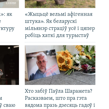
»: як
«Жыцьцё вельмі афігенная
е
штука». Як беларускі
уктуру
мільянэр страціў усё і цяпер
робіць хаткі для турыстаў
Хто забіў Паўла Шарамета?
м
Расказваем, што пра гэта
ў сваю
вядома празь дзесяць гадоў і