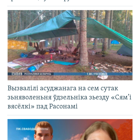
Вызвалілі асуджанага на сем сутак
зьняволеньня ўдзельніка зьезду «Сям’і
вясёлкі» пад Расонамі