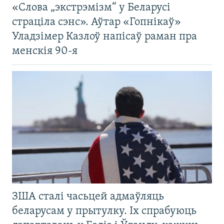
«Слова „экстрэмізм“ у Беларусі
страціла сэнс». Аўтар «Гопнікаў»
Уладзімер Казлоў напісаў раман пра
менскія 90-я
ЗША сталі часьцей адмаўляць
беларусам у прытулку. Іх спрабуюць