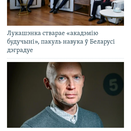
Лукашэнка стварае «акадэмію
будучыні», пакуль навука ў Беларусі
дэградуе