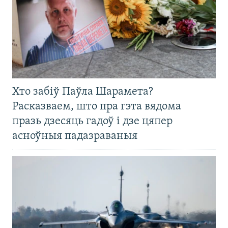
Хто забіў Паўла Шарамета?
Расказваем, што пра гэта вядома
празь дзесяць гадоў і дзе цяпер
асноўныя падазраваныя