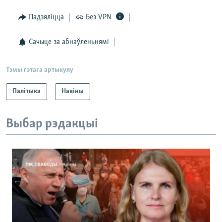
Падзяліцца
Без VPN
Сачыце за абнаўленьнямі
Тэмы гэтага артыкулу
Палітыка
Навіны
Выбар рэдакцыі