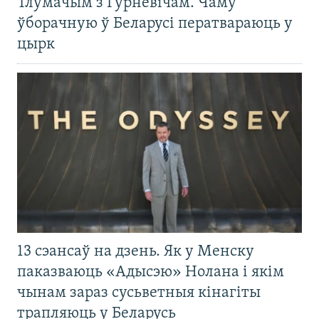
Тлумачым з Гурневічам. Чаму
ўборачную ў Беларусі ператвараюць у
цырк
13 сэансаў на дзень. Як у Менску
паказваюць «Адысэю» Нолана і якім
чынам зараз сусьветныя кінагіты
трапляюць у Беларусь