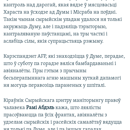
кантроль над дарогай, якая вядзе ў мясцовасьці
Хараста на ўсходзе ад Думы і Місраба на поўдні.
Такім чынам сырыйскім уладам удалося ня толькі
акружыць Думу, але і падзяліць тэрыторыю,
кантраляваную паўстанцамі, на тры часткі і
аслабіць сілы, якія супрацьстаяць рэжыму.
Карэспандэнт AFP, які знаходзіцца ў Думе, перадае,
што ў суботу па горадзе вяліся бамбардаваньні і
авіяналёты. Пры гэтым з прычыны
бесьперапыннага агню машыны хуткай дапамогі
ня могуць перавозіць параненых у шпіталі.
Кіраўнік Сырыйскага цэнтру маніторынгу правоў
чалавека
Рамі Абдэль
кажа, што ляялісты
прасоўваюцца па ўсіх франтах, авіяналёты з
удзелам сырыйскіх і расейскіх самалётаў вядуцца
ня толькі па Думе, але і па іншых гарадах.