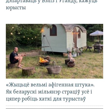
дэпартаваць у Бэліз і Ўганду, кажуць
юрысты
«Жыцьцё вельмі афігенная штука».
Як беларускі мільянэр страціў усё і
цяпер робіць хаткі для турыстаў