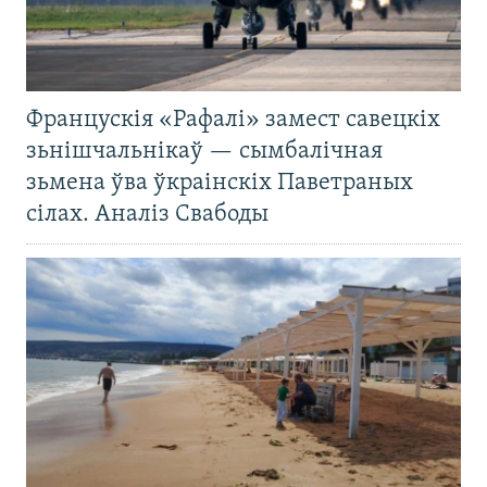
Францускія «Рафалі» замест савецкіх
зьнішчальнікаў — сымбалічная
зьмена ўва ўкраінскіх Паветраных
сілах. Аналіз Свабоды