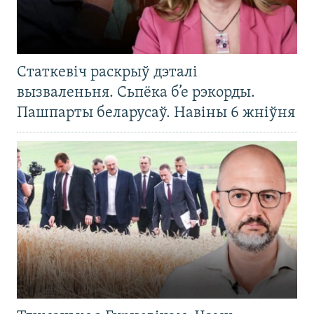
Статкевіч раскрыў дэталі
вызваленьня. Сьпёка б’е рэкорды.
Пашпарты беларусаў. Навіны 6 жніўня