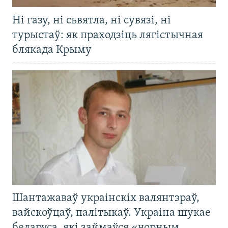
Ні газу, ні сьвятла, ні сувязі, ні
турыстаў: як праходзіць лягістычная
блякада Крыму
Шантажаваў украінскіх валянтэраў,
вайскоўцаў, палітыкаў. Украіна шукае
беларуса, які займаўся «чорным