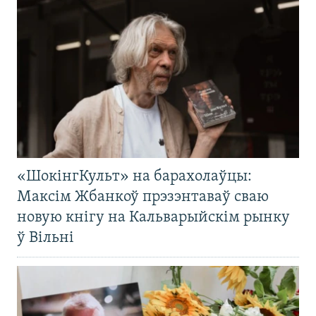
«ШокінгКульт» на барахолаўцы:
Максім Жбанкоў прэзэнтаваў сваю
новую кнігу на Кальварыйскім рынку
ў Вільні