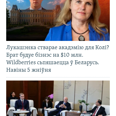
Лукашэнка стварае акадэмію для Колі?
Брат будуе бізнэс на $10 млн.
Wildberries сьпяшаецца ў Беларусь.
Навіны 5 жніўня