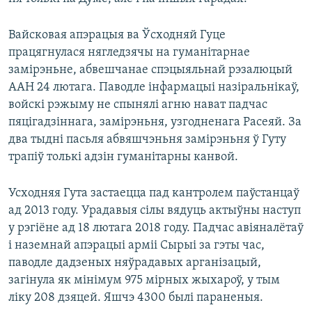
Вайсковая апэрацыя ва Ўсходняй Гуце
працягнулася нягледзячы на гуманітарнае
замірэньне, абвешчанае спэцыяльнай рэзалюцый
ААН 24 лютага. Паводле інфармацыі назіральнікаў,
войскі рэжыму не спынялі агню нават падчас
пяцігадзіннага, замірэньня, узгодненага Расеяй. За
два тыдні пасьля абвяшчэньня замірэньня ў Гуту
трапіў толькі адзін гуманітарны канвой.
Усходняя Гута застаецца пад кантролем паўстанцаў
ад 2013 году. Урадавыя сілы вядуць актыўны наступ
у рэгіёне ад 18 лютага 2018 году. Падчас авіяналётаў
і наземнай апэрацыі арміі Сырыі за гэты час,
паводле дадзеных няўрадавых арганізацый,
загінула як мінімум 975 мірных жыхароў, у тым
ліку 208 дзяцей. Яшчэ 4300 былі параненыя.