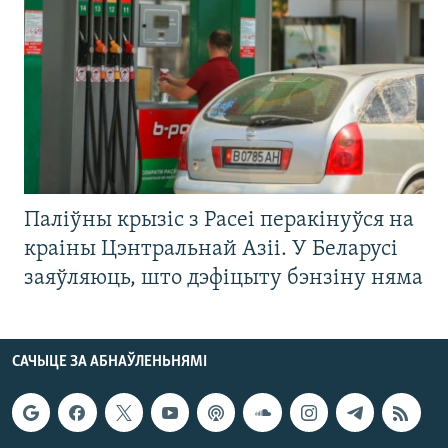
Паліўны крызіс з Расеі перакінуўся на
краіны Цэнтральнай Азіі. У Беларусі
заяўляюць, што дэфіцыту бэнзіну няма
САЧЫЦЕ ЗА АБНАЎЛЕНЬНЯМІ