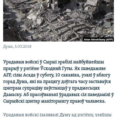
КУЛЬТУРА
МОВА
КАЛЯНДАР
НА ХВАЛЯХ СВАБОДЫ
Дума, 5.03.2018
Урадавыя войскі ў Сырыі зрабілі найбуйнейшы
прарыў у рэгіёне Ўсходняй Гуты. Як паведамляе
AFP, сілы Асада ў суботу, 10 сакавіка, узялі ў аблогу
горад Дума, які на працягу доўгага часу заставаўся
цэнтрам супраціву паўстанцаў у прадмесьцях
Дамаску. Аб прасоўваньні ўрадавых сіл паведамілі ў
Сырыйскі цэнтар маніторынгу правоў чалавека.
Урадавыя войскі ізалявалі Думу ад рэгіёну, узяўшы