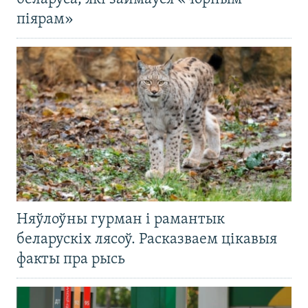
піярам»
Няўлоўны гурман і рамантык
беларускіх лясоў. Расказваем цікавыя
факты пра рысь