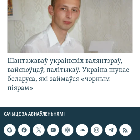
Шантажаваў украінскіх валянтэраў,
вайскоўцаў, палітыкаў. Украіна шукае
беларуса, які займаўся «чорным
піярам»
САЧЫЦЕ ЗА АБНАЎЛЕНЬНЯМІ