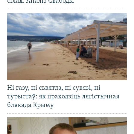
сілах. Аналіз Свабоды
Ні газу, ні сьвятла, ні сувязі, ні
турыстаў: як праходзіць лягістычная
блякада Крыму