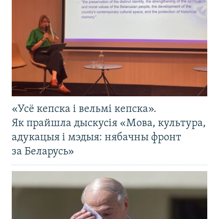
«Усё кепска і вельмі кепска».
Як прайшла дыскусія «Мова, культура,
адукацыя і мэдыя: нябачны фронт
за Беларусь»