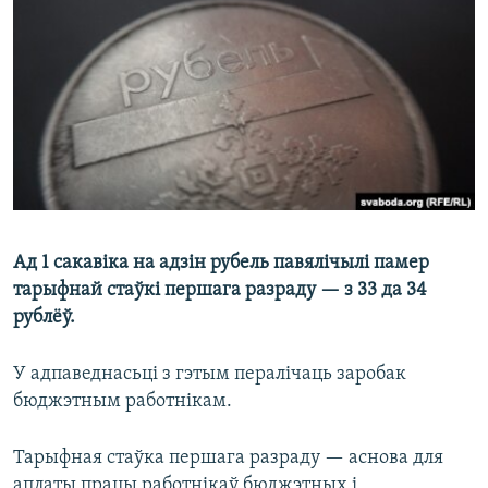
КУЛЬТУРА
МОВА
КАЛЯНДАР
НА ХВАЛЯХ СВАБОДЫ
Ад 1 сакавіка на адзін рубель павялічылі памер
тарыфнай стаўкі першага разраду — з 33 да 34
рублёў.
У адпаведнасьці з гэтым пералічаць заробак
бюджэтным работнікам.
Тарыфная стаўка першага разраду — аснова для
аплаты працы работнікаў бюджэтных і