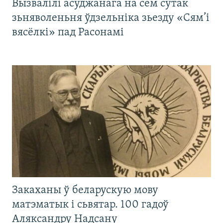
Вызвалілі асуджанага на сем сутак
зьняволеньня ўдзельніка зьезду «Сям’і
вясёлкі» пад Расонамі
Закаханы ў беларускую мову
матэматык і сьвятар. 100 гадоў
Аляксандру Надсану