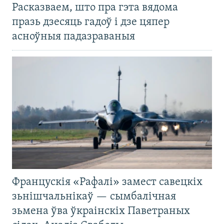
Расказваем, што пра гэта вядома
празь дзесяць гадоў і дзе цяпер
асноўныя падазраваныя
Францускія «Рафалі» замест савецкіх
зьнішчальнікаў — сымбалічная
зьмена ўва ўкраінскіх Паветраных