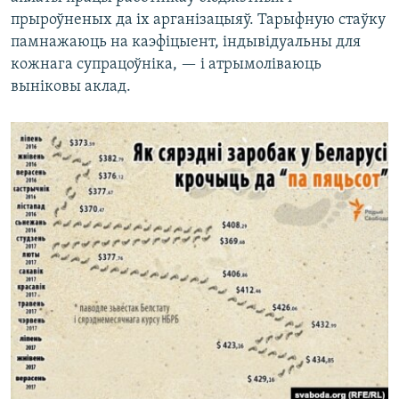
прыроўненых да іх арганізацыяў. Тарыфную стаўку
памнажаюць на каэфіцыент, індывідуальны для
кожнага супрацоўніка, — і атрымоліваюць
выніковы аклад.