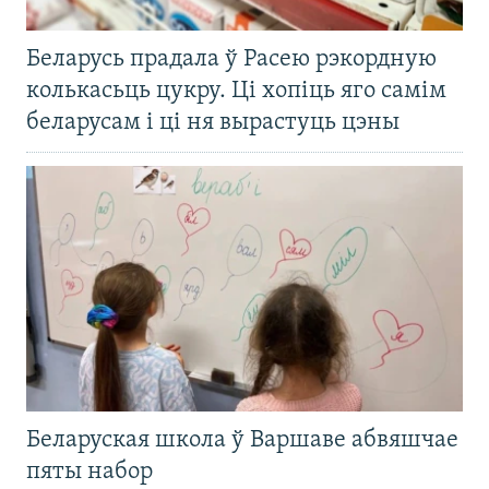
Беларусь прадала ў Расею рэкордную
колькасьць цукру. Ці хопіць яго самім
беларусам і ці ня вырастуць цэны
Беларуская школа ў Варшаве абвяшчае
пяты набор