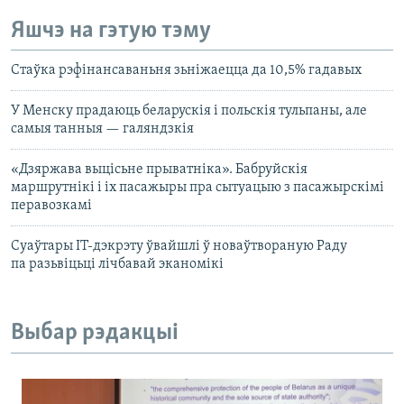
Яшчэ на гэтую тэму
Стаўка рэфінансаваньня зьніжаецца да 10,5% гадавых
У Менску прадаюць беларускія і польскія тульпаны, але
самыя танныя — галяндзкія
«Дзяржава выцісьне прыватніка». Бабруйскія
маршрутнікі і іх пасажыры пра сытуацыю з пасажырскімі
перавозкамі
Суаўтары IT-дэкрэту ўвайшлі ў новаўтвораную Раду
па разьвіцьці лічбавай эканомікі
Выбар рэдакцыі