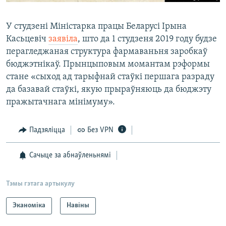
У студзені Міністарка працы Беларусі Ірына
Касьцевіч
заявіла
, што да 1 студзеня 2019 году будзе
перагледжаная структура фармаваньня заробкаў
бюджэтнікаў. Прынцыповым момантам рэформы
стане «сыход ад тарыфнай стаўкі першага разраду
да базавай стаўкі, якую прыраўняюць да бюджэту
пражытачнага мінімуму».
Падзяліцца
Без VPN
Сачыце за абнаўленьнямі
Тэмы гэтага артыкулу
Эканоміка
Навіны