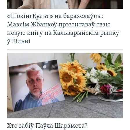
«ШокінгКульт» на барахолаўцы:
Максім Жбанкоў прэзэнтаваў сваю
новую кнігу на Кальварыйскім рынку
ў Вільні
Хто забіў Паўла Шарамета?