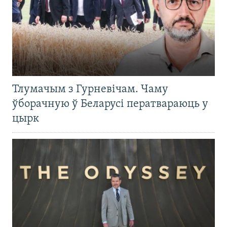
Тлумачым з Гурневічам. Чаму
ўборачную ў Беларусі ператвараюць у
цырк