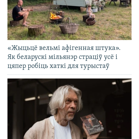
«Жыцьцё вельмі афігенная штука».
Як беларускі мільянэр страціў усё і
цяпер робіць хаткі для турыстаў