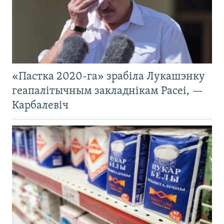
«Пастка 2020-га» зрабіла Лукашэнку
геапалітычным закладнікам Расеі, —
Карбалевіч