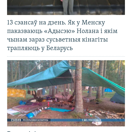
13 сэансаў на дзень. Як у Менску
паказваюць «Адысэю» Нолана і якім
чынам зараз сусьветныя кінагіты
трапляюць у Беларусь