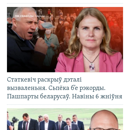
Статкевіч раскрыў дэталі
вызваленьня. Сьпёка б’е рэкорды.
Пашпарты беларусаў. Навіны 6 жніўня