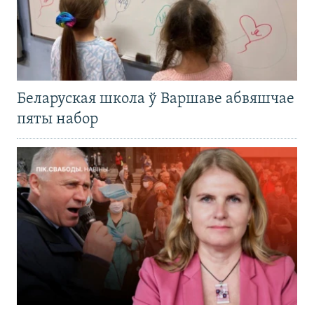
Беларуская школа ў Варшаве абвяшчае
пяты набор