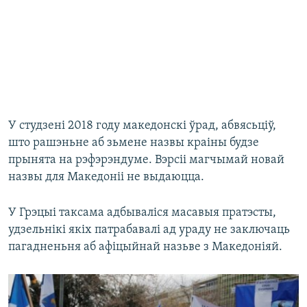
У студзені 2018 году македонскі ўрад, абвясьціў,
што рашэньне аб зьмене назвы краіны будзе
прынята на рэфэрэндуме. Вэрсіі магчымай новай
назвы для Македоніі не выдаюцца.
У Грэцыі таксама адбываліся масавыя пратэсты,
удзельнікі якіх патрабавалі ад ураду не заключаць
пагадненьня аб афіцыйнай назьве з Македоніяй.