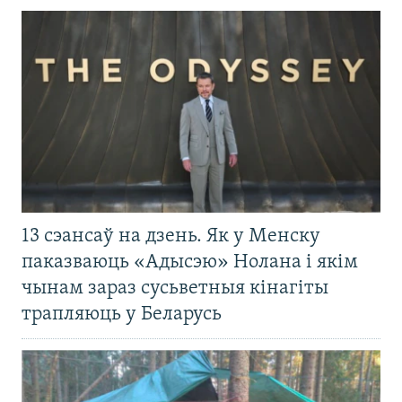
13 сэансаў на дзень. Як у Менску
паказваюць «Адысэю» Нолана і якім
чынам зараз сусьветныя кінагіты
трапляюць у Беларусь