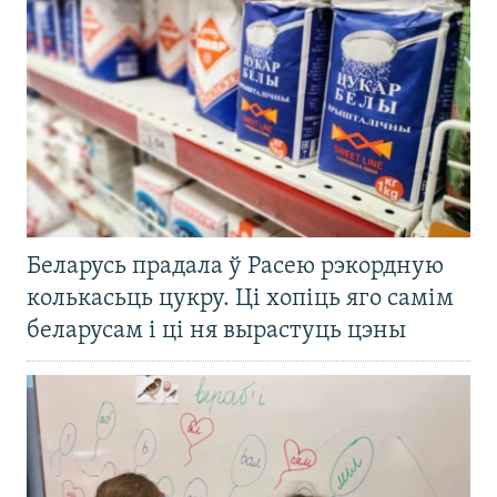
Беларусь прадала ў Расею рэкордную
колькасьць цукру. Ці хопіць яго самім
беларусам і ці ня вырастуць цэны