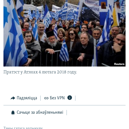
Пратэст у Атэнах 4 лютага 2018 году.
Падзяліцца
Без VPN
Сачыце за абнаўленьнямі
Тэмы гэтага артыкулу