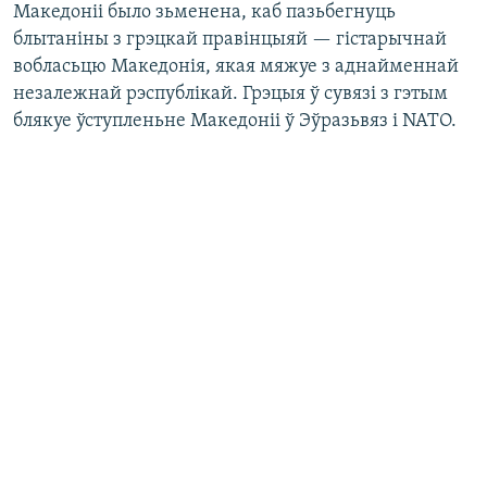
Македоніі было зьменена, каб пазьбегнуць
блытаніны з грэцкай правінцыяй — гістарычнай
вобласьцю Македонія, якая мяжуе з аднайменнай
незалежнай рэспублікай. Грэцыя ў сувязі з гэтым
блякуе ўступленьне Македоніі ў Эўразьвяз і NATO.