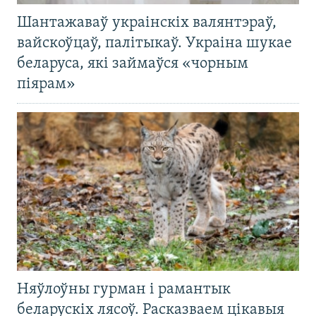
Шантажаваў украінскіх валянтэраў,
вайскоўцаў, палітыкаў. Украіна шукае
беларуса, які займаўся «чорным
піярам»
Няўлоўны гурман і рамантык
беларускіх лясоў. Расказваем цікавыя