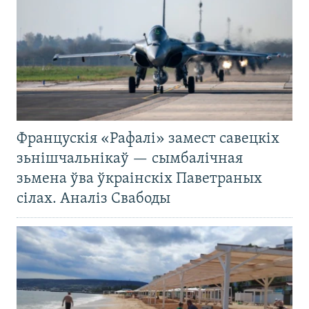
Францускія «Рафалі» замест савецкіх
зьнішчальнікаў — сымбалічная
зьмена ўва ўкраінскіх Паветраных
сілах. Аналіз Свабоды