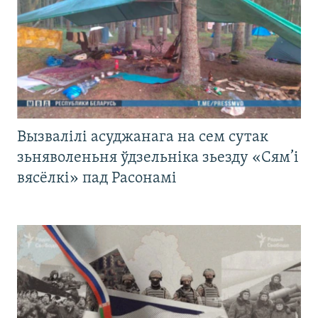
Вызвалілі асуджанага на сем сутак
зьняволеньня ўдзельніка зьезду «Сям’і
вясёлкі» пад Расонамі