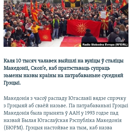
КУЛЬТУРА
МОВА
КАЛЯНДАР
НА ХВАЛЯХ СВАБОДЫ
Каля 10 тысяч чалавек выйшлі на вуліцы ў сталіцы
Македоніі, Скоп’е, каб пратэставаць супраць
зьмены назвы краіны на патрабаваньне суседняй
Грэцыі.
Македонія з часоў распаду Югаславіі вядзе спрэчку
з Грэцыяй аб сваёй назьве. Па патрабаваньні Грэцыі
Македонія была прынята ў ААН у 1993 годзе пад
назвай Былая Югаслаўская Рэспубліка Македонія
(БЮРМ). Грэцыя настойвае на тым, каб назва