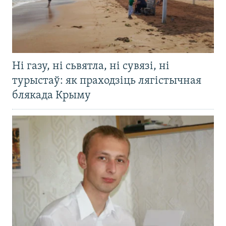
Ні газу, ні сьвятла, ні сувязі, ні
турыстаў: як праходзіць лягістычная
блякада Крыму