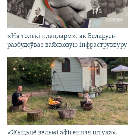
«Ня толькі пляцдарм»: як Беларусь
разбудоўвае вайсковую інфраструктуру
«Жыцьцё вельмі афігенная штука».