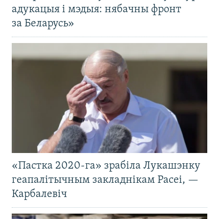
адукацыя і мэдыя: нябачны фронт
за Беларусь»
«Пастка 2020-га» зрабіла Лукашэнку
геапалітычным закладнікам Расеі, —
Карбалевіч