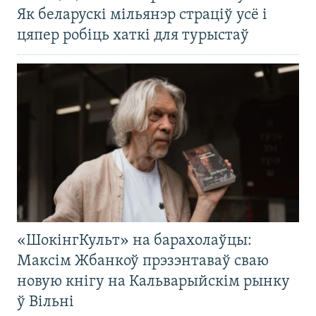
Як беларускі мільянэр страціў усё і
цяпер робіць хаткі для турыстаў
«ШокінгКульт» на барахолаўцы:
Максім Жбанкоў прэзэнтаваў сваю
новую кнігу на Кальварыйскім рынку
ў Вільні