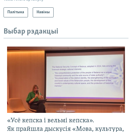
Палітыка
Навіны
Выбар рэдакцыі
«Усё кепска і вельмі кепска».
Як прайшла дыскусія «Мова, культура,