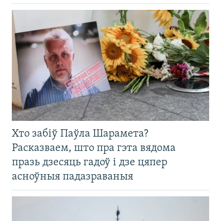
Хто забіў Паўла Шарамета?
Расказваем, што пра гэта вядома
празь дзесяць гадоў і дзе цяпер
асноўныя падазраваныя