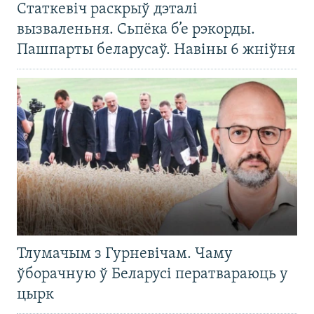
Статкевіч раскрыў дэталі
вызваленьня. Сьпёка б’е рэкорды.
Пашпарты беларусаў. Навіны 6 жніўня
Тлумачым з Гурневічам. Чаму
ўборачную ў Беларусі ператвараюць у
цырк