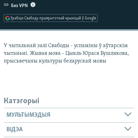
КУЛЬТУРА
МОВА
Без VPN
КАЛЯНДАР
НА ХВАЛЯХ СВАБОДЫ
Зрабіце Свабоду прыярытэтнай крыніцай ў Google
У чытальнай залі Свабоды - успаміны ў аўтарскім
чытаньні. Жывая мова - Цыкль Юрася Бушлякова,
прысьвечаны культуры беларускай мовы
Катэгорыі
МУЛЬТЫМЭДЫЯ
ВІДЭА