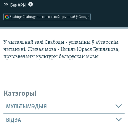
КУЛЬТУРА
МОВА
Без VPN
КАЛЯНДАР
НА ХВАЛЯХ СВАБОДЫ
Зрабіце Свабоду прыярытэтнай крыніцай ў Google
У чытальнай залі Свабоды - успаміны ў аўтарскім
чытаньні. Жывая мова - Цыкль Юрася Бушлякова,
прысьвечаны культуры беларускай мовы
Катэгорыі
МУЛЬТЫМЭДЫЯ
ВІДЭА