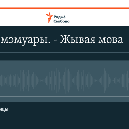
 мэмуары. - Жывая мова
No media source currently avail
енцы