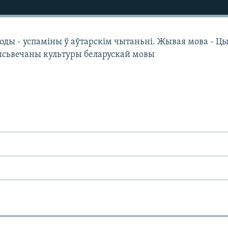
оды - успаміны ў аўтарскім чытаньні. Жывая мова - Ц
ысьвечаны культуры беларускай мовы