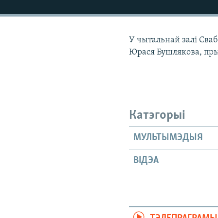
КАЛЯНДАР
НА ХВАЛЯХ СВАБОДЫ
У чытальнай залі Сваб
Юрася Бушлякова, пр
Катэгорыі
МУЛЬТЫМЭДЫЯ
ВІДЭА