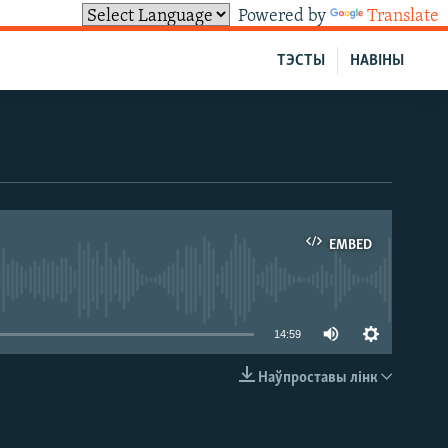
Powered by
Translate
ТЭСТЫ
НАВІНЫ
EMBED
able
14:59
Наўпроставы лінк
EMBED