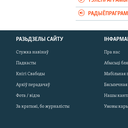
ТЭЛЕПРАГРАМЫ
РАДЫЁПРАГРА
РАЗЬДЗЕЛЫ САЙТУ
ІНФАРМ
Стужка навінаў
Пра нас
Падкасты
Абысьці бл
Кнігі Свабоды
Мабільная 
Архіў перадачаў
Бясьпечная
Фота / відэа
Нашы кант
САЧЫЦЕ ЗА АБНАЎЛЕНЬНЯМІ
За кратамі, бо журналісты
Умовы кар