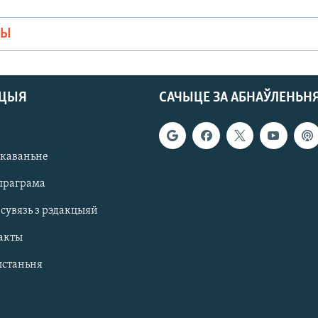
МЫ
АЦЫЯ
САЧЫЦЕ ЗА АБНАЎЛЕНЬН
якаваньне
праграма
 сувязь з рэдакцыяй
акты
ыстаньня