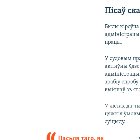
Пісаў ск
Былы кіроўца
адміністрацы
працы.
У судовым пра
актыўны ўдзел
адміністрацыю
зрабіў спробу
выйшаў зь яго
У лістах да ч
цяжкія ўмовы
суіцыду.
Пасьля таго, як