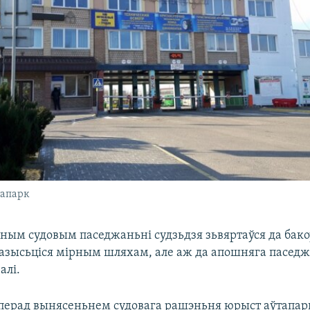
тапарк
ным судовым паседжаньні судзьдзя зьвяртаўся да бако
азысьціся мірным шляхам, але аж да апошняга пасед
алі.
 перад вынясеньнем судовага рашэньня юрыст аўтапарк