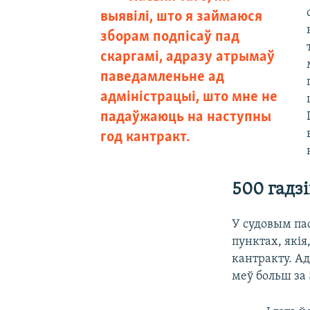
выявілі, што я займаюся
зборам подпісаў пад
скаргамі, адразу атрымаў
паведамленьне ад
адміністрацыі, што мне не
падаўжаюць на наступны
год кантракт.
500 гадзі
У судовым па
пунктах, якія
кантракту. Ад
меў больш за 