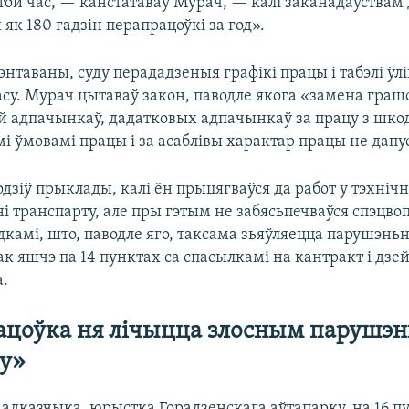
ў той час, — канстатаваў Мурач, — калі заканадаўствам
 як 180 гадзін перапрацоўкі за год».
нтаваны, суду перададзеныя графікі працы і табэлі ўл
асу. Мурач цытаваў закон, паводле якога «замена граш
 адпачынкаў, дадатковых адпачынкаў за працу з шко
і ўмовамі працы і за асаблівы характар працы не дапу
дзіў прыклады, калі ён прыцягваўся да работ у тэхні
і транспарту, але пры гэтым не забясьпечваўся спэцво
камі, што, паводле яго, таксама зьяўляецца парушэнь
так яшчэ па 14 пунктах са спасылкамі на кантракт і дзе
а.
цоўка ня лічыцца злосным парушэ
у»
 адказчыка, юрыстка Горадзенскага аўтапарку, на 16 п