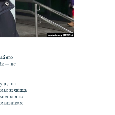
аб яго
нік — не
уцца на
а
мае зьявіцца
льненьня «з
ймальнікам