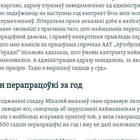
скаргамі, адразу атрымаў паведамленьне ад адміністр
не падаўжаюць на наступны год кантракт безь якіх-ко
тлумачэньняў. Літаральна празь некалькі дзён я напісаў
мяне звольнілі з прычыны таго, што наймальнік пару
працоўнай дамовы, і прывёў канкрэтныя прыклады па
што мне камісія па працоўных спрэчках ААТ „Аўтобусны
Горадні“ пісьмова адказала, што ўмовы кантракту най
выконваліся. А адміністрацыя адразу паведаміла, зь як
не працую. Тады я вырашыў падаць у суд».
н перапрацоўкі за год
седжаньні спадар Мікалай выказаў сваю прававую паз
, паводле яго, сьведчаць аб парушэньні наймальнікам 
зін з найбольш яскравых пунктаў той, у якім гаворыц
500 гадзін перапрацоўкі на год і яму не далі належнаг