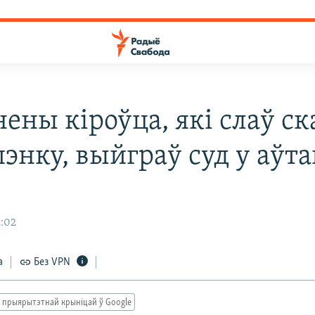
ены кіроўца, які слаў ск
энку, выйграў суд у аўт
2:02
а
Без VPN
 прыярытэтнай крыніцай ў Google