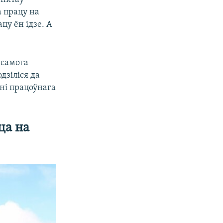
 працу на
цу ён ідзе. А
 самога
дзіліся да
ні працоўнага
ца на