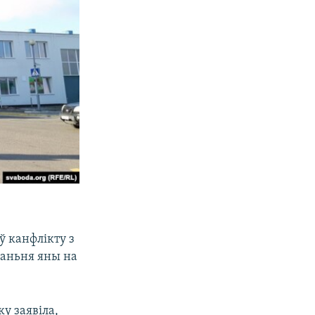
ў канфлікту з
жаньня яны на
у заявіла,