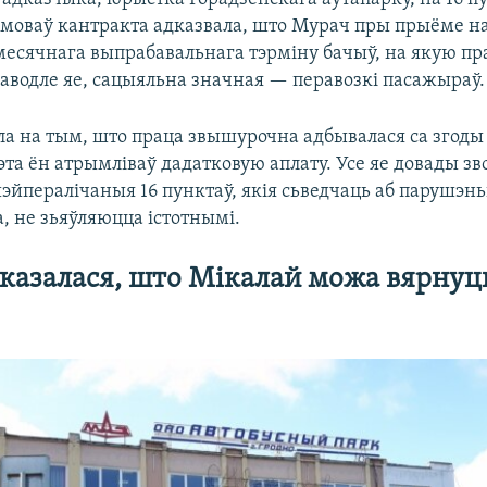
моваў кантракта адказвала, што Мурач пры прыёме на
есячнага выпрабавальнага тэрміну бачыў, на якую пра
паводле яе, сацыяльна значная — перавозкі пасажыраў.
ла на тым, што праца звышурочна адбывалася са згоды
гэта ён атрымліваў дадатковую аплату. Усе яе довады зво
эйпералічаныя 16 пунктаў, якія сьведчаць аб парушэнь
, не зьяўляюцца істотнымі.
казалася, што Мікалай можа вярнуц