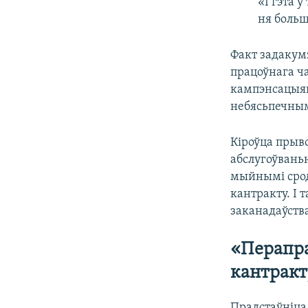
«І гэта 
ня больш
Факт задакумэ
працоўнага ч
кампэнсацыяй
небясьпечным
Кіроўца прыво
абслугоўваньн
мыйнымі срод
кантракту. І 
заканадаўств
«Перапра
кантракт
Прадстаўніца