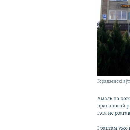
Горадзенскі аў
​Амаль на кож
прапановай р
гэта не рэагав
І раптам ужо