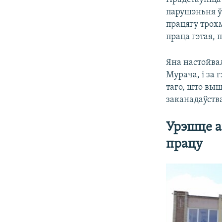
парушэньня ў
працягу трохм
праца гэтая, 
Яна настойва
Мурача, і за 
таго, што выш
заканадаўства
Урэшце а
працу