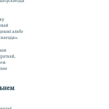
 дапускаецца
іку
овай
днымі альбо
скаецца».
чным
праткай,
нем
йнае
ньнем
унктаў