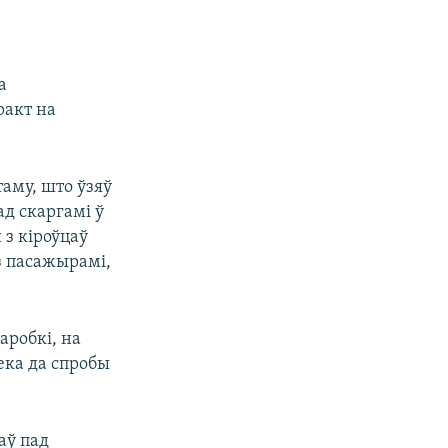
а
ракт на
аму, што ўзяў
ад скаргамі ў
 з кіроўцаў
з пасажырамі,
аробкі, на
ека да спробы
аў пад