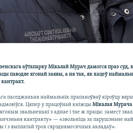
зенскага аўтапарку Мікалай Мурач дамогся праз суд, к
рацы паводле ягонай заявы, а ня так, як хацеў наймаль
кантракт.
ага паседжаньня наймальнік прапаноўваў кіроўцу вярн
 адмовіўся. Цяпер у працоўнай кніжцы
Мікалая Мурач
 ягоным звальненьні з аднае і тае ж працы: замест зва
нчэньня кантракту» — «звольніць за парушэньне на
ы і з выплатай трох сярэднямесячных акладаў».