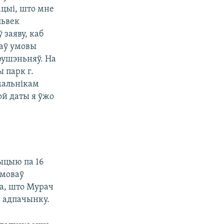
ацыі, што мне
львек
 заяву, каб
шаў умовы
рушэньняў. На
 парк г.
мальнікам
ой даты я ўжо
ыцыю па 16
умоваў
ца, што Мурач
а адпачынку.