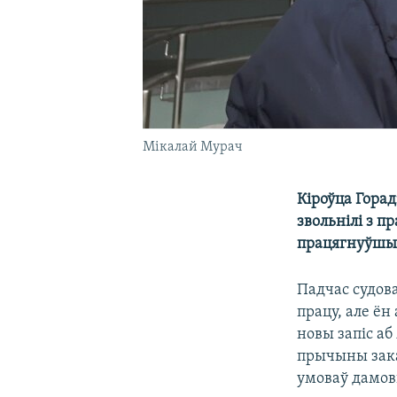
Мікалай Мурач
Кіроўца Горад
звольнілі з п
працягнуўшы 
Падчас судов
працу, але ён
новы запіс аб
прычыны зака
умоваў дамов