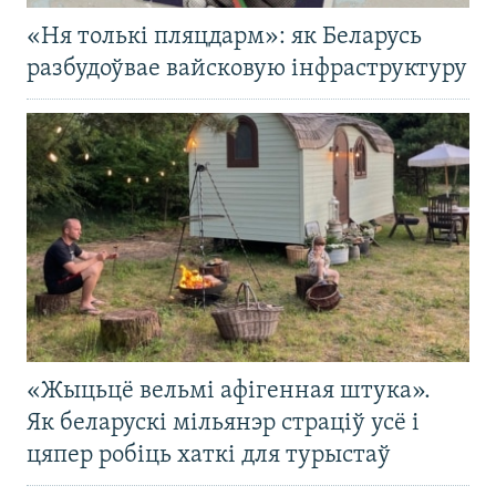
«Ня толькі пляцдарм»: як Беларусь
разбудоўвае вайсковую інфраструктуру
«Жыцьцё вельмі афігенная штука».
Як беларускі мільянэр страціў усё і
цяпер робіць хаткі для турыстаў