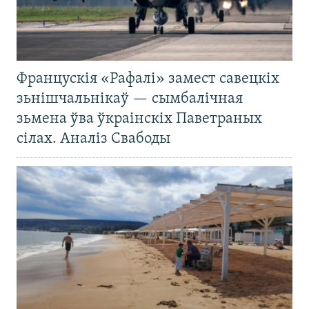
Францускія «Рафалі» замест савецкіх
зьнішчальнікаў — сымбалічная
зьмена ўва ўкраінскіх Паветраных
сілах. Аналіз Свабоды