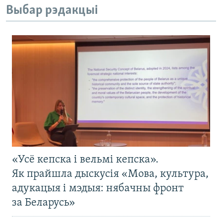
Выбар рэдакцыі
«Усё кепска і вельмі кепска».
Як прайшла дыскусія «Мова, культура,
адукацыя і мэдыя: нябачны фронт
за Беларусь»