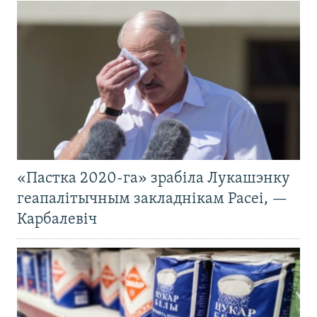
«Пастка 2020-га» зрабіла Лукашэнку
геапалітычным закладнікам Расеі, —
Карбалевіч