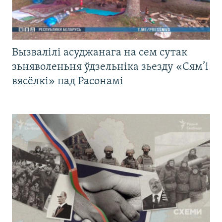
Вызвалілі асуджанага на сем сутак
зьняволеньня ўдзельніка зьезду «Сям’і
вясёлкі» пад Расонамі