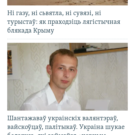
Ні газу, ні сьвятла, ні сувязі, ні
турыстаў: як праходзіць лягістычная
блякада Крыму
Шантажаваў украінскіх валянтэраў,
вайскоўцаў, палітыкаў. Украіна шукае