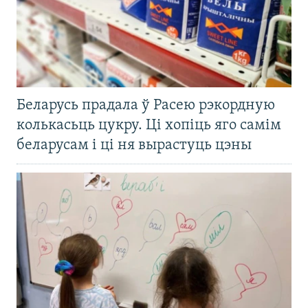
Беларусь прадала ў Расею рэкордную
колькасьць цукру. Ці хопіць яго самім
беларусам і ці ня вырастуць цэны