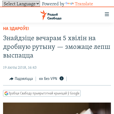
Powered by
Translate
Лінкі
ўнівэрсальнага
доступу
НА ЗДАРОЎЕ!
НАВІНЫ
Перайсьці
Знайдзіце вечарам 5 хвілін на
да
ТОЛЬКІ НА СВАБОДЗЕ
УСЕ НАВІНЫ
дробную рутыну — зможаце лепш
галоўнага
СУВЯЗЬ
ВІДЭА І ФОТА
ТЭСТЫ
зьместу
выспацца
Перайсьці
ПАДПІСАЦЦА
ЛЮДЗІ
БЛОГІ
АБЫСЬЦІ БЛЯКАВАНЬНЕ
да
19 люты 2018, 16:43
ПАЛІТЫКА
ГІСТОРЫЯ НА СВАБОДЗЕ
ПАДЗЯЛІЦЦА ІНФАРМАЦЫЯЙ
RSS
галоўнай
САЧЫЦЕ ЗА АБНАЎЛЕНЬНЯМІ
Падзяліцца
Без VPN
навігацыі
ЭКАНОМІКА
ПАДКАСТЫ
ПАДКАСТЫ
Перайсьці
ВАЙНА
КНІГІ
FACEBOOK
да
Зрабіце Свабоду прыярытэтнай крыніцай ў Google
БЕЛАРУСЫ НА ВАЙНЕ
АЎДЫЁКНІГІ
TWITTER
пошуку
ПАЛІТВЯЗЬНІ
PREMIUM
Усе сайты РС/РСЭ