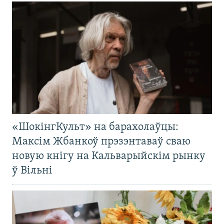
«ШокінгКульт» на барахолаўцы:
Максім Жбанкоў прэзэнтаваў сваю
новую кнігу на Кальварыйскім рынку
ў Вільні