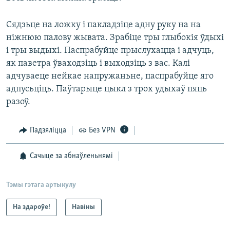
Сядзьце на ложку і пакладзіце адну руку на на
ніжнюю палову жывата. Зрабіце тры глыбокія ўдыхі
і тры выдыхі. Паспрабуйце прыслухацца і адчуць,
як паветра ўваходзіць і выходзіць з вас. Калі
адчуваеце нейкае напружаньне, паспрабуйце яго
адпусьціць. Паўтарыце цыкл з трох удыхаў пяць
разоў.
Падзяліцца
Без VPN
Сачыце за абнаўленьнямі
Тэмы гэтага артыкулу
На здароўе!
Навіны