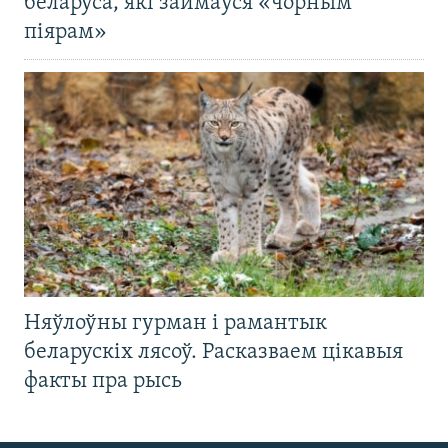
беларуса, які займаўся «чорным
піярам»
Няўлоўны гурман і рамантык
беларускіх лясоў. Расказваем цікавыя
факты пра рысь