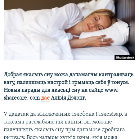
КУЛЬТУРА
МОВА
КАЛЯНДАР
НА ХВАЛЯХ СВАБОДЫ
Добрая якасьць сну можа дапамагчы кантраляваць
вагу, палепшыць настрой і трымаць сябе ў тонусе.
Новыя парады для якасьці сну на сайце www.
sharecare. com
дае
Алівія Дэлонг.
У дадатак да выключаных тэлефона і тэлевізар, а
таксама расслабляючай ванны, вы можаце
палепшыць якасьць сну пры дапамозе дробнага
рытуалу. Вось чатыры хуткіх рэчы, якія можа