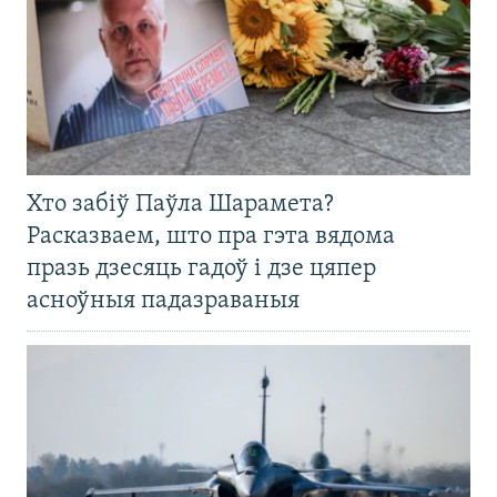
Хто забіў Паўла Шарамета?
Расказваем, што пра гэта вядома
празь дзесяць гадоў і дзе цяпер
асноўныя падазраваныя