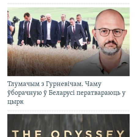
Тлумачым з Гурневічам. Чаму
ўборачную ў Беларусі ператвараюць у
цырк