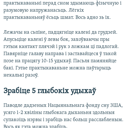
практыкаваньні перад сном здымаюць фізычную і
разумовую напружанасьць. Лёгкіх
практыкаваньняў ёсьць шмат. Вось адно зь іх.
Лежачы на сьпіне, падцягніце калені да грудзей.
Апусьціце калені ў левы бок, захоўваючы пры
гэтым кантакт плячэй і рук з ложкам ці падлогай.
Павярніце галаву направа і заставайцеся ў такой
позе на працягу 10-15 удыхаў. Пасьля памяняйце
бакі. Гэтае практыкаваньне можна паўтарыць
некалькі разоў.
Зрабіце 5 глыбокіх удыхаў
Паводле дадзеных Нацыянальнага фонду сну ЗША,
усяго 1-2 хвіліны глыбокага дыханьня здольныя
супакоіць нэрвы і зрабіць нас больш расслабленым.
Вось як гэта можна зрабіць.