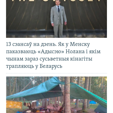
13 сэансаў на дзень. Як у Менску
паказваюць «Адысэю» Нолана і якім
чынам зараз сусьветныя кінагіты
трапляюць у Беларусь