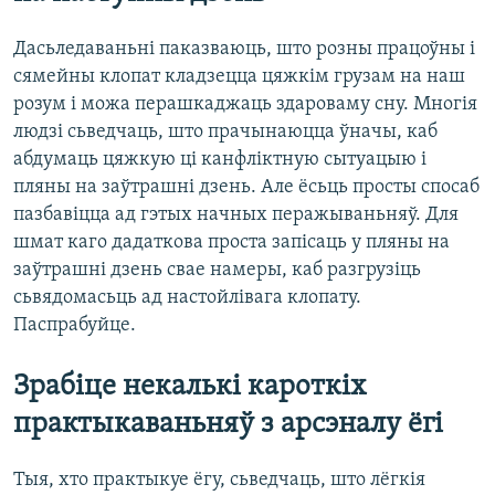
Дасьледаваньні паказваюць, што розны працоўны і
сямейны клопат кладзецца цяжкім грузам на наш
розум і можа перашкаджаць здароваму сну. Многія
людзі сьведчаць, што прачынаюцца ўначы, каб
абдумаць цяжкую ці канфліктную сытуацыю і
пляны на заўтрашні дзень. Але ёсьць просты спосаб
пазбавіцца ад гэтых начных перажываньняў. Для
шмат каго дадаткова проста запісаць у пляны на
заўтрашні дзень свае намеры, каб разгрузіць
сьвядомасьць ад настойлівага клопату.
Паспрабуйце.
Зрабіце некалькі кароткіх
практыкаваньняў з арсэналу ёгі
Тыя, хто практыкуе ёгу, сьведчаць, што лёгкія