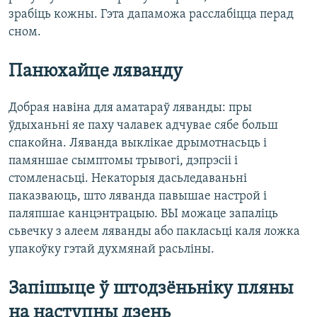
зрабіць кожны. Гэта дапаможа расслабіцца перад
сном.
Панюхайце ляванду
Добрая навіна для аматараў ляванды: пры
ўдыханьні яе паху чалавек адчувае сябе больш
спакойна. Ляванда выклікае дрымотнасьць і
памяншае сымптомы трывогі, дэпрэсіі і
стомленасьці. Некаторыя дасьледаваньні
паказваюць, што ляванда павышае настрой і
паляпшае канцэнтрацыю. ВЫ можаце запаліць
сьвечку з алеем ляванды або пакласьці каля ложка
упакоўку гэтай духмянай расьліны.
Запішыце ў штодзёньніку пляны
на наступны дзень