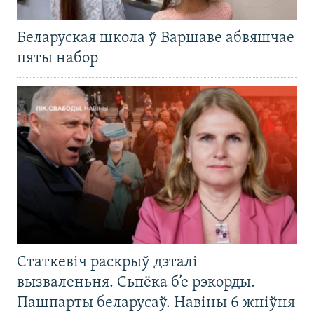
Беларуская школа ў Варшаве абвяшчае
пяты набор
Статкевіч раскрыў дэталі
вызваленьня. Сьпёка б’е рэкорды.
Пашпарты беларусаў. Навіны 6 жніўня