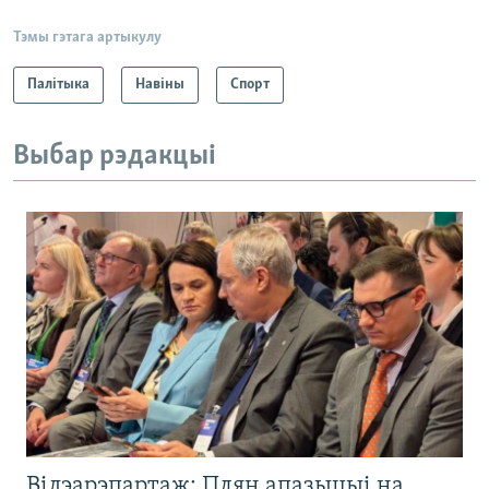
Тэмы гэтага артыкулу
Палітыка
Навіны
Спорт
Выбар рэдакцыі
Відэарэпартаж: Плян апазыцыі на