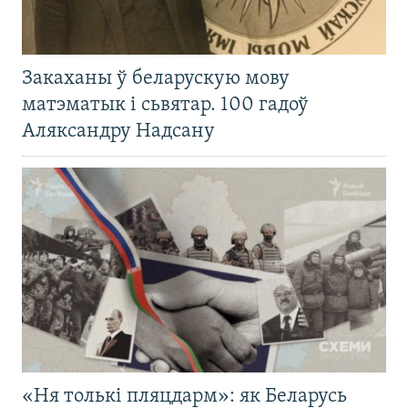
Закаханы ў беларускую мову
матэматык і сьвятар. 100 гадоў
Аляксандру Надсану
«Ня толькі пляцдарм»: як Беларусь