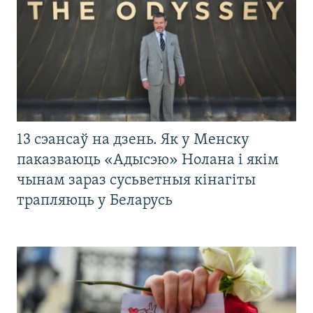
13 сэансаў на дзень. Як у Менску
паказваюць «Адысэю» Нолана і якім
чынам зараз сусьветныя кінагіты
трапляюць у Беларусь