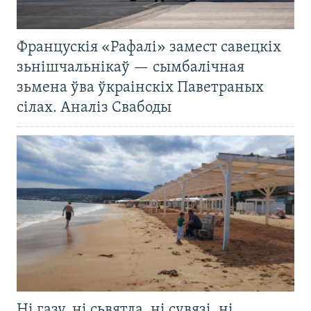
Францускія «Рафалі» замест савецкіх
зьнішчальнікаў — сымбалічная
зьмена ўва ўкраінскіх Паветраных
сілах. Аналіз Свабоды
Ні газу, ні сьвятла, ні сувязі, ні