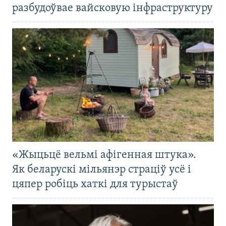
разбудоўвае вайсковую інфраструктуру
«Жыцьцё вельмі афігенная штука».
Як беларускі мільянэр страціў усё і
цяпер робіць хаткі для турыстаў