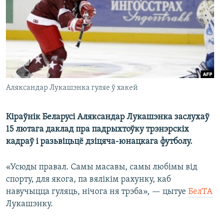
КУЛЬТУРА
МОВА
КАЛЯНДАР
НА ХВАЛЯХ СВАБОДЫ
Аляксандар Лукашэнка гуляе ў хакей
Кіраўнік Беларусі Аляксандар Лукашэнка заслухаў
15 лютага даклад пра падрыхтоўку трэнэрскіх
кадраў і разьвіцьцё дзіцяча-юнацкага футболу.
«Усюды правал. Самы масавы, самы любімы від
спорту, для якога, па вялікім рахунку, каб
навучыцца гуляць, нічога ня трэба», — цытуе
БелТА
Лукашэнку.