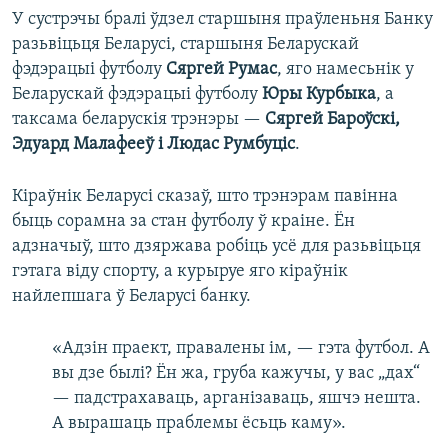
У сустрэчы бралі ўдзел старшыня праўленьня Банку
разьвіцьця Беларусі, старшыня Беларускай
фэдэрацыі футболу
Сяргей Румас
, яго намесьнік у
Беларускай фэдэрацыі футболу
Юры Курбыка
, а
таксама беларускія трэнэры —
Cяргей Бароўскі,
Эдуард Малафееў і Людас Румбуціс
.
Кіраўнік Беларусі сказаў, што трэнэрам павінна
быць сорамна за стан футболу ў краіне. Ён
адзначыў, што дзяржава робіць усё для разьвіцьця
гэтага віду спорту, а курыруе яго кіраўнік
найлепшага ў Беларусі банку.
«Адзін праект, правалены ім, — гэта футбол. А
вы дзе былі? Ён жа, груба кажучы, у вас „дах“
— падстрахаваць, арганізаваць, яшчэ нешта.
А вырашаць праблемы ёсьць каму».