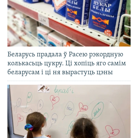
Беларусь прадала ў Расею рэкордную
колькасьць цукру. Ці хопіць яго самім
беларусам і ці ня вырастуць цэны