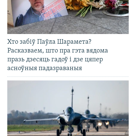
Хто забіў Паўла Шарамета?
Расказваем, што пра гэта вядома
празь дзесяць гадоў і дзе цяпер
асноўныя падазраваныя