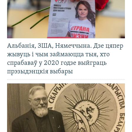
Альбанія, ЗША, Нямеччына. Дзе цяпер
жывуць і чым займаюцца тыя, хто
спрабаваў у 2020 годзе выйграць
прэзыдэнцкія выбары