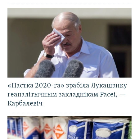
«Пастка 2020-га» зрабіла Лукашэнку
геапалітычным закладнікам Расеі, —
Карбалевіч