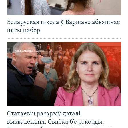
Беларуская школа ў Варшаве абвяшчае
пяты набор
Статкевіч раскрыў дэталі
вызваленьня. Сьпёка б’е рэкорды.