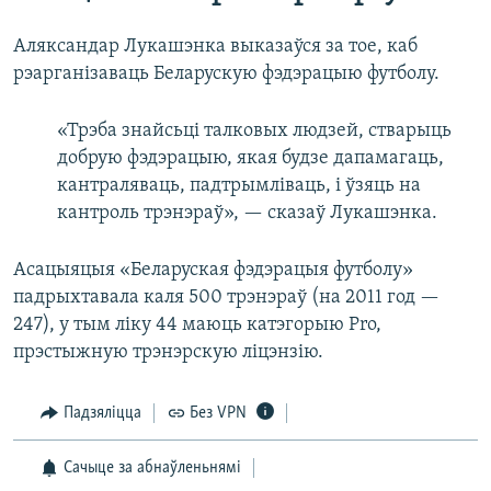
Аляксандар Лукашэнка выказаўся за тое, каб
рэарганізаваць Беларускую фэдэрацыю футболу.
«Трэба знайсьці талковых людзей, стварыць
добрую фэдэрацыю, якая будзе дапамагаць,
кантраляваць, падтрымліваць, і ўзяць на
кантроль трэнэраў», — сказаў Лукашэнка.
Асацыяцыя «Беларуская фэдэрацыя футболу»
падрыхтавала каля 500 трэнэраў (на 2011 год —
247), у тым ліку 44 маюць катэгорыю Pro,
прэстыжную трэнэрскую ліцэнзію.
Падзяліцца
Без VPN
Сачыце за абнаўленьнямі