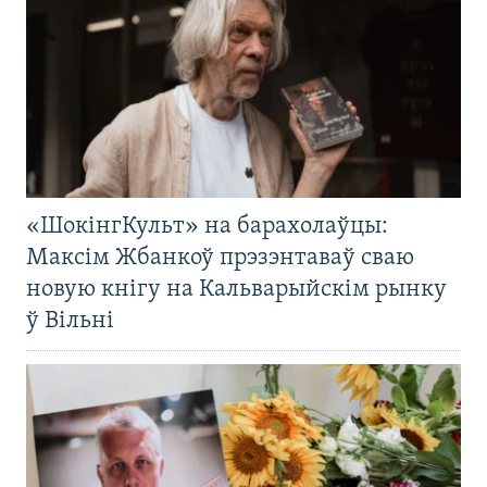
«ШокінгКульт» на барахолаўцы:
Максім Жбанкоў прэзэнтаваў сваю
новую кнігу на Кальварыйскім рынку
ў Вільні