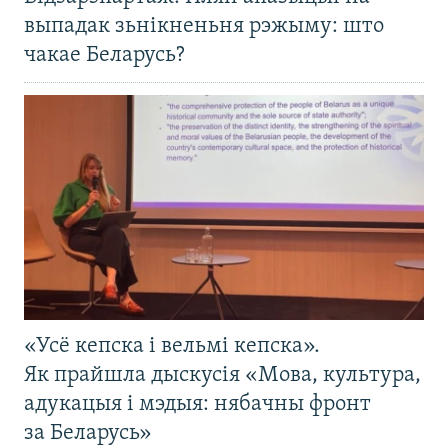
выпадак зьнікненьня рэжыму: што
чакае Беларусь?
«Усё кепска і вельмі кепска».
Як прайшла дыскусія «Мова, культура,
адукацыя і мэдыя: нябачны фронт
за Беларусь»