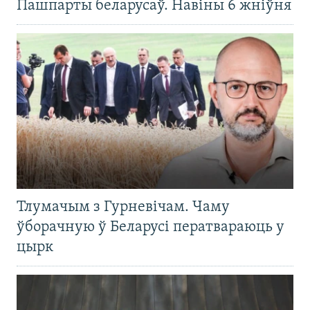
Пашпарты беларусаў. Навіны 6 жніўня
Тлумачым з Гурневічам. Чаму
ўборачную ў Беларусі ператвараюць у
цырк