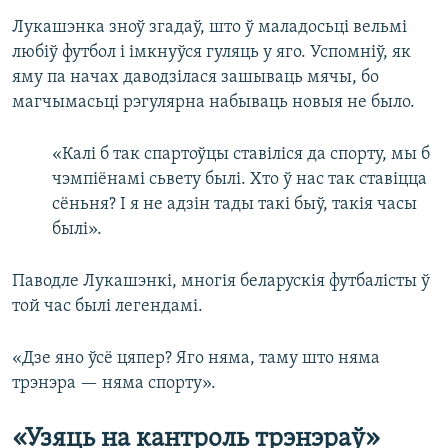
Лукашэнка зноў згадаў, што ў маладосьці вельмі
любіў футбол і імкнуўся гуляць у яго. Успомніў, як
яму па начах даводзілася зашываць мячы, бо
магчымасьці рэгулярна набываць новыя не было.
«Калі б так спартоўцы ставіліся да спорту, мы б
чэмпіёнамі сьвету былі. Хто ў нас так ставіцца
сёньня? І я не адзін тады такі быў, такія часы
былі».
Паводле Лукашэнкі, многія беларускія футбалісты ў
той час былі легендамі.
«Дзе яно ўсё цяпер? Яго няма, таму што няма
трэнэра — няма спорту».
«Узяць на кантроль трэнэраў»