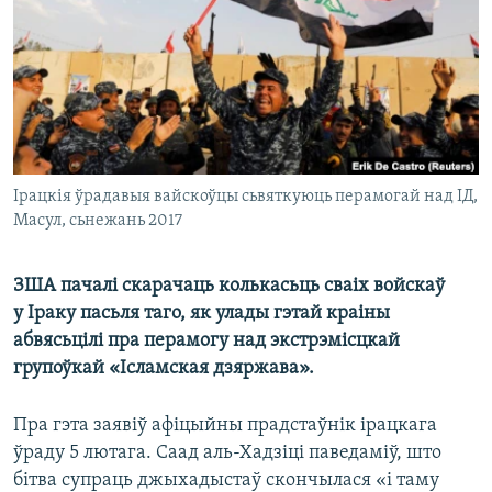
КУЛЬТУРА
МОВА
КАЛЯНДАР
НА ХВАЛЯХ СВАБОДЫ
Ірацкія ўрадавыя вайскоўцы сьвяткуюць перамогай над ІД,
Масул, сьнежань 2017
ЗША пачалі скарачаць колькасьць сваіх войскаў
у Іраку пасьля таго, як улады гэтай краіны
абвясьцілі пра перамогу над экстрэмісцкай
групоўкай «Ісламская дзяржава».
Пра гэта заявіў афіцыйны прадстаўнік ірацкага
ўраду 5 лютага. Саад аль-Хадзіці паведаміў, што
бітва супраць джыхадыстаў скончылася «і таму