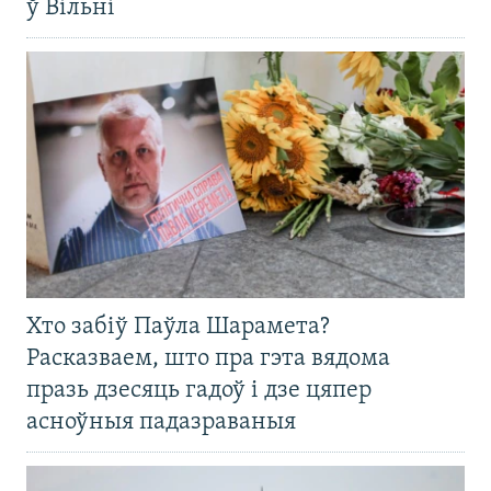
ў Вільні
Хто забіў Паўла Шарамета?
Расказваем, што пра гэта вядома
празь дзесяць гадоў і дзе цяпер
асноўныя падазраваныя