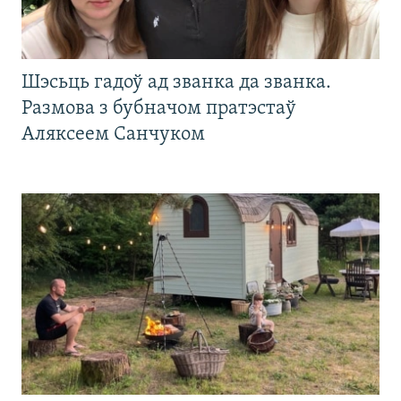
Шэсьць гадоў ад званка да званка.
Размова з бубначом пратэстаў
Аляксеем Санчуком