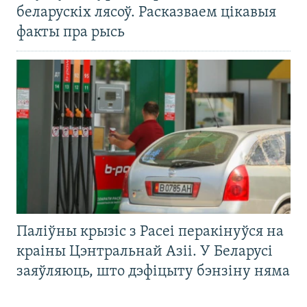
беларускіх лясоў. Расказваем цікавыя
факты пра рысь
Паліўны крызіс з Расеі перакінуўся на
краіны Цэнтральнай Азіі. У Беларусі
заяўляюць, што дэфіцыту бэнзіну няма