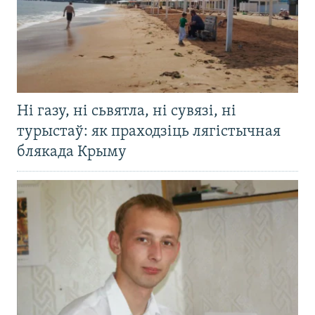
Ні газу, ні сьвятла, ні сувязі, ні
турыстаў: як праходзіць лягістычная
блякада Крыму