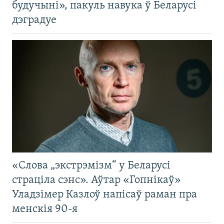
будучыні», пакуль навука ў Беларусі
дэградуе
«Слова „экстрэмізм“ у Беларусі
страціла сэнс». Аўтар «Гопнікаў»
Уладзімер Казлоў напісаў раман пра
менскія 90-я