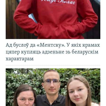
Ад буслоў да «Ментску». У якіх крамах
цяпер купляць адзеньне зь беларускім
характарам