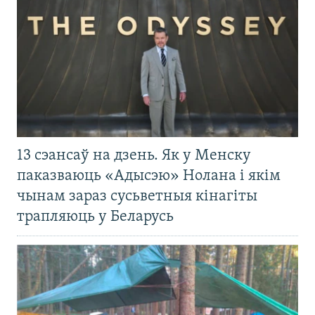
13 сэансаў на дзень. Як у Менску
паказваюць «Адысэю» Нолана і якім
чынам зараз сусьветныя кінагіты
трапляюць у Беларусь