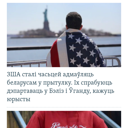
ЗША сталі часьцей адмаўляць
беларусам у прытулку. Іх спрабуюць
дэпартаваць у Бэліз і Ўганду, кажуць
юрысты