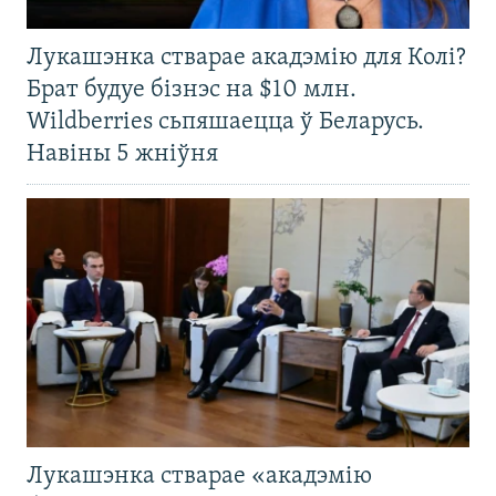
Лукашэнка стварае акадэмію для Колі?
Брат будуе бізнэс на $10 млн.
Wildberries сьпяшаецца ў Беларусь.
Навіны 5 жніўня
Лукашэнка стварае «акадэмію