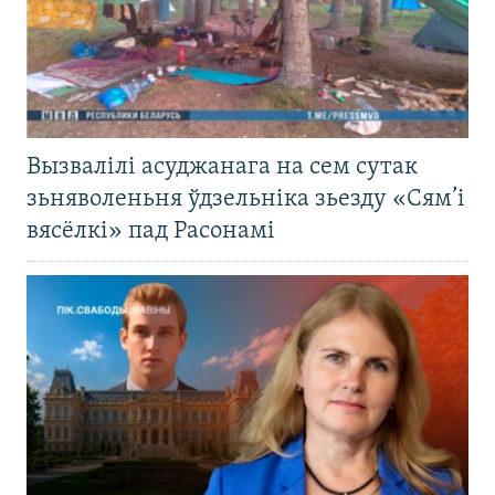
Вызвалілі асуджанага на сем сутак
зьняволеньня ўдзельніка зьезду «Сям’і
вясёлкі» пад Расонамі