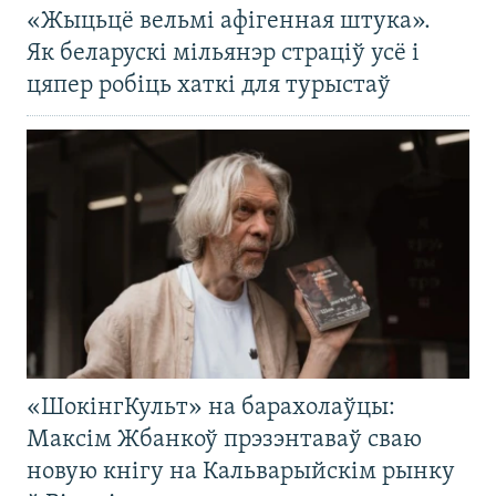
«Жыцьцё вельмі афігенная штука».
Як беларускі мільянэр страціў усё і
цяпер робіць хаткі для турыстаў
«ШокінгКульт» на барахолаўцы:
Максім Жбанкоў прэзэнтаваў сваю
новую кнігу на Кальварыйскім рынку