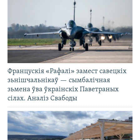
Францускія «Рафалі» замест савецкіх
зьнішчальнікаў — сымбалічная
зьмена ўва ўкраінскіх Паветраных
сілах. Аналіз Свабоды