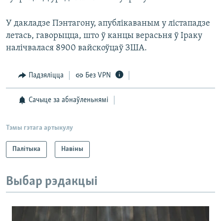
У дакладзе Пэнтагону, апублікаваным у лістападзе
летась, гаворыцца, што ў канцы верасьня ў Іраку
налічвалася 8900 вайскоўцаў ЗША.
Падзяліцца
Без VPN
Сачыце за абнаўленьнямі
Тэмы гэтага артыкулу
Палітыка
Навіны
Выбар рэдакцыі