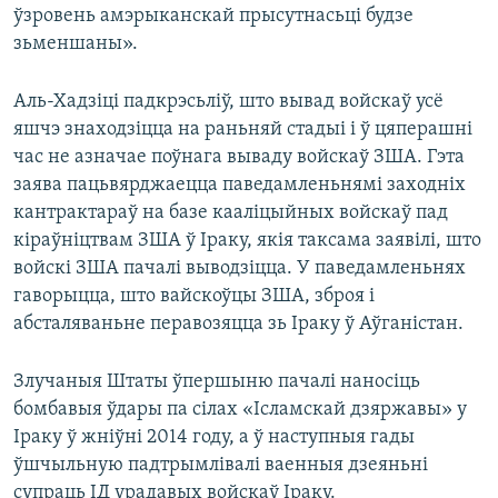
ўзровень амэрыканскай прысутнасьці будзе
зьменшаны».
Аль-Хадзіці падкрэсьліў, што вывад войскаў усё
яшчэ знаходзіцца на раньняй стадыі і ў цяперашні
час не азначае поўнага вываду войскаў ЗША. Гэта
заява пацьвярджаецца паведамленьнямі заходніх
кантрактараў на базе кааліцыйных войскаў пад
кіраўніцтвам ЗША ў Іраку, якія таксама заявілі, што
войскі ЗША пачалі выводзіцца. У паведамленьнях
гаворыцца, што вайскоўцы ЗША, зброя і
абсталяваньне перавозяцца зь Іраку ў Аўганістан.
Злучаныя Штаты ўпершыню пачалі наносіць
бомбавыя ўдары па сілах «Ісламскай дзяржавы» у
Іраку ў жніўні 2014 году, а ў наступныя гады
ўшчыльную падтрымлівалі ваенныя дзеяньні
супраць ІД урадавых войскаў Іраку.