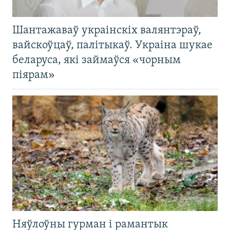
Шантажаваў украінскіх валянтэраў,
вайскоўцаў, палітыкаў. Украіна шукае
беларуса, які займаўся «чорным
піярам»
Няўлоўны гурман і рамантык