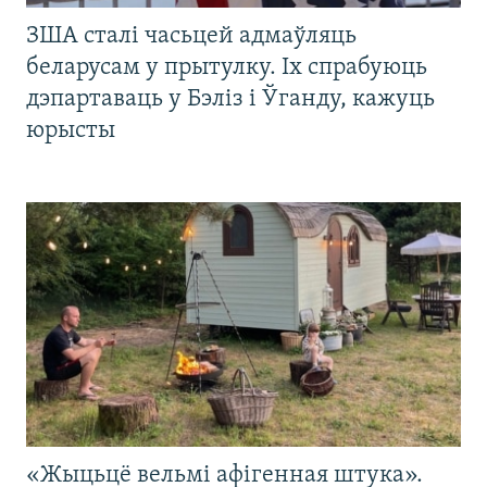
ЗША сталі часьцей адмаўляць
беларусам у прытулку. Іх спрабуюць
дэпартаваць у Бэліз і Ўганду, кажуць
юрысты
«Жыцьцё вельмі афігенная штука».