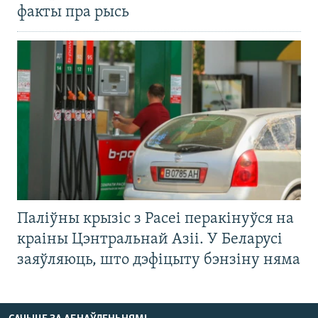
факты пра рысь
Паліўны крызіс з Расеі перакінуўся на
краіны Цэнтральнай Азіі. У Беларусі
заяўляюць, што дэфіцыту бэнзіну няма