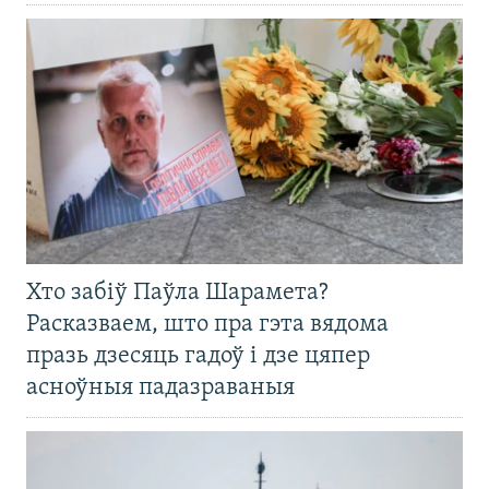
Хто забіў Паўла Шарамета?
Расказваем, што пра гэта вядома
празь дзесяць гадоў і дзе цяпер
асноўныя падазраваныя