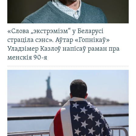
«Слова „экстрэмізм“ у Беларусі
страціла сэнс». Аўтар «Гопнікаў»
Уладзімер Казлоў напісаў раман пра
менскія 90-я