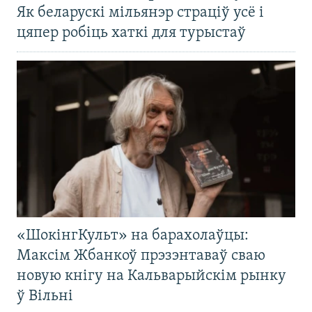
Як беларускі мільянэр страціў усё і
цяпер робіць хаткі для турыстаў
«ШокінгКульт» на барахолаўцы:
Максім Жбанкоў прэзэнтаваў сваю
новую кнігу на Кальварыйскім рынку
ў Вільні