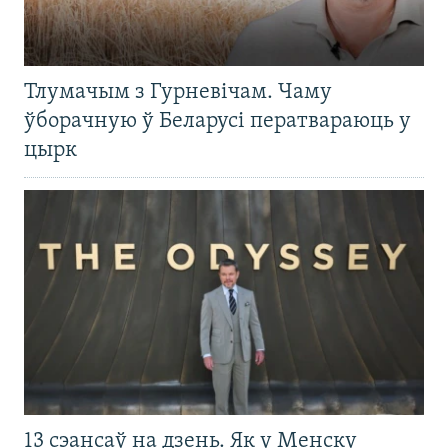
Тлумачым з Гурневічам. Чаму
ўборачную ў Беларусі ператвараюць у
цырк
13 сэансаў на дзень. Як у Менску