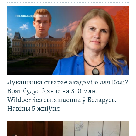
Лукашэнка стварае акадэмію для Колі?
Брат будуе бізнэс на $10 млн.
Wildberries сьпяшаецца ў Беларусь.
Навіны 5 жніўня