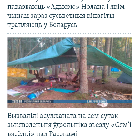
паказваюць «Адысэю» Нолана і якім
чынам зараз сусьветныя кінагіты
трапляюць у Беларусь
Вызвалілі асуджанага на сем сутак
зьняволеньня ўдзельніка зьезду «Сям’і
вясёлкі» пад Расонамі