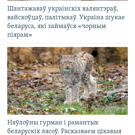
Шантажаваў украінскіх валянтэраў,
вайскоўцаў, палітыкаў. Украіна шукае
беларуса, які займаўся «чорным
піярам»
Няўлоўны гурман і рамантык
беларускіх лясоў. Расказваем цікавыя