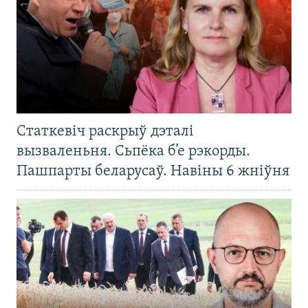
Статкевіч раскрыў дэталі
вызваленьня. Сьпёка б’е рэкорды.
Пашпарты беларусаў. Навіны 6 жніўня