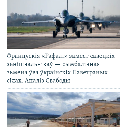
Францускія «Рафалі» замест савецкіх
зьнішчальнікаў — сымбалічная
зьмена ўва ўкраінскіх Паветраных
сілах. Аналіз Свабоды