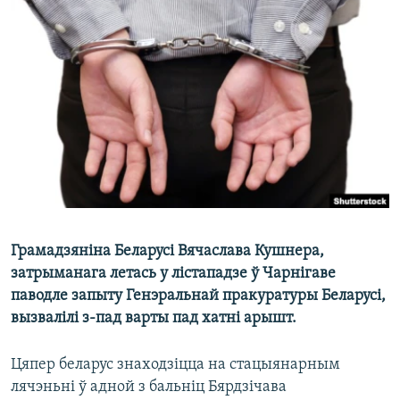
КУЛЬТУРА
МОВА
КАЛЯНДАР
НА ХВАЛЯХ СВАБОДЫ
Грамадзяніна Беларусі Вячаслава Кушнера,
затрыманага летась у лістападзе ў Чарнігаве
паводле запыту Генэральнай пракуратуры Беларусі,
вызвалілі з-пад варты пад хатні арышт.
Цяпер беларус знаходзіцца на стацыянарным
лячэньні ў адной з бальніц Бярдзічава