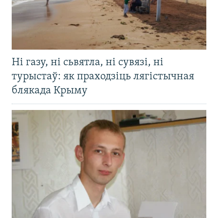
Ні газу, ні сьвятла, ні сувязі, ні
турыстаў: як праходзіць лягістычная
блякада Крыму