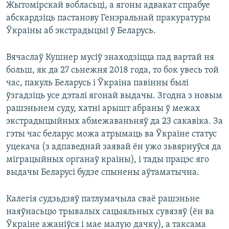
Жытомірскай вобласьці, а ягоны адвакат спрабуе
абскардзіць пастанову Генэральнай пракуратуры
Ўкраіны аб экстрадыцыі ў Беларусь.
Вячаслаў Кушнер мусіў знаходзіцца пад вартай ня
больш, як да 27 сьнежня 2018 года, то бок увесь той
час, пакуль Беларусь і Ўкраіна павінны былі
ўзгадзіць усе дэталі ягонай выдачы. Згодна з новым
рашэньнем суду, хатні арышт абраны ў межах
экстрадыцыйных абмежаваньняў да 23 сакавіка. За
гэты час беларус можа атрымаць ва Ўкраіне статус
уцекача (з адпаведнай заявай ён ужо зьвярнуўся да
міграцыйных органаў краіны), і тады працэс яго
выдачы Беларусі будзе спынены аўтаматычна.
Калегія судзьдзяў патлумачыла сваё рашэньне
наяўнасьцю трывалых сацыяльных сувязяў (ён ва
Ўкраіне ажаніўся і мае малую дачку), а таксама