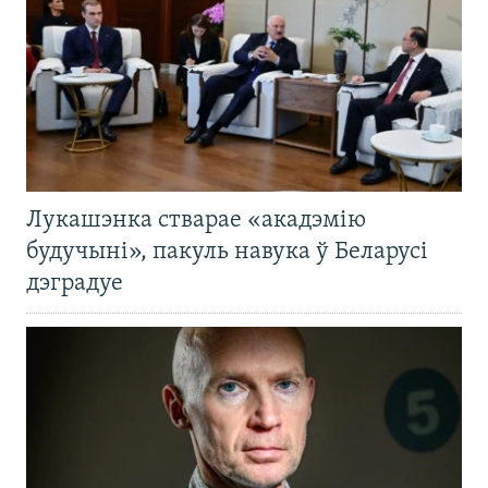
Лукашэнка стварае «акадэмію
будучыні», пакуль навука ў Беларусі
дэградуе