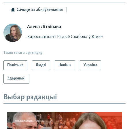
Сачыце за абнаўленьнямі
Алена Літвінава
Карэспандэнт Радыё Свабода ў Кіеве
Тэмы гэтага артыкулу
Палітыка
Людзі
Навіны
Украіна
Здарэньні
Выбар рэдакцыі