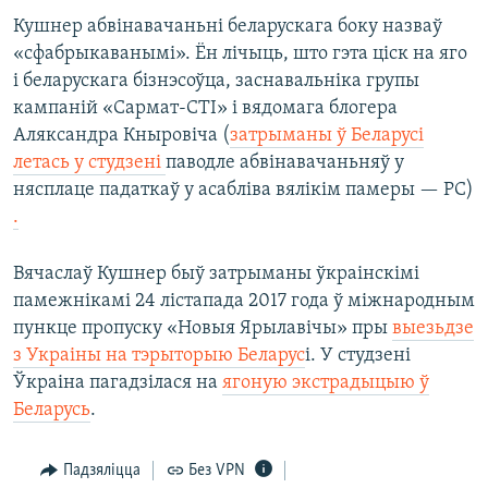
Кушнер абвінавачаньні беларускага боку назваў
«сфабрыкаванымі». Ён лічыць, што гэта ціск на яго
і беларускага бізнэсоўца, заснавальніка групы
кампаній «Сармат-СТІ» і вядомага блогера
Аляксандра Кныровіча (
затрыманы ў Беларусі
летась у студзені
паводле абвінавачаньняў у
нясплаце падаткаў у асабліва вялікім памеры — РС)​
.
Вячаслаў Кушнер быў затрыманы ўкраінскімі
памежнікамі 24 лістапада 2017 года ў міжнародным
пункце пропуску «Новыя Ярылавічы» пры
выезьдзе
з Украіны на тэрыторыю Беларус
і. У студзені
Ўкраіна пагадзілася на
ягоную экстрадыцыю ў
Беларусь
.
Падзяліцца
Без VPN