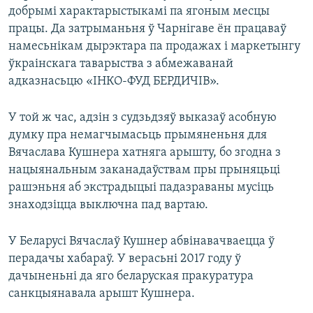
добрымі характарыстыкамі па ягоным месцы
працы. Да затрыманьня ў Чарнігаве ён працаваў
намесьнікам дырэктара па продажах і маркетынгу
ўкраінскага таварыства з абмежаванай
адказнасьцю «ІНКО-ФУД БЕРДИЧІВ».
У той ж час, адзін з судзьдзяў выказаў асобную
думку пра немагчымасьць прымяненьня для
Вячаслава Кушнера хатняга арышту, бо згодна з
нацыянальным заканадаўствам пры прыняцьці
рашэньня аб экстрадыцыі падазраваны мусіць
знаходзіцца выключна пад вартаю.
У Беларусі Вячаслаў Кушнер абвінавачваецца ў
перадачы хабараў. У верасьні 2017 году ў
дачыненьні да яго беларуская пракуратура
санкцыянавала арышт Кушнера.