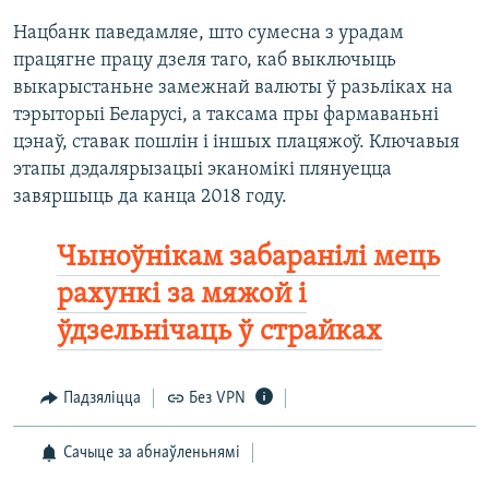
Нацбанк паведамляе, што сумесна з урадам
працягне працу дзеля таго, каб выключыць
выкарыстаньне замежнай валюты ў разьліках на
тэрыторыі Беларусі, а таксама пры фармаваньні
цэнаў, ставак пошлін і іншых плацяжоў. Ключавыя
этапы дэдалярызацыі эканомікі плянуецца
завяршыць да канца 2018 году.
Чыноўнікам забаранілі мець
рахункі за мяжой і
ўдзельнічаць ў страйках
Падзяліцца
Без VPN
Сачыце за абнаўленьнямі