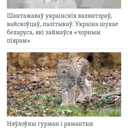
Шантажаваў украінскіх валянтэраў,
вайскоўцаў, палітыкаў. Украіна шукае
беларуса, які займаўся «чорным
піярам»
Няўлоўны гурман і рамантык