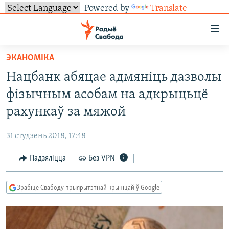
Powered by
Translate
Лінкі
ўнівэрсальнага
доступу
ЭКАНОМІКА
НАВІНЫ
Перайсьці
Нацбанк абяцае адмяніць дазволы
да
ТОЛЬКІ НА СВАБОДЗЕ
УСЕ НАВІНЫ
фізычным асобам на адкрыцьцё
галоўнага
СУВЯЗЬ
ВІДЭА І ФОТА
ТЭСТЫ
зьместу
рахункаў за мяжой
Перайсьці
ПАДПІСАЦЦА
ЛЮДЗІ
БЛОГІ
АБЫСЬЦІ БЛЯКАВАНЬНЕ
да
31 студзень 2018, 17:48
ПАЛІТЫКА
ГІСТОРЫЯ НА СВАБОДЗЕ
ПАДЗЯЛІЦЦА ІНФАРМАЦЫЯЙ
RSS
галоўнай
САЧЫЦЕ ЗА АБНАЎЛЕНЬНЯМІ
Падзяліцца
Без VPN
навігацыі
ЭКАНОМІКА
ПАДКАСТЫ
ПАДКАСТЫ
Перайсьці
ВАЙНА
КНІГІ
FACEBOOK
да
Зрабіце Свабоду прыярытэтнай крыніцай ў Google
БЕЛАРУСЫ НА ВАЙНЕ
АЎДЫЁКНІГІ
TWITTER
пошуку
ПАЛІТВЯЗЬНІ
PREMIUM
Усе сайты РС/РСЭ