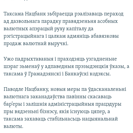
Таксама Нацбанк зьбіраецца рэалізаваць пераход
ад дазвольнага парадку правядзеньня асобных
валютных апэрацый руху капіталу да
рэгістрацыйнага і цалкам адмяніць абавязковы
продаж валютнай выручкі.
Ужо падрыхтаваныя і праходзяць узгадненьне
шэраг зьменаў у адпаведныя прэзыдэнцкія ўказы, а
таксама ў Грамадзянскі і Банкаўскі кодэксы.
Паводле Нацбанку, новыя меры па ўдасканаленьні
валютнага заканадаўства павінны скасаваць
бар’еры і залішнія адміністрацыйныя працэдуры
пры вядзеньні бізнэсу, якія існуюць цяпер, а
таксама захаваць стабільнасьць нацыянальнай
валюты.