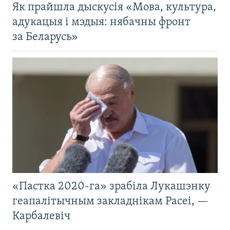
Як прайшла дыскусія «Мова, культура,
адукацыя і мэдыя: нябачны фронт
за Беларусь»
«Пастка 2020-га» зрабіла Лукашэнку
геапалітычным закладнікам Расеі, —
Карбалевіч