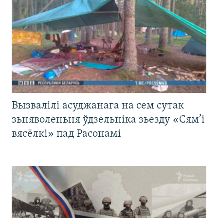
Вызвалілі асуджанага на сем сутак
зьняволеньня ўдзельніка зьезду «Сям’і
вясёлкі» пад Расонамі