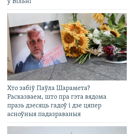
ў Вільні
Хто забіў Паўла Шарамета?
Расказваем, што пра гэта вядома
празь дзесяць гадоў і дзе цяпер
асноўныя падазраваныя