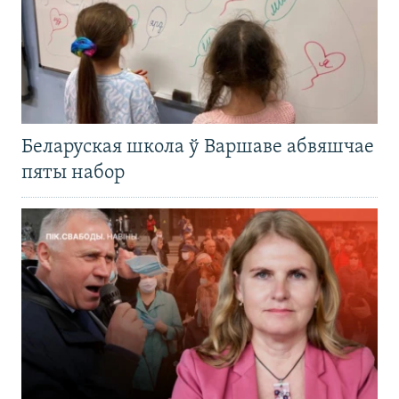
Беларуская школа ў Варшаве абвяшчае
пяты набор