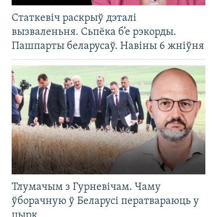
Статкевіч раскрыў дэталі
вызваленьня. Сьпёка б’е рэкорды.
Пашпарты беларусаў. Навіны 6 жніўня
Тлумачым з Гурневічам. Чаму
ўборачную ў Беларусі ператвараюць у
цырк