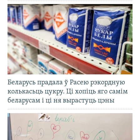
Беларусь прадала ў Расею рэкордную
колькасьць цукру. Ці хопіць яго самім
беларусам і ці ня вырастуць цэны