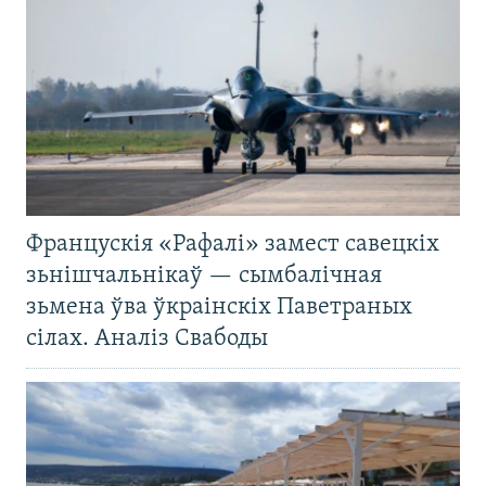
Францускія «Рафалі» замест савецкіх
зьнішчальнікаў — сымбалічная
зьмена ўва ўкраінскіх Паветраных
сілах. Аналіз Свабоды