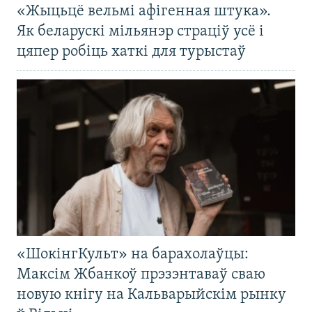
«Жыцьцё вельмі афігенная штука».
Як беларускі мільянэр страціў усё і
цяпер робіць хаткі для турыстаў
«ШокінгКульт» на барахолаўцы:
Максім Жбанкоў прэзэнтаваў сваю
новую кнігу на Кальварыйскім рынку