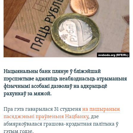
КУЛЬТУРА
МОВА
КАЛЯНДАР
НА ХВАЛЯХ СВАБОДЫ
Нацыянальны банк плянуе ў бліжэйшай
пэрспэктыве адмяніць неабходнасьць атрыманьня
фізычнымі асобамі дазволаў на адкрыцьцё
рахункаў за мяжой.
Пра гэта гаварылася 31 студзеня
на пашыраным
пасяджэньні праўленьня Нацбанку
, дзе
абмяркоўвалася грашова-крэдытная палітыка ў
гэтым годзе.