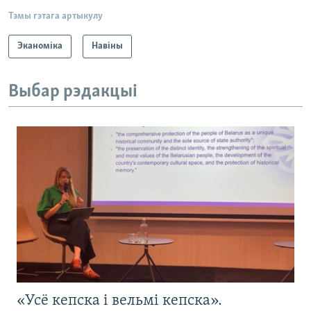
Тэмы гэтага артыкулу
Эканоміка
Навіны
Выбар рэдакцыі
«Усё кепска і вельмі кепска».