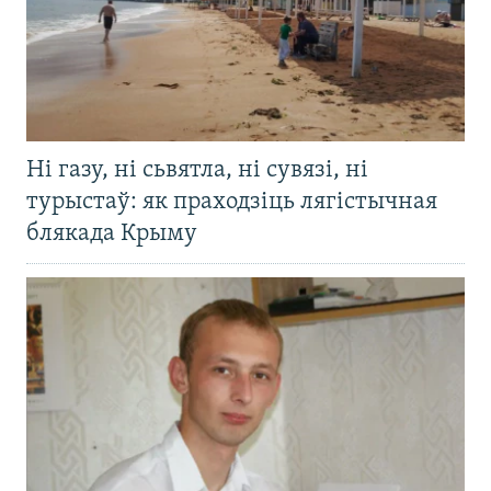
Ні газу, ні сьвятла, ні сувязі, ні
турыстаў: як праходзіць лягістычная
блякада Крыму