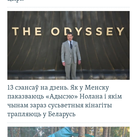
13 сэансаў на дзень. Як у Менску
паказваюць «Адысэю» Нолана і якім
чынам зараз сусьветныя кінагіты
трапляюць у Беларусь