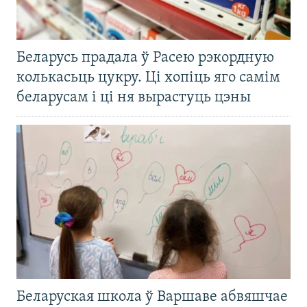
Беларусь прадала ў Расею рэкордную
колькасьць цукру. Ці хопіць яго самім
беларусам і ці ня вырастуць цэны
Беларуская школа ў Варшаве абвяшчае