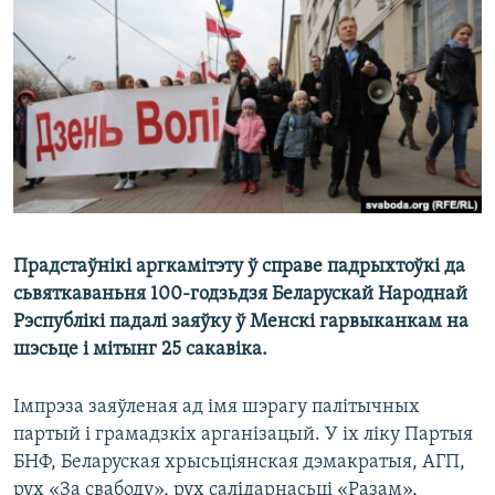
КУЛЬТУРА
МОВА
КАЛЯНДАР
НА ХВАЛЯХ СВАБОДЫ
Прадстаўнікі аргкамітэту ў справе падрыхтоўкі да
сьвяткаваньня 100-годзьдзя Беларускай Народнай
Рэспублікі падалі заяўку ў Менскі гарвыканкам на
шэсьце і мітынг 25 сакавіка.
Імпрэза заяўленая ад імя шэрагу палітычных
партый і грамадзкіх арганізацый. У іх ліку Партыя
БНФ, Беларуская хрысьціянская дэмакратыя, АГП,
рух «За свабоду», рух салідарнасьці «Разам»,