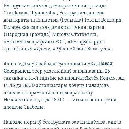
Беларуская сацыял-дэмакратычная грамада
Станіслава Шушкевіча, Беларуская сацыял-
дэмакратычная партыя (Грамада) Ірыны Вештард,
Беларуская сацыял-дэмакратычная партыя
(Народная Грамада) Міколы Статкевіча,
незалежны прафсаюз РЭП, «Беларускі рух»,
арганізацыя «Дзея», «Эўрапейская Беларусь».
Як паведаміў Свабодзе сустаршыня БХД
Павал
Севярынец,
збор удзельнікаў заплянаваны 25
сакавіка а 14-й гадзіне на плошчы Якуба Коласа. Ад
14.45 да 16.00 арганізатары хочуць наладзіць
шэсьце па праезнай частцы праспэкту
Незалежнасьці, а да 18.00 — мітынг-канцэрт на
плошчы Свабоды.
Паводле нормаў беларускага заканадаўства, адказ