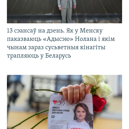
13 сэансаў на дзень. Як у Менску
паказваюць «Адысэю» Нолана і якім
чынам зараз сусьветныя кінагіты
трапляюць у Беларусь