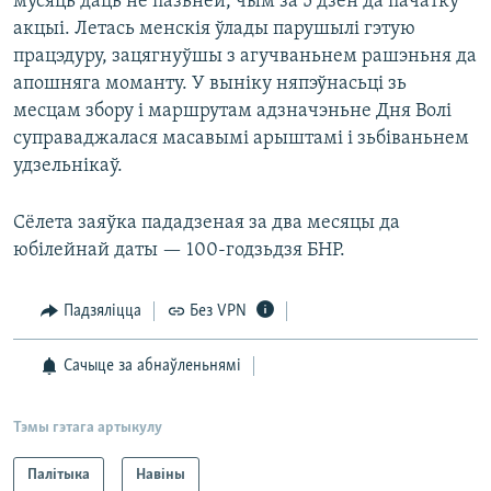
мусяць даць не пазьней, чым за 5 дзён да пачатку
акцыі. Летась менскія ўлады парушылі гэтую
працэдуру, зацягнуўшы з агучваньнем рашэньня да
апошняга моманту. У выніку няпэўнасьці зь
месцам збору і маршрутам адзначэньне Дня Волі
суправаджалася масавымі арыштамі і зьбіваньнем
удзельнікаў.
Сёлета заяўка пададзеная за два месяцы да
юбілейнай даты — 100-годзьдзя БНР.
Падзяліцца
Без VPN
Сачыце за абнаўленьнямі
Тэмы гэтага артыкулу
Палітыка
Навіны