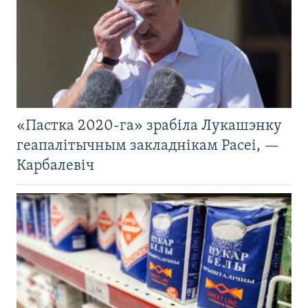
«Пастка 2020-га» зрабіла Лукашэнку
геапалітычным закладнікам Расеі, —
Карбалевіч