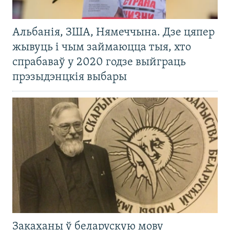
Альбанія, ЗША, Нямеччына. Дзе цяпер
жывуць і чым займаюцца тыя, хто
спрабаваў у 2020 годзе выйграць
прэзыдэнцкія выбары
Закаханы ў беларускую мову