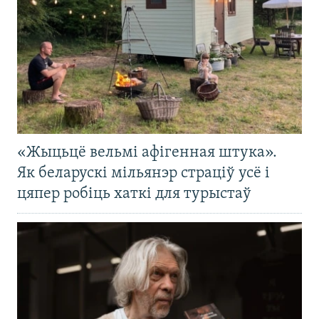
«Жыцьцё вельмі афігенная штука».
Як беларускі мільянэр страціў усё і
цяпер робіць хаткі для турыстаў