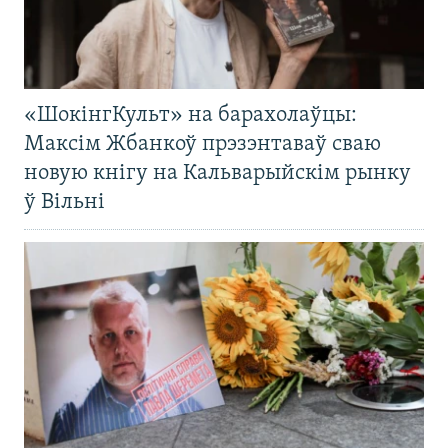
«ШокінгКульт» на барахолаўцы:
Максім Жбанкоў прэзэнтаваў сваю
новую кнігу на Кальварыйскім рынку
ў Вільні