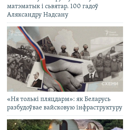
матэматык і сьвятар. 100 гадоў
Аляксандру Надсану
«Ня толькі пляцдарм»: як Беларусь
разбудоўвае вайсковую інфраструктуру