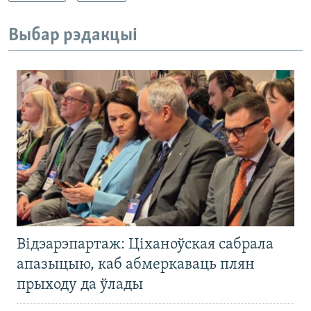
Выбар рэдакцыі
Відэарэпартаж: Ціханоўская сабрала
апазыцыю, каб абмеркаваць плян
прыходу да ўлады