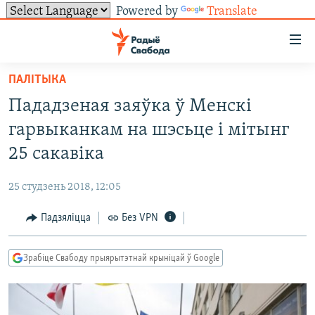
Powered by
Translate
Лінкі
ўнівэрсальнага
доступу
ПАЛІТЫКА
НАВІНЫ
Перайсьці
Пададзеная заяўка ў Менскі
да
ТОЛЬКІ НА СВАБОДЗЕ
УСЕ НАВІНЫ
гарвыканкам на шэсьце і мітынг
галоўнага
СУВЯЗЬ
ВІДЭА І ФОТА
ТЭСТЫ
зьместу
25 сакавіка
Перайсьці
ПАДПІСАЦЦА
ЛЮДЗІ
БЛОГІ
АБЫСЬЦІ БЛЯКАВАНЬНЕ
да
25 студзень 2018, 12:05
ПАЛІТЫКА
ГІСТОРЫЯ НА СВАБОДЗЕ
ПАДЗЯЛІЦЦА ІНФАРМАЦЫЯЙ
RSS
галоўнай
САЧЫЦЕ ЗА АБНАЎЛЕНЬНЯМІ
Падзяліцца
Без VPN
навігацыі
ЭКАНОМІКА
ПАДКАСТЫ
ПАДКАСТЫ
Перайсьці
ВАЙНА
КНІГІ
FACEBOOK
да
Зрабіце Свабоду прыярытэтнай крыніцай ў Google
БЕЛАРУСЫ НА ВАЙНЕ
АЎДЫЁКНІГІ
TWITTER
пошуку
ПАЛІТВЯЗЬНІ
PREMIUM
Усе сайты РС/РСЭ