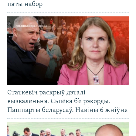
пяты набор
Статкевіч раскрыў дэталі
вызваленьня. Сьпёка б’е рэкорды.
Пашпарты беларусаў. Навіны 6 жніўня