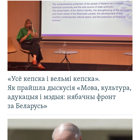
«Усё кепска і вельмі кепска».
Як прайшла дыскусія «Мова, культура,
адукацыя і мэдыя: нябачны фронт
за Беларусь»