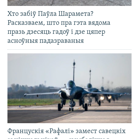
Хто забіў Паўла Шарамета?
Расказваем, што пра гэта вядома
празь дзесяць гадоў і дзе цяпер
асноўныя падазраваныя
Францускія «Рафалі» замест савецкіх