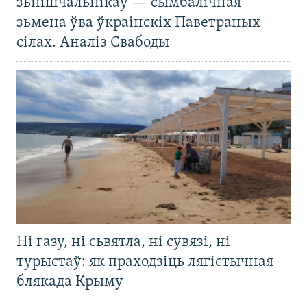
зьнішчальнікаў — сымбалічная
зьмена ўва ўкраінскіх Паветраных
сілах. Аналіз Свабоды
Ні газу, ні сьвятла, ні сувязі, ні
турыстаў: як праходзіць лягістычная
блякада Крыму