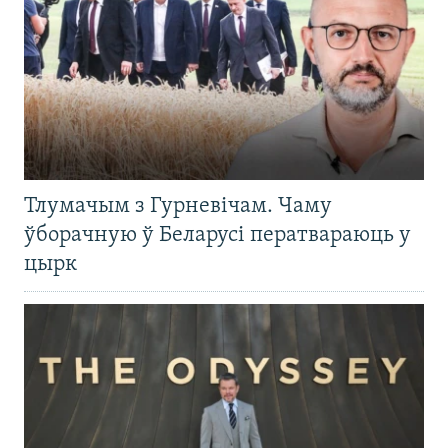
Тлумачым з Гурневічам. Чаму
ўборачную ў Беларусі ператвараюць у
цырк