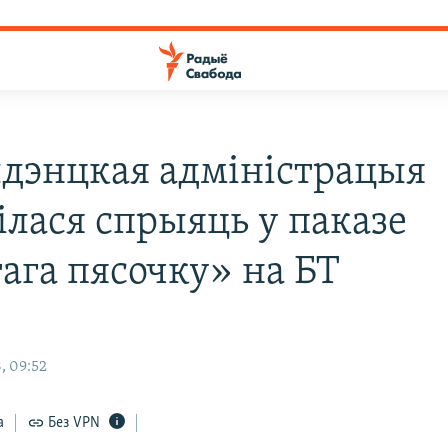
дэнцкая адміністрацыя
ілася спрыяць у паказе
ага пясочку» на БТ
, 09:52
а
Без VPN