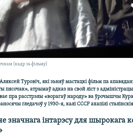
очкам (кадр зь фільму)
ляксей Туровіч, які зьняў мастацкі фільм па апавядан
 пясочак», атрымаў адказ на свой ліст з адміністрацы
вае пра расстрэлы «ворагаў народу» ва ўрочышчы Кур
носячы гледачоў у 1930-я, калі СССР ахапілі сталінскія 
яе значнага інтарэсу для шырокага к
»