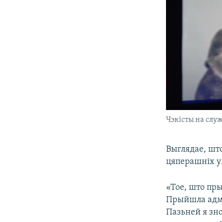
Чэкісты на служ
Выглядае, што
цяперашніх у
«Тое, што пры
Прыйшла адмов
Пазьней я зно