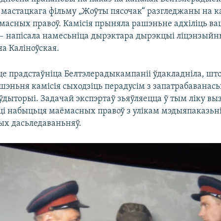
 мастацкага фільму „Жоўты пясочак“ разгледжаны на ка
масных правоў. Камісія прыняла рашэньне адхіліць в
— напісала намесьніца дырэктара дырэкцыі ліцэнзый
на Каліноўская.
це прадстаўніца Белтэлерадыкампаніі ўдакладніла, шт
шэньня камісія сыходзіць перадусім з запатрабаванась
ўдыторыі. Задачай экспэртаў зьяўляецца ў тым ліку в
ці набыцьця маёмасных правоў з улікам мэдыяпаказьні
х дасьледаваньняў.