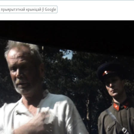
 прыярытэтнай крыніцай ў Google