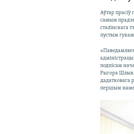
Аўтар прасіў 
самым прадэм
сталінскага т
пустым гукам
«Паведамляем
адміністрацы
подпісам нач
Рыгора Шлыка
дадатковага р
першым намес