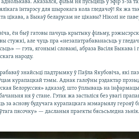
 аднолькава. Аказался, фільм ня пусьцяць у эфір з-за та
ялікага інтарэсу для шырокага кола гледачоў! Як жа та
та цікава, а Быкаў беларусам не цікавы? Ніколі не пав
віча, ён быў гатовы пачуць крытыку фільму, рэжысэрск
ы стужкі, але чуць пра «незапатрабаванасьць у гледач
ьць» — гэта, ягонымі словамі, абраза Васіля Быкава і
скага народу.
рабаваў знайсьці падтрымку ў Паўла Якубовіча, які па
ўцам курапацкай тэмы. Аднак галоўны рэдактар прэз
тская Белоруссия» адказаў, што ўплываць на інфарма
бачаньня ня ў стане. Гэтак жа засталіся без увагі прап
ць за аснову будучага курапацкага мэмарыялу герояў 
ўтага пясочку» — дасланыя праекты бясьсьледна зьнікл