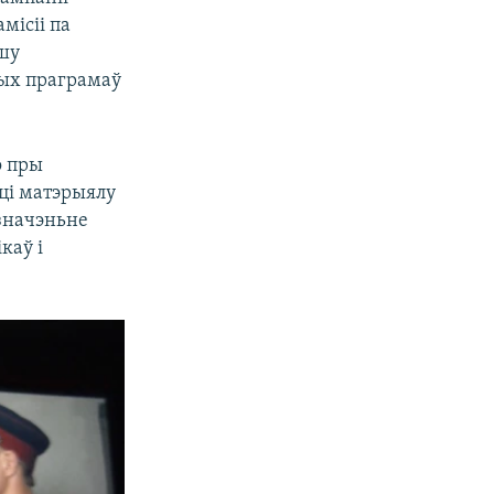
місіі па
ашу
ных праграмаў
о пры
ці матэрыялу
ызначэньне
каў і