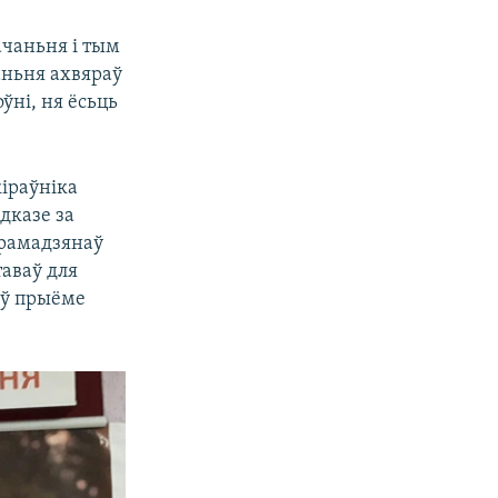
ачаньня і тым
ньня ахвяраў
ўні, ня ёсьць
іраўніка
дказе за
грамадзянаў
аваў для
 ў прыёме