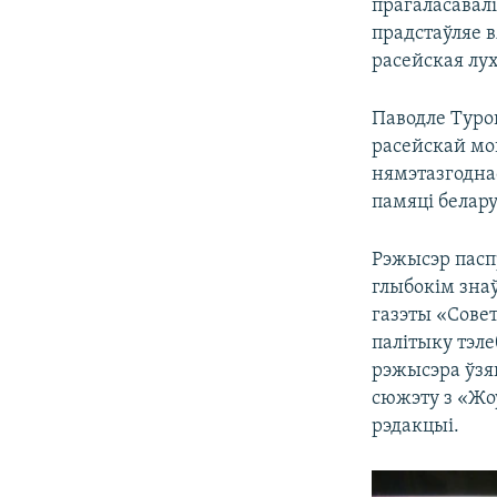
прагаласавалі
прадстаўляе в
расейская лух
Паводле Туро
расейскай мов
нямэтазгоднас
памяці белару
Рэжысэр пасп
глыбокім зна
газэты «Сове
палітыку тэле
рэжысэра ўзя
сюжэту з «Жо
рэдакцыі.