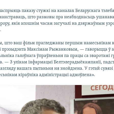
паспрыяць паказу стужкі на каналах Беларускага тэлеб
анстраваць, што размовы пра неабходнасьць ушанава
эрору, якія апошнім часам загучалі на дзяржаўным узро
.
, што ваш фільм прагледжаны першым намесьнікам к
і прэзыдэнта Максімам Рыжанковым, — гаворыцца ў а
альніка галоўнага ўпраўленьня па працы са зваротамі 
. — З улікам інфармацыі Белтэлерадыёкампаніі, падст
азгляду вашага пытаньня ня знойдзена. У гэтай сувязі
ьнікам кіраўніка адміністрацыі адмоўлена».