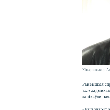
Кінарэжысэр Ал
Ранейшыя спр
тэлерадыёкам
зацікаўленыя
«Ваш зварот 