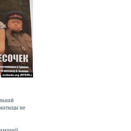
альнай
эматыцы не
ампаніі