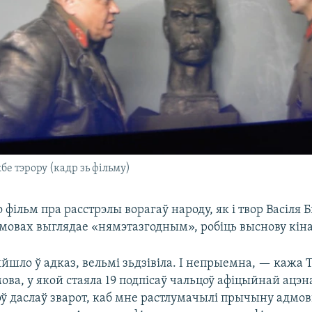
бе тэрору (кадр зь фільму)
 фільм пра расстрэлы ворагаў народу, як і твор Васіля 
мовах выглядае «нямэтазгодным», робіць выснову кін
йшло ў адказ, вельмі зьдзівіла. І непрыемна, — кажа 
а, у якой стаяла 19 подпісаў чальцоў афіцыйнай ацэна
ў даслаў зварот, каб мне растлумачылі прычыну адмов