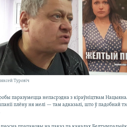
яксей Туровіч
обы паразумецца непасрэдна з кіраўніцтвам Нацыян
паніі плёну ня мелі — там адказалі, што ў падобнай т
.
адносна прапановы на паказ па каналах Белтэлерадыёк