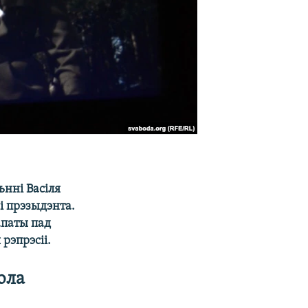
ьнні Васіля
і прэзыдэнта.
апаты пад
рэпрэсіі.
ола