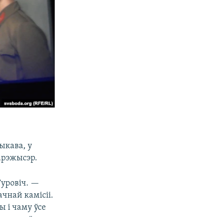
Быкава, у
арэжысэр.
Туровіч. —
чнай камісіі.
ы і чаму ўсе