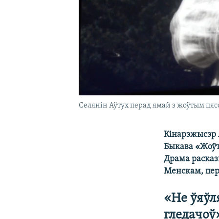
Селянін Аўтух перад ямай з жоўтым пяс
Кінарэжысэр А
Быкава «Жоўты
Драма расказ
Менскам, пера
«Не ўяўл
гледачоў