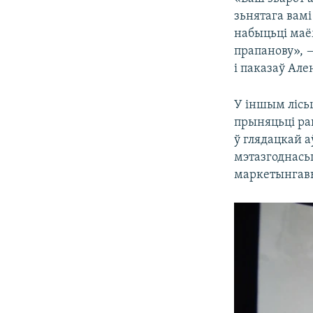
зьнятага вамі
набыцьці маё
прапанову», 
і паказаў Але
У іншым лісь
прыняцьці ра
ў глядацкай а
мэтазгоднась
маркетынгавы