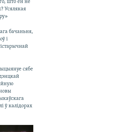
го, што ён не
к? Усялякая
еру»
ага бачаньня,
оў і
 гістарычнай
зыцыянуе сябе
ыдэнцкай
цыйную
ановы
быкаўскага
і ў калідорах