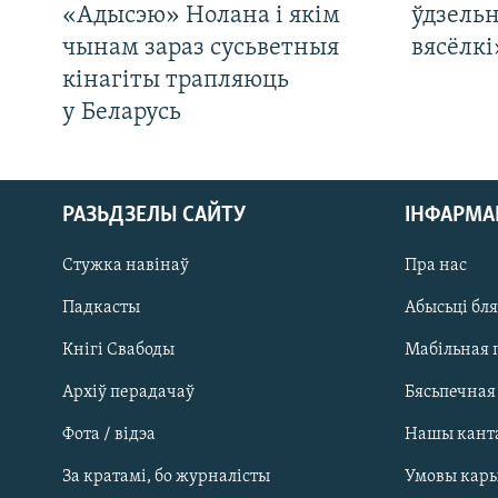
«Адысэю» Нолана і якім
ўдзельн
чынам зараз сусьветныя
вясёлкі
кінагіты трапляюць
у Беларусь
РАЗЬДЗЕЛЫ САЙТУ
ІНФАРМ
Стужка навінаў
Пра нас
Падкасты
Абысьці бл
Кнігі Свабоды
Мабільная 
Архіў перадачаў
Бясьпечная
Фота / відэа
Нашы кант
САЧЫЦЕ ЗА АБНАЎЛЕНЬНЯМІ
За кратамі, бо журналісты
Умовы кар