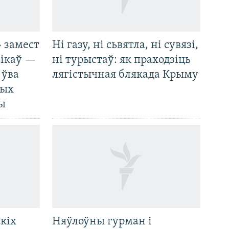
 замест
Ні газу, ні сьвятла, ні сувязі,
нікаў —
ні турыстаў: як праходзіць
 ўва
лягістычная блякада Крыму
ных
ды
кіх
Няўлоўны гурман і