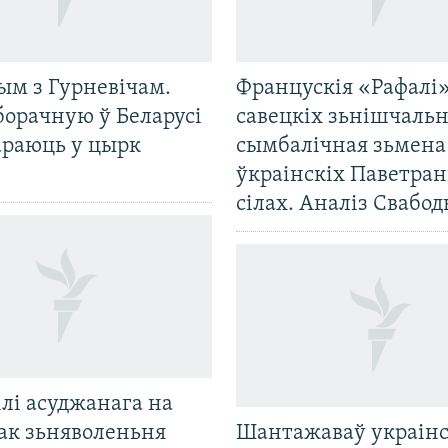
ым з Гурневічам.
Францускія «Рафалі»
борачную ў Беларусі
савецкіх зьнішчаль
араюць у цырк
сымбалічная зьмена
ўкраінскіх Паветра
сілах. Аналіз Свабо
лі асуджанага на
ак зьняволеньня
Шантажаваў украінс