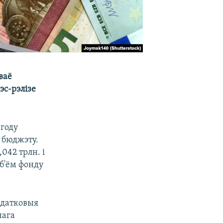
ваё
эс-рэлізе
 году
 бюджэту.
,042 трлн. і
б'ём фонду
адатковыя
нага