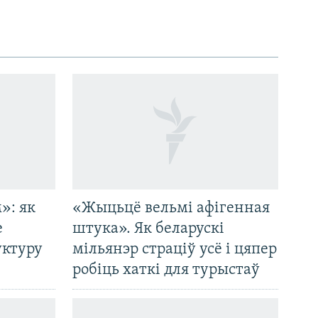
»: як
«Жыцьцё вельмі афігенная
е
штука». Як беларускі
уктуру
мільянэр страціў усё і цяпер
робіць хаткі для турыстаў