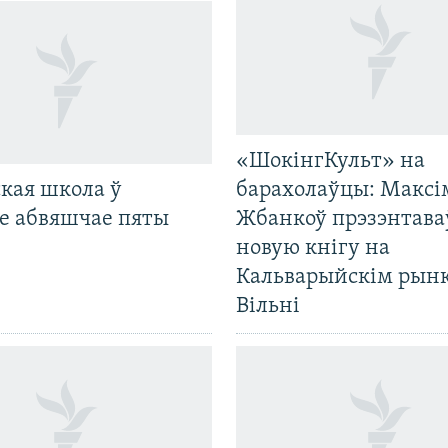
«ШокінгКульт» на
кая школа ў
барахолаўцы: Максі
е абвяшчае пяты
Жбанкоў прэзэнтава
новую кнігу на
Кальварыйскім рынк
Вільні