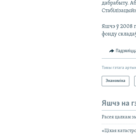
дабрабыту. Аб
Стабілізацый
Яшчэ ў 2008 
фонду складаў
Падзяліцц
Тэмы гэтага арты
Эканоміка
Яшчэ на г
Расея цалкам з
«Ціхая катастр