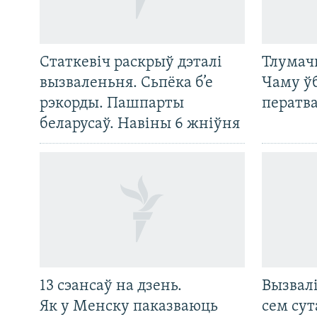
Статкевіч раскрыў дэталі
Тлумач
вызваленьня. Сьпёка б’е
Чаму ў
рэкорды. Пашпарты
ператв
беларусаў. Навіны 6 жніўня
13 сэансаў на дзень.
Вызвалі
Як у Менску паказваюць
сем сут