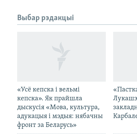
Выбар рэдакцыі
«Усё кепска і вельмі
«Пастка
кепска». Як прайшла
Лукашэ
дыскусія «Мова, культура,
закладн
адукацыя і мэдыя: нябачны
Карбал
фронт за Беларусь»