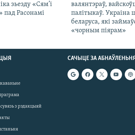
іка зьезду «Сям’і
валянтэраў, вайскоў
» пад Расонамі
палітыкаў. Украіна 
беларуса, які займаў
«чорным піярам»
АЦЫЯ
САЧЫЦЕ ЗА АБНАЎЛЕНЬН
якаваньне
праграма
 сувязь з рэдакцыяй
акты
ыстаньня