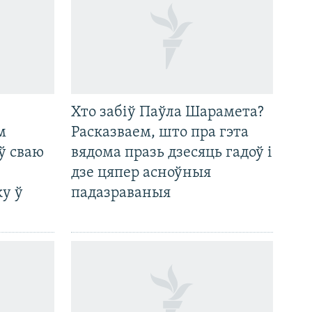
Хто забіў Паўла Шарамета?
м
Расказваем, што пра гэта
ў сваю
вядома празь дзесяць гадоў і
дзе цяпер асноўныя
у ў
падазраваныя