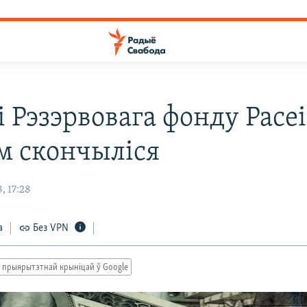
 Рэзэрвовага фонду Расеі
м скончыліся
, 17:28
а
Без VPN
 прыярытэтнай крыніцай ў Google