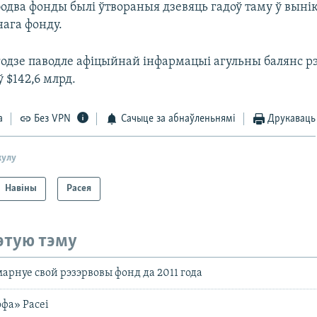
одва фонды былі ўтвораныя дзевяць гадоў таму ў выні
нага фонду.
годзе паводле афіцыйнай інфармацыі агульны балянс р
 $142,6 млрд.
а
Без VPN
Сачыце за абнаўленьнямі
Друкаваць
кулу
Навіны
Расея
этую тэму
марнуе свой рэзэрвовы фонд да 2011 года
офа» Расеі