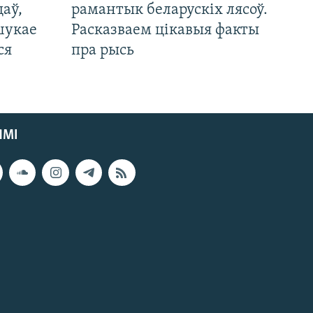
цаў,
рамантык беларускіх лясоў.
шукае
Расказваем цікавыя факты
ся
пра рысь
ЯМІ