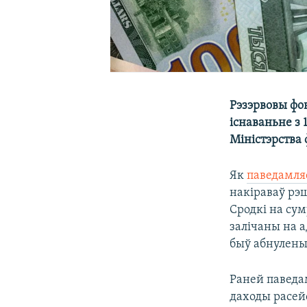
Рэзэрвовы фон
існаваньне з 
Міністэрства
Як
паведамля
накіраваў рэ
Сродкі на суму
залічаны на 
быў абнулены
Раней паведам
даходы расей