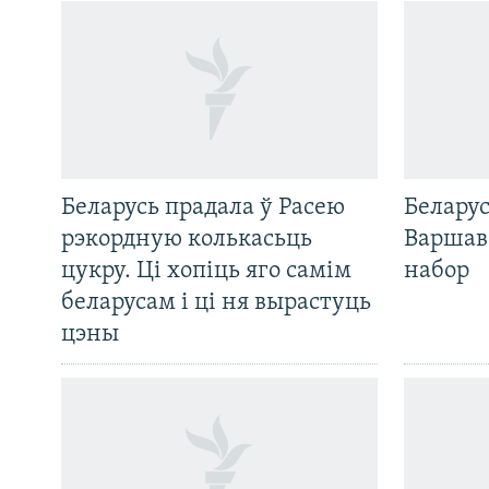
Беларусь прадала ў Расею
Беларус
рэкордную колькасьць
Варшав
цукру. Ці хопіць яго самім
набор
беларусам і ці ня вырастуць
цэны