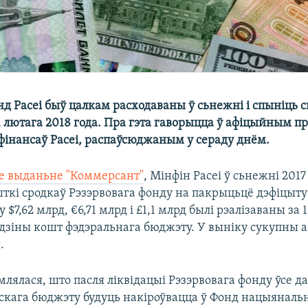
д Расеі быў цалкам расходаваны ў сьнежні і спыніць с
1 лютага 2018 года. Пра гэта гаворыцца ў афіцыйным пр
 фінансаў Расеі, распаўсюджаным у сераду днём.
е выданьне "Коммерсант"
, Мінфін Расеі ў сьнежні 2017
шткі сродкаў Рэзэрвовага фонду на пакрыцьцё дэфіцыту
 $7,62 млрд, €6,71 млрд і £1,1 млрд былі рэалізаваны за 1
адзіны кошт фэдэральнага бюджэту. У выніку сукупны а
.
лялася, што пасля ліквідацыі Рэзэрвовага фонду ўсе д
скага бюджэту будуць накіроўвацца ў Фонд нацыяналь