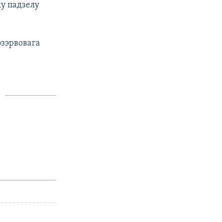
ку падзелу
эзэрвовага