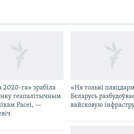
 2020-га» зрабіла
«Ня толькі пляцдарм
нку геапалітычным
Беларусь разбудоўва
ікам Расеі, —
вайсковую інфрастр
евіч