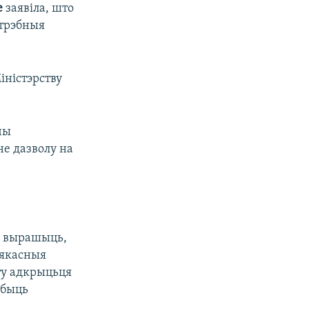
е
заявіла, што
атрэбныя
іністэрству
чы
е дазволу на
ен вырашыць,
 якасныя
ту адкрыцьця
 быць