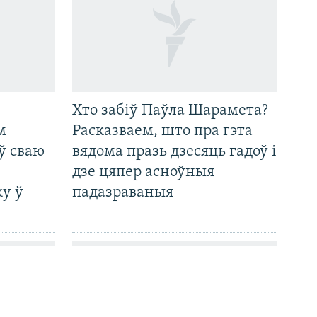
Хто забіў Паўла Шарамета?
м
Расказваем, што пра гэта
ў сваю
вядома празь дзесяць гадоў і
дзе цяпер асноўныя
у ў
падазраваныя