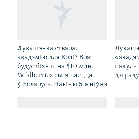
Лукашэнка стварае
Лукашэ
САЧЫЦЕ ЗА АБНАЎЛЕНЬНЯМІ
акадэмію для Колі? Брат
«акадэ
будуе бізнэс на $10 млн.
пакуль 
Wildberries сьпяшаецца
дэграду
ў Беларусь. Навіны 5 жніўня
Усе сайты РС/РСЭ