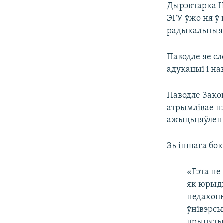
Дырэктарка Ц
ЭГУ ўжо ня ў
радыкальныя
Паводле яе сл
адукацыі і на
Паводле Зако
атрымлівае н
ажыцьцяўлень
Зь іншага бок
«Гэта не
як юрыды
недахопы
ўнівэрсы
прыняты 