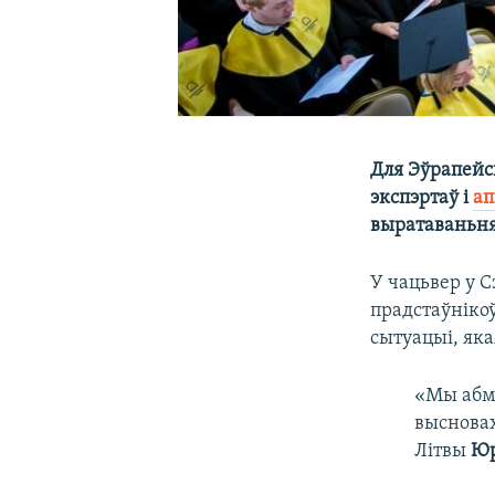
Для Эўрапейс
экспэртаў і
ап
выратаваньня
У чацьвер у 
прадстаўніко
сытуацыі, яка
«Мы абмя
высновах
Літвы
Юр