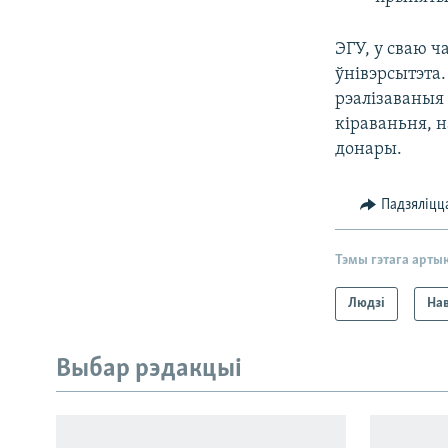
ЭГУ, у сваю ч
ўнівэрсытэта.
рэалізаваныя 
кіраваньня, 
донары.
Падзяліцц
Тэмы гэтага арты
Людзі
На
Выбар рэдакцыі