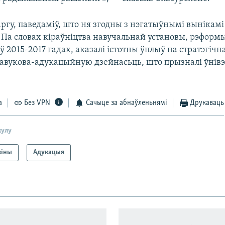
аргу, паведаміў, што ня згодны з нэгатыўнымі вынікамі
 Па словах кіраўніцтва навучальнай установы, рэформ
ў 2015-2017 гадах, аказалі істотны ўплыў на стратэгічн
навукова-адукацыйную дзейнасьць, што прызналі ўнів
а
Без VPN
Сачыце за абнаўленьнямі
Друкаваць
кулу
віны
Адукацыя