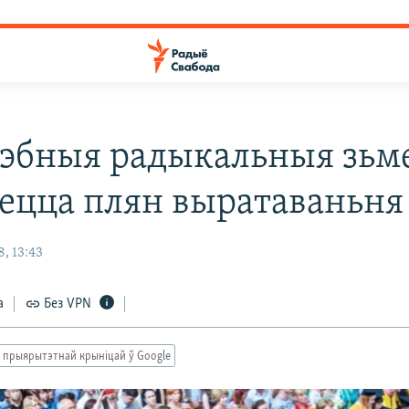
эбныя радыкальныя зьм
ецца плян выратаваньня
, 13:43
а
Без VPN
 прыярытэтнай крыніцай ў Google