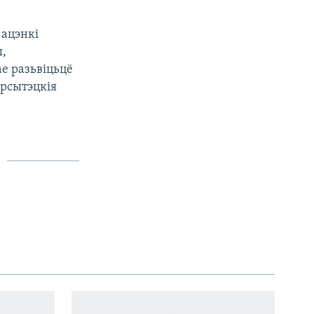
 ацэнкі
ы,
ае разьвіцьцё
эрсытэцкія