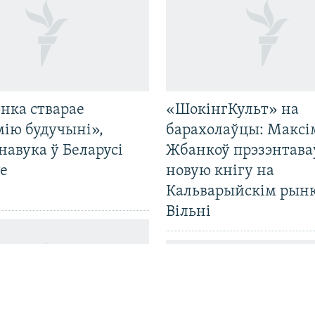
нка стварае
«ШокінгКульт» на
мію будучыні»,
барахолаўцы: Максі
навука ў Беларусі
Жбанкоў прэзэнтава
е
новую кнігу на
Кальварыйскім рынк
Вільні