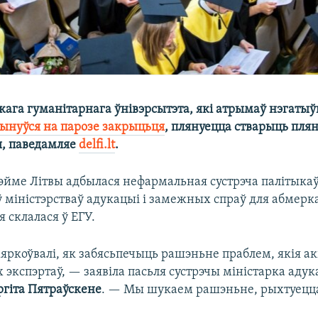
кага гуманітарнага ўнівэрсытэта, які атрымаў нэгатыў
ынуўся на парозе закрыцьця
, плянуецца стварыць пля
, паведамляе
delfi.lt
.
Сэйме Літвы адбылася нефармальная сустрэча палітыкаў
ў міністэрстваў адукацыі і замежных спраў для абмер
я склалася ў ЕГУ.
ркоўвалі, як забясьпечыць рашэньне праблем, якія ак
 экспэртаў, — заявіла пасьля сустрэчы міністарка адука
гіта Пятраўскене
. — Мы шукаем рашэньне, рыхтуецца