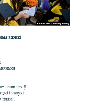
ныя ацэнкі
н
,
каваньня
цэнтаваліся ў
цыі і навукі
 плян».