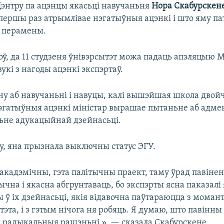
энтру па ацэнцы якасьці навучаньня
Нора Скабурскен
 першы раз атрымлівае нэгатыўныя ацэнкі і што яму п
 перамены.
оў, да 11 студзеня ўнівэрсытэт можа падаць апэляцыю М
вукі з нагоды ацэнкі экспэртаў.
ну аб навучаньні і навуцы, калі вышэйшая школа двой
эгатыўныя ацэнкі міністар вырашае пытаньне аб адмен
не адукацыйнай дзейнасьці.
у, яна прызнала выключны статус ЭГУ.
 акадэмічны, гэта палітычны праект, таму ўрад павін
чна і якасна абгрунтаваць, бо экспэрты ясна паказалі
 ў іх дзейнасьці, якія відавочна паўтараюцца з моман
тэта, і з гэтым нічога ня робяць. Я думаю, што павінны
радыкальныя рашэньні », — сказала Скабурскене.