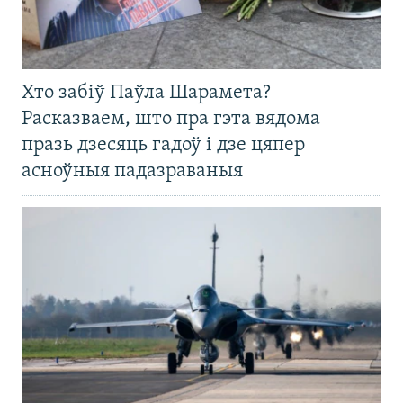
Хто забіў Паўла Шарамета?
Расказваем, што пра гэта вядома
празь дзесяць гадоў і дзе цяпер
асноўныя падазраваныя