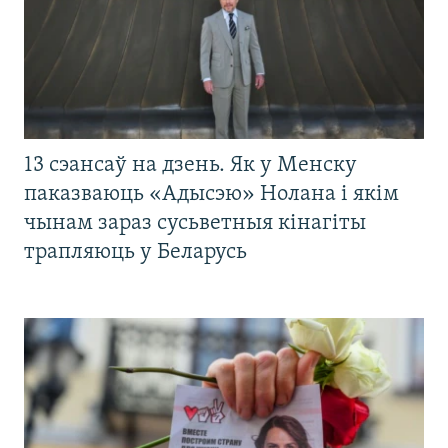
13 сэансаў на дзень. Як у Менску
паказваюць «Адысэю» Нолана і якім
чынам зараз сусьветныя кінагіты
трапляюць у Беларусь