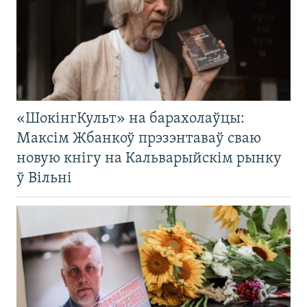
«ШокінгКульт» на барахолаўцы:
Максім Жбанкоў прэзэнтаваў сваю
новую кнігу на Кальварыйскім рынку
ў Вільні