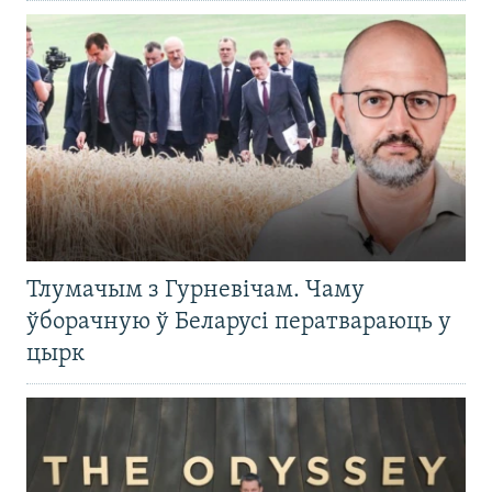
Тлумачым з Гурневічам. Чаму
ўборачную ў Беларусі ператвараюць у
цырк