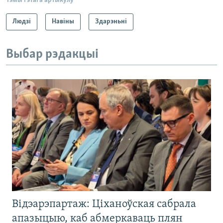
Тэмы гэтага артыкулу
Людзі
Навіны
Здарэньні
Выбар рэдакцыі
Відэарэпартаж: Ціханоўская сабрала
апазыцыю, каб абмеркаваць плян