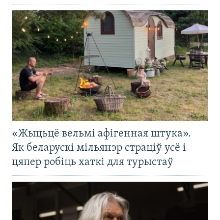
«Жыцьцё вельмі афігенная штука».
Як беларускі мільянэр страціў усё і
цяпер робіць хаткі для турыстаў