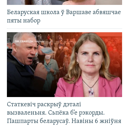
Беларуская школа ў Варшаве абвяшчае
пяты набор
Статкевіч раскрыў дэталі
вызваленьня. Сьпёка б’е рэкорды.
Пашпарты беларусаў. Навіны 6 жніўня