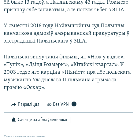
ёй было 13 гадоў, а Паляньскаму 43 гады. Рэжысэр
прызнаў сябе вінаватым, але потым зьбег з ЗША.
У сьнежні 2016 году Найвышэйшы суд Польшчы
канчаткова адмовіў амэрыканскай пракуратуры ў
экстрадыцыі Паляньскага ў ЗША.
Паляньскі зьняў такія фільмы, як «Нож у вадзе»,
«Тупік», «Дзіця Розмэры», «Кітайскі квартал». У
2003 годзе яго карціна «Піяніст» пра лёс польскага
музыканта Уладзіслава Шпільмана атрымала
прэмію «Оскар».
Падзяліцца
Без VPN
Сачыце за абнаўленьнямі