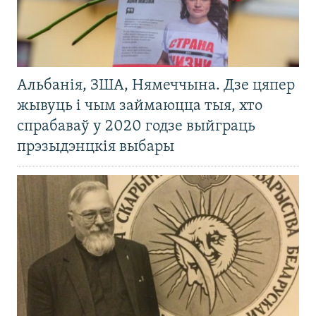
Альбанія, ЗША, Нямеччына. Дзе цяпер
жывуць і чым займаюцца тыя, хто
спрабаваў у 2020 годзе выйграць
прэзыдэнцкія выбары