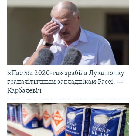
«Пастка 2020-га» зрабіла Лукашэнку
геапалітычным закладнікам Расеі, —
Карбалевіч