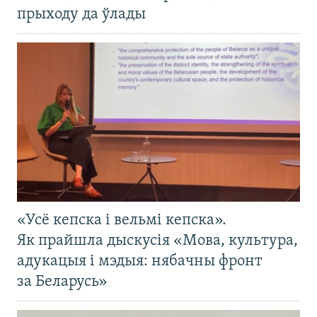
прыходу да ўлады
«Усё кепска і вельмі кепска».
Як прайшла дыскусія «Мова, культура,
адукацыя і мэдыя: нябачны фронт
за Беларусь»