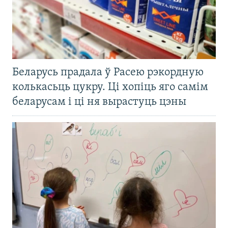
Беларусь прадала ў Расею рэкордную
колькасьць цукру. Ці хопіць яго самім
беларусам і ці ня вырастуць цэны