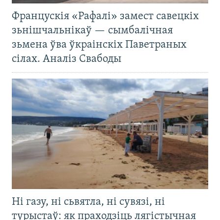
Францускія «Рафалі» замест савецкіх
зьнішчальнікаў — сымбалічная
зьмена ўва ўкраінскіх Паветраных
сілах. Аналіз Свабоды
Ні газу, ні сьвятла, ні сувязі, ні
турыстаў: як праходзіць лягістычная