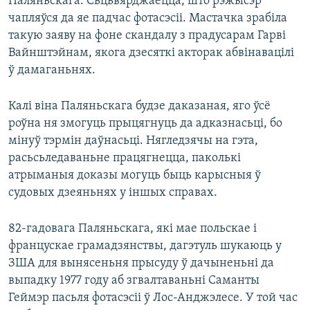
Паляньскага. Сьцьвярджаецца, што рэжысэр
чапляўся да яе падчас фотасэсіі. Мастачка зрабіла
такую заяву на фоне скандалу з прадусарам Гарві
Вайнштэйнам, якога дзесяткі акторак абвінавацілі
ў дамаганьнях.
Калі віна Паляньскага будзе даказаная, яго ўсё
роўна ня змогуць прыцягнуць да адказнасьці, бо
мінуў тэрмін даўнасьці. Нягледзячы на гэта,
расьсьледаваньне працягнецца, паколькі
атрыманыя доказы могуць быць карысныя ў
судовых дзеяньнях у іншых справах.
82-гадовага Паляньскага, які мае польскае і
францускае грамадзянствы, дагэтуль шукаюць у
ЗША для вынясеньня прысуду ў дачыненьні да
выпадку 1977 году аб згвалтаваньні Саманты
Геймэр пасьля фотасэсіі ў Лос-Анджэлесе. У той час