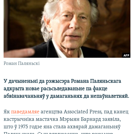
КУЛЬТУРА
МОВА
КАЛЯНДАР
НА ХВАЛЯХ СВАБОДЫ
Роман Паляньскі
У дачыненьні да рэжысэра Романа Паляньскага
адкрыта новае расьсьледаваньне па факце
абвінавачаньняў у дамаганьнях да непаўналетняй.
Як
паведамляе
агенцтва Associated Press, пад канец
кастрычніка мастачка Мэрыян Барнард заявіла,
што ў 1975 годзе яна стала ахвярай дамаганьняў