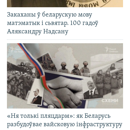
Закаханы ў беларускую мову
матэматык і сьвятар. 100 гадоў
Аляксандру Надсану
«Ня толькі пляцдарм»: як Беларусь
разбудоўвае вайсковую інфраструктуру