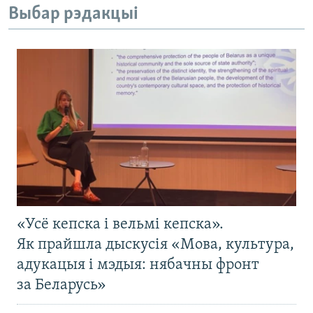
Выбар рэдакцыі
«Усё кепска і вельмі кепска».
Як прайшла дыскусія «Мова, культура,
адукацыя і мэдыя: нябачны фронт
за Беларусь»