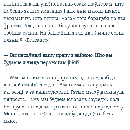
павінна даваць упэўненасьць сваім жаўнерам, што
ім ёсьць за што змагацца і што яны маюць шанец
перамагчы. Гэта цяжка. Часам гэта барацьба на два
франты. Але, зь іншага боку, ад поўнага спакою
робіцца сумна. На бліжэйшыя год-два ў мяне ёсьць
пляны ў «Белсаце».
— Вы параўналі вашу працу з вайною. Што вы
будзеце лічыць перамогаю ў ёй?
— Мы змагаемся за інфармацыю, за тое, каб да
людзей ставіліся годна. Змагаемся ня супраць
кагосьці, а за каштоўнасьці. Гэтых мэтаў дасягнуць
няпроста. Таму мы будзем існаваць заўсёды. Калі
Беларусь стане дэмакратычнай, то мы пераедзем у
Менск, але, напэўна, гэта адбудзецца ўжо безь
мяне.