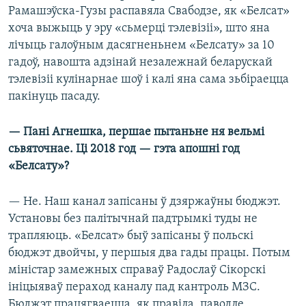
Рамашэўска-Гузы распавяла Свабодзе, як «Белсат»
хоча выжыць у эру «сьмерці тэлевізіі», што яна
лічыць галоўным дасягненьнем «Белсату» за 10
гадоў, навошта адзінай незалежнай беларускай
тэлевізіі кулінарнае шоў і калі яна сама зьбіраецца
пакінуць пасаду.
— Пані Агнешка, першае пытаньне ня вельмі
сьвяточнае. Ці 2018 год — гэта апошні год
«Белсату»?
— Не. Наш канал запісаны ў дзяржаўны бюджэт.
Установы без палітычнай падтрымкі туды не
трапляюць. «Белсат» быў запісаны ў польскі
бюджэт двойчы, у першыя два гады працы. Потым
міністар замежных справаў Радослаў Сікорскі
ініцыяваў пераход каналу пад кантроль МЗС.
Бюджэт працягваецца, як правіла, паводле