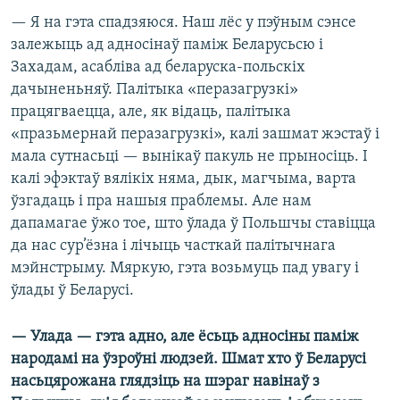
— Я на гэта спадзяюся. Наш лёс у пэўным сэнсе
залежыць ад адносінаў паміж Беларусьсю і
Захадам, асабліва ад беларуска-польскіх
дачыненьняў. Палітыка «перазагрузкі»
працягваецца, але, як відаць, палітыка
«празьмернай перазагрузкі», калі зашмат жэстаў і
мала сутнасьці — вынікаў пакуль не прыносіць. І
калі эфэктаў вялікіх няма, дык, магчыма, варта
ўзгадаць і пра нашыя праблемы. Але нам
дапамагае ўжо тое, што ўлада ў Польшчы ставіцца
да нас сур’ёзна і лічыць часткай палітычнага
мэйнстрыму. Мяркую, гэта возьмуць пад увагу і
ўлады ў Беларусі.
— Улада — гэта адно, але ёсьць адносіны паміж
народамі на ўзроўні людзей. Шмат хто ў Беларусі
насьцярожана глядзіць на шэраг навінаў з