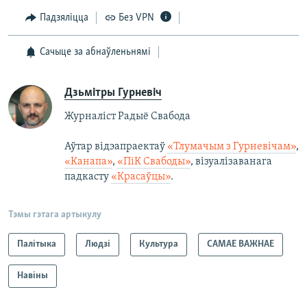
Падзяліцца
Без VPN
Сачыце за абнаўленьнямі
Дзьмітры Гурневіч
Журналіст Радыё Свабода
Аўтар відэапраектаў
«Тлумачым з Гурневічам»
,
«Канапа»
,
«ПіК Свабоды»
, візуалізаванага
падкасту
«Красаўцы»
.
Тэмы гэтага артыкулу
Палітыка
Людзі
Культура
САМАЕ ВАЖНАЕ
Навіны