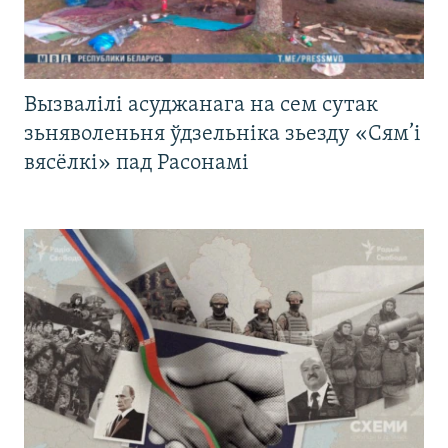
Вызвалілі асуджанага на сем сутак
зьняволеньня ўдзельніка зьезду «Сям’і
вясёлкі» пад Расонамі