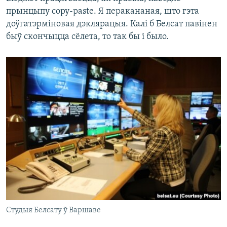
прынцыпу copy-paste. Я перакананая, што гэта
доўгатэрміновая дэклярацыя. Калі б Белсат павінен
быў скончыцца сёлета, то так бы і было.
Студыя Белсату ў Варшаве