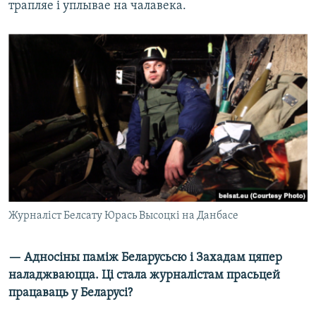
трапляе і уплывае на чалавека.
Журналіст Белсату Юрась Высоцкі на Данбасе
— Адносіны паміж Беларусьсю і Захадам цяпер
наладжваюцца. Ці стала журналістам прасьцей
працаваць у Беларусі?