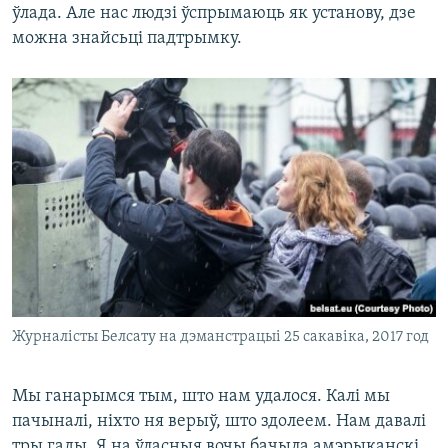
ўлада. Але нас людзі ўспрымаюць як установу, дзе
можна знайсьці падтрымку.
Журналісты Белсату на дэманстрацыі 25 сакавіка, 2017 год
Мы ганарымся тым, што нам удалося. Калі мы
пачыналі, ніхто ня верыў, што здолеем. Нам давалі
тры гады. Я на ўласныя вочы бачыла амэрыканскі