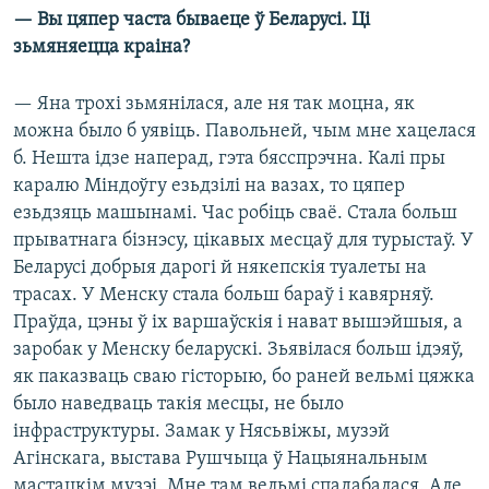
— Вы цяпер часта бываеце ў Беларусі. Ці
зьмяняецца краіна?
— Яна трохі зьмянілася, але ня так моцна, як
можна было б уявіць. Павольней, чым мне хацелася
б. Нешта ідзе наперад, гэта бясспрэчна. Калі пры
каралю Міндоўгу езьдзілі на вазах, то цяпер
езьдзяць машынамі. Час робіць сваё. Стала больш
прыватнага бізнэсу, цікавых месцаў для турыстаў. У
Беларусі добрыя дарогі й някепскія туалеты на
трасах. У Менску стала больш бараў і кавярняў.
Праўда, цэны ў іх варшаўскія і нават вышэйшыя, а
заробак у Менску беларускі. Зьявілася больш ідэяў,
як паказваць сваю гісторыю, бо раней вельмі цяжка
было наведваць такія месцы, не было
інфраструктуры. Замак у Нясьвіжы, музэй
Агінскага, выстава Рушчыца ў Нацыянальным
мастацкім музэі. Мне там вельмі спадабалася. Але