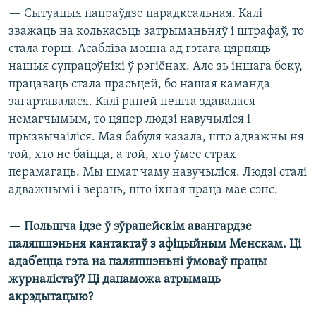
— Сытуацыя папраўдзе парадксальная. Калі
зважаць на колькасьць затрыманьняў і штрафаў, то
стала горш. Асабліва моцна ад гэтага цярпяць
нашыя супрацоўнікі ў рэгіёнах. Але зь іншага боку,
працаваць стала прасьцей, бо нашая каманда
загартавалася. Калі раней нешта здавалася
немагчымым, то цяпер людзі навучыліся і
прызвычаіліся. Мая бабуля казала, што адважны ня
той, хто не баіцца, а той, хто ўмее страх
перамагаць. Мы шмат чаму навучыліся. Людзі сталі
адважнымі і вераць, што іхная праца мае сэнс.
— Польшча ідзе ў эўрапейскім авангардзе
паляпшэньня кантактаў з афіцыйным Менскам. Ці
адаб’ецца гэта на паляпшэньні ўмоваў працы
журналістаў? Ці дапаможа атрымаць
акрэдытацыю?