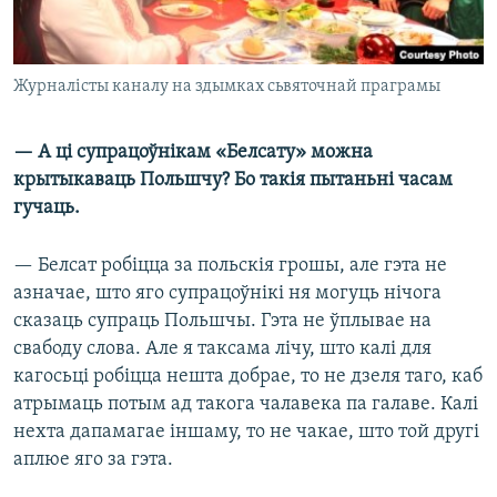
Журналісты каналу на здымках сьвяточнай праграмы
— А ці супрацоўнікам «Белсату» можна
крытыкаваць Польшчу? Бо такія пытаньні часам
гучаць.
— Белсат робіцца за польскія грошы, але гэта не
азначае, што яго супрацоўнікі ня могуць нічога
сказаць супраць Польшчы. Гэта не ўплывае на
свабоду слова. Але я таксама лічу, што калі для
кагосьці робіцца нешта добрае, то не дзеля таго, каб
атрымаць потым ад такога чалавека па галаве. Калі
нехта дапамагае іншаму, то не чакае, што той другі
аплюе яго за гэта.