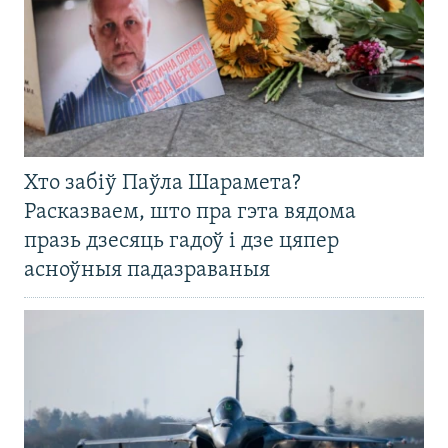
Хто забіў Паўла Шарамета?
Расказваем, што пра гэта вядома
празь дзесяць гадоў і дзе цяпер
асноўныя падазраваныя