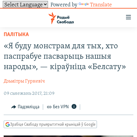
Powered by
Translate
Лінкі
ўнівэрсальнага
доступу
ПАЛІТЫКА
НАВІНЫ
Перайсьці
«Я буду монстрам для тых, хто
да
ТОЛЬКІ НА СВАБОДЗЕ
УСЕ НАВІНЫ
паспрабуе пасварыць нашыя
галоўнага
СУВЯЗЬ
ВІДЭА І ФОТА
ТЭСТЫ
зьместу
народы», — кіраўніца «Белсату»
Перайсьці
ПАДПІСАЦЦА
ЛЮДЗІ
БЛОГІ
АБЫСЬЦІ БЛЯКАВАНЬНЕ
да
Дзьмітры Гурневіч
ПАЛІТЫКА
ГІСТОРЫЯ НА СВАБОДЗЕ
ПАДЗЯЛІЦЦА ІНФАРМАЦЫЯЙ
RSS
галоўнай
САЧЫЦЕ ЗА АБНАЎЛЕНЬНЯМІ
09 сьнежань 2017, 21:09
навігацыі
ЭКАНОМІКА
ПАДКАСТЫ
ПАДКАСТЫ
Перайсьці
ВАЙНА
КНІГІ
FACEBOOK
Падзяліцца
Без VPN
да
БЕЛАРУСЫ НА ВАЙНЕ
АЎДЫЁКНІГІ
TWITTER
пошуку
Зрабіце Свабоду прыярытэтнай крыніцай ў Google
ПАЛІТВЯЗЬНІ
PREMIUM
Усе сайты РС/РСЭ