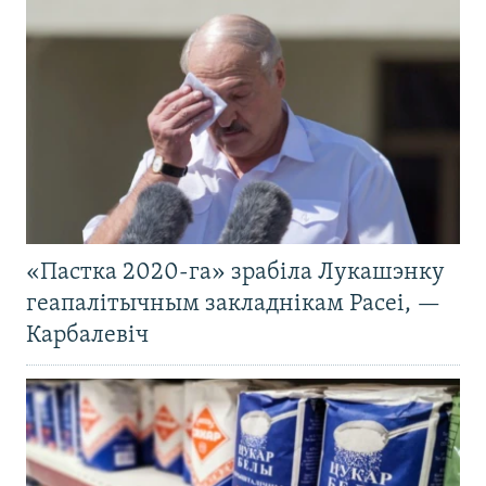
«Пастка 2020-га» зрабіла Лукашэнку
геапалітычным закладнікам Расеі, —
Карбалевіч