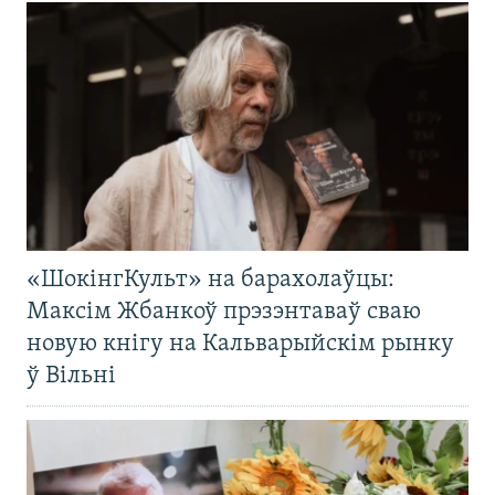
«ШокінгКульт» на барахолаўцы:
Максім Жбанкоў прэзэнтаваў сваю
новую кнігу на Кальварыйскім рынку
ў Вільні