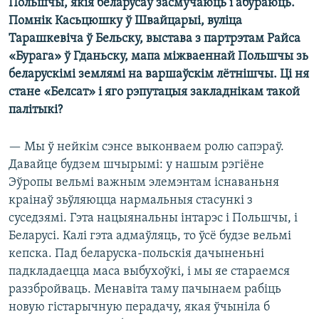
Польшчы, якія беларусаў засмучаюць і абураюць.
Помнік Касьцюшку ў Швайцарыі, вуліца
Тарашкевіча ў Бельску, выстава з партрэтам Райса
«Бурага» ў Гданьску, мапа міжваеннай Польшчы зь
беларускімі землямі на варшаўскім лётнішчы. Ці ня
стане «Белсат» і яго рэпутацыя закладнікам такой
палітыкі?
— Мы ў нейкім сэнсе выконваем ролю сапэраў.
Давайце будзем шчырымі: у нашым рэгіёне
Эўропы вельмі важным элемэнтам існаваньня
краінаў зьўляюцца нармальныя стасункі з
суседзямі. Гэта нацыянальны інтарэс і Польшчы, і
Беларусі. Калі гэта адмаўляць, то ўсё будзе вельмі
кепска. Пад беларуска-польскія дачыненьні
падкладаецца маса выбухоўкі, і мы яе стараемся
раззбройваць. Менавіта таму пачынаем рабіць
новую гістарычную перадачу, якая ўчыніла б