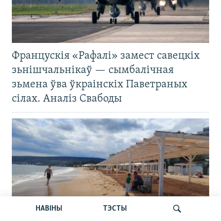
Францускія «Рафалі» замест савецкіх
зьнішчальнікаў — сымбалічная
зьмена ўва ўкраінскіх Паветраных
сілах. Аналіз Свабоды
НАВІНЫ
ТЭСТЫ