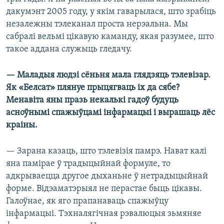
дакумэнт 2005 году, у якім гаварылася, што зрабіць
незалежны тэлеканал проста нерэальна. Мы
сабралі вельмі цікавую каманду, якая разумее, што
такое аддана служыць гледачу.
— Маладыя людзі сёньня мала глядзяць тэлевізар.
Як «Белсат» плянуе прыцягваць іх да сябе?
Менавіта яны празь некалькі гадоў будуць
асноўнымі спажыўцамі інфармацыі і вырашаць лёс
краіны.
— Зарана казаць, што тэлевізія памрэ. Нават калі
яна памірае ў традыцыйнай формуле, то
адкрываецца другое дыханьне ў нетрадыцыйнай
форме. Відэаматэрыял не перастае быць цікавы.
Галоўнае, як яго прапанаваць спажыўцу
інфармацыі. Тэхналягічная рэвалюцыя зьмяняе