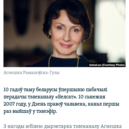
КУЛЬТУРА
МОВА
КАЛЯНДАР
НА ХВАЛЯХ СВАБОДЫ
Агнешка Рамашэўска-Гузы
10 гадоў таму беларусы ўпершыню пабачылі
перадачы тэлеканалу «Белсат». 10 сьнежня
2007 году, у Дзень правоў чалавека, канал першы
раз выйшаў у тэлеэфір.
З нагоды юбілею дырэктарка тэлеканалу Агнешка