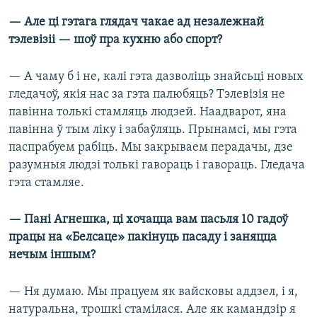
— Але ці гэтага глядач чакае ад незалежнай
тэлевізіі — шоў пра кухню або спорт?
— А чаму б і не, калі гэта дазволіць знайсьці новых
гледачоў, якія нас за гэта палюбяць? Тэлевізія не
павінна толькі стамляць людзей. Наадварот, яна
павінна ў тым ліку і забаўляць. Прынамсі, мы гэта
паспрабуем рабіць. Мы закрываем перадачы, дзе
разумныя людзі толькі гавораць і гавораць. Гледача
гэта стамляе.
— Пані Агнешка, ці хочацца вам пасьля 10 гадоў
працы на «Белсаце» пакінуць пасаду і заняцца
нечым іншым?
— Ня думаю. Мы працуем як вайсковы аддзел, і я,
натуральна, трошкі стамілася. Але як камандзір я