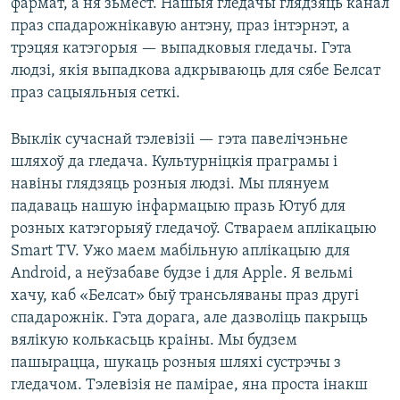
фармат, а ня зьмест. Нашыя гледачы глядзяць канал
праз спадарожнікавую антэну, праз інтэрнэт, а
трэцяя катэгорыя — выпадковыя гледачы. Гэта
людзі, якія выпадкова адкрываюць для сябе Белсат
праз сацыяльныя сеткі.
Выклік сучаснай тэлевізіі — гэта павелічэньне
шляхоў да гледача. Культурніцкія праграмы і
навіны глядзяць розныя людзі. Мы плянуем
падаваць нашую інфармацыю празь Ютуб для
розных катэгорыяў гледачоў. Ствараем аплікацыю
Smart TV. Ужо маем мабільную аплікацыю для
Android, а неўзабаве будзе і для Apple. Я вельмі
хачу, каб «Белсат» быў трансьляваны праз другі
спадарожнік. Гэта дорага, але дазволіць пакрыць
вялікую колькасьць краіны. Мы будзем
пашырацца, шукаць розныя шляхі сустрэчы з
гледачом. Тэлевізія не памірае, яна проста інакш