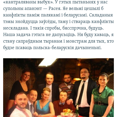
«кантраляваны выбух». У гэтых пытаньнях у нас
супольны апанэнт — Расея. Яе вельмі цешылі б
канфлікты паміж палякамі і беларусамі. Складаныя
тэмы знойдуцца заўсёды, таму і ствараць канфлікты
нескладана. І такія спробы, бясспрэчна, будуць.
Наша задача гэтага не дапусьціць. Ня буду хаваць, я
стану сапраўдным тыранам і монстрам для тых, хто
будзе псаваць польска-беларускія дачыненьні.