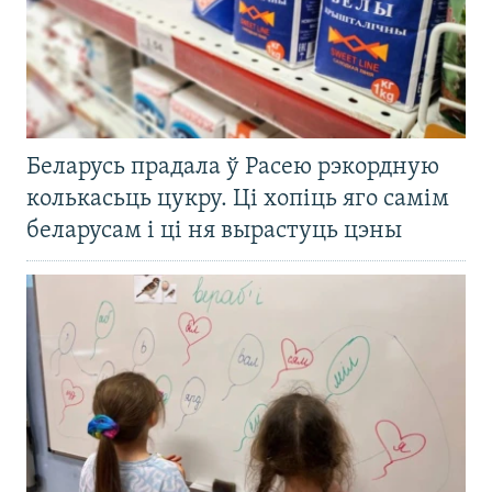
Беларусь прадала ў Расею рэкордную
колькасьць цукру. Ці хопіць яго самім
беларусам і ці ня вырастуць цэны