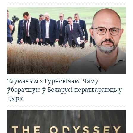
Тлумачым з Гурневічам. Чаму
ўборачную ў Беларусі ператвараюць у
цырк