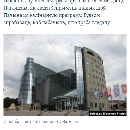
тых каналаў, якія беларусы прызвычаіліся глядзець.
Паглядзім, як людзі ўспрымуць нашыя шоў.
Пачынаем кулінарную праграму. Будзем
спрабаваць, каб пабачыць, што трэба гледачу.
Сядзіба Польскай тэлевізіі ў Варшаве