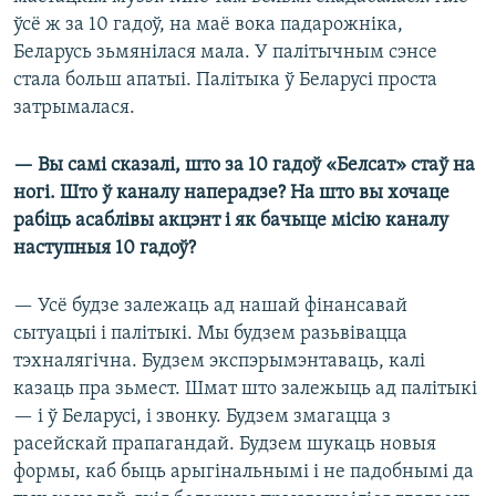
ўсё ж за 10 гадоў, на маё вока падарожніка,
Беларусь зьмянілася мала. У палітычным сэнсе
стала больш апатыі. Палітыка ў Беларусі проста
затрымалася.
— Вы самі сказалі, што за 10 гадоў «Белсат» стаў на
ногі. Што ў каналу наперадзе? На што вы хочаце
рабіць асаблівы акцэнт і як бачыце місію каналу
наступныя 10 гадоў?
— Усё будзе залежаць ад нашай фінансавай
сытуацыі і палітыкі. Мы будзем разьвівацца
тэхналягічна. Будзем экспэрымэнтаваць, калі
казаць пра зьмест. Шмат што залежыць ад палітыкі
— і ў Беларусі, і звонку. Будзем змагацца з
расейскай прапагандай. Будзем шукаць новыя
формы, каб быць арыгінальнымі і не падобнымі да