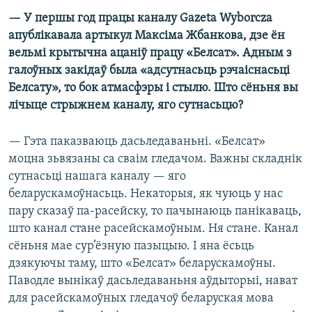
— У першы год працы каналу Gazeta Wyborcza
апублікавала артыкул Максіма Жбанкова, дзе ён
вельмі крытычна ацаніў працу «Белсат». Адным з
галоўных закідаў была «адсутнасьць рэчаіснасьці
Белсату», то бок атмасфэры і стылю. Што сёньня вы
лічыце стрыжнем каналу, яго сутнасьцю?
— Гэта паказваюць дасьледаваньні. «Белсат»
моцна зьвязаны са сваім гледачом. Важны складнік
сутнасьці нашага каналу — яго
беларускамоўнасьць. Некаторыя, як чуюць у нас
пару сказаў па-расейску, то пачынаюць панікаваць,
што канал стане расейскамоўным. Ня стане. Канал
сёньня мае сур’ёзную пазыцыю. І яна ёсьць
дзякуючы таму, што «Белсат» беларускамоўны.
Паводле вынікаў дасьледаваньня аўдыторыі, нават
для расейскамоўных гледачоў беларуская мова