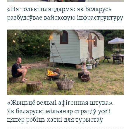
«Ня толькі пляцдарм»: як Беларусь
разбудоўвае вайсковую інфраструктуру
«Жыцьцё вельмі афігенная штука».
Як беларускі мільянэр страціў усё і
цяпер робіць хаткі для турыстаў