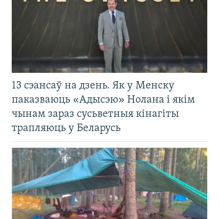
13 сэансаў на дзень. Як у Менску
паказваюць «Адысэю» Нолана і якім
чынам зараз сусьветныя кінагіты
трапляюць у Беларусь