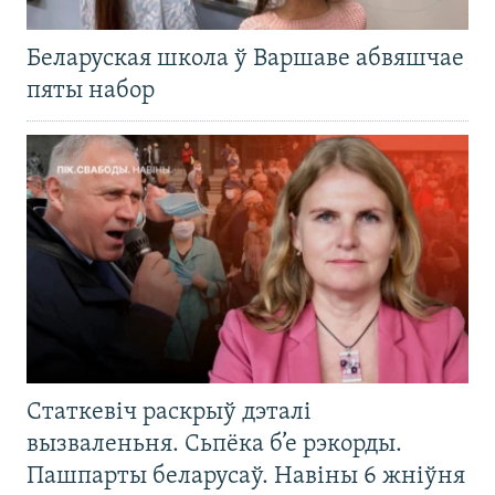
Беларуская школа ў Варшаве абвяшчае
пяты набор
Статкевіч раскрыў дэталі
вызваленьня. Сьпёка б’е рэкорды.
Пашпарты беларусаў. Навіны 6 жніўня