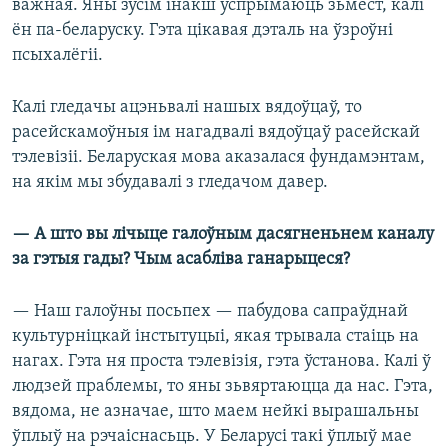
важная. Яны зусім інакш успрымаюць зьмест, калі
ён па-беларуску. Гэта цікавая дэталь на ўзроўні
псыхалёгіі.
Калі гледачы ацэньвалі нашых вядоўцаў, то
расейскамоўныя ім нагадвалі вядоўцаў расейскай
тэлевізіі. Беларуская мова аказалася фундамэнтам,
на якім мы збудавалі з гледачом давер.
— А што вы лічыце галоўным дасягненьнем каналу
за гэтыя гады? Чым асабліва ганарыцеся?
— Наш галоўны посьпех — пабудова сапраўднай
культурніцкай інстытуцыі, якая трывала стаіць на
нагах. Гэта ня проста тэлевізія, гэта ўстанова. Калі ў
людзей праблемы, то яны зьвяртаюцца да нас. Гэта,
вядома, не азначае, што маем нейкі вырашальны
ўплыў на рэчаіснасьць. У Беларусі такі ўплыў мае