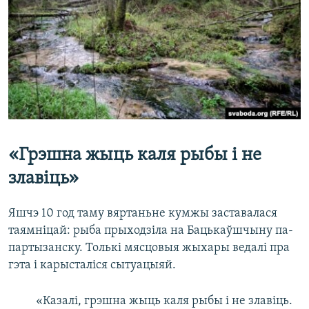
«Грэшна жыць каля рыбы і не
злавіць»
Яшчэ 10 год таму вяртаньне кумжы заставалася
таямніцай: рыба прыходзіла на Бацькаўшчыну па-
партызанску. Толькі мясцовыя жыхары ведалі пра
гэта і карысталіся сытуацыяй.
«Казалі, грэшна жыць каля рыбы і не злавіць.