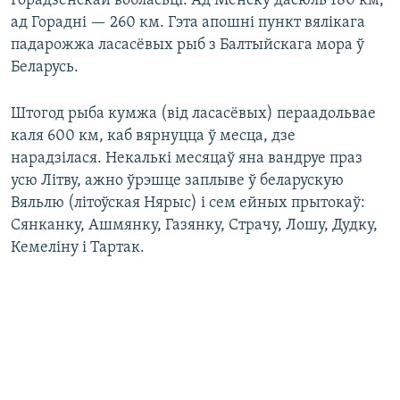
Горадзенскай вобласьці. Ад Менску дасюль 180 км,
ад Горадні — 260 км. Гэта апошні пункт вялікага
падарожжа ласасёвых рыб з Балтыйскага мора ў
Беларусь.
Штогод рыба кумжа (від ласасёвых) пераадольвае
каля 600 км, каб вярнуцца ў месца, дзе
нарадзілася. Некалькі месяцаў яна вандруе праз
усю Літву, ажно ўрэшце заплыве ў беларускую
Вяльлю (літоўская Нярыс) і сем ейных прытокаў:
Сянканку, Ашмянку, Газянку, Страчу, Лошу, Дудку,
Кемеліну і Тартак.