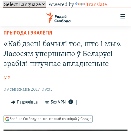
Powered by
Translate
Лінкі
ўнівэрсальнага
доступу
ПРЫРОДА І ЭКАЛЁГІЯ
НАВІНЫ
Перайсьці
«Каб дзеці бачылі тое, што і мы».
да
ТОЛЬКІ НА СВАБОДЗЕ
УСЕ НАВІНЫ
Ласосям упершыню ў Беларусі
галоўнага
СУВЯЗЬ
ВІДЭА І ФОТА
ТЭСТЫ
зьместу
зрабілі штучнае апладненьне
Перайсьці
ПАДПІСАЦЦА
ЛЮДЗІ
БЛОГІ
АБЫСЬЦІ БЛЯКАВАНЬНЕ
да
МХ
ПАЛІТЫКА
ГІСТОРЫЯ НА СВАБОДЗЕ
ПАДЗЯЛІЦЦА ІНФАРМАЦЫЯЙ
RSS
галоўнай
САЧЫЦЕ ЗА АБНАЎЛЕНЬНЯМІ
09 сьнежань 2017, 09:35
навігацыі
ЭКАНОМІКА
ПАДКАСТЫ
ПАДКАСТЫ
Перайсьці
ВАЙНА
КНІГІ
FACEBOOK
Падзяліцца
Без VPN
да
БЕЛАРУСЫ НА ВАЙНЕ
АЎДЫЁКНІГІ
TWITTER
пошуку
Зрабіце Свабоду прыярытэтнай крыніцай ў Google
ПАЛІТВЯЗЬНІ
PREMIUM
Усе сайты РС/РСЭ