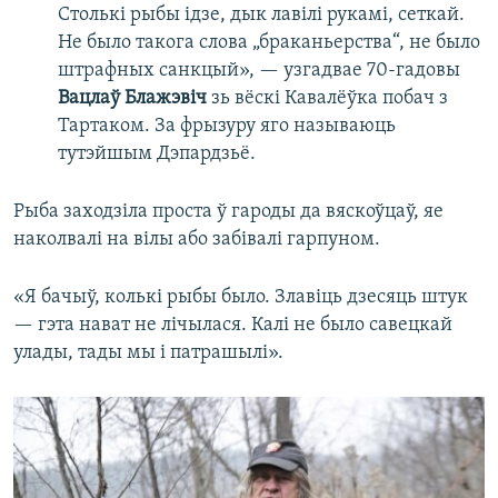
Столькі рыбы ідзе, дык лавілі рукамі, сеткай.
Не было такога слова „браканьерства“, не было
штрафных санкцый», — узгадвае 70-гадовы
Вацлаў Блажэвіч
зь вёскі Кавалёўка побач з
Тартаком. За фрызуру яго называюць
тутэйшым Дэпардзьё.
Рыба заходзіла проста ў гароды да вяскоўцаў, яе
наколвалі на вілы або забівалі гарпуном.
«Я бачыў, колькі рыбы было. Злавіць дзесяць штук
— гэта нават не лічылася. Калі не было савецкай
улады, тады мы і патрашылі».