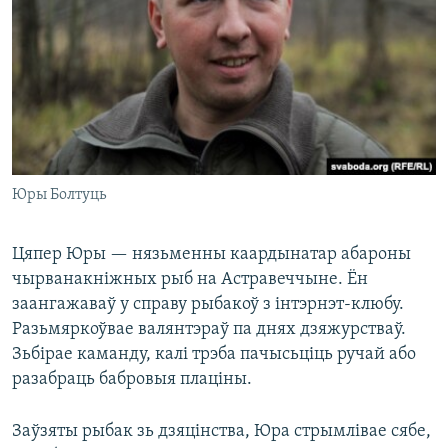
Юры Болтуць
Цяпер Юры — нязьменны каардынатар абароны
чырванакніжных рыб на Астравеччыне. Ён
заангажаваў у справу рыбакоў з інтэрнэт-клюбу.
Разьмяркоўвае валянтэраў па днях дзяжурстваў.
Зьбірае каманду, калі трэба пачысьціць ручай або
разабраць бабровыя плаціны.
Заўзяты рыбак зь дзяцінства, Юра стрымлівае сябе,