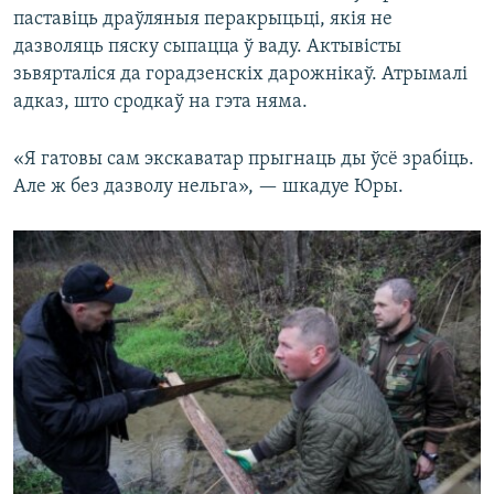
паставіць драўляныя перакрыцьці, якія не
дазволяць пяску сыпацца ў ваду. Актывісты
зьвярталіся да горадзенскіх дарожнікаў. Атрымалі
адказ, што сродкаў на гэта няма.
«Я гатовы сам экскаватар прыгнаць ды ўсё зрабіць.
Але ж без дазволу нельга», — шкадуе Юры.