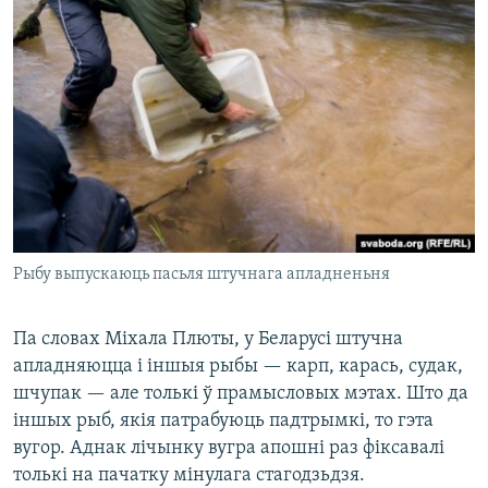
Рыбу выпускаюць пасьля штучнага апладненьня
Па словах Міхала Плюты, у Беларусі штучна
апладняюцца і іншыя рыбы — карп, карась, судак,
шчупак — але толькі ў прамысловых мэтах. Што да
іншых рыб, якія патрабуюць падтрымкі, то гэта
вугор. Аднак лічынку вугра апошні раз фіксавалі
толькі на пачатку мінулага стагодзьдзя.