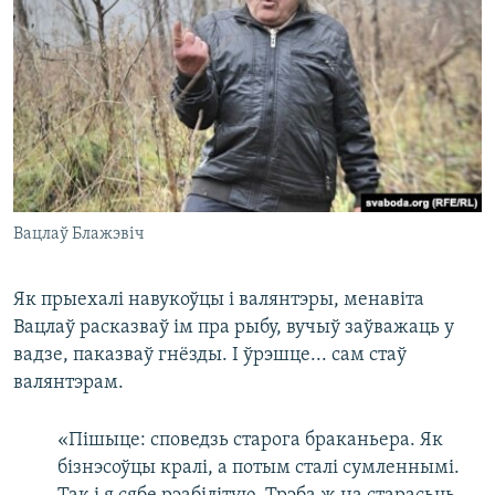
Вацлаў Блажэвіч
Як прыехалі навукоўцы і валянтэры, менавіта
Вацлаў расказваў ім пра рыбу, вучыў заўважаць у
вадзе, паказваў гнёзды. І ўрэшце... сам стаў
валянтэрам.
«Пішыце: споведзь старога браканьера. Як
бізнэсоўцы кралі, а потым сталі сумленнымі.