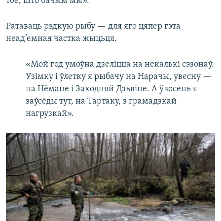
тое, што бачым мы».
Ратаваць рэдкую рыбу — для яго цяпер гэта
неад’емная частка жыцьця.
«Мой год умоўна дзеліцца на некалькі сэзонаў.
Узімку і ўлетку я рыбачу на Нарачы, увесну —
на Нёмане і Заходняй Дзьвіне. А ўвосень я
заўсёды тут, на Тартаку, з грамадзкай
нагрузкай».