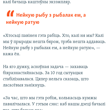
калі бачыць каштоўны экзэмпляр.
Нейкую рыбу з рыбалак ем, а
нейкую ратую
«Хтосьці павінен гэта рабіць. Хто, калі ня мы? Калі
мы ў прыроды нешта бяром, трэба нешта аддаваць.
Нейкую рыбу з рыбалак ем, а нейкую ратую», —
кажа ён.
На яго думку, асноўная задача — захаваць
біяразнастайнасьць. За 10 год сытуацыя
стабілізавалася. Цяпер нельга сказаць, што
ласасёвыя зьнікнуць.
«За час, што мы гэта робім, колькасьць кумжы
павялічылася. У гэтым сэнс: каб нашы дзеці бачылі