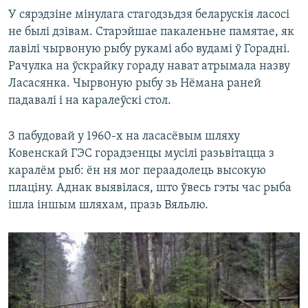
У сярэдзіне мінулага стагодзьдзя беларускія ласосі
не былі дзівам. Старэйшае пакаленьне памятае, як
лавілі чырвоную рыбу рукамі або вудамі ў Горадні.
Рачулка на ўскрайку гораду нават атрымала назву
Ласасянка. Чырвоную рыбу зь Нёмана раней
падавалі і на каралеўскі стол.
З пабудовай у 1960-х на ласасёвым шляху
Ковенскай ГЭС горадзенцы мусілі разьвітацца з
каралём рыб: ён ня мог пераадолець высокую
плаціну. Аднак выявілася, што ўвесь гэты час рыба
ішла іншым шляхам, празь Вяльлю.