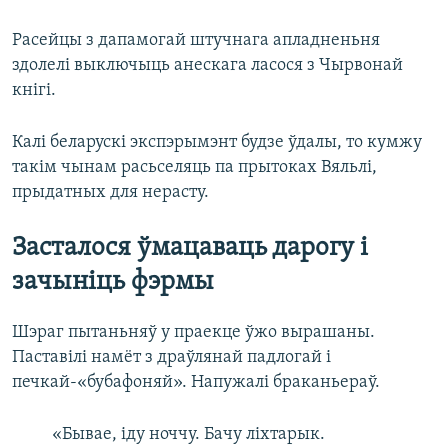
Расейцы з дапамогай штучнага апладненьня
здолелі выключыць анескага ласося з Чырвонай
кнігі.
Калі беларускі экспэрымэнт будзе ўдалы, то кумжу
такім чынам расьселяць па прытоках Вяльлі,
прыдатных для нерасту.​
Засталося ўмацаваць дарогу і
зачыніць фэрмы
Шэраг пытаньняў у праекце ўжо вырашаны.
Паставілі намёт з драўлянай падлогай і
печкай-«бубафоняй». Напужалі браканьераў.
«Бывае, іду ноччу. Бачу ліхтарык.