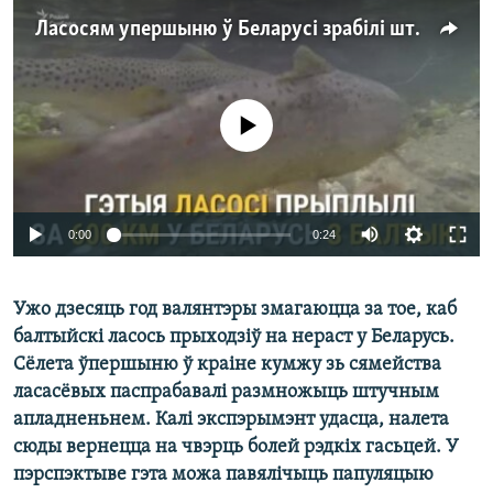
КУЛЬТУРА
МОВА
Ласосям упершыню ў Беларусі зрабілі штучнае апладненьне
КАЛЯНДАР
НА ХВАЛЯХ СВАБОДЫ
No media source currently available
0:00
0:24
Ужо дзесяць год валянтэры змагаюцца за тое, каб
балтыйскі ласось прыходзіў на нераст у Беларусь.
Сёлета ўпершыню ў краіне кумжу зь сямейства
ласасёвых паспрабавалі размножыць штучным
апладненьнем. Калі экспэрымэнт удасца, налета
сюды вернецца на чвэрць болей рэдкіх гасьцей. У
пэрспэктыве гэта можа павялічыць папуляцыю