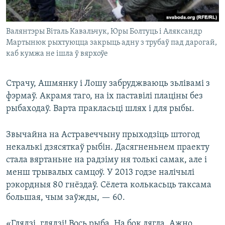
Валянтэры Віталь Кавальчук, Юры Болтуць і Аляксандр
Мартынюк рыхтуюцца закрыць адну з трубаў пад дарогай,
каб кумжа не ішла ў вярхоўе
Страчу, Ашмянку і Лошу забруджваюць зьлівамі з
фэрмаў. Акрамя таго, на іх паставілі плаціны без
рыбаходаў. Варта пракласьці шлях і для рыбы.
Звычайна на Астравеччыну прыходзіць штогод
некалькі дзясяткаў рыбін. Дасягненьнем праекту
стала вяртаньне на радзіму ня толькі самак, але і
менш трывалых самцоў. У 2013 годзе налічылі
рэкордныя 80 гнёздаў. Сёлета колькасьць таксама
большая, чым заўжды, — 60.
«Глядзі, глядзі! Вось рыба. На бок лягла. Ажно