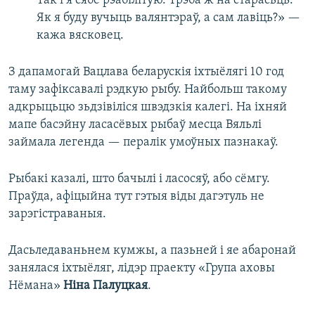
Так і я сябе рэабілітую. Трэба ж на старасьць.
Як я буду вучыць валянтэраў, а сам лавіць?» —
кажа вясковец.
З дапамогай Вацлава беларускія іхтыёлягі 10 год
таму зафіксавалі рэдкую рыбу. Найбольш такому
адкрыцьцю зьдзівіліся швэдзкія калегі. На іхняй
мапе басэйну ласасёвых рыбаў месца Вяльлі
займала легенда — пералік умоўных пазнакаў.
Рыбакі казалі, што бачылі і ласосяў, або сёмгу.
Праўда, афіцыйна тут гэтыя віды дагэтуль не
зарэгістраваныя.
Дасьледаваньнем кумжы, а пазьней і яе абаронай
занялася іхтыёляг, лідэр праекту «Група аховы
Нёмана»
Ніна Палуцкая
.