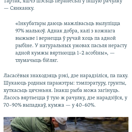
Тартак, яшчэ шэсьць перанесьлі ў іншую рачулку
— Сянканку.
«Інкубатары даюць мажлівасьць вылупіцца
97% малькоў. Аднак добра, калі з кожнага
выжыве і вернецца ў ручай хоць па адной
рыбіне. У натуральных умовах пасьля нерасту
адной кумжы вяртаюцца 1–2 асобіны», —
тлумачыць біёляг.
Ласасёвыя знаходзяць рэкі, дзе нарадзіліся, па паху.
Шукаюць родныя парамэтры: тэмпэратуру, грунты,
хуткасьць цячэньня. Інакш рыба можа загінуць.
Ласось вяртаецца ў тую ж рачулку, дзе нарадзіўся, у
70–90% выпадкаў, кумжа — у 40–60%.