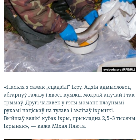
«Пасьля з самак „сцадзілі“ ікру. Адзін адмысловец
абгарнуў галаву і хвост кумжы мокрай анучай і так
трымаў. Другі чалавек у гэты момант плаўнымі
рухамі націскаў на тулава і зьліваў ікрынкі.
Выйшаў вялікі кубак ікры, прыкладна 2,5–3 тысячы
ікрынак», — кажа Міхал Плюта.