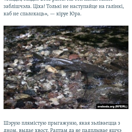
заблішчэла. Ціха! Толькі не наступайце на галінкі,
каб не спалохаць», — кіруе Юра.
Шэрую плямістую прыгажуню, якая зьліваецца з
дном, выдае хвост. Раптам да яе падплывае яшчэ