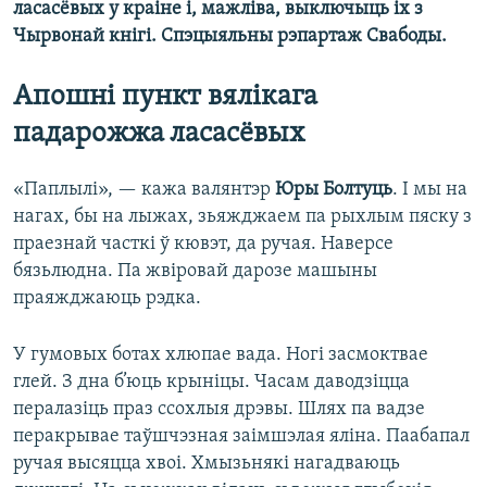
ласасёвых у краіне і, мажліва, выключыць іх з
Чырвонай кнігі. Спэцыяльны рэпартаж Свабоды.
Апошні пункт вялікага
падарожжа ласасёвых
«Паплылі», — кажа валянтэр
Юры Болтуць
. І мы на
нагах, бы на лыжах, зьяжджаем па рыхлым пяску з
праезнай часткі ў кювэт, да ручая. Наверсе
бязьлюдна. Па жвіровай дарозе машыны
праяжджаюць рэдка.
У гумовых ботах хлюпае вада. Ногі засмоктвае
глей. З дна б’юць крыніцы. Часам даводзіцца
пералазіць праз ссохлыя дрэвы. Шлях па вадзе
перакрывае таўшчэзная заімшэлая яліна. Паабапал
ручая высяцца хвоі. Хмызьнякі нагадваюць