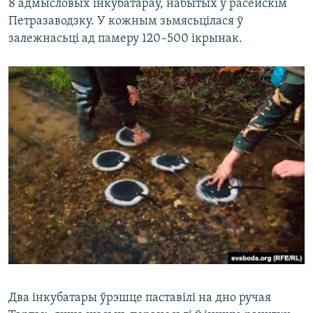
8 адмысловых інкубатараў, набытых у расейскім
Петразаводзку. У кожным зьмясьцілася ў
залежнасьці ад памеру 120–500 ікрынак.
Два інкубатары ўрэшце паставілі на дно ручая