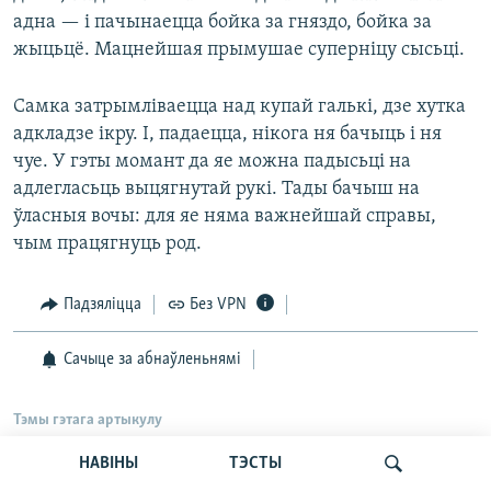
адна — і пачынаецца бойка за гняздо, бойка за
жыцьцё. Мацнейшая прымушае суперніцу сысьці.
Самка затрымліваецца над купай галькі, дзе хутка
адкладзе ікру. І, падаецца, нікога ня бачыць і ня
чуе. У гэты момант да яе можна падысьці на
адлегласьць выцягнутай рукі. Тады бачыш на
ўласныя вочы: для яе няма важнейшай справы,
чым працягнуць род.
Падзяліцца
Без VPN
Сачыце за абнаўленьнямі
Тэмы гэтага артыкулу
НАВІНЫ
ТЭСТЫ
САМАЕ ВАЖНАЕ
Навіны
Прырода і экалёгія