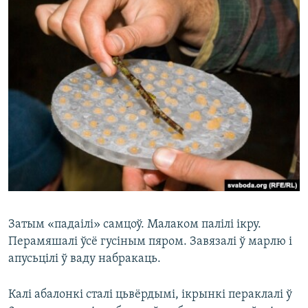
Затым «падаілі» самцоў. Малаком палілі ікру.
Перамяшалі ўсё гусіным пяром. Завязалі ў марлю і
апусьцілі ў ваду набракаць.
Калі абалонкі сталі цьвёрдымі, ікрынкі пераклалі ў