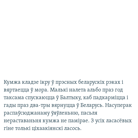
​Кумжа кладзе ікру ў прэсных беларускіх рэках і
вяртаецца ў мора. Малькі налета альбо праз год
таксама спускаюцца ў Балтыку, каб падкарміцца і
гады праз два-тры вярнуцца ў Беларусь. Насуперак
распаўсюджанаму ўяўленьню, пасьля
нераставаньня кумжа не памірае. З усіх ласасёвых
гіне толькі ціхаакіянскі ласось.​