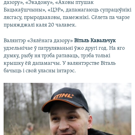
дазору», «Экадому», «Аховы птушак
Бацькаўшчыны», «ЦЭР», дапамагаюць супрацоўнікі
лясгасу, прыродааховы, памежнікі. Сёлета па чарзе
прыяжджалі каля 20 чалавек.
Валянтэр «Зялёнага дазору»
Віталь Кавальчук
удзельнічае ў патруляваньні ўжо другі год. На яго
думку, рыбу ня трэба ратаваць, трэба толькі
крышку ёй дапамагчы. У валянтэрстве Віталь
бачыць і свой уласны інтарэс.