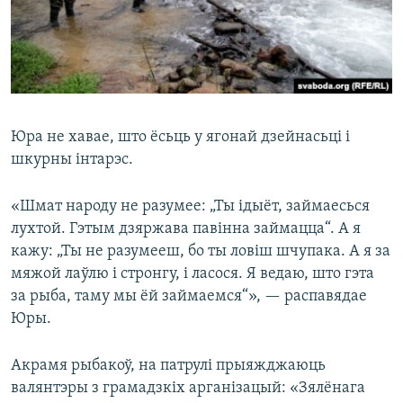
Юра не хавае, што ёсьць у ягонай дзейнасьці і
шкурны інтарэс.​
«Шмат народу не разумее: „Ты ідыёт, займаесься
лухтой. Гэтым дзяржава павінна займацца“. А я
кажу: „Ты не разумееш, бо ты ловіш шчупака. А я за
мяжой лаўлю і стронгу, і ласося. Я ведаю, што гэта
за рыба, таму мы ёй займаемся“», — распавядае
Юры.
Акрамя рыбакоў, на патрулі прыяжджаюць
валянтэры з грамадзкіх арганізацый: «Зялёнага