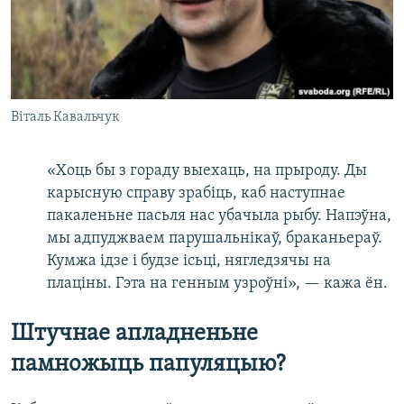
Віталь Кавальчук
«Хоць бы з гораду выехаць, на прыроду. Ды
карысную справу зрабіць, каб наступнае
пакаленьне пасьля нас убачыла рыбу. Напэўна,
мы адпуджваем парушальнікаў, браканьераў.
Кумжа ідзе і будзе ісьці, нягледзячы на
плаціны. Гэта на генным узроўні», — кажа ён.
Штучнае апладненьне
памножыць папуляцыю?