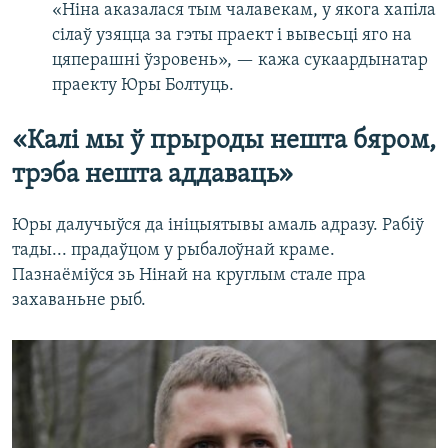
«Ніна аказалася тым чалавекам, у якога хапіла
сілаў узяцца за гэты праект і вывесьці яго на
цяперашні ўзровень», — кажа сукаардынатар
праекту Юры Болтуць.
«Калі мы ў прыроды нешта бяром,
трэба нешта аддаваць»
Юры далучыўся да ініцыятывы амаль адразу. Рабіў
тады... прадаўцом у рыбалоўнай краме.
Пазнаёміўся зь Нінай на круглым стале пра
захаваньне рыб.