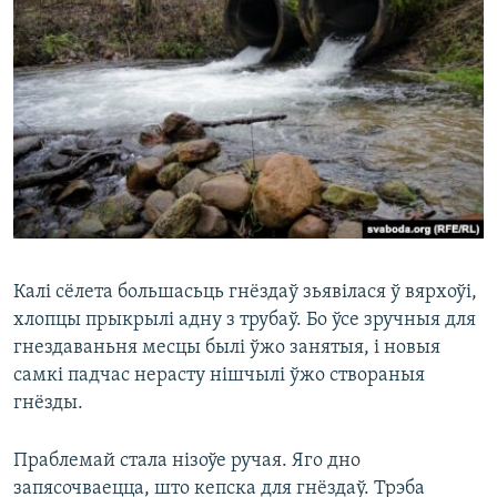
Калі сёлета большасьць гнёздаў зьявілася ў вярхоўі,
хлопцы прыкрылі адну з трубаў. Бо ўсе зручныя для
гнездаваньня месцы былі ўжо занятыя, і новыя
самкі падчас нерасту нішчылі ўжо створаныя
гнёзды.
Праблемай стала нізоўе ручая. Яго дно
запясочваецца, што кепска для гнёздаў. Трэба