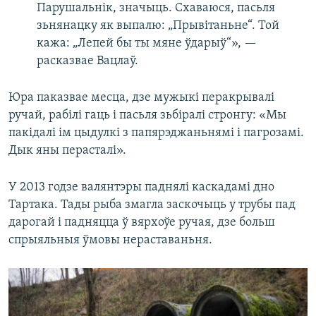
Парушальнік, значыць. Схаваюся, пасьля
зьнянацку як выпалю: „Прывітаньне“. Той
кажа: „Лепей бы ты мяне ўдарыў“», —
расказвае Вацлаў.
Юра паказвае месца, дзе мужыкі перакрывалі
ручай, рабілі гаць і пасьля зьбіралі стронгу: «Мы
пакідалі ім цыдулкі з папярэджаньнямі і пагрозамі.
Дык яны перасталі».
У 2013 годзе валянтэры паднялі каскадамі дно
Тартака. Тады рыба змагла заскочыць у трубы пад
дарогай і падняцца ў вярхоўе ручая, дзе больш
спрыяльныя ўмовы нераставаньня.