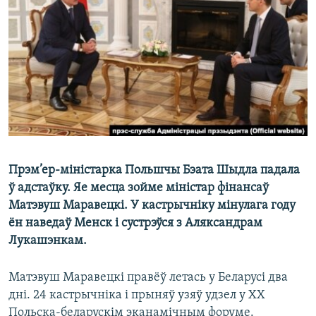
КУЛЬТУРА
МОВА
КАЛЯНДАР
НА ХВАЛЯХ СВАБОДЫ
Прэм’ер-міністарка Польшчы Бэата Шыдла падала
ў адстаўку. Яе месца зойме міністар фінансаў
Матэвуш Маравецкі. У кастрычніку мінулага году
ён наведаў Менск і сустрэўся з Аляксандрам
Лукашэнкам.
Матэвуш Маравецкі правёў летась у Беларусі два
дні. 24 кастрычніка і прыняў узяў удзел у XX
Польска-беларускім эканамічным форуме.