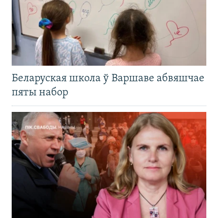
Беларуская школа ў Варшаве абвяшчае
пяты набор