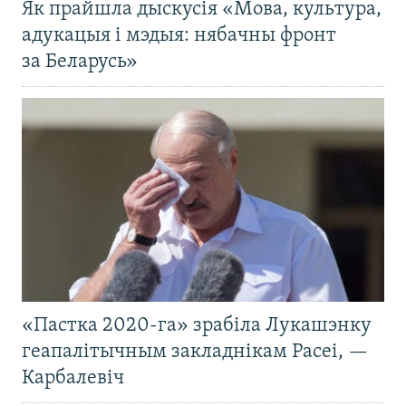
Як прайшла дыскусія «Мова, культура,
адукацыя і мэдыя: нябачны фронт
за Беларусь»
«Пастка 2020-га» зрабіла Лукашэнку
геапалітычным закладнікам Расеі, —
Карбалевіч