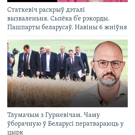
Статкевіч раскрыў дэталі
вызваленьня. Сьпёка б’е рэкорды.
Пашпарты беларусаў. Навіны 6 жніўня
Тлумачым з Гурневічам. Чаму
ўборачную ў Беларусі ператвараюць у
цырк