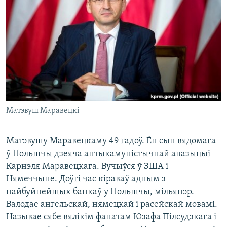
Матэвуш Маравецкі
​Матэвушу Маравецкаму 49 гадоў. Ён сын вядомага
ў Польшчы дзеяча антыкамуністычнай апазыцыі
Карнэля Маравецкага. Вучыўся ў ЗША і
Нямеччыне. Доўгі час кіраваў адным з
найбуйнейшых банкаў у Польшчы, мільянэр.
Валодае ангельскай, нямецкай і расейскай мовамі.
Называе сябе вялікім фанатам Юзафа Пілсудзкага і