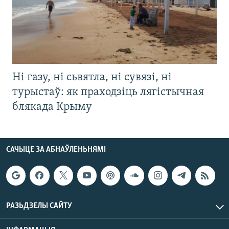
Ні газу, ні сьвятла, ні сувязі, ні
турыстаў: як праходзіць лягістычная
блякада Крыму
САЧЫЦЕ ЗА АБНАЎЛЕНЬНЯМІ
РАЗЬДЗЕЛЫ САЙТУ