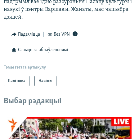
падтрымлівае ідэю разбурэньня Палацу культуры і
навукі ў цэнтры Варшавы. Жанаты, мае чацьвёра
дзяцей.
Падзяліцца
Без VPN
Сачыце за абнаўленьнямі
Тэмы гэтага артыкулу
Палітыка
Навіны
Выбар рэдакцыі