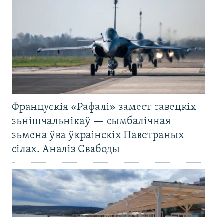
Францускія «Рафалі» замест савецкіх
зьнішчальнікаў — сымбалічная
зьмена ўва ўкраінскіх Паветраных
сілах. Аналіз Свабоды