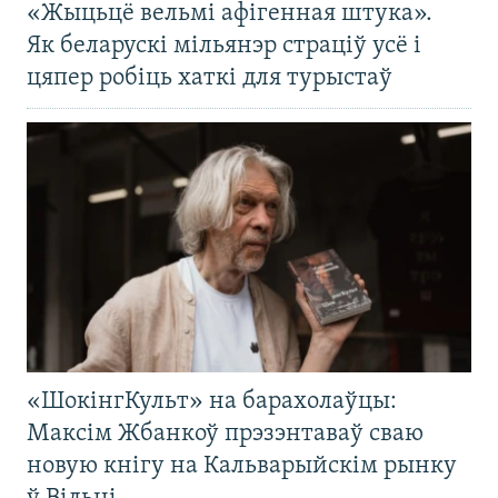
«Жыцьцё вельмі афігенная штука».
Як беларускі мільянэр страціў усё і
цяпер робіць хаткі для турыстаў
«ШокінгКульт» на барахолаўцы:
Максім Жбанкоў прэзэнтаваў сваю
новую кнігу на Кальварыйскім рынку