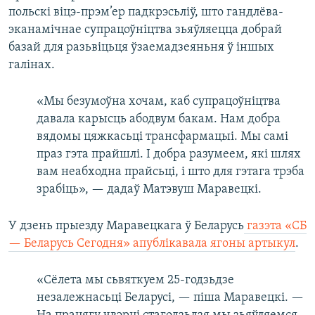
польскі віцэ-прэм’ер падкрэсьліў, што гандлёва-
эканамiчнае супрацоўнiцтва зьяўляецца добрай
базай для разьвіцьця ўзаемадзеяньня ў iншых
галiнах.
«Мы безумоўна хочам, каб супрацоўнiцтва
давала карысць абодвум бакам. Нам добра
вядомы цяжкасьцi трансфармацыi. Мы самi
праз гэта прайшлi. I добра разумеем, якi шлях
вам неабходна прайсьцi, i што для гэтага трэба
зрабiць», — дадаў Матэвуш Маравецкі.
У дзень прыезду Маравецкага ў Беларусь
газэта «СБ
— Беларусь Сегодня» апублікавала ягоны артыкул
.
«Сёлета мы сьвяткуем 25-годзьдзе
незалежнасьці Беларусі, — піша Маравецкі. —