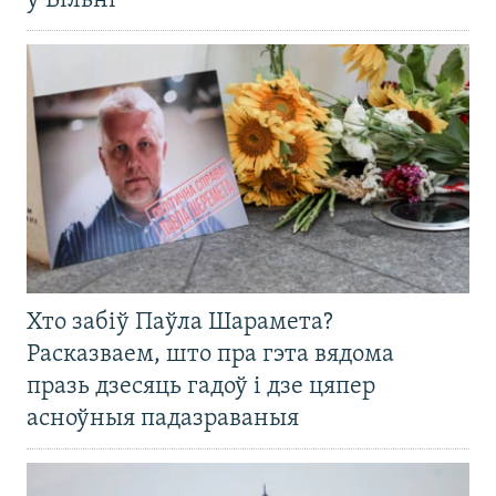
ў Вільні
Хто забіў Паўла Шарамета?
Расказваем, што пра гэта вядома
празь дзесяць гадоў і дзе цяпер
асноўныя падазраваныя