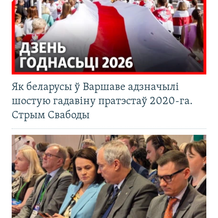
Як беларусы ў Варшаве адзначылі
шостую гадавіну пратэстаў 2020-га.
Стрым Свабоды