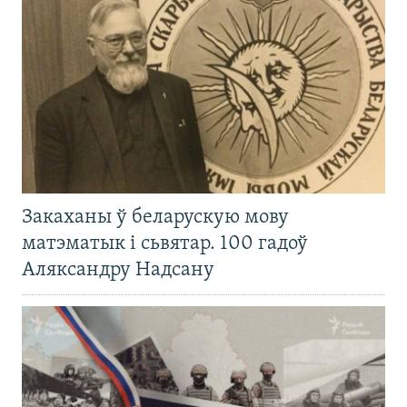
Закаханы ў беларускую мову
матэматык і сьвятар. 100 гадоў
Аляксандру Надсану