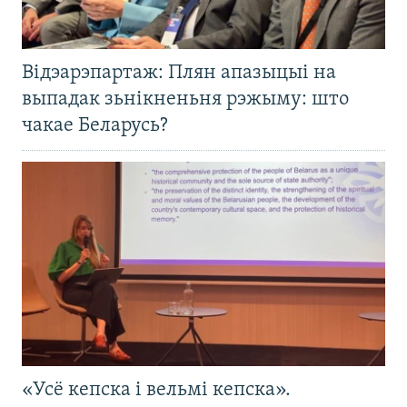
Відэарэпартаж: Плян апазыцыі на
выпадак зьнікненьня рэжыму: што
чакае Беларусь?
«Усё кепска і вельмі кепска».