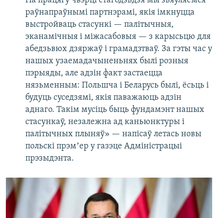
На працягу чвэрці стагодзьдзя мы зьяўляемся
раўнапраўнымі партнэрамі, якія імкнуцца
выстройваць стасункі — палітычныя,
эканамічныя і міжасабовыя — з карысьцю для
абедзьвюх дзяржаў і грамадзтваў. За гэты час у
нашых узаемадачыненьнях былі розныя
пэрыяды, але адзін факт застаецца
нязьменным: Польшча і Беларусь былі, ёсьць і
будуць суседзямі, якія паважаюць адзін
аднаго. Такім мусіць быць фундамэнт нашых
стасункаў, незалежна ад каньюнктуры і
палітычных плыняў» — напісаў летась новы
польскі прэмʼер у газэце Адміністрацыі
прэзыдэнта.