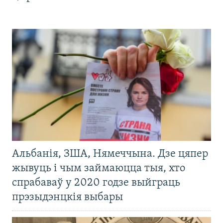
Альбанія, ЗША, Нямеччына. Дзе цяпер
жывуць і чым займаюцца тыя, хто
спрабаваў у 2020 годзе выйграць
прэзыдэнцкія выбары