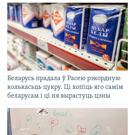
Беларусь прадала ў Расею рэкордную
колькасьць цукру. Ці хопіць яго самім
беларусам і ці ня вырастуць цэны