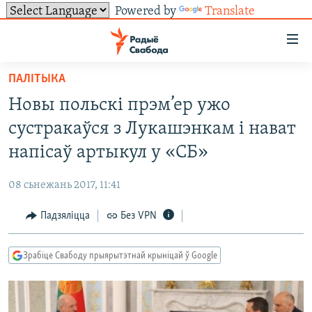
Powered by
Translate
Лінкі
ўнівэрсальнага
доступу
ПАЛІТЫКА
НАВІНЫ
Перайсьці
Новы польскі прэм’ер ужо
да
ТОЛЬКІ НА СВАБОДЗЕ
УСЕ НАВІНЫ
сустракаўся з Лукашэнкам і нават
галоўнага
СУВЯЗЬ
ВІДЭА І ФОТА
ТЭСТЫ
зьместу
напісаў артыкул у «СБ»
Перайсьці
ПАДПІСАЦЦА
ЛЮДЗІ
БЛОГІ
АБЫСЬЦІ БЛЯКАВАНЬНЕ
да
08 сьнежань 2017, 11:41
ПАЛІТЫКА
ГІСТОРЫЯ НА СВАБОДЗЕ
ПАДЗЯЛІЦЦА ІНФАРМАЦЫЯЙ
RSS
галоўнай
САЧЫЦЕ ЗА АБНАЎЛЕНЬНЯМІ
Падзяліцца
Без VPN
навігацыі
ЭКАНОМІКА
ПАДКАСТЫ
ПАДКАСТЫ
Перайсьці
ВАЙНА
КНІГІ
FACEBOOK
да
Зрабіце Свабоду прыярытэтнай крыніцай ў Google
БЕЛАРУСЫ НА ВАЙНЕ
АЎДЫЁКНІГІ
TWITTER
пошуку
ПАЛІТВЯЗЬНІ
PREMIUM
Усе сайты РС/РСЭ