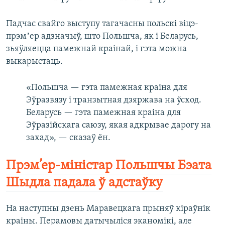
Падчас свайго выступу тагачасны польскі віцэ-
прэмʼер адзначыў, што Польшча, як і Беларусь,
зьяўляецца памежнай краінай, і гэта можна
выкарыстаць.
«Польшча — гэта памежная краіна для
Эўразвязу і транзытная дзяржава на ўсход.
Беларусь — гэта памежная краіна для
Эўразійскага саюзу, якая адкрывае дарогу на
захад», — сказаў ён.
Прэм’ер-міністар Польшчы Бэата
Шыдла падала ў адстаўку
На наступны дзень Маравецкага прыняў кіраўнік
краіны. Перамовы датычыліся эканомікі, але