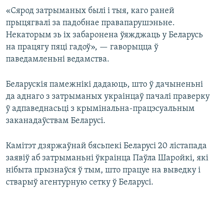
«Сярод затрыманых былі і тыя, каго раней
прыцягвалі за падобнае правапарушэньне.
Некаторым зь іх забаронена ўяжджаць у Беларусь
на працягу пяці гадоў», — гаворыцца ў
паведамленьні ведамства.
Беларускія памежнікі дадаюць, што ў дачыненьні
да аднаго з затрыманых украінцаў пачалі праверку
ў адпаведнасьці з крымінальна-працэсуальным
заканадаўствам Беларусі.
Камітэт дзяржаўнай бясьпекі Беларусі 20 лістапада
заявіў аб затрыманьні ўкраінца Паўла Шаройкі, які
нібыта прызнаўся ў тым, што працуе на выведку і
стварыў агентурную сетку ў Беларусі.