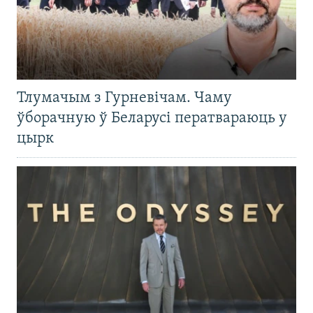
Тлумачым з Гурневічам. Чаму
ўборачную ў Беларусі ператвараюць у
цырк