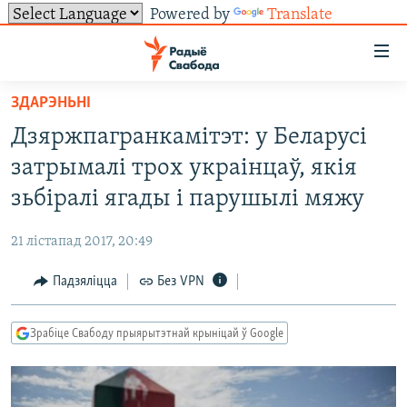
Powered by
Translate
Лінкі
ўнівэрсальнага
доступу
ЗДАРЭНЬНІ
НАВІНЫ
Перайсьці
Дзяржпагранкамітэт: у Беларусі
да
ТОЛЬКІ НА СВАБОДЗЕ
УСЕ НАВІНЫ
затрымалі трох украінцаў, якія
галоўнага
СУВЯЗЬ
ВІДЭА І ФОТА
ТЭСТЫ
зьместу
зьбіралі ягады і парушылі мяжу
Перайсьці
ПАДПІСАЦЦА
ЛЮДЗІ
БЛОГІ
АБЫСЬЦІ БЛЯКАВАНЬНЕ
да
21 лістапад 2017, 20:49
ПАЛІТЫКА
ГІСТОРЫЯ НА СВАБОДЗЕ
ПАДЗЯЛІЦЦА ІНФАРМАЦЫЯЙ
RSS
галоўнай
САЧЫЦЕ ЗА АБНАЎЛЕНЬНЯМІ
Падзяліцца
Без VPN
навігацыі
ЭКАНОМІКА
ПАДКАСТЫ
ПАДКАСТЫ
Перайсьці
ВАЙНА
КНІГІ
FACEBOOK
да
Зрабіце Свабоду прыярытэтнай крыніцай ў Google
БЕЛАРУСЫ НА ВАЙНЕ
АЎДЫЁКНІГІ
TWITTER
пошуку
ПАЛІТВЯЗЬНІ
PREMIUM
Усе сайты РС/РСЭ