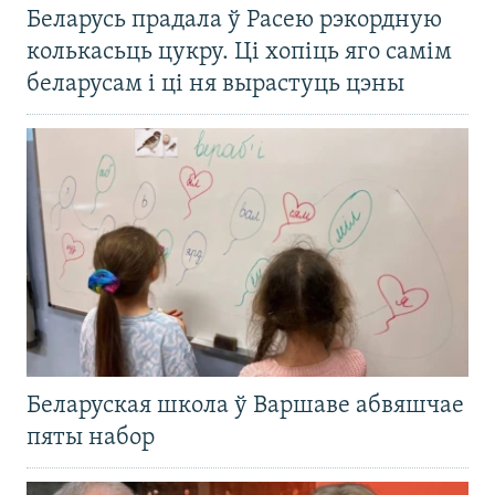
Беларусь прадала ў Расею рэкордную
колькасьць цукру. Ці хопіць яго самім
беларусам і ці ня вырастуць цэны
Беларуская школа ў Варшаве абвяшчае
пяты набор