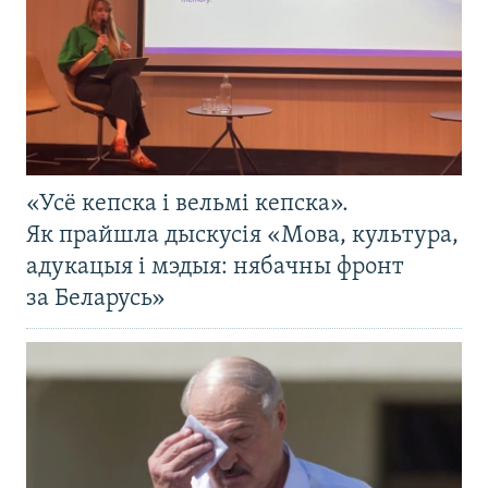
«Усё кепска і вельмі кепска».
Як прайшла дыскусія «Мова, культура,
адукацыя і мэдыя: нябачны фронт
за Беларусь»