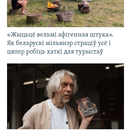
«Жыцьцё вельмі афігенная штука».
Як беларускі мільянэр страціў усё і
цяпер робіць хаткі для турыстаў