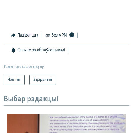
Падзяліцца
Без VPN
Сачыце за абнаўленьнямі
Тэмы гэтага артыкулу
Навіны
Здарэньні
Выбар рэдакцыі