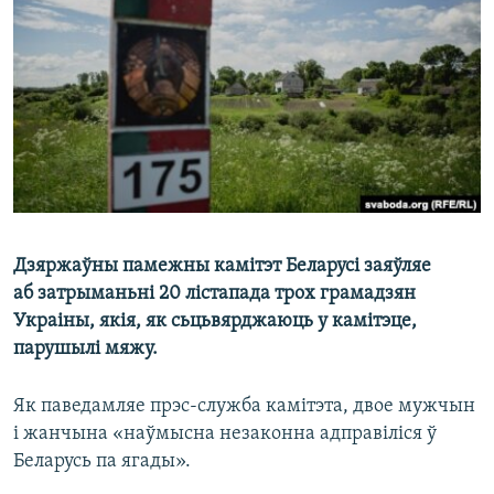
КУЛЬТУРА
МОВА
КАЛЯНДАР
НА ХВАЛЯХ СВАБОДЫ
Дзяржаўны памежны камітэт Беларусі заяўляе
аб затрыманьні 20 лістапада трох грамадзян
Украіны, якія, як сьцьвярджаюць у камітэце,
парушылі мяжу.
Як паведамляе прэс-служба камітэта, двое мужчын
і жанчына «наўмысна незаконна адправіліся ў
Беларусь па ягады».