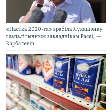
«Пастка 2020-га» зрабіла Лукашэнку
геапалітычным закладнікам Расеі, —
Карбалевіч