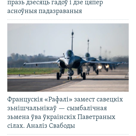
празь дзесяць гадоў і дзе цяпер
асноўныя падазраваныя
Францускія «Рафалі» замест савецкіх
зьнішчальнікаў — сымбалічная
зьмена ўва ўкраінскіх Паветраных
сілах. Аналіз Свабоды