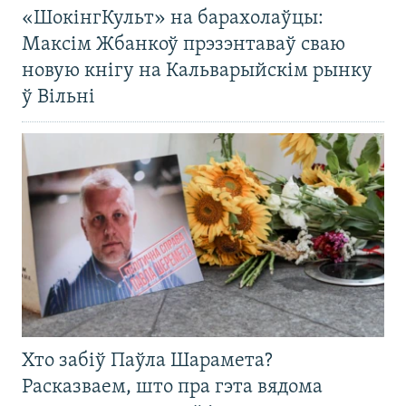
«ШокінгКульт» на барахолаўцы:
Максім Жбанкоў прэзэнтаваў сваю
новую кнігу на Кальварыйскім рынку
ў Вільні
Хто забіў Паўла Шарамета?
Расказваем, што пра гэта вядома