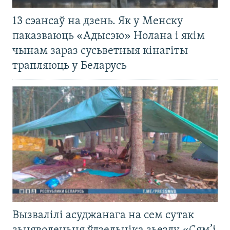
13 сэансаў на дзень. Як у Менску
паказваюць «Адысэю» Нолана і якім
чынам зараз сусьветныя кінагіты
трапляюць у Беларусь
Вызвалілі асуджанага на сем сутак