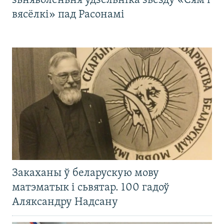
зьняволеньня ўдзельніка зьезду «Сям’і
вясёлкі» пад Расонамі
Закаханы ў беларускую мову
матэматык і сьвятар. 100 гадоў
Аляксандру Надсану