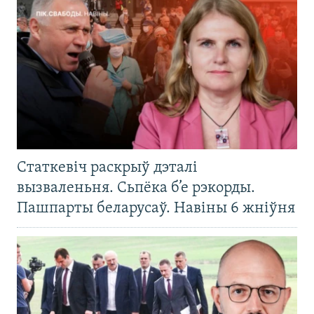
Статкевіч раскрыў дэталі
вызваленьня. Сьпёка б’е рэкорды.
Пашпарты беларусаў. Навіны 6 жніўня