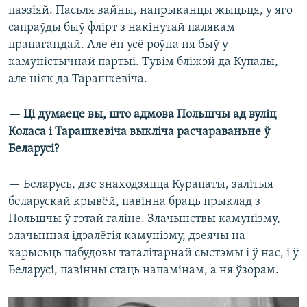
паэзіяй. Пасьля вайны, напрыканцы жыцьця, у яго
сапраўды быў флірт з накінутай палякам
прапагандай. Але ён усё роўна ня быў у
камуністычнай партыі. Тувім бліжэй да Купалы,
але ніяк да Тарашкевіча.
— Ці думаеце вы, што адмова Польшчы ад вуліц
Коласа і Тарашкевіча выкліча расчараваньне ў
Беларусі?
— Беларусь, дзе знаходзяцца Курапаты, залітыя
беларускай крывёй, павінна браць прыклад з
Польшчы ў гэтай галіне. Злачынствы камунізму,
злачынная ідэалёгія камунізму, дзеячы на
карысьць пабудовы таталітарнай сыстэмы і ў нас, і ў
Беларусі, павінны стаць напамінам, а ня ўзорам.