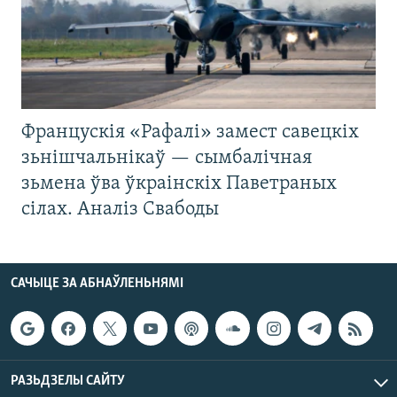
Францускія «Рафалі» замест савецкіх
зьнішчальнікаў — сымбалічная
зьмена ўва ўкраінскіх Паветраных
сілах. Аналіз Свабоды
САЧЫЦЕ ЗА АБНАЎЛЕНЬНЯМІ
РАЗЬДЗЕЛЫ САЙТУ