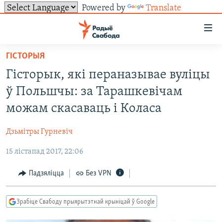
Powered by
Translate
Лінкі
ўнівэрсальнага
доступу
ГІСТОРЫЯ
НАВІНЫ
Перайсьці
Гісторык, які пераназывае вуліцы
да
ТОЛЬКІ НА СВАБОДЗЕ
УСЕ НАВІНЫ
ў Польшчы: за Тарашкевічам
галоўнага
СУВЯЗЬ
ВІДЭА І ФОТА
ТЭСТЫ
зьместу
можам скасаваць і Коласа
Перайсьці
ПАДПІСАЦЦА
ЛЮДЗІ
БЛОГІ
АБЫСЬЦІ БЛЯКАВАНЬНЕ
да
Дзьмітры Гурневіч
ПАЛІТЫКА
ГІСТОРЫЯ НА СВАБОДЗЕ
ПАДЗЯЛІЦЦА ІНФАРМАЦЫЯЙ
RSS
галоўнай
САЧЫЦЕ ЗА АБНАЎЛЕНЬНЯМІ
15 лістапад 2017, 22:06
навігацыі
ЭКАНОМІКА
ПАДКАСТЫ
ПАДКАСТЫ
Перайсьці
ВАЙНА
КНІГІ
FACEBOOK
Падзяліцца
Без VPN
да
БЕЛАРУСЫ НА ВАЙНЕ
АЎДЫЁКНІГІ
TWITTER
пошуку
Зрабіце Свабоду прыярытэтнай крыніцай ў Google
ПАЛІТВЯЗЬНІ
PREMIUM
Усе сайты РС/РСЭ