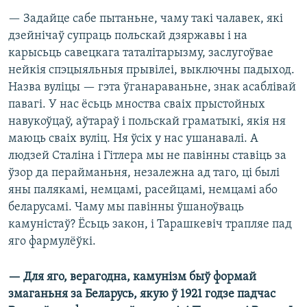
— Задайце сабе пытаньне, чаму такі чалавек, які
дзейнічаў супраць польскай дзяржавы і на
карысьць савецкага таталітарызму, заслугоўвае
нейкія спэцыяльныя прывілеі, выключны падыход.
Назва вуліцы — гэта ўганараваньне, знак асаблівай
павагі. У нас ёсьць мноства сваіх прыстойных
навукоўцаў, аўтараў і польскай граматыкі, якія ня
маюць сваіх вуліц. Ня ўсіх у нас ушанавалі. А
людзей Сталіна і Гітлера мы не павінны ставіць за
ўзор да перайманьня, незалежна ад таго, ці былі
яны палякамі, немцамі, расейцамі, немцамі або
беларусамі. Чаму мы павінны ўшаноўваць
камуністаў? Ёсьць закон, і Тарашкевіч трапляе пад
яго фармулёўкі.
— Для яго, верагодна, камунізм быў формай
змаганьня за Беларусь, якую ў 1921 годзе падчас