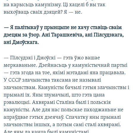
на карысьць камунізму. Ці хацелі б вы так
выхоўваць сваіх дзяцей? Я — не.
— Я палітыкаў у прынцыпе не хачу ставіць сваім
дзецям за ўзор. Ані Тарашкевіча, ані Пілсудзкага,
ані Дмоўскага.
— Пілсудзкі і Дмоўскі — гэта ўжо вашае
меркаваньне. Дзейнасьць у камуністычнай партыі
— гэта згода на тое, якімі мэтадамі яна працавала.
У СССР злачынства таксама не называлі
злачынствам. Камуністы бачылі гэтыя злачынствы і
прымалі іх. Яны тлумачылі, што гэта цана
рэвалюцыі. Ахвярамі Сталіна былі і польскія
камуністы. Але для нас польскае паходжаньне не
апраўдвае гэтых дзеячаў. Спачатку яны прымалі
злачынствы іншых, а потым самі сталі ахвярамі.
Але яны да канца былі камуністамі.