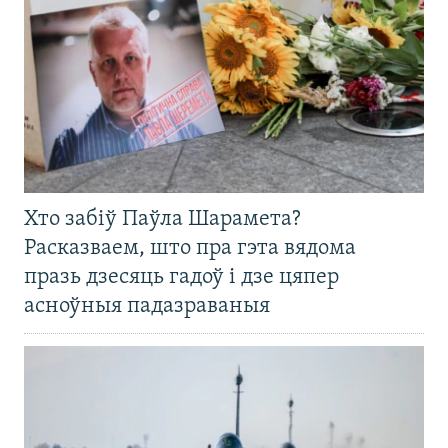
Хто забіў Паўла Шарамета?
Расказваем, што пра гэта вядома
празь дзесяць гадоў і дзе цяпер
асноўныя падазраваныя