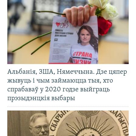
Альбанія, ЗША, Нямеччына. Дзе цяпер
жывуць і чым займаюцца тыя, хто
спрабаваў у 2020 годзе выйграць
прэзыдэнцкія выбары