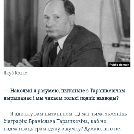
Якуб Колас
— Наколькі я разумею, пытаньне з Тарашкевічам
вырашанае і мы чакаем толькі подпіс ваяводы?
— Я адкажу вам пытаньнем. Ці магчыма зьмяніць
біяграфію Браніслава Тарашкевіча, каб не
падманваць грамадзкую думку? Думаю, што не.