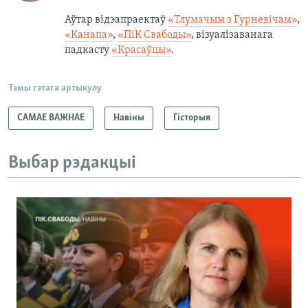
Аўтар відэапраектаў
«Тлумачым з Гурневічам»
,
«Канапа»
,
«ПіК Свабоды»
, візуалізаванага
падкасту
«Красаўцы»
.
Тэмы гэтага артыкулу
САМАЕ ВАЖНАЕ
Навіны
Гісторыя
Выбар рэдакцыі