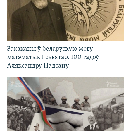
Закаханы ў беларускую мову
матэматык і сьвятар. 100 гадоў
Аляксандру Надсану