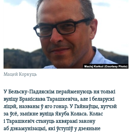
КУЛЬТУРА
МОВА
КАЛЯНДАР
НА ХВАЛЯХ СВАБОДЫ
Мацей Коркуць
У Бельску-Падляскім перайменуюць ня толькі
вуліцу Браніслава Тарашкевіча, але і беларускі
ліцэй, названы ў яго гонар. У Гайнаўцы, хутчэй
за ўсё, зьнікне вуліца Якуба Коласа. Колас
і Тарашкевіч стануць ахвярамі закону
аб дэкамунізацыі, які ўступіў у дзеяньне