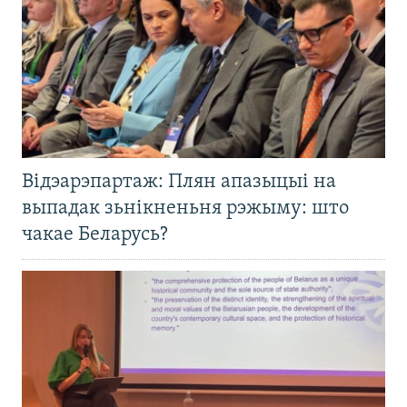
Відэарэпартаж: Плян апазыцыі на
выпадак зьнікненьня рэжыму: што
чакае Беларусь?