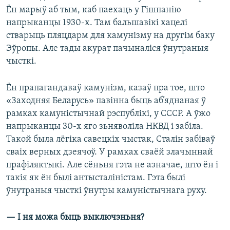
Ён марыў аб тым, каб паехаць у Гішпанію
напрыканцы 1930-х. Там бальшавікі хацелі
стварыць пляцдарм для камунізму на другім баку
Эўропы. Але тады акурат пачыналіся ўнутраныя
чысткі.
Ён прапагандаваў камунізм, казаў пра тое, што
«Заходняя Беларусь» павінна быць аб’яднаная ў
рамках камуністычнай рэспублікі, у СССР. А ўжо
напрыканцы 30-х яго зьняволіла НКВД і забіла.
Такой была лёгіка савецкіх чыстак, Сталін забіваў
сваіх верных дзеячоў. У рамках сваёй злачыннай
прафіляктыкі. Але сёньня гэта не азначае, што ён і
такія як ён былі антысталіністам. Гэта былі
ўнутраныя чысткі ўнутры камуністычнага руху.
— І ня можа быць выключэньня?