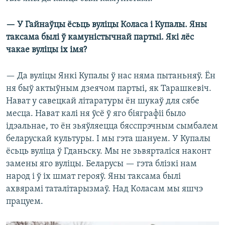
— У Гайнаўцы ёсьць вуліцы Коласа і Купалы. Яны
таксама былі ў камуністычнай партыі. Які лёс
чакае вуліцы іх імя?
— Да вуліцы Янкі Купалы ў нас няма пытаньняў. Ён
ня быў актыўным дзеячом партыі, як Тарашкевіч.
Нават у савецкай літаратуры ён шукаў для сябе
месца. Нават калі ня ўсё ў яго біяграфіі было
ідэальнае, то ён зьяўляецца бясспрэчным сымбалем
беларускай культуры. І мы гэта шануем. У Купалы
ёсьць вуліца ў Гданьску. Мы не зьвярталіся наконт
замены яго вуліцы. Беларусы — гэта блізкі нам
народ і ў іх шмат герояў. Яны таксама былі
ахвярамі таталітарызмаў. Над Коласам мы яшчэ
працуем.