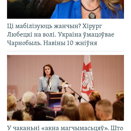
Ці мабілізуюць жанчын? Хірург
Любецкі на волі. Украіна ўмацоўвае
Чарнобыль. Навіны 10 жніўня
У чаканьні «акна магчымасьцяў». Што