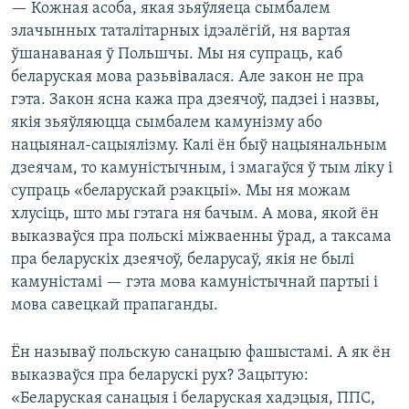
— Кожная асоба, якая зьяўляеца сымбалем
злачынных таталітарных ідэалёгій, ня вартая
ўшанаваная ў Польшчы. Мы ня супраць, каб
беларуская мова разьвівалася. Але закон не пра
гэта. Закон ясна кажа пра дзеячоў, падзеі і назвы,
якія зьяўляюцца сымбалем камунізму або
нацыянал-сацыялізму. Калі ён быў нацыянальным
дзеячам, то камуністычным, і змагаўся ў тым ліку і
супраць «беларускай рэакцыі». Мы ня можам
хлусіць, што мы гэтага ня бачым. А мова, якой ён
выказваўся пра польскі міжваенны ўрад, а таксама
пра беларускіх дзеячоў, беларусаў, якія не былі
камуністамі — гэта мова камуністычнай партыі i
мова савецкай прапаганды.
Ён называў польскую санацыю фашыстамі. А як ён
выказваўся пра беларускі рух? Зацытую:
«Беларуская санацыя і беларуская хадэцыя, ППС,