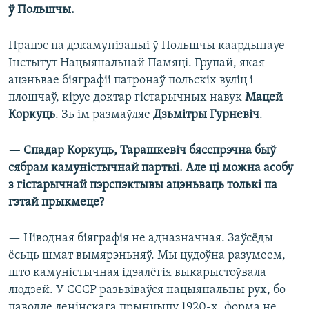
ў Польшчы.
Працэс па дэкамунізацыі ў Польшчы каардынауе
Інстытут Нацыянальнай Памяці. Групай, якая
ацэньвае біяграфіі патронаў польскіх вуліц і
плошчаў, кіруе доктар гістарычных навук
Мацей
Коркуць
. Зь ім размаўляе
Дзьмітры Гурневіч
.
— Спадар Коркуць, Тарашкевіч бясспрэчна быў
сябрам камуністычнай партыі. Але ці можна асобу
з гістарычнай пэрспэктывы ацэньваць толькі па
гэтай прыкмеце?
— Ніводная біяграфія не адназначная. Заўсёды
ёсьць шмат вымярэньняў. Мы цудоўна разумеем,
што камуністычная ідэалёгія выкарыстоўвала
людзей. У СССР разьвіваўся нацыянальны рух, бо
паводле ленінскага прынцыпу 1920-х, форма не