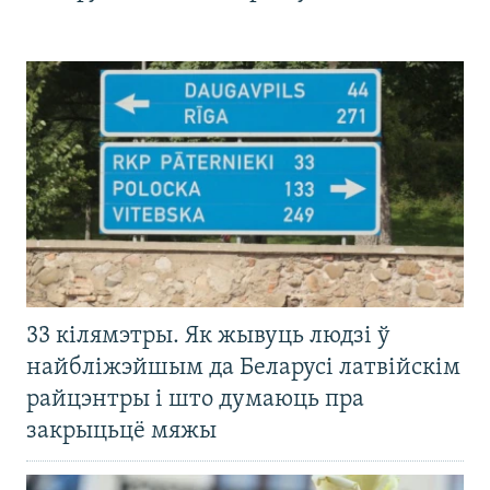
33 кілямэтры. Як жывуць людзі ў
найбліжэйшым да Беларусі латвійскім
райцэнтры і што думаюць пра
закрыцьцё мяжы