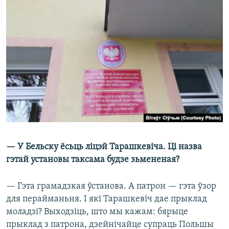
— У Бельску ёсьць ліцэй Тарашкевіча. Ці назва
гэтай установы таксама будзе зьмененая?
— Гэта грамадзкая ўстанова. А патрон — гэта ўзор
для перайманьня. І які Тарашкевіч дае прыклад
моладзі? Выходзіць, што мы кажам: бярыце
прыклад з патрона, дзейнічайце супраць Польшы