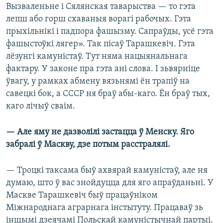
Вызваленьне і Сялянская таварыства — то гэта
лепш або горш схаваныя ворагі рабочых. Гэта
прыхільнікі і падпора фашызму. Сапраўды, усё гэта
фашыстоўкі лягер». Так пісаў Тарашкевіч. Гэта
лёзунгі камуністаў. Тут няма нацыянальнага
фактару. У законе пра гэта ані слова. І зьвярніце
ўвагу, у рамках абмену вязьнямі ён трапіў на
савецкі бок, а СССР ня браў абы-каго. Ён браў тых,
каго лічыў сваім.
— Але яму не дазволілі застацца ў Менску. Яго
забралі ў Маскву, дзе потым расстралялі.
— Троцкі таксама быў ахвярай камуністаў, але ня
думаю, што ў вас знойдуцца для яго апраўданьні. У
Маскве Тарашкевіч быў працаўніком
Міжнароднага аграрнага інстытуту. Працаваў зь
іншымі дзеячамі Польскай камуністычнай партыі.