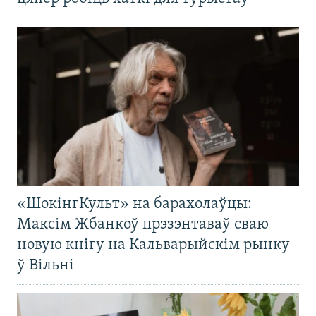
«ШокінгКульт» на барахолаўцы:
Максім Жбанкоў прэзэнтаваў сваю
новую кнігу на Кальварыйскім рынку
ў Вільні