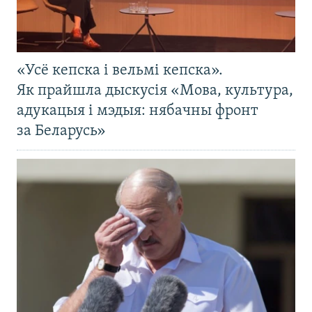
«Усё кепска і вельмі кепска».
Як прайшла дыскусія «Мова, культура,
адукацыя і мэдыя: нябачны фронт
за Беларусь»