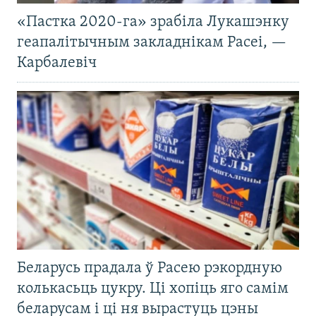
«Пастка 2020-га» зрабіла Лукашэнку
геапалітычным закладнікам Расеі, —
Карбалевіч
Беларусь прадала ў Расею рэкордную
колькасьць цукру. Ці хопіць яго самім
беларусам і ці ня вырастуць цэны