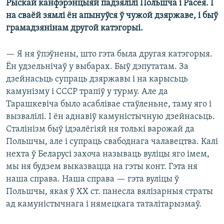
Рыскай канфэрэнцыяй падзялілі Польшча і Расея. І
на сваёй зямлі ён апынуўся ў чужой дзяржаве, і быў
грамадзянінам другой катэгорыі.
— Я ня ўпэўнены, што гэта была другая катэгорыя.
Ён удзельнічаў у выбарах. Быў дэпутатам. За
дзейнасьць супраць дзяржавы і на карысьць
камунізму і СССР трапіў у турму. Але да
Тарашкевіча было асаблівае стаўленьне, таму яго і
вызвалілі. І ён аднавіў камуністычную дзейнасьць.
Сталінізм быў ідэалёгіяй ня толькі варожай да
Польшчы, але і супраць свабоднага чалавецтва. Калі
нехта ў Беларусі захоча называць вуліцы яго імем,
мы ня будзем выказвацца на гэты конт. Гэта ня
наша справа. Наша справа — гэта вуліцы ў
Польшчы, якая ў XX ст. панесла вялізарныя страты
ад камуністычнага і нямецкага таталітарызмаў.