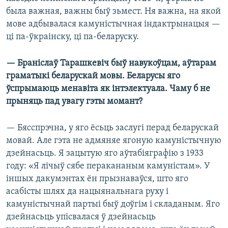
была важная, важны быў зьмест. Ня важна, на якой
мове адбывалася камуністычная індактрынацыя —
ці па-ўкраінску, ці па-беларуску.
— Браніслаў Тарашкевіч быў навукоўцам, аўтарам
граматыкі беларускай мовы. Беларусы яго
ўспрымаюць менавіта як інтэлектуала. Чаму б не
прыняць пад увагу гэты момант?
— Бясспрэчна, у яго ёсьць заслугі перад беларускай
мовай. Але гэта не адмяняе ягоную камуністычную
дзейнасьць. Я зацытую яго аўтабіяграфію з 1933
году: «Я лічыў сябе перакананым камуністам». У
іншых дакумэнтах ён прызнаваўся, што яго
асабісты шлях да нацыянальнага руху і
камуністычнай партыі быў доўгім і складаным. Яго
дзейнасьць упісвалася ў дзейнасьць