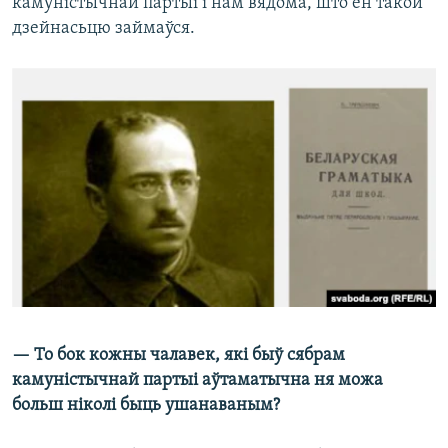
камуністычнай партыі і нам вядома, што ён такой
дзейнасьцю займаўся.
— То бок кожны чалавек, які быў сябрам
камуністычнай партыі аўтаматычна ня можа
больш ніколі быць ушанаваным?