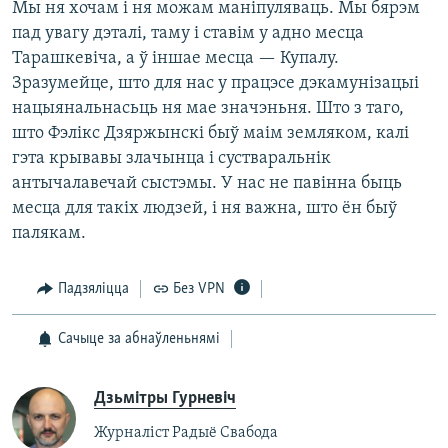
Мы ня хочам і ня можам маніпуляваць. Мы бярэм
пад увагу дэталі, таму і ставім у адно месца
Тарашкевіча, а ў іншае месца — Купалу.
Зразумейце, што для нас у працэсе дэкамунізацыі
нацыянальнасьць ня мае значэньня. Што з таго,
што Фэлікс Дзяржынскі быў маім земляком, калі
гэта крывавы злачынца і сустваральнік
антычалавечай сыстэмы. У нас не павінна быць
месца для такіх людзей, і ня важна, што ён быў
палякам.
Падзяліцца
Без VPN
Сачыце за абнаўленьнямі
Дзьмітры Гурневіч
Журналіст Радыё Свабода