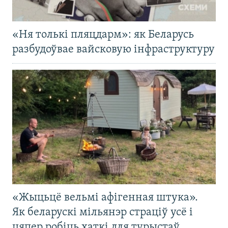
«Ня толькі пляцдарм»: як Беларусь
разбудоўвае вайсковую інфраструктуру
«Жыцьцё вельмі афігенная штука».
Як беларускі мільянэр страціў усё і
цяпер робіць хаткі для турыстаў