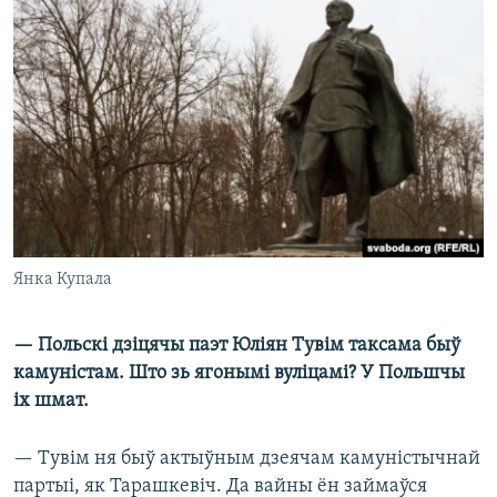
Янка Купала
— Польскі дзіцячы паэт Юліян Тувім таксама быў
камуністам. Што зь ягонымі вуліцамі? У Польшчы
іх шмат.
— Тувім ня быў актыўным дзеячам камуністычнай
партыі, як Тарашкевіч. Да вайны ён займаўся