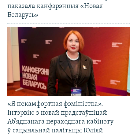
паказала канфэрэнцыя «Новая
Беларусь»
«Я некамфортная фэміністка».
Інтэрвію з новай прадстаўніцай
Аб’яднанага пераходнага кабінэту
ў сацыяльнай палітыцы Юліяй