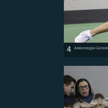
4
Аляксандра Саснов