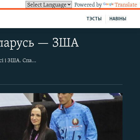
Powered by
Translate
ТЭСТЫ
НАВІНЫ
еларусь — ЗША
Скончыўся першы дзень Кубку Фэдэрацыі паміж тэнісісткамі зборных Беларусі і ЗША. Спачатку лідэр амэрыканак Кока Вандэвэге перамагла Аляксандру Сасновіч зь лікам 6:4, 6:4. А затым Арына Сабаленка зраўнала лік у сустрэчы, адолеўшы Слоўн Стывенс