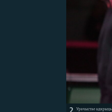
2
Урачыстае адкрыць