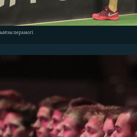
ьлёзы перамогі