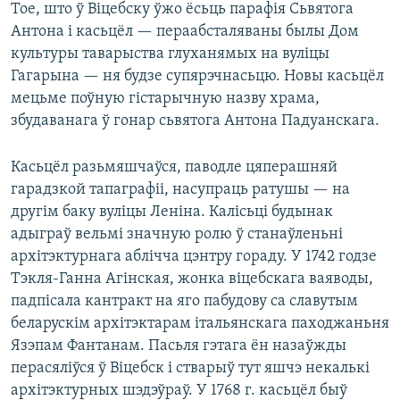
Тое, што ў Віцебску ўжо ёсьць парафія Сьвятога
Антона і касьцёл — пераабсталяваны былы Дом
культуры таварыства глуханямых на вуліцы
Гагарына — ня будзе супярэчнасьцю. Новы касьцёл
мецьме поўную гістарычную назву храма,
збудаванага ў гонар сьвятога Антона Падуанскага.
Касьцёл разьмяшчаўся, паводле цяперашняй
гарадзкой тапаграфіі, насупраць ратушы — на
другім баку вуліцы Леніна. Калісьці будынак
адыграў вельмі значную ролю ў станаўленьні
архітэктурнага аблічча цэнтру гораду. У 1742 годзе
Тэкля-Ганна Агінская, жонка віцебскага ваяводы,
падпісала кантракт на яго пабудову са славутым
беларускім архітэктарам італьянскага паходжаньня
Язэпам Фантанам. Пасьля гэтага ён назаўжды
перасяліўся ў Віцебск і стварыў тут яшчэ некалькі
архітэктурных шэдэўраў. У 1768 г. касьцёл быў