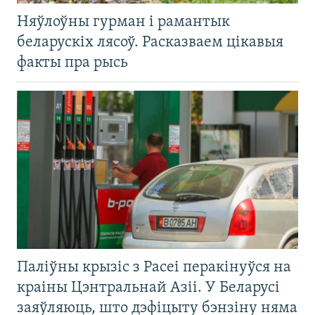
Няўлоўны гурман і рамантык
беларускіх лясоў. Расказваем цікавыя
факты пра рысь
Паліўны крызіс з Расеі перакінуўся на
краіны Цэнтральнай Азіі. У Беларусі
заяўляюць, што дэфіцыту бэнзіну няма