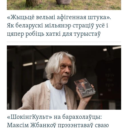
«Жыцьцё вельмі афігенная штука».
Як беларускі мільянэр страціў усё і
цяпер робіць хаткі для турыстаў
«ШокінгКульт» на барахолаўцы:
Максім Жбанкоў прэзэнтаваў сваю