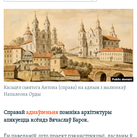
КУЛЬТУРА
МОВА
КАЛЯНДАР
НА ХВАЛЯХ СВАБОДЫ
Касьцёл сьвятога Антона (справа) на адным з малюнкаў
Напалеона Орды
Справай
аднаўленьня
помніка архітэктуры
апякуецца ксёндз Вячаслаў Барок.
Ён паведаміў, што праект рэканструкцыі, дасланы ў