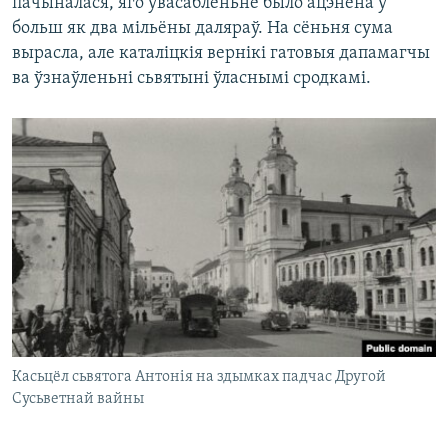
пачыналася, яго ўвасабленьне было ацэнена ў
больш як два мільёны даляраў. На сёньня сума
вырасла, але каталіцкія вернікі гатовыя дапамагчы
ва ўзнаўленьні сьвятыні ўласнымі сродкамі.
Касьцёл сьвятога Антонія на здымках падчас Другой
Сусьветнай вайны