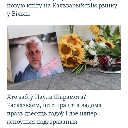
новую кнігу на Кальварыйскім рынку
ў Вільні
Хто забіў Паўла Шарамета?
Расказваем, што пра гэта вядома
празь дзесяць гадоў і дзе цяпер
асноўныя падазраваныя