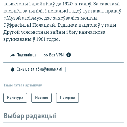
асьвячоны і дзейнічаў да 1920-х гадоў. За саветамі
касьцёл зачынілі, і некалькі гадоў тут нават працаў
«Музэй атэізму», дзе захоўваліся мошчы
Эўфрасіньні Полацкай. Будынак пацярпеў у гады
Другой усясьветнай вайны і быў канчаткова
зруйнаваны ў 1961 годзе.
Падзяліцца
Без VPN
Сачыце за абнаўленьнямі
Тэмы гэтага артыкулу
Культура
Навіны
Гісторыя
Выбар рэдакцыі