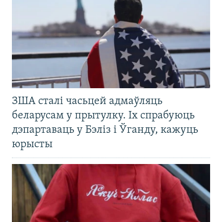
ЗША сталі часьцей адмаўляць
беларусам у прытулку. Іх спрабуюць
дэпартаваць у Бэліз і Ўганду, кажуць
юрысты