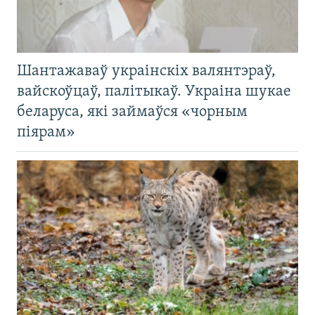
Шантажаваў украінскіх валянтэраў,
вайскоўцаў, палітыкаў. Украіна шукае
беларуса, які займаўся «чорным
піярам»