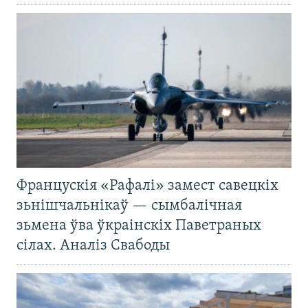
Францускія «Рафалі» замест савецкіх
зьнішчальнікаў — сымбалічная
зьмена ўва ўкраінскіх Паветраных
сілах. Аналіз Свабоды