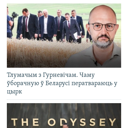
Тлумачым з Гурневічам. Чаму
ўборачную ў Беларусі ператвараюць у
цырк