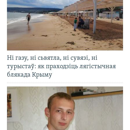
Ні газу, ні сьвятла, ні сувязі, ні
турыстаў: як праходзіць лягістычная
блякада Крыму