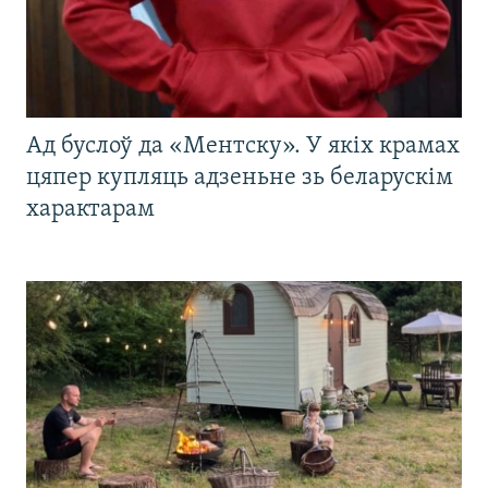
Ад буслоў да «Ментску». У якіх крамах
цяпер купляць адзеньне зь беларускім
характарам