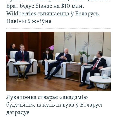
Брат будуе бізнэс на $10 млн.
Wildberries сьпяшаецца ў Беларусь.
Навіны 5 жніўня
Лукашэнка стварае «акадэмію
будучыні», пакуль навука ў Беларусі
дэградуе