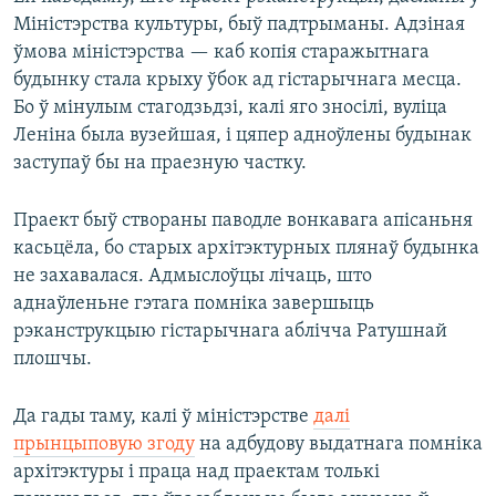
Міністэрства культуры, быў падтрыманы. Адзіная
ўмова міністэрства — каб копія старажытнага
будынку стала крыху ўбок ад гістарычнага месца.
Бо ў мінулым стагодзьдзі, калі яго зносілі, вуліца
Леніна была вузейшая, і цяпер адноўлены будынак
заступаў бы на праезную частку.
Праект быў створаны паводле вонкавага апісаньня
касьцёла, бо старых архітэктурных плянаў будынка
не захавалася. Адмыслоўцы лічаць, што
аднаўленьне гэтага помніка завершыць
рэканструкцыю гістарычнага аблічча Ратушнай
плошчы.
Да гады таму, калі ў міністэрстве
далі
прынцыповую згоду
на адбудову выдатнага помніка
архітэктуры і праца над праектам толькі