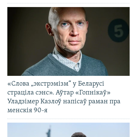
«Слова „экстрэмізм“ у Беларусі
страціла сэнс». Аўтар «Гопнікаў»
Уладзімер Казлоў напісаў раман пра
менскія 90-я