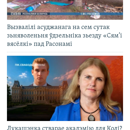
Вызвалілі асуджанага на сем сутак
зьняволеньня ўдзельніка зьезду «Сям’і
вясёлкі» пад Расонамі
Лукашэнка стварае акадэмію для Колі?