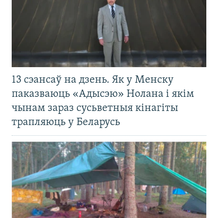
13 сэансаў на дзень. Як у Менску
паказваюць «Адысэю» Нолана і якім
чынам зараз сусьветныя кінагіты
трапляюць у Беларусь