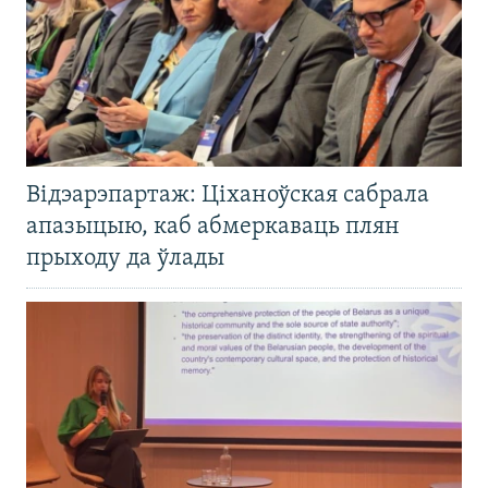
Відэарэпартаж: Ціханоўская сабрала
апазыцыю, каб абмеркаваць плян
прыходу да ўлады