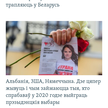
трапляюць у Беларусь
Альбанія, ЗША, Нямеччына. Дзе цяпер
жывуць і чым займаюцца тыя, хто
спрабаваў у 2020 годзе выйграць
прэзыдэнцкія выбары