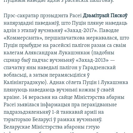
Пуціным наведае адзін з расейскіх палігонаў.
Прэс-сакратар прэзыдэнта Расеі
Дзьмітрый Пяскоў
напярэдадні паведаміў, што Пуцін плянуе наведаць
адзін з этапаў вучэньняў «Захад-2017». Паводле
«Коммерсанта», першапачаткова меркавалася, што
Пуцін прыбудзе на расейскі палігон разам са сваім
калегам Аляксандрам Лукашэнкам (падобны
сцэнар быў падчас вучэньняў «Захад-2013» —
спачатку яны наведалі палігон у Гарадзенскай
вобласьці, а затым перамясьціліся ў
Калінінградзкую). Аднак сёлета Пуцін і Лукашэнка
плянуюць наведаюць вучэньні кожны ў сваёй
краіне. 14 верасьня на сайце Міністэрства абарны
Расеі зьявілася інфармацыя пра перакідваньне
падразьдзяленьняў 1-й танкавай арміі на
тэрыторыю Беларусі ў рамках вучэньняў.
Беларускае Міністэрства абароны гэтую