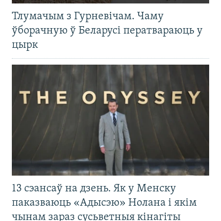
Тлумачым з Гурневічам. Чаму
ўборачную ў Беларусі ператвараюць у
цырк
13 сэансаў на дзень. Як у Менску
паказваюць «Адысэю» Нолана і якім
чынам зараз сусьветныя кінагіты