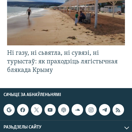
Ні газу, ні сьвятла, ні сувязі, ні
турыстаў: як праходзіць лягістычная
блякада Крыму
САЧЫЦЕ ЗА АБНАЎЛЕНЬНЯМІ
РАЗЬДЗЕЛЫ САЙТУ