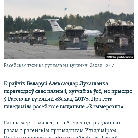
КУЛЬТУРА
МОВА
КАЛЯНДАР
НА ХВАЛЯХ СВАБОДЫ
Расейская тэхніка рушыла на вучэньні Захад-2017
Кіраўнік Беларусі Аляксандар Лукашэнка
перагледзеў свае пляны і, хутчэй за ўсё, не прыедзе
ў Расею на вучэньні «Захад-2017». Пра гэта
паведаміла расейскае выданьне «Коммерсант».
Раней меркавалася, што Аляксандар Лукашэнка
разам з расейскім прэзыдэнтам Уладзімірам