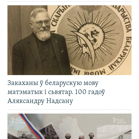
Закаханы ў беларускую мову
матэматык і сьвятар. 100 гадоў
Аляксандру Надсану