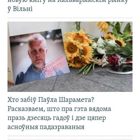
новую кнігу на Кальварыйскім рынку
ў Вільні
Хто забіў Паўла Шарамета?
Расказваем, што пра гэта вядома
празь дзесяць гадоў і дзе цяпер
асноўныя падазраваныя