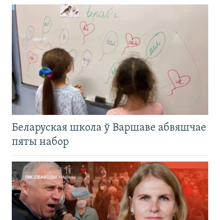
Беларуская школа ў Варшаве абвяшчае
пяты набор