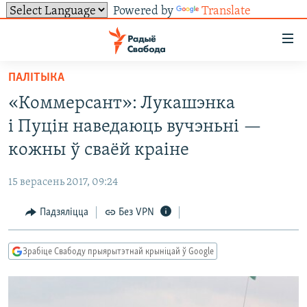
Powered by
Translate
Лінкі
ўнівэрсальнага
доступу
ПАЛІТЫКА
НАВІНЫ
Перайсьці
«Коммерсант»: Лукашэнка
да
ТОЛЬКІ НА СВАБОДЗЕ
УСЕ НАВІНЫ
і Пуцін наведаюць вучэньні —
галоўнага
СУВЯЗЬ
ВІДЭА І ФОТА
ТЭСТЫ
зьместу
кожны ў сваёй краіне
Перайсьці
ПАДПІСАЦЦА
ЛЮДЗІ
БЛОГІ
АБЫСЬЦІ БЛЯКАВАНЬНЕ
да
15 верасень 2017, 09:24
ПАЛІТЫКА
ГІСТОРЫЯ НА СВАБОДЗЕ
ПАДЗЯЛІЦЦА ІНФАРМАЦЫЯЙ
RSS
галоўнай
САЧЫЦЕ ЗА АБНАЎЛЕНЬНЯМІ
Падзяліцца
Без VPN
навігацыі
ЭКАНОМІКА
ПАДКАСТЫ
ПАДКАСТЫ
Перайсьці
ВАЙНА
КНІГІ
FACEBOOK
да
Зрабіце Свабоду прыярытэтнай крыніцай ў Google
БЕЛАРУСЫ НА ВАЙНЕ
АЎДЫЁКНІГІ
TWITTER
пошуку
ПАЛІТВЯЗЬНІ
PREMIUM
Усе сайты РС/РСЭ