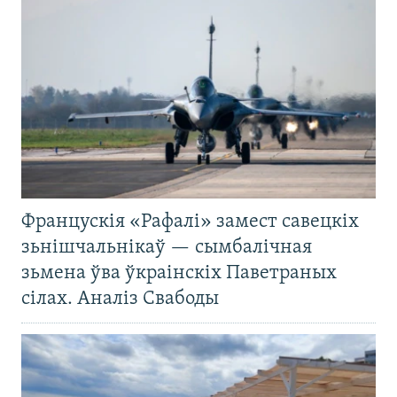
Францускія «Рафалі» замест савецкіх
зьнішчальнікаў — сымбалічная
зьмена ўва ўкраінскіх Паветраных
сілах. Аналіз Свабоды