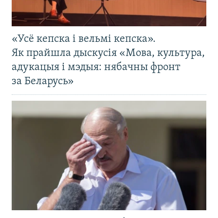
«Усё кепска і вельмі кепска».
Як прайшла дыскусія «Мова, культура,
адукацыя і мэдыя: нябачны фронт
за Беларусь»