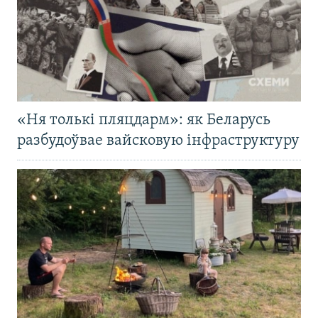
«Ня толькі пляцдарм»: як Беларусь
разбудоўвае вайсковую інфраструктуру