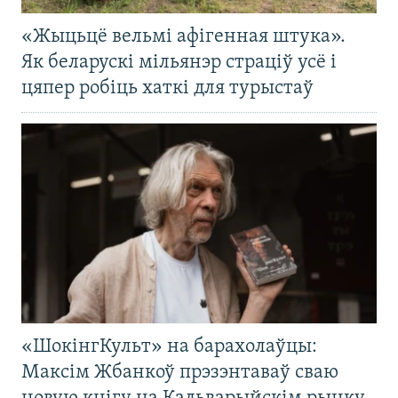
«Жыцьцё вельмі афігенная штука».
Як беларускі мільянэр страціў усё і
цяпер робіць хаткі для турыстаў
«ШокінгКульт» на барахолаўцы:
Максім Жбанкоў прэзэнтаваў сваю