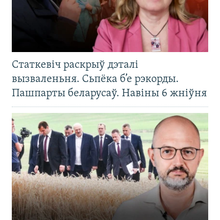
Статкевіч раскрыў дэталі
вызваленьня. Сьпёка б’е рэкорды.
Пашпарты беларусаў. Навіны 6 жніўня