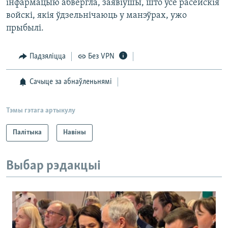
інфармацыю абвергла, заявіўшы, што ўсе расейскія
войскі, якія ўдзельнічаюць у манэўрах, ужо
прыбылі.
Падзяліцца
Без VPN
Сачыце за абнаўленьнямі
Тэмы гэтага артыкулу
Палітыка
Навіны
Выбар рэдакцыі