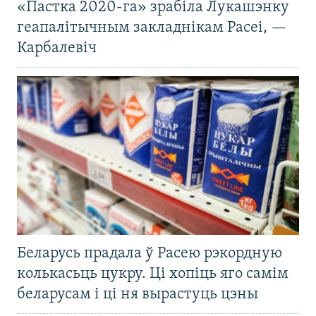
«Пастка 2020-га» зрабіла Лукашэнку
геапалітычным закладнікам Расеі, —
Карбалевіч
Беларусь прадала ў Расею рэкордную
колькасьць цукру. Ці хопіць яго самім
беларусам і ці ня вырастуць цэны