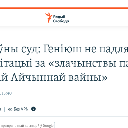
ўны суд: Геніюш не падл
літацыі за «злачынствы п
ай Айчыннай вайны»
 15:40
а
Без VPN
 прыярытэтнай крыніцай ў Google