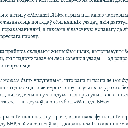
ьным кодэксе Рэспублікі Беларусь на сёньняшні дзень
ьне актыву «Моладзі БНФ», атрыманы адказ чарговым
межаванасьць поглядаў сёньняшніх уладаў, якія дагэту
і перакананьнямі, а таксама відавочную непавагу да л
арускага народу.
юш
прайшла складаны жыцьцёвы шлях, вытрымаўшы ў
, якія падрыхтаваў ёй лёс і савецкія ўлады — ад рэпрэ
а творчасьць.
 можам быць упэўненымі, што рана ці позна яе імя бу
а з годнасьцю, а яе вершы зноў загучаць на ўроках бе
ры, нягледзячы на ўсе надуманыя прысуды і так званы
ствы», — падсумоўваюць сябры «Моладзі БНФ».
 Ларыса Геніюш жыла ў Празе, выконвала функцыі Генэ
аду БНР, займаючыся ўпарадкаваньнем і захаваньнем а