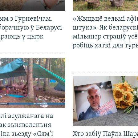
ым з Гурневічам.
«Жыцьцё вельмі афі
борачную ў Беларусі
штука». Як беларуск
араюць у цырк
мільянэр страціў усё
робіць хаткі для тур
лі асуджанага на
ак зьняволеньня
іка зьезду «Сям’і
Хто забіў Паўла Шар