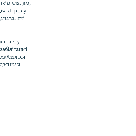
ецкім уладам,
і». Ларысу
анава, які
леньня ў
эабілітацыі
дмаўлялася
адзянкай