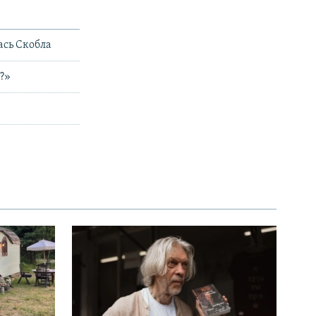
ась Скобла
?»