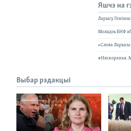
Яшчэ на г
Ларысу Геніюш 
Моладзь БНФ аб
«Слова Ларысы 
#Няскораная. 
Выбар рэдакцыі