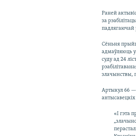
Раней актывіс
за рэабілітац
падлягаючай р
Сёньня прыйш
адмаўляюць у
суду ад 24 лі
рэабілітаван
злачынствы, п
Артыкул 66 — 
антысавецкіх
«І гэта 
„злачынс
перастал