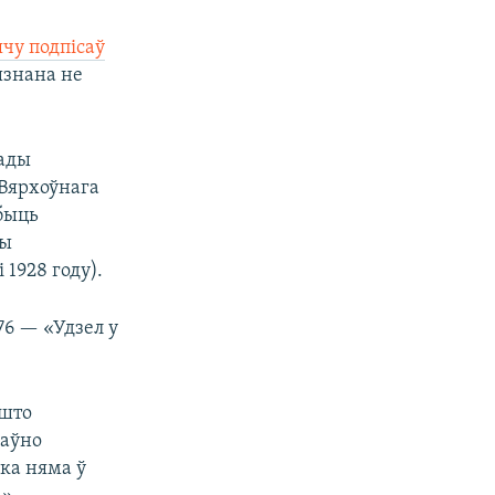
чу подпісаў
ызнана не
лады
 Вярхоўнага
 быць
ны
1928 году).
76 — «Удзел у
 што
даўно
зка няма ў