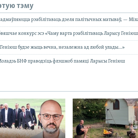
этую тэму
адмаўляюцца рэабілітаваць дзеля палітычных матываў, — Міх
вяшчае конкурс эсэ «Чаму варта рэабілітаваць Ларысу Геніюш
Геніюш будзе жыць вечна, незалежна ад любой улады...»
Моладзь БНФ праводзіць флэшмоб памяці Ларысы Геніюш