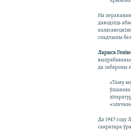
Крымінал
На пераканан
даводзіць аб
калясавецкім
спадчыны бел
Ларыса Гені
выпрабаваньні
да забароны н
«Таму мы
ўшанаван
літарату
«злачын
Да 1947 году
сакратара ўр