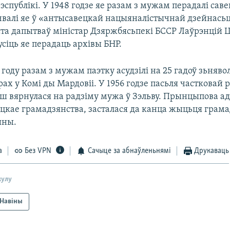
спублікі. У 1948 годзе яе разам з мужам перадалі сав
ачвалі яе ў «антысавецкай нацыяналістычнай дзейнасьц
та дапытваў міністар Дзяржбясьпекі БССР Лаўрэнцій Ц
сіць яе перадаць архівы БНР.
году разам з мужам паэтку асудзілі на 25 гадоў зьняво
рах у Комі ды Мардовіі. У 1956 годзе пасьля частковай р
ш вярнулася на радзіму мужа ў Зэльву. Прынцыпова а
цкае грамадзянства, засталася да канца жыцьця грам
ыны.
а
Без VPN
Сачыце за абнаўленьнямі
Друкаваць
кулу
Навіны