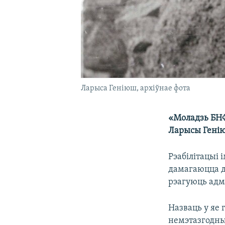
Ларыса Геніюш, архіўнае фота
«Моладзь БНФ
Ларысы Гені
Рэабілітацыі 
дамагаюцца д
рэагуюць адм
Назваць у яе 
немэтазгодны