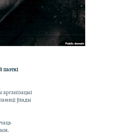
 паэткі
ы арганізацыі
памяці ўлады
ічаць
ным.