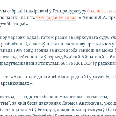
ты сабралі і накіравалі ў Генпракуратуру
больш за тыся
ыю паэткі, на што
быў дадзены адказ
: «Геніюш Л.А. пр
эабілітацыі».
оў чарговы адказ, гэтым разам зь Вярхоўнага суду. У
 рэабілітацыі, спаслаўшыся на пастанову прэзыдыюму
стапада 1999 году, згодна зь якой асоба Геніюш ня можа
ая «за зьдзейсьненыя ў пэрыяд Вялікай Айчыннай вай
радугледжаныя артыкуламі 66 і 76 КК БССР (у рэдакцыі 
гэта «Аказаньне дапамогі міжнароднай буржуазіі», а 
 арганізацыях».
пры тым, — падкрэсьліваюць моладзевыя актывісты, —
твы“, за якія была пакараная Ларыса Антонаўна, ужо 
і лічыцца такімі ў Беларусі, а падобных артыкулаў і блі