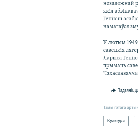
незалежнай рэ
якія абвінав
Геніюш асабіс
намагаўся зму
У лютым 1949 
савецкіх ляге
Ларыса Генію
прымаць саве
Чэхаславачч
Падзяліцц
Тэмы гэтага арты
Культура