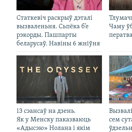
Статкевіч раскрыў дэталі
Тлумач
вызваленьня. Сьпёка б’е
Чаму ў
рэкорды. Пашпарты
ператв
беларусаў. Навіны 6 жніўня
13 сэансаў на дзень.
Вызвалі
Як у Менску паказваюць
сем сут
«Адысэю» Нолана і якім
ўдзельн