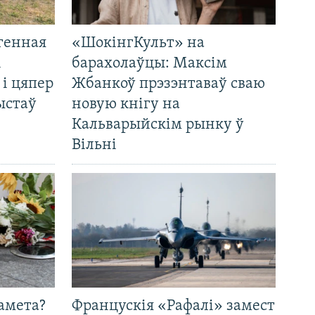
генная
«ШокінгКульт» на
і
барахолаўцы: Максім
 і цяпер
Жбанкоў прэзэнтаваў сваю
ыстаў
новую кнігу на
Кальварыйскім рынку ў
Вільні
амета?
Францускія «Рафалі» замест