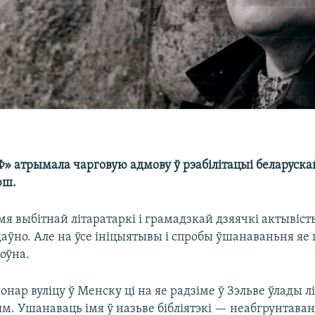
» атрымала чарговую адмову ў рэабілітацыі беларускай
юш.
імя выбітнай літаратаркі і грамадзкай дзяячкі актывіст
аўно. Але на ўсе ініцыятывы і спробы ўшанаваньня яе 
оўна.
гонар вуліцу ў Менску ці на яе радзіме ў Зэльве ўлады л
м. Ушанаваць імя ў назьве бібліятэкі — неабгрунтава