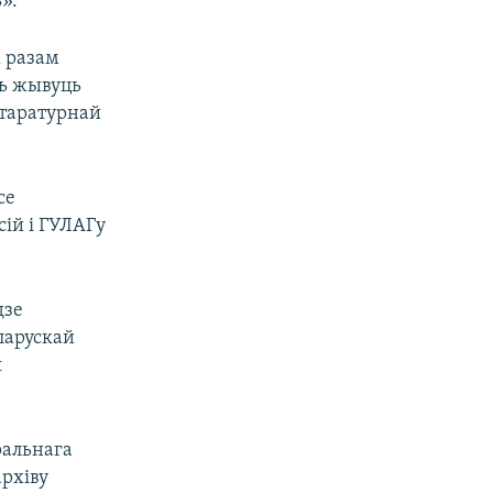
».
 разам
ль жывуць
ітаратурнай
се
сій і ГУЛАГу
дзе
ларускай
я
ральнага
рхіву