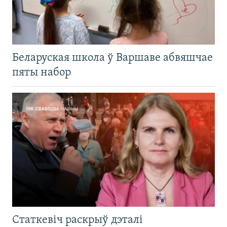
Беларуская школа ў Варшаве абвяшчае
пяты набор
Статкевіч раскрыў дэталі