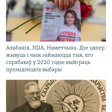
Альбанія, ЗША, Нямеччына. Дзе цяпер
жывуць і чым займаюцца тыя, хто
спрабаваў у 2020 годзе выйграць
прэзыдэнцкія выбары