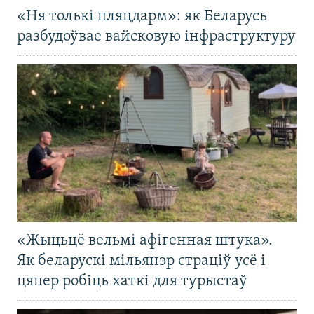
«Ня толькі пляцдарм»: як Беларусь
разбудоўвае вайсковую інфраструктуру
«Жыцьцё вельмі афігенная штука».
Як беларускі мільянэр страціў усё і
цяпер робіць хаткі для турыстаў