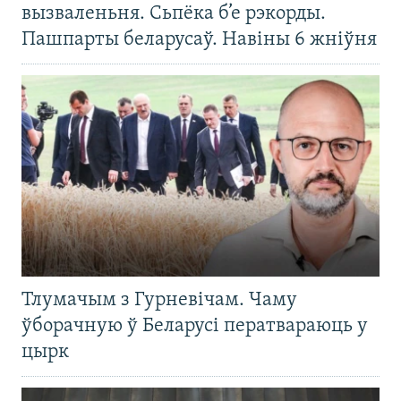
вызваленьня. Сьпёка б’е рэкорды.
Пашпарты беларусаў. Навіны 6 жніўня
Тлумачым з Гурневічам. Чаму
ўборачную ў Беларусі ператвараюць у
цырк