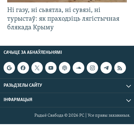
Ні газу, ні сьвятла, ні сувязі, ні
турыстаў: як праходзіць лягістычная
блякада Крыму
САЧЫЦЕ ЗА АБНАЎЛЕНЬНЯМІ
РАЗЬДЗЕЛЫ САЙТУ
ІНФАРМАЦЫЯ
Радыё Свабода © 2026 РС | Усе правы захаваныя.