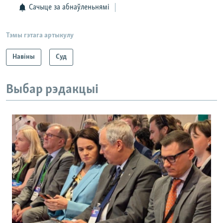
Сачыце за абнаўленьнямі
Тэмы гэтага артыкулу
Навіны
Суд
Выбар рэдакцыі