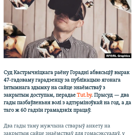
КУЛЬТУРА
МОВА
КАЛЯНДАР
НА ХВАЛЯХ СВАБОДЫ
Суд Кастрычніцкага раёну Горадні абвясьціў вырак
47-гадоваму гарадзенцу за публікацыю ягонага
інтымнага здымку на сайце знаёмстваў з
закрытым доступам, перадае
Tut.by
. Прысуд — два
гады пазбаўленьня волі з адтэрміноўкай на год, а да
таго ж 60 гадзін грамадзкіх працаў.
Два гады таму мужчына стварыў анкету на
закрытым сайце знаёмстваў для гомасэксуалаў, у