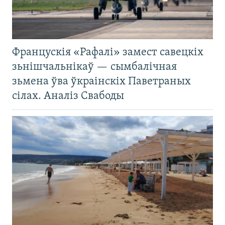
Францускія «Рафалі» замест савецкіх
зьнішчальнікаў — сымбалічная
зьмена ўва ўкраінскіх Паветраных
сілах. Аналіз Свабоды