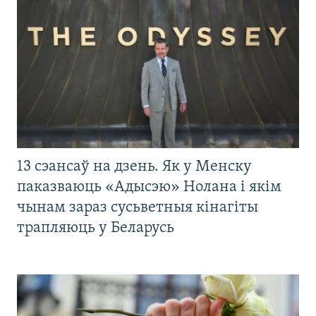
13 сэансаў на дзень. Як у Менску
паказваюць «Адысэю» Нолана і якім
чынам зараз сусьветныя кінагіты
трапляюць у Беларусь