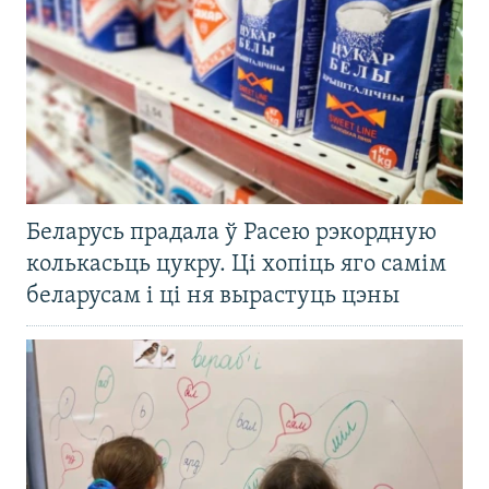
Беларусь прадала ў Расею рэкордную
колькасьць цукру. Ці хопіць яго самім
беларусам і ці ня вырастуць цэны