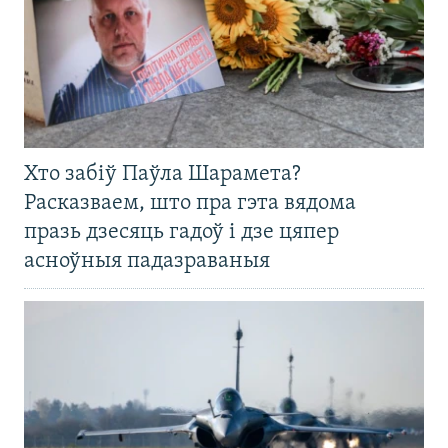
Хто забіў Паўла Шарамета?
Расказваем, што пра гэта вядома
празь дзесяць гадоў і дзе цяпер
асноўныя падазраваныя