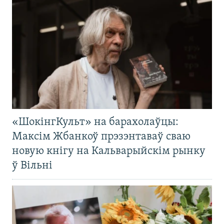
«ШокінгКульт» на барахолаўцы:
Максім Жбанкоў прэзэнтаваў сваю
новую кнігу на Кальварыйскім рынку
ў Вільні