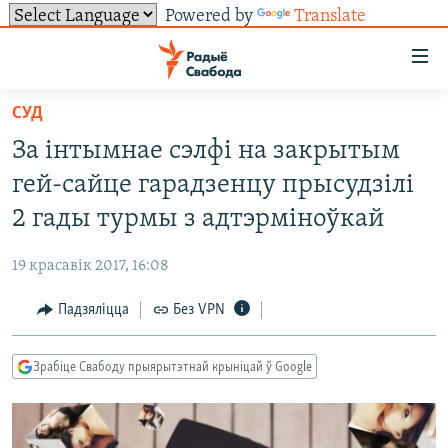
Powered by
Translate
Лінкі
ўнівэрсальнага
доступу
СУД
НАВІНЫ
Перайсьці
За інтымнае сэлфі на закрытым
да
ТОЛЬКІ НА СВАБОДЗЕ
УСЕ НАВІНЫ
гей-сайце гарадзенцу прысудзілі
галоўнага
СУВЯЗЬ
ВІДЭА І ФОТА
ТЭСТЫ
зьместу
2 гады турмы з адтэрміноўкай
Перайсьці
ПАДПІСАЦЦА
ЛЮДЗІ
БЛОГІ
АБЫСЬЦІ БЛЯКАВАНЬНЕ
да
19 красавік 2017, 16:08
ПАЛІТЫКА
ГІСТОРЫЯ НА СВАБОДЗЕ
ПАДЗЯЛІЦЦА ІНФАРМАЦЫЯЙ
RSS
галоўнай
САЧЫЦЕ ЗА АБНАЎЛЕНЬНЯМІ
Падзяліцца
Без VPN
навігацыі
ЭКАНОМІКА
ПАДКАСТЫ
ПАДКАСТЫ
Перайсьці
ВАЙНА
КНІГІ
FACEBOOK
да
Зрабіце Свабоду прыярытэтнай крыніцай ў Google
БЕЛАРУСЫ НА ВАЙНЕ
АЎДЫЁКНІГІ
TWITTER
пошуку
ПАЛІТВЯЗЬНІ
PREMIUM
Усе сайты РС/РСЭ