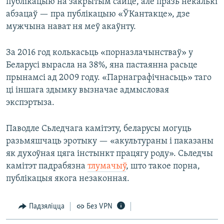
публікацыю на закрытым сайце, але празь некалькі
абзацаў — пра публікацыю «ЎКантакце», дзе
мужчына нават ня меў акаўнту.
За 2016 год колькасьць «порназлачынстваў» у
Беларусі вырасла на 38%, яна пастаянна расьце
прынамсі ад 2009 году. «Парнаграфічнасьць» таго
ці іншага здымку вызначае адмысловая
экспэртыза.
Паводле Сьледчага камітэту, беларусы могуць
разьмяшчаць эротыку — «акультураны і паказаны
як духоўная цяга інстынкт працягу роду». Сьледчы
камітэт падрабязна
тлумачыў
, што такое порна,
публікацыя якога незаконная.
Падзяліцца
Без VPN