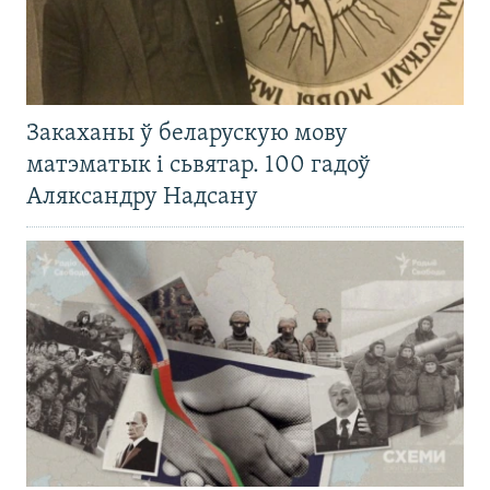
Закаханы ў беларускую мову
матэматык і сьвятар. 100 гадоў
Аляксандру Надсану