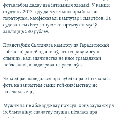
фотаальбом дадаў два інтымныя здымкі. У канцы
студзеня 2017 году да мужчыны прыйшлі зь
ператрусам, канфіскавалі кампутар і смартфон. За
судова-псыхіятрычную экспэртызу ён мусіў
заплаціць 580 рублёў.
Прадстаўнік Сьледчага камітэту па Гарадзенскай
вобласьці раней адзначаў, што справу могуць
спыніць, калі злачынства не нясе грамадзкай
небясьпекі, а падазраваны раскаяўся.
Як міліцыя даведалася пра публікацыю інтымнага
фота на закрытым сайце гей-знаёмстваў, не
паведамляецца.
Мужчына не абскарджваў прысуд, хоць заўважыў у
ім блытаніну: спачатку слушна пісалася пра