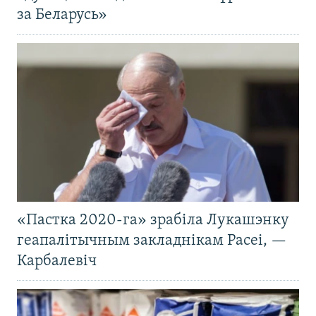
за Беларусь»
«Пастка 2020-га» зрабіла Лукашэнку
геапалітычным закладнікам Расеі, —
Карбалевіч