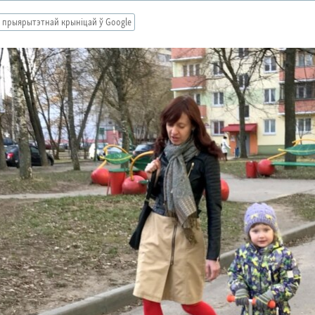
 прыярытэтнай крыніцай ў Google