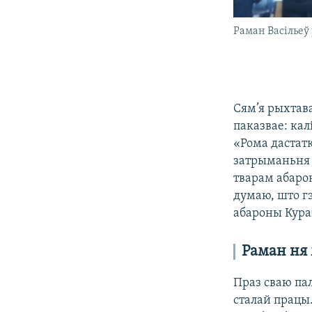
Раман Васільеў 
Сям’я рыхтава
паказвае: кал
«Рома дастат
затрыманьня б
тварам абарон
думаю, што гэ
абароны Кура
Раман ня
Праз сваю па
сталай працы.