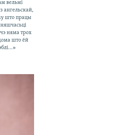
сам вельмі
з ангельскай,
аму што працы
а няшчасьці
шчэ няма трох
дома што ёй
блі...»