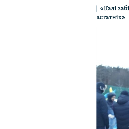
«Калі заб
астатніх»