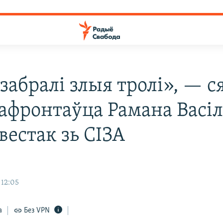
забралі злыя тролі», — с
афронтаўца Рамана Васіл
вестак зь СІЗА
 12:05
а
Без VPN