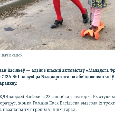
дзіцячы садок
ан Васільеў — адзін з шасьці актывістаў «Маладога Фр
 СІЗА № 1 на вуліцы Валадарскага па абвінавачваньні 
арадкаў.
КДБ забралі Васільева 23 сакавіка з кватэры. Рыхтуюч
ератрус, жонка Рамана Кася Васільева вывезла іх трох
ама назапашаныя грошы ў іншы горад.