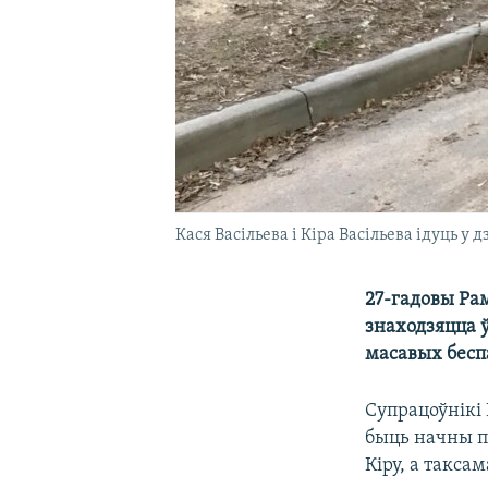
Кася Васільева і Кіра Васільева ідуць у 
27-гадовы Рам
знаходзяцца ў
масавых бесп
Супрацоўнікі 
быць начны п
Кіру, а такс