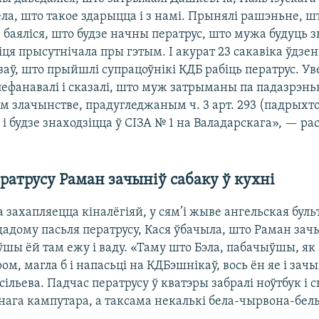
ла, што такое здарыцца і з намі. Прынялі рашэньне, шт
і: баяліся, што будзе начны ператрус, што мужа будуць з
зіця прысутнічала пры гэтым. І акурат 23 сакавіка ўдзе
азаў, што прыйшлі супрацоўнікі КДБ рабіць ператрус. У
ефанавалі і сказалі, што муж затрыманы па падазрэньн
 злачынстве, прадугледжаным ч. 3 арт. 293 (падрыхт
 і будзе знаходзіцца ў СІЗА № 1 на Валадарскага», — ра
ратрусу Раман зачыніў сабаку ў кухні
а захапляецца кіналёгіяй, у сям’і жыве ангельская бульт
адому пасьля ператрусу, Кася ўбачыла, што Раман зачы
ўшы ёй там ежу і ваду. «Таму што Бэла, пабачыўшы, я
ром, магла б і напасьці на КДБэшнікаў, вось ён яе і зач
ільева. Падчас ператрусу ў кватэры забралі ноўтбук і
нага кампутара, а таксама некалькі бела-чырвона-белы