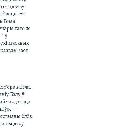
о я адвязу
ьбіваць. Не
нь Рома
вечары таго ж
і ў
оўкі масавых
сказвае Кася
px
width
эр’ерка Бэла.
ніў Бэлу ў
к абыходзяцца
ыніў», —
 сыстэмны блёк
х сьцягоў.