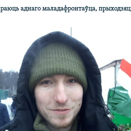
іраюць аднаго маладафронтаўца, прыходзяць