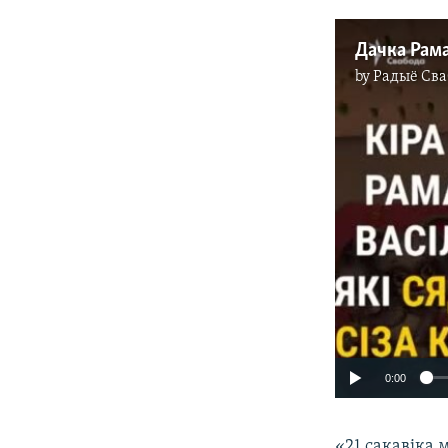
by
Радыё Сва
0:00
«21 сакавіка 