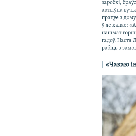
заробкі, браў
актыўна вучы
працуе з дому
ў яе хапае: «
нашмат горшы 
гадоў. Наста 
рабіць з замо
«Чакаю і