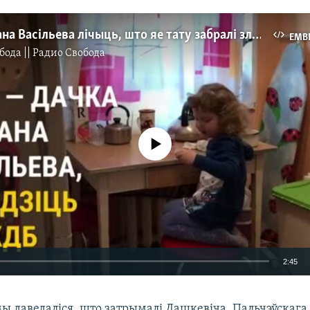
Дачка Рамана Васільева лічыць, што яе тату забралі злыя тролі
EMB
бода || Радио Свобода
No media source currently available
2:45
EMBED
мы даведаліся, што затрымалі Дашкевіча, Пальчэўскага 