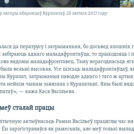
у лягеры абаронцаў Курапатаў, 25 лютага 2017 году
лася да ператрусу і затрыманьня, бо досьвед апошніх 
і забіраюць аднаго маладафронтаўца, то прыходзяць і п
кова вядомы маладафронтавец. Таму верагоднасьць яг
ыла вельмі высокая. Усе шэсьць маладафронтаўцаў, як
ы Курапат, затрыманыя паводле аднаго і таго ж артыку
та нейкім чынам зьвязана з Курапатамі. Яны былі вяд
патаў», — кажа Кася Васільева.
 меў сталай працы
літычную актыўнасьць Раман Васільеў працяглы час ня
 Ён зарэгістраваўся як рамесьнік, але меў толькі выпа