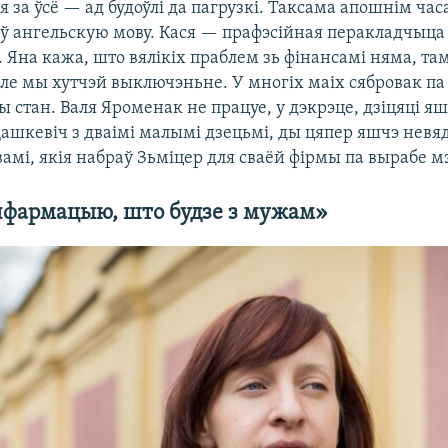
ся за ўсё — ад будоўлі да пагрузкі. Таксама апошнім ча
ў ангельскую мову. Кася — прафэсійная перакладчыца 
. Яна кажа, што вялікіх праблем зь фінансамі няма, т
Але мы хутчэй выключэньне. У многіх маіх сябровак п
стан. Валя Яроменак не працуе, у дэкрэце, дзіцяці я
Дашкевіч з дваімі малымі дзецьмі, ды цяпер яшчэ невя
вамі, якія набраў Зьміцер для сваёй фірмы па вырабе мэ
нфармацыю, што будзе з мужам»