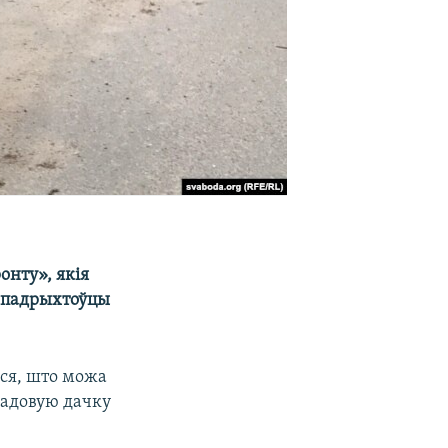
онту», якія
ў падрыхтоўцы
ыся, што можа
гадовую дачку