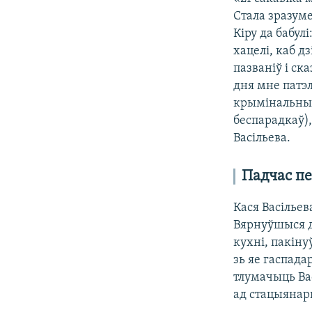
Стала зразуме
Кіру да бабул
хацелі, каб д
пазваніў і ск
дня мне патэл
крымінальным
беспарадкаў),
Васільева.
Падчас пе
Кася Васільев
Вярнуўшыся д
кухні, пакіну
зь яе гаспада
тлумачыць Вас
ад стацыянар