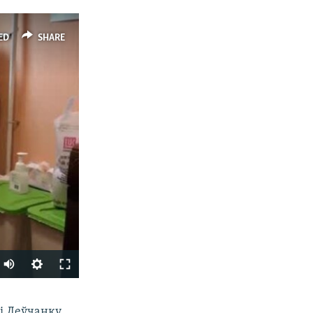
ED
SHARE
SHARE
і Леўчанку.