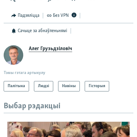
Падзяліцца
Без VPN
Сачыце за абнаўленьнямі
Алег Грузьдзіловіч
Тэмы гэтага артыкулу
Палітыка
Людзі
Навіны
Гісторыя
Выбар рэдакцыі