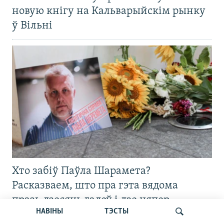
новую кнігу на Кальварыйскім рынку
ў Вільні
Хто забіў Паўла Шарамета?
Расказваем, што пра гэта вядома
празь дзесяць гадоў і дзе цяпер
НАВІНЫ
ТЭСТЫ
асноўныя падазраваныя