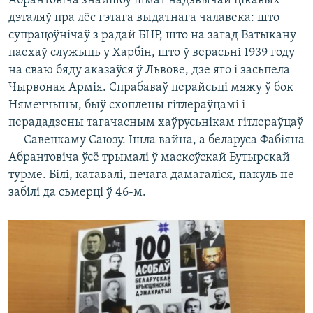
Абрантовіча знайшоў шмат надзвычай цікавых
дэталяў пра лёс гэтага выдатнага чалавека: што
супрацоўнічаў з радай БНР, што на загад Ватыкану
паехаў служыць у Харбін, што ў верасьні 1939 году
на сваю бяду аказаўся ў Львове, дзе яго і засьпела
Чырвоная Армія. Спрабаваў перайсьці мяжу ў бок
Нямеччыны, быў схоплены гітлераўцамі і
перададзены тагачасным хаўрусьнікам гітлераўцаў
— Савецкаму Саюзу. Ішла вайна, а беларуса Фабіяна
Абрантовіча ўсё трымалі ў маскоўскай Бутырскай
турме. Білі, катавалі, нечага дамагаліся, пакуль не
забілі да сьмерці ў 46-м.