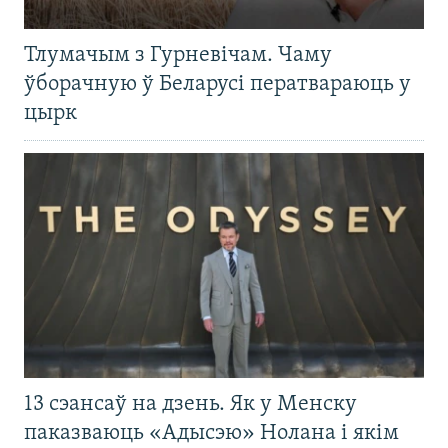
Тлумачым з Гурневічам. Чаму
ўборачную ў Беларусі ператвараюць у
цырк
13 сэансаў на дзень. Як у Менску
паказваюць «Адысэю» Нолана і якім