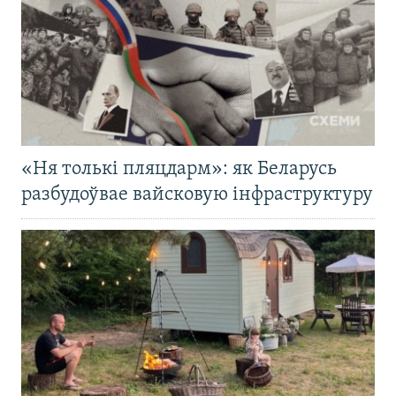
«Ня толькі пляцдарм»: як Беларусь
разбудоўвае вайсковую інфраструктуру