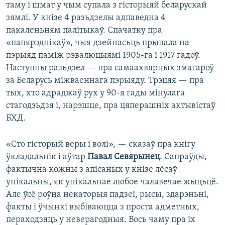
таму і шмат у чым супала з гісторыяй беларускай
зямлі. У кнізе 4 разьдзелы адпаведна 4
пакаленьням палітыкаў. Спачатку пра
«папярэднікаў», чыя дзейнасьць прыпала на
пэрыяд паміж рэвалюцыямі 1905-га і 1917 гадоў.
Наступны разьдзел — пра самаахвярных змагароў
за Беларусь міжваеннага пэрыяду. Трэцяя — пра
тых, хто адраджаў рух у 90-я гады мінулага
стагодзьдзя і, нарэшце, пра цяперашніх актывістаў
БХД.
«Сто гісторый веры і волі», — сказаў пра кнігу
ўкладальнік і аўтар
Павал Севярынец
. Сапраўды,
фактычна кожны з апісаных у кнізе лёсаў
унікальны, як унікальнае любое чалавечае жыцьцё.
Але ўсё роўна некаторыя падзеі, рысы, здарэньні,
факты і ўчынкі выбіваюцца з проста адметных,
пераходзяць у неверагодныя. Вось чаму пра іх