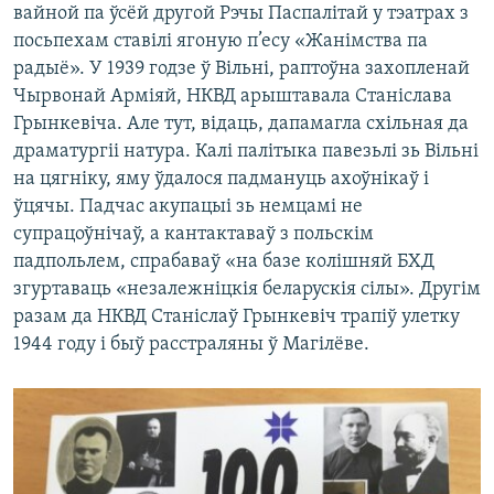
вайной па ўсёй другой Рэчы Паспалітай у тэатрах з
посьпехам ставілі ягоную п’есу «Жанімства па
радыё». У 1939 годзе ў Вільні, раптоўна захопленай
Чырвонай Арміяй, НКВД арыштавала Станіслава
Грынкевіча. Але тут, відаць, дапамагла схільная да
драматургіі натура. Калі палітыка павезьлі зь Вільні
на цягніку, яму ўдалося падмануць ахоўнікаў і
ўцячы. Падчас акупацыі зь немцамі не
супрацоўнічаў, а кантактаваў з польскім
падпольлем, спрабаваў «на базе колішняй БХД
згуртаваць «незалежніцкія беларускія сілы». Другім
разам да НКВД Станіслаў Грынкевіч трапіў улетку
1944 году і быў расстраляны ў Магілёве.