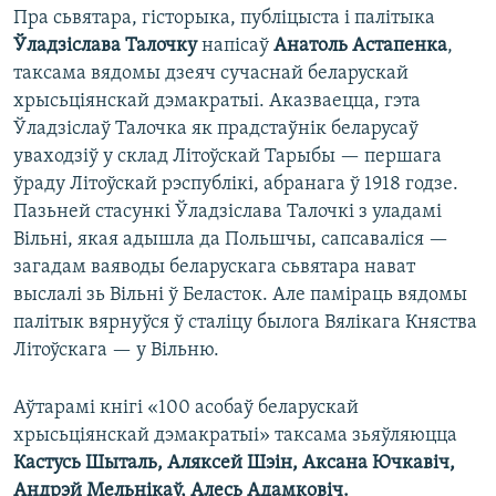
Пра сьвятара, гісторыка, публіцыста і палітыка
Ўладзіслава Талочку
напісаў
Анатоль Астапенка
,
таксама вядомы дзеяч сучаснай беларускай
хрысьціянскай дэмакратыі. Аказваецца, гэта
Ўладзіслаў Талочка як прадстаўнік беларусаў
уваходзіў у склад Літоўскай Тарыбы — першага
ўраду Літоўскай рэспублікі, абранага ў 1918 годзе.
Пазьней стасункі Ўладзіслава Талочкі з уладамі
Вільні, якая адышла да Польшчы, сапсаваліся —
загадам ваяводы беларускага сьвятара нават
выслалі зь Вільні ў Беласток. Але паміраць вядомы
палітык вярнуўся ў сталіцу былога Вялікага Княства
Літоўскага — у Вільню.
Аўтарамі кнігі «100 асобаў беларускай
хрысьціянскай дэмакратыі» таксама зьяўляюцца
Кастусь Шыталь, Аляксей Шэін, Аксана Ючкавіч,
Андрэй Мельнікаў, Алесь Адамковіч.