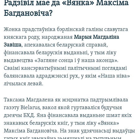
Радзівіл мае да «Вянка» Максіма
Багдановіча?
Жонка прадстаўніка бэрлінскай галіны славутага
княскага роду, народжаная
Марыя Магдаліна
Завіша
, апекавалася беларускай справай,
фінансавала беларускія выданьні, у тым ліку
выдавецтва «Загляне сонца і ў наша аконца».
Сваімі кансэрватыўнымі палітычнымі поглядамі
балянсавала адраджэнскі рух, у якім «Наша ніва»
лічылася левай.
Таксама Магдалена як мэцэнатка падтрымлівала
газэту Bielarus, вакол якой гуртаваліся будучыя
дзеячы БХД. Яна фінансавала выданьне шмат якіх
знакавых беларускіх кніг, у тым ліку «Вянка»
Максіма Багдановіча. На знак удзячнасьці выдаўцы
гэтых кніг звычайна зьмяшчалі на тытульным