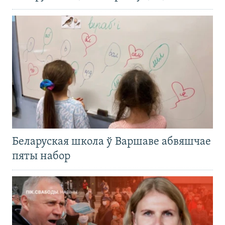
Беларуская школа ў Варшаве абвяшчае
пяты набор