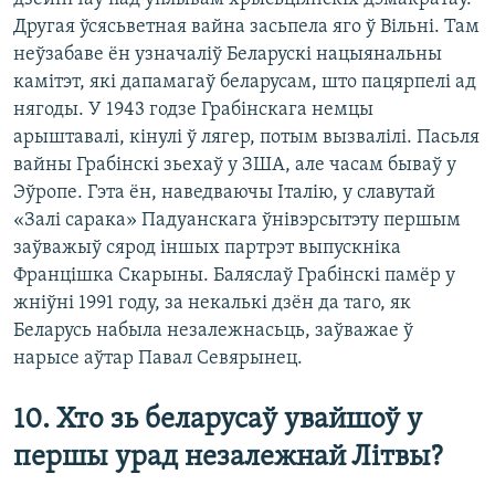
Другая ўсясьветная вайна засьпела яго ў Вільні. Там
неўзабаве ён узначаліў Беларускі нацыянальны
камітэт, які дапамагаў беларусам, што пацярпелі ад
нягоды. У 1943 годзе Грабінскага немцы
арыштавалі, кінулі ў лягер, потым вызвалілі. Пасьля
вайны Грабінскі зьехаў у ЗША, але часам бываў у
Эўропе. Гэта ён, наведваючы Італію, у славутай
«Залі сарака» Падуанскага ўнівэрсытэту першым
заўважыў сярод іншых партрэт выпускніка
Францішка Скарыны. Баляслаў Грабінскі памёр у
жніўні 1991 году, за некалькі дзён да таго, як
Беларусь набыла незалежнасьць, заўважае ў
нарысе аўтар Павал Севярынец.
10. Хто зь беларусаў увайшоў у
першы урад незалежнай Літвы?