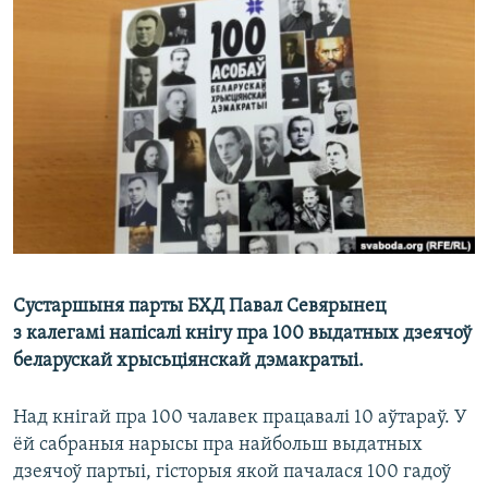
КУЛЬТУРА
МОВА
КАЛЯНДАР
НА ХВАЛЯХ СВАБОДЫ
Сустаршыня парты БХД Павал Севярынец
з калегамі напісалі кнігу пра 100 выдатных дзеячоў
беларускай хрысьціянскай дэмакратыі.
Над кнігай пра 100 чалавек працавалі 10 аўтараў. У
ёй сабраныя нарысы пра найбольш выдатных
дзеячоў партыі, гісторыя якой пачалася 100 гадоў