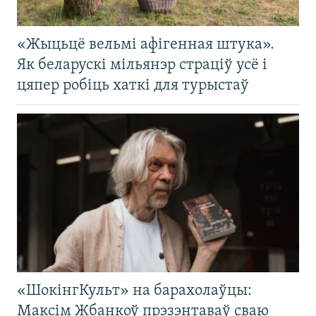
«Жыцьцё вельмі афігенная штука».
Як беларускі мільянэр страціў усё і
цяпер робіць хаткі для турыстаў
«ШокінгКульт» на барахолаўцы:
Максім Жбанкоў прэзэнтаваў сваю