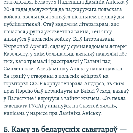
стагодзьдзя. Беларус з Падляшша Дамінік Аніська ў
20-я гады даслужыўся да падхаружага польскага
войска, звольніўся і заняўся пісаньнем вершаў ды
публіцыстыкай. Стаў вядомым літаратарам, але
пачалася Другая ўсясьветная вайна, і ён зноў
апынуўся ў польскім войску. Быў інтэрнаваны
Чырвонай Арміяй, сядзеў у сумнавядомым лягеры
Казельску, у якім большасьць вязьняў падзялілі лёс
тых, каго трымалі і расстралялі ў Катыні пад
Смаленскам. Але Дамініку Аніську пашанцавала —
ён трапіў у створаны з польскіх афіцэраў на
тэрыторыі СССР корпус генэрала Андэрса, зь якім
праз Пэрсію быў перакінуты на Блізкі Ўсход, ваяваў
у Палестыне і вярнуўся з вайны жывым. «Зь пекла
савецкага ГУЛАГу апынуўся на Сьвятой зямлі», —
напісана ў нарысе пра Дамініка Аніську.
5. Каму зь беларускіх сьвятароў —