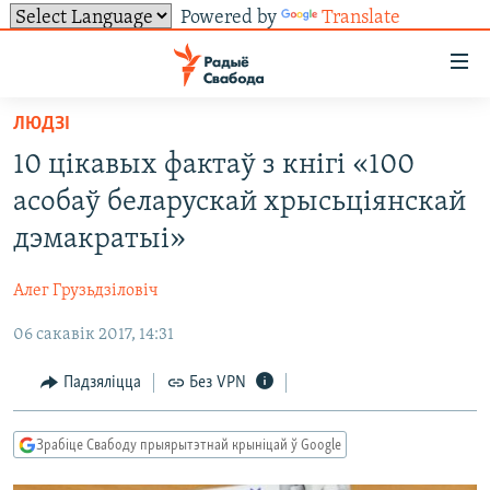
Powered by
Translate
Лінкі
ўнівэрсальнага
доступу
ЛЮДЗІ
НАВІНЫ
Перайсьці
10 цікавых фактаў з кнігі «100
да
ТОЛЬКІ НА СВАБОДЗЕ
УСЕ НАВІНЫ
асобаў беларускай хрысьціянскай
галоўнага
СУВЯЗЬ
ВІДЭА І ФОТА
ТЭСТЫ
зьместу
дэмакратыі»
Перайсьці
ПАДПІСАЦЦА
ЛЮДЗІ
БЛОГІ
АБЫСЬЦІ БЛЯКАВАНЬНЕ
да
Алег Грузьдзіловіч
ПАЛІТЫКА
ГІСТОРЫЯ НА СВАБОДЗЕ
ПАДЗЯЛІЦЦА ІНФАРМАЦЫЯЙ
RSS
галоўнай
САЧЫЦЕ ЗА АБНАЎЛЕНЬНЯМІ
06 сакавік 2017, 14:31
навігацыі
ЭКАНОМІКА
ПАДКАСТЫ
ПАДКАСТЫ
Перайсьці
ВАЙНА
КНІГІ
FACEBOOK
Падзяліцца
Без VPN
да
БЕЛАРУСЫ НА ВАЙНЕ
АЎДЫЁКНІГІ
TWITTER
пошуку
Зрабіце Свабоду прыярытэтнай крыніцай ў Google
ПАЛІТВЯЗЬНІ
PREMIUM
Усе сайты РС/РСЭ