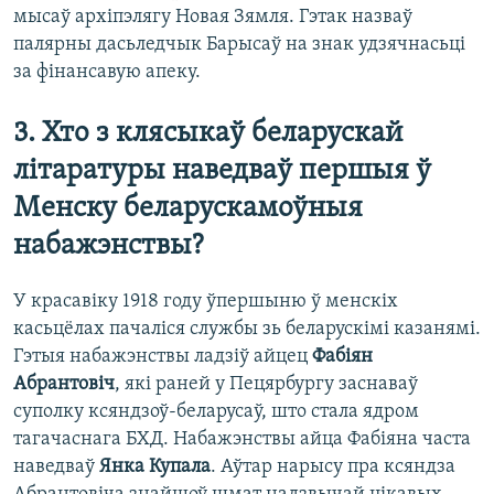
мысаў архіпэлягу Новая Зямля. Гэтак назваў
палярны дасьледчык Барысаў на знак удзячнасьці
за фінансавую апеку.
3. Хто з клясыкаў беларускай
літаратуры наведваў першыя ў
Менску беларускамоўныя
набажэнствы?
У красавіку 1918 году ўпершыню ў менскіх
касьцёлах пачаліся службы зь беларускімі казанямі.
Гэтыя набажэнствы ладзіў айцец
Фабіян
Абрантовіч
, які раней у Пецярбургу заснаваў
суполку ксяндзоў-беларусаў, што стала ядром
тагачаснага БХД. Набажэнствы айца Фабіяна часта
наведваў
Янка Купала
. Аўтар нарысу пра ксяндза