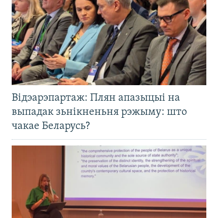
Відэарэпартаж: Плян апазыцыі на
выпадак зьнікненьня рэжыму: што
чакае Беларусь?