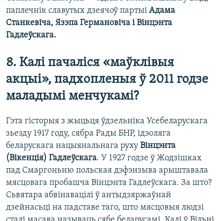
паплечнік славутых дзеячоў партыі
Адама
Станкевіча, Язэпа Германовіча і Вінцэнта
Гадлеўскага.
8. Калі пачаліся «маўклівыя
акцыі», падхопленыя ў 2011 годзе
маладымі менчукамі?
Гэта гісторыя з жыцьця ўдзельніка Усебеларускага
зьезду 1917 году, сябра Рады БНР, ідэоляга
беларускага нацыянальнага руху
Вінцэнта
(Вікенція) Гадлеўскага
. У 1927 годзе ў Жодзішках
пад Смаргоньню польская дэфэнзыва арыштавала
мясцовага пробашча Вінцэнта Гадлеўскага. За што?
Сьвятара абвінавацілі ў антыдзяржаўнай
дзейнасьці на падставе таго, што мясцовыя людзі
сталі масава называць сябе беларусамі. Калі ў Вільні