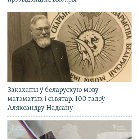
Закаханы ў беларускую мову
матэматык і сьвятар. 100 гадоў
Аляксандру Надсану