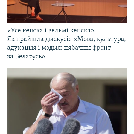
«Усё кепска і вельмі кепска».
Як прайшла дыскусія «Мова, культура,
адукацыя і мэдыя: нябачны фронт
за Беларусь»