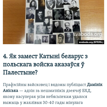
4. Як замест Катыні беларус з
польскага войска аказаўся ў
Палестыне?
Прафэсійны вайсковец і вядомы публіцыст
Дамінік
Аніська
— адзін зь нешматлікіх дзеячоў БХД,
якому насуперак усім небясьпекам удалося
выжыць у жахлівыя 30-40 гады мінулага