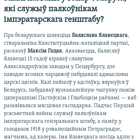
які служыў палкоўнікам
імпэратарскага генштабу?
Пра беларускага шляхціца
Баляслава Ялавецкага
,
стваральніка Канстытуцыйна-каталіцкай партыі,
расказаў
Максім Гацак
. Аказваецца, Баляслаў
Ялавецкі 15 гадоў кіраваў славутым
Аляксандраўскім заводам у Пецярбургу, дзе
паводле ягоных чарцяжоў пабудавалі адмысловы
царскі цягнік. Калі пайшоў у адстаўку, вярнуўся ў
Беларусь, пабудаваў вузкакалейную чыгунку паміж
цяперашнімі Пастаўскім і Глыбоцкім раёнамі — каб
разьвівалася мясцовая гаспадарка. Падчас Першай
усясьветнай вайны служыў палкоўнікам
імпэратарскага генэральнага штабу, а памёр у
галодным 1918 у рэвалюцыйным Петраградзе,
магчыма, ад халеры. Імя Ялавецкага носіць адзін з