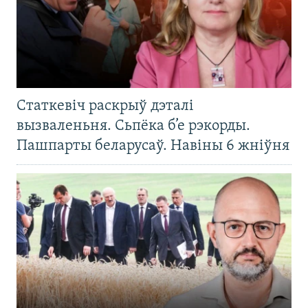
Статкевіч раскрыў дэталі
вызваленьня. Сьпёка б’е рэкорды.
Пашпарты беларусаў. Навіны 6 жніўня