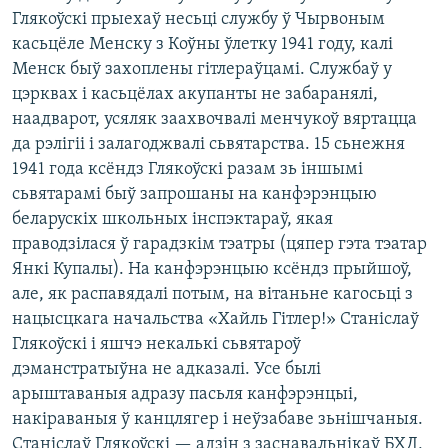
Глякоўскі прыехаў несьці службу ў Чырвоным
касьцёле Менску з Коўны ўлетку 1941 году, калі
Менск быў захоплены гітлераўцамі. Службаў у
цэрквах і касьцёлах акупанты не забаранялі,
наадварот, усяляк заахвочвалі менчукоў вяртацца
да рэлігіі і залагоджвалі сьвятарства. 15 сьнежня
1941 года ксёндз Глякоўскі разам зь іншымі
сьвятарамі быў запрошаны на канфэрэнцыю
беларускіх школьных інспэктараў, якая
праводзілася ў гарадзкім тэатры (цяпер гэта тэатар
Янкі Купалы). На канфэрэнцыю ксёндз прыйшоў,
але, як распавядалі потым, на вітаньне кагосьці з
нацысцкага начальства «Хайль Гітлер!» Станіслаў
Глякоўскі і яшчэ некалькі сьвятароў
дэманстратыўна не адказалі. Усе былі
арыштаваныя адразу пасьля канфэрэнцыі,
накіраваныя ў канцлягер і неўзабаве зьнішчаныя.
Станіслаў Глякоўскі — адзін з заснавальнікаў БХД,