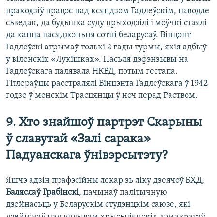
праходзіў працэс над ксяндзом Гадлеўскім, паводле
сьведак, да будынка суду прыходзілі і моўчкі стаялі
да канца пасяджэньня сотні беларусаў. Вінцэнт
Гадлеўскі атрымаў толькі 2 гады турмы, якія адбыў
у віленскіх «Лукішках». Пасьля дэфэнзывы на
Гадлеўскага палявала НКВД, потым гестапа.
Гітлераўцы расстралялі Вінцэнта Гадлеўскага ў 1942
годзе ў менскім Трасцянцы ў ноч перад Раством.
9. Хто знайшоў партрэт Скарыны
ў славутай «Залі сарака»
Падуанскага ўнівэрсытэту?
Яшчэ адзін прафэсійны лекар зь ліку дзеячоў БХД,
Баляслаў Грабінскі
, пачынаў палітычную
дзейнасьць у Беларускім студэнцкім саюзе, які
дзейнічаў пад уплывам хрысьціянскіх дэмакратаў.