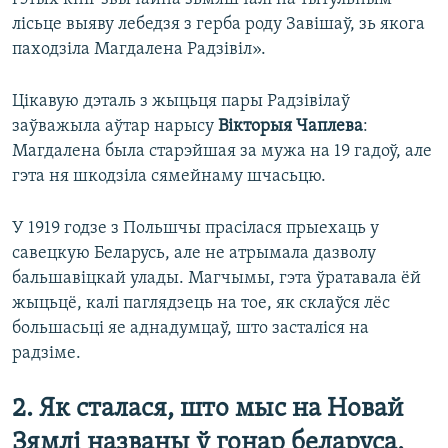
лісьце выяву лебедзя з герба роду Завішаў, зь якога
паходзіла Магдалена Радзівіл».
Цікавую дэталь з жыцьця пары Радзівілаў
заўважыла аўтар нарысу
Вікторыя Чаплева
:
Магдалена была старэйшая за мужа на 19 гадоў, але
гэта ня шкодзіла сямейнаму шчасьцю.
У 1919 годзе з Польшчы прасілася прыехаць у
савецкую Беларусь, але не атрымала дазволу
бальшавіцкай улады. Магчымы, гэта ўратавала ёй
жыцьцё, калі паглядзець на тое, як склаўся лёс
большасьці яе аднадумцаў, што засталіся на
радзіме.
2. Як сталася, што мыс на Новай
Зямлі названы ў гонар беларуса,