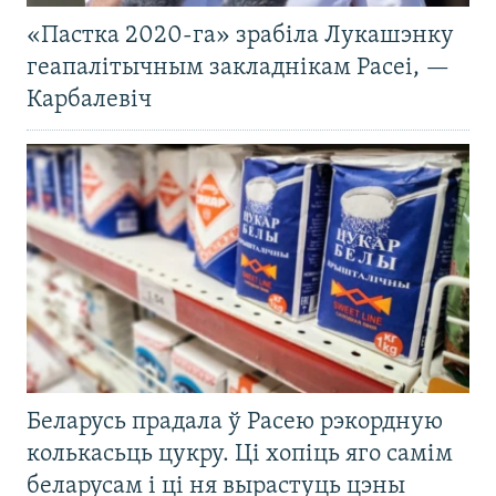
«Пастка 2020-га» зрабіла Лукашэнку
геапалітычным закладнікам Расеі, —
Карбалевіч
Беларусь прадала ў Расею рэкордную
колькасьць цукру. Ці хопіць яго самім
беларусам і ці ня вырастуць цэны