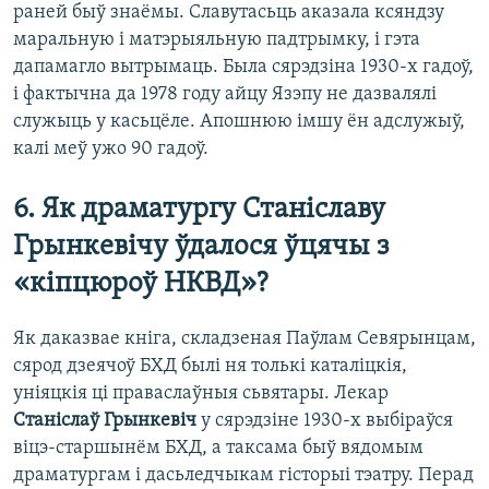
раней быў знаёмы. Славутасьць аказала ксяндзу
маральную і матэрыяльную падтрымку, і гэта
дапамагло вытрымаць. Была сярэдзіна 1930-х гадоў,
і фактычна да 1978 году айцу Язэпу не дазвалялі
служыць у касьцёле. Апошнюю імшу ён адслужыў,
калі меў ужо 90 гадоў.
6. Як драматургу Станіславу
Грынкевічу ўдалося ўцячы з
«кіпцюроў НКВД»?
Як даказвае кніга, складзеная Паўлам Севярынцам,
сярод дзеячоў БХД былі ня толькі каталіцкія,
уніяцкія ці праваслаўныя сьвятары. Лекар
Станіслаў Грынкевіч
у сярэдзіне 1930-х выбіраўся
віцэ-старшынём БХД, а таксама быў вядомым
драматургам і дасьледчыкам гісторыі тэатру. Перад