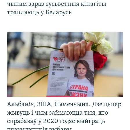
чынам зараз сусьветныя кінагіты
трапляюць у Беларусь
Альбанія, ЗША, Нямеччына. Дзе цяпер
жывуць і чым займаюцца тыя, хто
спрабаваў у 2020 годзе выйграць
прэзыдэнцкія выбары