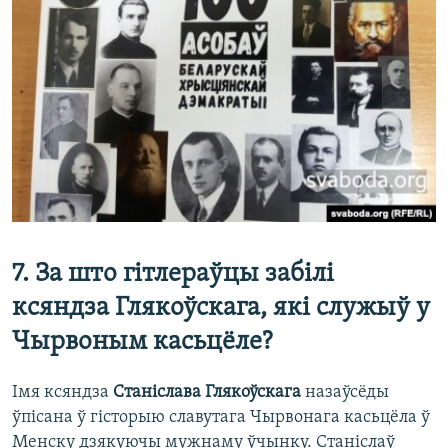
7. За што гітлераўцы забілі
ксяндза Глякоўскага, які служыў у
Чырвоным касьцёле?
Імя ксяндза
Станіслава Глякоўскага
назаўсёды
ўпісана ў гісторыю славутага Чырвонага касьцёла ў
Менску дзякуючы мужнаму ўчынку. Станіслаў