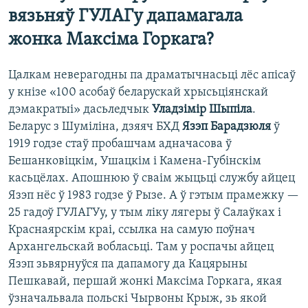
вязьняў ГУЛАГу дапамагала
жонка Максіма Горкага?
Цалкам неверагодны па драматычнасьці лёс апісаў
у кнізе «100 асобаў беларускай хрысьціянскай
дэмакратыі» дасьледчык
Уладзімір Шыпіла
.
Беларус з Шуміліна, дзяяч БХД
Язэп Барадзюля
ў
1919 годзе стаў пробашчам адначасова ў
Бешанковіцкім, Ушацкім і Камена-Губінскім
касьцёлах. Апошнюю ў сваім жыцьці службу айцец
Язэп нёс ў 1983 годзе ў Рызе. А ў гэтым прамежку —
25 гадоў ГУЛАГУу, у тым ліку лягеры ў Салаўках і
Краснаярскім краі, ссылка на самую поўнач
Архангельскай вобласьці. Там у роспачы айцец
Язэп зьвярнуўся па дапамогу да Кацярыны
Пешкавай, першай жонкі Максіма Горкага, якая
ўзначальвала польскі Чырвоны Крыж, зь якой