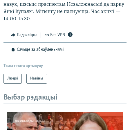
навук, шэсьце праспэктам Незалежнасьці да парку
Янкі Купалы. Мітынгу не плянуецца. Час акцыі —
14.00-15.30.
Падзяліцца
Без VPN
Сачыце за абнаўленьнямі
Тэмы гэтага артыкулу
Людзі
Навіны
Выбар рэдакцыі