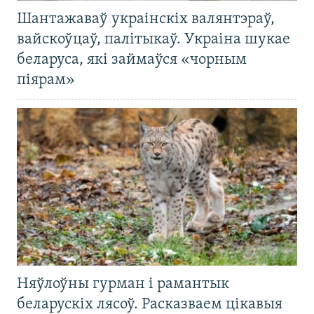
Шантажаваў украінскіх валянтэраў,
вайскоўцаў, палітыкаў. Украіна шукае
беларуса, які займаўся «чорным
піярам»
Няўлоўны гурман і рамантык
беларускіх лясоў. Расказваем цікавыя