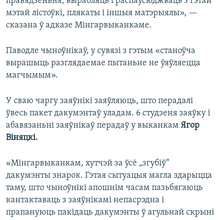
правядзеньня, вырабляць і распаўсюджваць з гэтай
мэтай лістоўкі, плякаты і іншыя матэрыялы», —
сказана ў адказе Мінгарвыканкаме.
Паводле чыноўнікаў, у сувязі з гэтым «станоўча
вырашыць разглядаемае пытаньне не ўяўляецца
магчымым».
У сваю чаргу заяўнікі заяўляюць, што перадалі
ўвесь пакет дакумэнтаў уладам. 6 студзеня заяўку і
абавязаньні заяўнікаў перадаў у выканкам
Ягор
Віняцкі.
«Мінгарвыканкам, хутчэй за ўсё „згубіў“
дакумэнты знарок. Гэтая сытуацыя магла здарыцца
таму, што чыноўнікі апошнім часам пазьбягаюць
кантактаваць з заяўнікамі непасрэдна і
прапануюць пакідаць дакумэнты ў агульнай скрыні