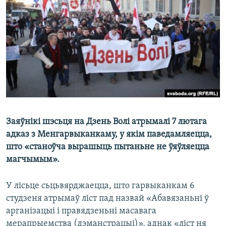
КУЛЬТУРА
МОВА
КАЛЯНДАР
НА ХВАЛЯХ СВАБОДЫ
Заяўнікі шэсьця на Дзень Волі атрымалі 7 лютага
адказ з Менгарвыканкаму, у якім паведамляецца,
што «станоўча вырашыць пытаньне не ўяўляецца
магчымым».
У лісьце сьцьвярджаецца, што гарвыканкам 6
студзеня атрымаў ліст пад назвай «Абавязаньні ў
арганізацыі і правядзеньні масавага
мерапрыемства (дэманстрацыі)», аднак «ліст ня