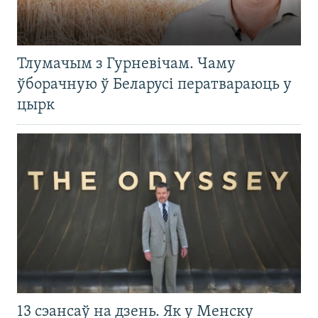
Тлумачым з Гурневічам. Чаму
ўборачную ў Беларусі ператвараюць у
цырк
13 сэансаў на дзень. Як у Менску