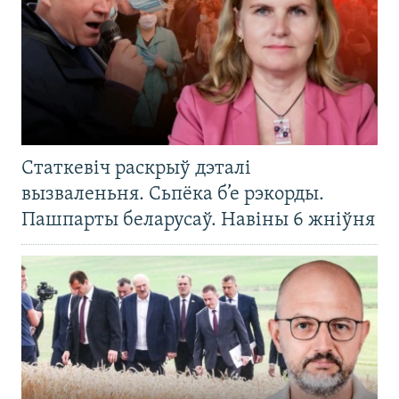
Статкевіч раскрыў дэталі
вызваленьня. Сьпёка б’е рэкорды.
Пашпарты беларусаў. Навіны 6 жніўня