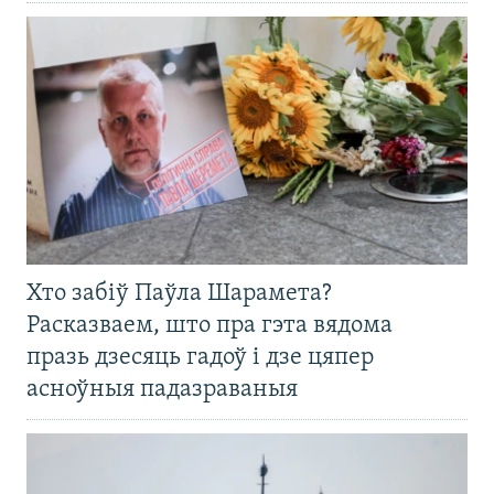
Хто забіў Паўла Шарамета?
Расказваем, што пра гэта вядома
празь дзесяць гадоў і дзе цяпер
асноўныя падазраваныя