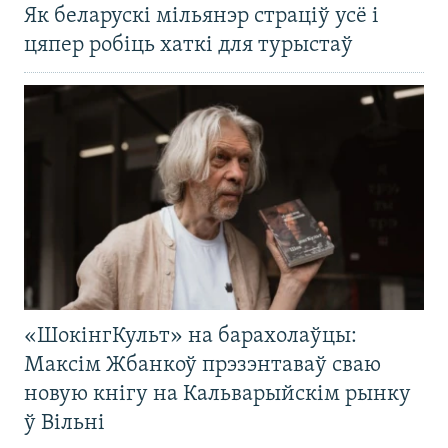
Як беларускі мільянэр страціў усё і
цяпер робіць хаткі для турыстаў
«ШокінгКульт» на барахолаўцы:
Максім Жбанкоў прэзэнтаваў сваю
новую кнігу на Кальварыйскім рынку
ў Вільні