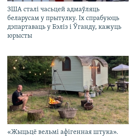
ЗША сталі часьцей адмаўляць
беларусам у прытулку. Іх спрабуюць
дэпартаваць у Бэліз і Ўганду, кажуць
юрысты
«Жыцьцё вельмі афігенная штука».