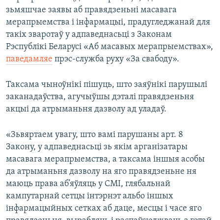
зьмяшчае заявы аб правядзеньні масавага
мерапрыемства і інфармацыі, прадугледжанай для
такіх зваротаў у адпаведнасьці з Законам
Рэспублікі Беларусі «Аб масавых мерапрыемствах»,
паведамляе
прэс-служба руху «За свабоду».
Таксама чыноўнікі пішуць, што заяўнікі парушылі
заканадаўства, агучыўшы дэталі правядзеньня
акцыі да атрыманьня дазволу ад уладаў.
«Зьвяртаем увагу, што вамі парушаны арт. 8
Закону, у адпаведнасьці зь якім арганізатары
масавага мерапрыемства, а таксама іншыя асобы
да атрыманьня дазволу на яго правядзеньне ня
маюць права аб’яўляць у СМІ, глябальнай
кампутарнай сетцы інтэрнэт альбо іншых
інфармацыйных сетках аб даце, месцы і часе яго