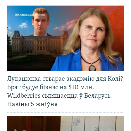
Лукашэнка стварае акадэмію для Колі?
Брат будуе бізнэс на $10 млн.
Wildberries сьпяшаецца ў Беларусь.
Навіны 5 жніўня