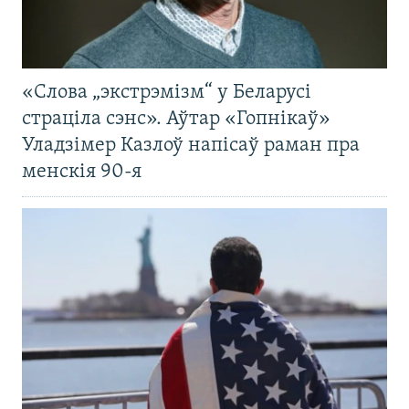
«Слова „экстрэмізм“ у Беларусі
страціла сэнс». Аўтар «Гопнікаў»
Уладзімер Казлоў напісаў раман пра
менскія 90-я