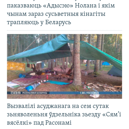
паказваюць «Адысэю» Нолана і якім
чынам зараз сусьветныя кінагіты
трапляюць у Беларусь
Вызвалілі асуджанага на сем сутак
зьняволеньня ўдзельніка зьезду «Сям’і
вясёлкі» пад Расонамі