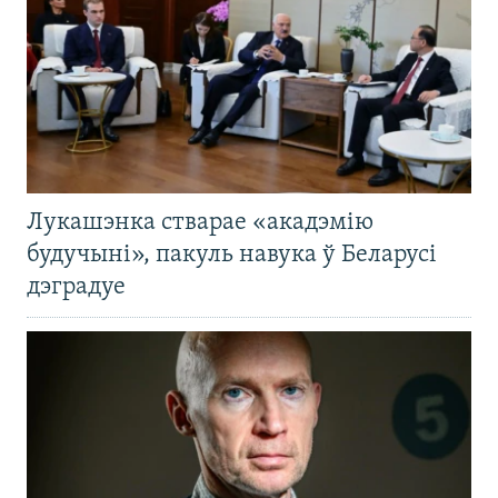
Лукашэнка стварае «акадэмію
будучыні», пакуль навука ў Беларусі
дэградуе