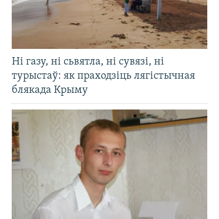
Ні газу, ні сьвятла, ні сувязі, ні
турыстаў: як праходзіць лягістычная
блякада Крыму