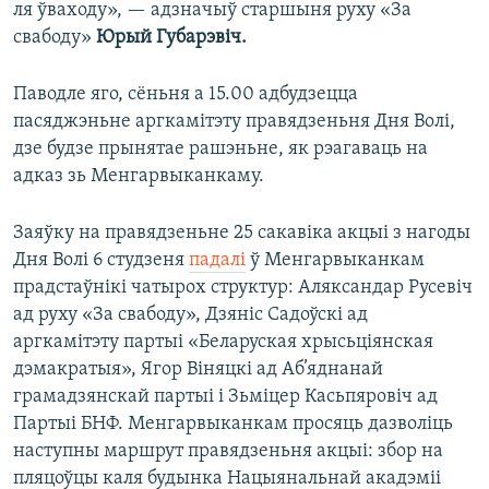
ля ўваходу», — адзначыў старшыня руху «За
свабоду»
Юрый Губарэвіч.
Паводле яго, сёньня а 15.00 адбудзецца
пасяджэньне аргкамітэту правядзеньня Дня Волі,
дзе будзе прынятае рашэньне, як рэагаваць на
адказ зь Менгарвыканкаму.
Заяўку на правядзеньне 25 сакавіка акцыі з нагоды
Дня Волі 6 студзеня
падалі
ў Менгарвыканкам
прадстаўнікі чатырох структур: Аляксандар Русевіч
ад руху «За свабоду», Дзяніс Садоўскі ад
аргкамітэту партыі «Беларуская хрысьціянская
дэмакратыя», Ягор Віняцкі ад Аб’яднанай
грамадзянскай партыі і Зьміцер Касьпяровіч ад
Партыі БНФ. Менгарвыканкам просяць дазволіць
наступны маршрут правядзеньня акцыі: збор на
пляцоўцы каля будынка Нацыянальнай акадэміі