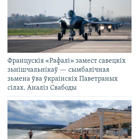
Францускія «Рафалі» замест савецкіх
зьнішчальнікаў — сымбалічная
зьмена ўва ўкраінскіх Паветраных
сілах. Аналіз Свабоды