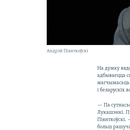
Андрэй Піянткоўскі
На думку вяд
адбываецца сп
магчымасьць 
і беларускіх в
— Па сутнасьц
Лукашэнкі. П
Піянткоўскі. 
больш рашуча,