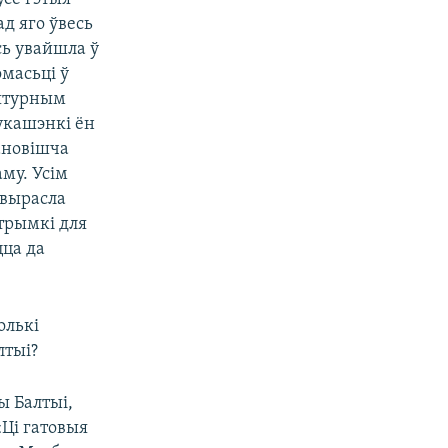
ад яго ўвесь
усь увайшла ў
масьці ў
лятурным
Лукашэнкі ён
ановішча
му. Усім
 вырасла
трымкі для
цца да
олькі
лтыі?
ы Балтыі,
«Ці гатовыя