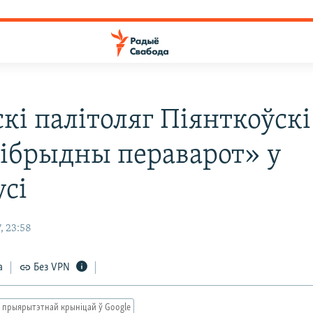
кі палітоляг Піянткоўск
гібрыдны пераварот» у
усі
, 23:58
а
Без VPN
 прыярытэтнай крыніцай ў Google