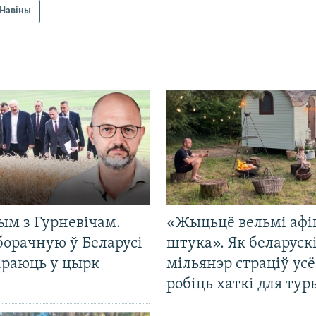
Навіны
ым з Гурневічам.
«Жыцьцё вельмі афі
борачную ў Беларусі
штука». Як беларуск
араюць у цырк
мільянэр страціў усё
робіць хаткі для тур