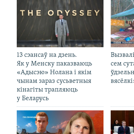
13 сэансаў на дзень.
Вызвалі
Як у Менску паказваюць
сем сут
«Адысэю» Нолана і якім
ўдзельн
чынам зараз сусьветныя
вясёлкі
кінагіты трапляюць
у Беларусь