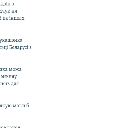
дзін з
дчук ня
 і па іншых
 Лукашэнка
ці Беларусі з
вязка можа
чэньняў
сьць для
 якую маглі б
ўсе гэтыя