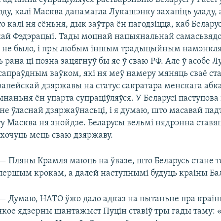
году, калі Масква дапамагла Лукашэнку захапіць уладу, 
то калі ня сёньня, дык заўтра ён пагодзіцца, каб Белар
кай Фэдэрацыі. Тады моцнай нацыянальнай самасьвядо
э не было, і пры любым іншым традыцыйным намэнк
 рана ці позна зацягнуў бы яе ў сваю РФ. Але ў асобе 
 сапраўдным ваўком, які ня меў намеру мяняць сваё ст
рапейскай дзяржавы на статус сакратара менскага абка
наньня ён упарта супраціўляўся. У Беларусі паступова
не ўласнай дзяржаўнасьці, і я думаю, што масавай пад
у Масква ня знойдзе. Беларусы вельмі нядрэнна ставя
 хочуць мець сваю дзяржаву.
— Пляны Крамля маюць на ўвазе, што Беларусь стане т
першым крокам, а далей наступнымі будуць краіны Ба
— Думаю, НАТО ўжо дало адказ на пытаньне пра краін
якое ядзерны шантажыст Пуцін ставіў тры гады таму: 