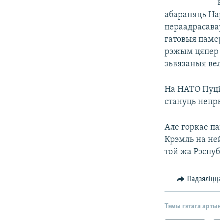
абараняць На
пераадрасава
гатовыя памер
рэжым цяпер н
зьвязаныя вель
На НАТО Пуці
стануць непр
Але горкае п
Крэмль на ней
той жа Рэспуб
Падзяліцц
Тэмы гэтага арты