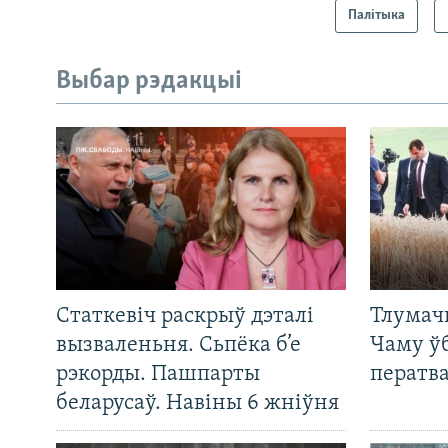
Палітыка
Выбар рэдакцыі
Статкевіч раскрыў дэталі
Тлумач
вызваленьня. Сьпёка б’е
Чаму ў
рэкорды. Пашпарты
ператв
беларусаў. Навіны 6 жніўня