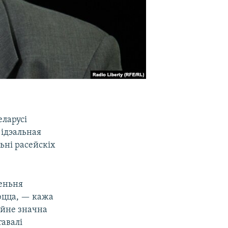
Беларусі
 ідэальная
ьні расейскіх
леньня
юцца, — кажа
айне значна
тавалі