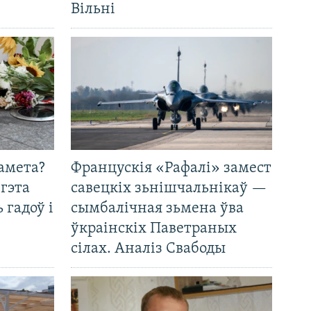
Вільні
амета?
Францускія «Рафалі» замест
 гэта
савецкіх зьнішчальнікаў —
 гадоў і
сымбалічная зьмена ўва
ўкраінскіх Паветраных
сілах. Аналіз Свабоды