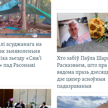
лі асуджанага на
ак зьняволеньня
іка зьезду «Сям’і
Хто забіў Паўла Шар
» пад Расонамі
Расказваем, што пра
вядома празь дзесяць
дзе цяпер асноўныя
падазраваныя