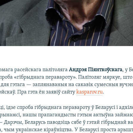
омага расейскага палітоляга
Андрэя Піянткоўскага
, у 
роба «гібрыднага перавароту». Палітоляг мяркуе, што
для гэтага — заплянаваныя на сакавік сумесныя вучэн
ойскаў. Пра гэта ён заявіў сайту
kasparov.ru
.
і, ідзе спроба гібрыднага перавароту ў Беларусі і адхі
рынамсі, нашы прапагандысты гэтым актыўна займа
— Дарэчы, Беларусь паводзіць сябе ў гэтай гібрыднай в
 чым украінскае кіраўніцтва. У Беларусі проста арыш