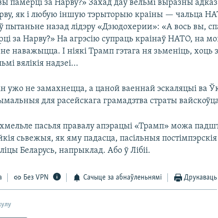
вы памерці за Нарву?» Захад даў вельмі выразны адка
рву, як і любую іншую тэрыторыю краіны — чальца НАТ
ў пытаньне назад лідэру «Дзюдохерии»: «А вось вы, сп
ці за Нарву?» На агрэсію супраць краінаў НАТО, на мо
е наважыцца. І ніякі Трамп гэтага ня зьменіць, хоць з
мі вялікія надзеі...
н ужо не замахнецца, а цаной ваеннай эскаляцыі ва Ў
ымальныя для расейскага грамадзтва страты вайскоўца
ахмельле пасьля правалу апэрацыі «Трамп» можа падш
кія сьвежыя, як яму падасца, пасільныя постімпэрскія
ліцы Беларусь, напрыклад. Або ў Лібіі.
а
Без VPN
Сачыце за абнаўленьнямі
Друкаваць
кулу