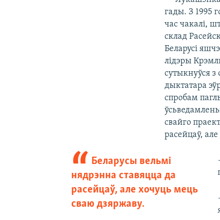
гады. З 1995 
час чакалі, ш
склад Расейс
Беларусі яшч
лідэры Крэмль
сутыкнуўся з
дыктатара эў
спробам паглы
ўсьведамлень
свайго праект
расейцаў, але
Беларусы вельмі
нядрэнна ставяцца да
расейцаў, але хочуць мець
сваю дзяржаву.