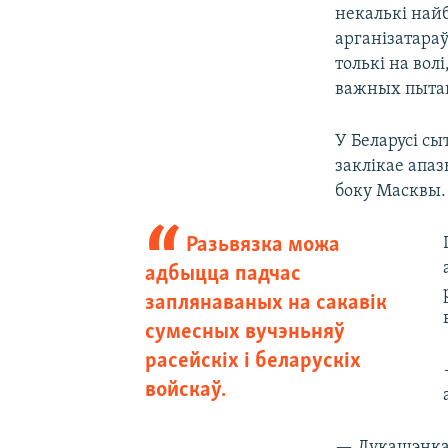
некалькі най
арганізатара
толькі на вол
важных пыта
У Беларусі сы
заклікае апаз
боку Масквы.
Разьвязка можа
адбыцца падчас
заплянаваных на сакавік
сумесных вучэньняў
расейскіх і беларускіх
войскаў.
— Лукашэнка а