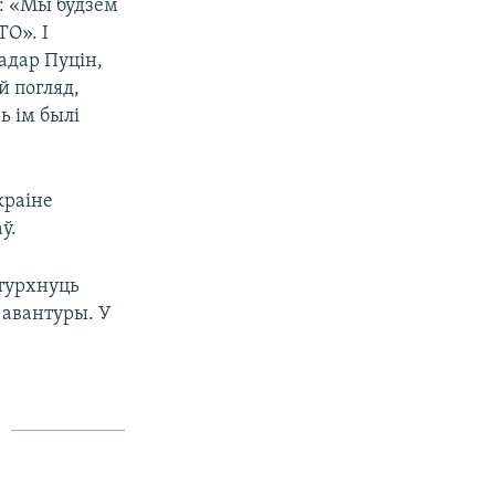
з: «Мы будзем
О». І
адар Пуцін,
й погляд,
ь ім былі
краіне
ў.
турхнуць
 авантуры. У