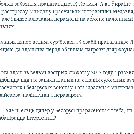
больш заўзятых прапагандыстаў Крамля. А ва Ўкраіне а
ў расстрэлаў Майдану і расейскай інтэрвэнцыі Медзьвя
і, але і вядзе ключавыя перамовы па абмене палоннымі
ньнях.
туацыя цяпер вельмі сурʼёзная, і ў сваёй прапагандзе
ыцыю да адзінства перад абліччам пагрозы дзяржаўнась
Гэта адзін зь вельмі вострых сюжэтаў 2017 году, і разь
адбыцца падчас заплянаваных на сакавік сумесных ву
расейскіх і беларускіх войскаў. Гэта ідэальная магчыма
вайскова-палітычнага перавароту.
— Але ці ёсьць цяпер у Беларусі прарасейская глеба, на
абапірацца інтэрвэнты?
дчайна супраціўляўся растварэньню Беларусі ў Расеі 