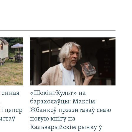
генная
«ШокінгКульт» на
і
барахолаўцы: Максім
 і цяпер
Жбанкоў прэзэнтаваў сваю
ыстаў
новую кнігу на
Кальварыйскім рынку ў