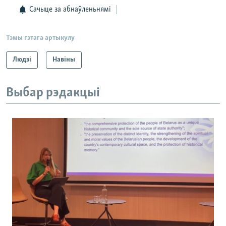
Сачыце за абнаўленьнямі
Тэмы гэтага артыкулу
Людзі
Навіны
Выбар рэдакцыі