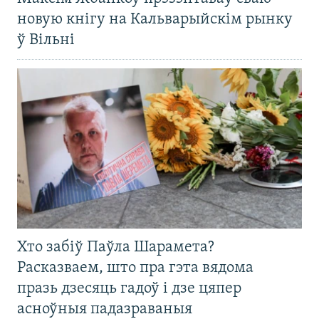
новую кнігу на Кальварыйскім рынку
ў Вільні
Хто забіў Паўла Шарамета?
Расказваем, што пра гэта вядома
празь дзесяць гадоў і дзе цяпер
асноўныя падазраваныя