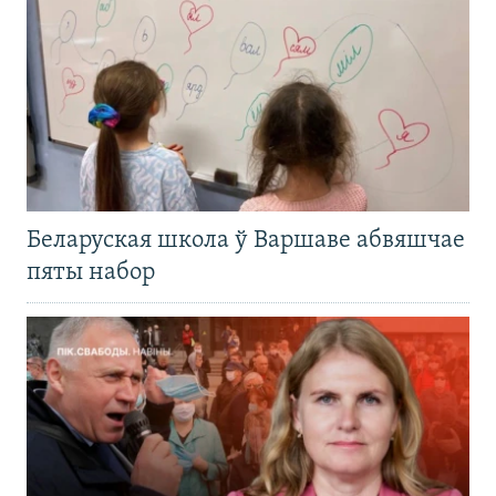
Беларуская школа ў Варшаве абвяшчае
пяты набор