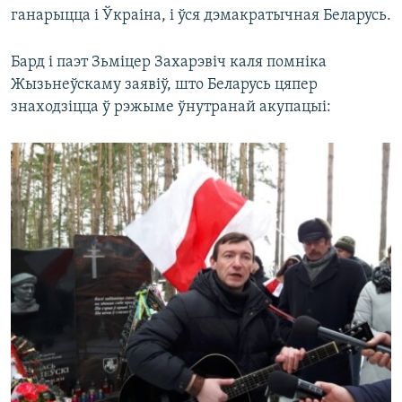
ганарыцца і Ўкраіна, і ўся дэмакратычная Беларусь.
Бард і паэт Зьміцер Захарэвіч каля помніка
Жызьнеўскаму заявіў, што Беларусь цяпер
знаходзіцца ў рэжыме ўнутранай акупацыі: