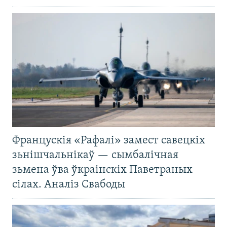
Францускія «Рафалі» замест савецкіх
зьнішчальнікаў — сымбалічная
зьмена ўва ўкраінскіх Паветраных
сілах. Аналіз Свабоды