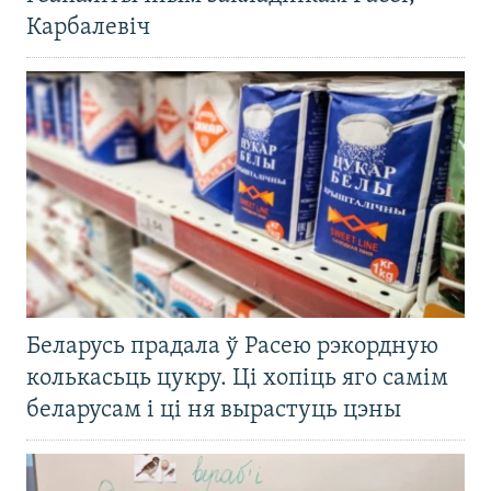
Карбалевіч
Беларусь прадала ў Расею рэкордную
колькасьць цукру. Ці хопіць яго самім
беларусам і ці ня вырастуць цэны