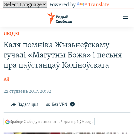
Powered by
Translate
Лінкі
ўнівэрсальнага
доступу
ЛЮДЗІ
НАВІНЫ
Перайсьці
Каля помніка Жызьнеўскаму
да
ТОЛЬКІ НА СВАБОДЗЕ
УСЕ НАВІНЫ
гучалі «Магутны Божа» і песьня
галоўнага
СУВЯЗЬ
ВІДЭА І ФОТА
ТЭСТЫ
зьместу
пра паўстанцаў Каліноўскага
Перайсьці
ПАДПІСАЦЦА
ЛЮДЗІ
БЛОГІ
АБЫСЬЦІ БЛЯКАВАНЬНЕ
да
АЯ
ПАЛІТЫКА
ГІСТОРЫЯ НА СВАБОДЗЕ
ПАДЗЯЛІЦЦА ІНФАРМАЦЫЯЙ
RSS
галоўнай
САЧЫЦЕ ЗА АБНАЎЛЕНЬНЯМІ
22 студзень 2017, 20:32
навігацыі
ЭКАНОМІКА
ПАДКАСТЫ
ПАДКАСТЫ
Перайсьці
ВАЙНА
КНІГІ
FACEBOOK
Падзяліцца
Без VPN
да
БЕЛАРУСЫ НА ВАЙНЕ
АЎДЫЁКНІГІ
TWITTER
пошуку
Зрабіце Свабоду прыярытэтнай крыніцай ў Google
ПАЛІТВЯЗЬНІ
PREMIUM
Усе сайты РС/РСЭ