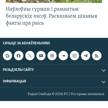
Няўлоўны гурман і рамантык
беларускіх лясоў. Расказваем цікавыя
факты пра рысь
САЧЫЦЕ ЗА АБНАЎЛЕНЬНЯМІ
РАЗЬДЗЕЛЫ САЙТУ
ІНФАРМАЦЫЯ
Радыё Свабода © 2026 РС | Усе правы захаваныя.