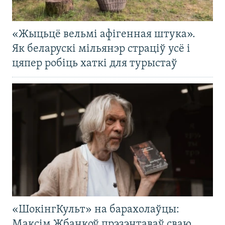
«Жыцьцё вельмі афігенная штука».
Як беларускі мільянэр страціў усё і
цяпер робіць хаткі для турыстаў
«ШокінгКульт» на барахолаўцы:
Максім Жбанкоў прэзэнтаваў сваю