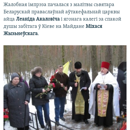
Жалобная імпрэза пачалася з малітвы сьвятара
Беларускай праваслаўнай аўтакефальнай царквы
айца
Леаніда Акаловіча
і ягонага калегі за спакой
душы забітага ў Кіеве на Майдане
Міхася
Жызьнеўскага
.