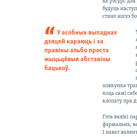
як рэсурс для
будуць наступ
стане яшчэ б
У асобных выпадках
дзяцей караюць і за
правіны альбо проста
жыцьцёвыя абставіны
бацькоў.
апякунка трап
хоць самі саб
клопату пра д
Гэта вялікі 
фармальна, ве
І нават валя