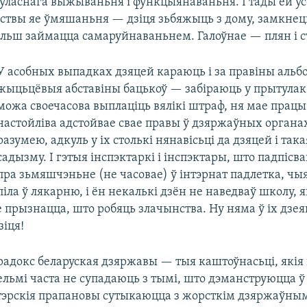
 ўласнага выжываньня і функцыянаваньня. І тады ёй усё
ствы яе ўмяшаньня — дзіця зьбяжыць з дому, замкнецц
ольш займацца самаруйнаваньнем. Галоўнае — плян і 
У асобных выпадках дзяцей караюць і за правіны альбо
жыцьцёвыя абставіны бацькоў — забіраюць у прытулак,
можа своечасова выплаціць вялікі штраф, ня мае працы,
настойліва адстойвае свае правы ў дзяржаўных органа
разумею, адкуль у іх столькі нянавісьці да дзяцей і така
садызму. І гэтыя інспэктаркі і інспэктары, што падпіс
пра зьмяшчэньне (не часовае) ў інтэрнат падлетка, чыя
іла ў лякарню, і ён некалькі дзён не наведваў школу, 
е прызнацца, што робяць злачынства. Ну няма ў іх дзе
зіця!
парадокс беларуская дзяржавы — тыя каштоўнасьці, які
льмі часта не супадаюць з тымі, што дэманструюцца ў 
нтэрскія прапановы сутыкаюцца з жорсткім дзяржаўны