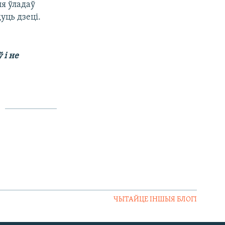
ля ўладаў
уць дзеці.
 і не
ЧЫТАЙЦЕ ІНШЫЯ БЛОГІ