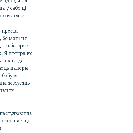
 адно, якія
а ў сабе ці
статыстыка.
 проста
 бо маці ня
 альбо проста
х. Я шчыра не
я прага да
ваюць паперы
 бабуля-
яны ж мусяць
яньнях
я пастулююцца
рэальнасьці.
м