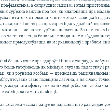
не прафіляктыка, а сапраўдны садызм. Гэтыя прыстойн
 якія сур’ёзна кажуць пра тое, як клапоцяцца пра малад
усім не гатовыя прызнаць, што мэтады савецкай пэдаго
, пакараць і яшчэ раз прысароміць» у далёкай пэрспэк
амагаюць, але нават сур’ёзна шкодзяць. За патаснымі 
ыю часта хаваецца банальнае жаданьне выбудаваць ге
аньне прыслухоўвацца да меркаваньняў і праблем «
Калі ёсьць клопат пра здароўе і іншыя сапраўды добры
то ёсьць гатоўнасьць як мінімум слухаць падлеткаў і р
імі, як з роўнымі асобамі — прыводзіць рацыянальныя
абгрунтоўваць сваю пазыцыю лягічна, а ня сілай. Тольк
уць жаданага эфэкту і не нашкодзіць больш глябальна 
не схіліць да саманянавісьці.
я сыстэма часам працуе як паразыт, што разглядае ўсё