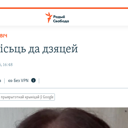
ВІЧ
ісьць да дзяцей
, 16:48
а
Без VPN
 прыярытэтнай крыніцай ў Google