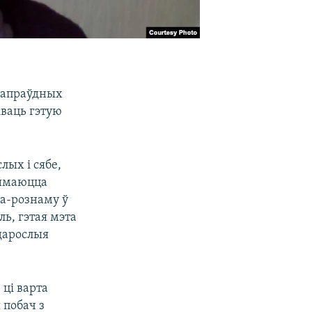
 сапраўдных
іваць гэтую
лых і сябе,
аймаюцца
па-рознаму ў
ль, гэтая мэта
дарослыя
 ці варта
 побач з