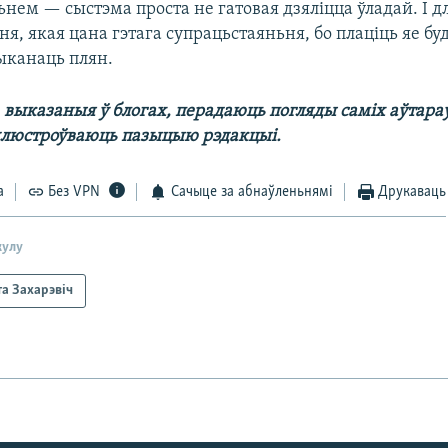
нем — сыстэма проста не гатовая дзяліцца ўладай. І д
я, якая цана гэтага супрацьстаяньня, бо плаціць яе буд
ыканаць плян.
выказаныя ў блогах, перадаюць погляды саміх аўтараў
длюстроўваюць пазыцыю рэдакцыі.
а
Без VPN
Сачыце за абнаўленьнямі
Друкаваць
кулу
та Захарэвіч