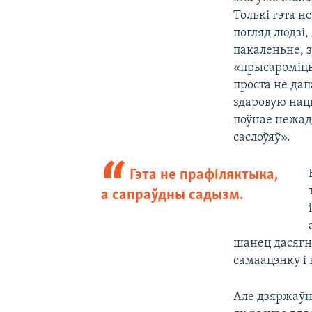
Толькі гэта 
погляд людзі,
пакаленьне, з
«прысароміць
проста не дап
здаровую нац
поўнае нежад
саслоўяў».
Гэта не прафіляктыка,
а сапраўдны садызм.
шанец дасягн
самаацэнку і 
Але дзяржаўна