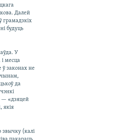
сцкага
кова. Далей
ў грамадзкіх
ні будуць
аўда. У
 і месца
е ў законах не
 чынам,
цькоў да
учэнкі
ў — «дзяцей
, якія
ю звычку (калі
ліва пакараць.