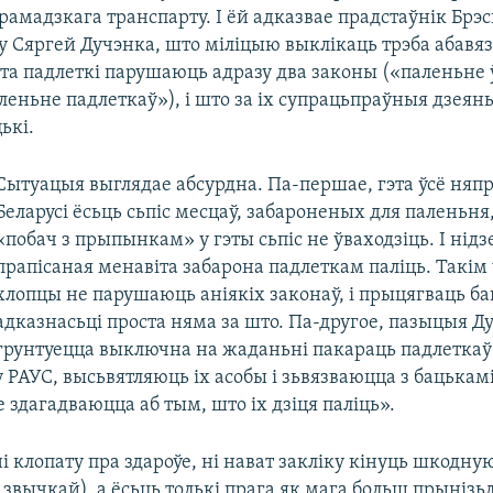
амадзкага транспарту. І ёй адказвае прадстаўнік Брэ
 Сяргей Дучэнка, што міліцыю выклікаць трэба абавяз
ыта падлеткі парушаюць адразу два законы («паленьне 
леньне падлеткаў»), і што за іх супрацьпраўныя дзеянь
ькі.
Сытуацыя выглядае абсурдна. Па-першае, гэта ўсё няпр
Беларусі ёсьць сьпіс месцаў, забароненых для паленьня,
«побач з прыпынкам» у гэты сьпіс не ўваходзіць. І нідз
прапісаная менавіта забарона падлеткам паліць. Такім
хлопцы не парушаюць аніякіх законаў, і прыцягваць ба
адказнасьці проста няма за што. Па-другое, пазыцыя Д
грунтуецца выключна на жаданьні пакараць падлетка
 РАУС, высьвятляюць іх асобы і зьвязваюцца з бацькамі
 здагадваюцца аб тым, што іх дзіця паліць».
і клопату пра здароўе, ні нават закліку кінуць шкодну
 звычкай), а ёсьць толькі прага як мага больш прынізь