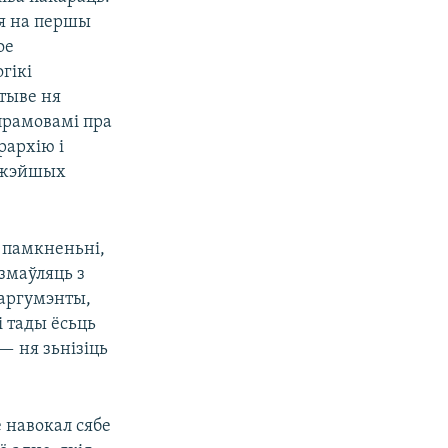
ыя на першы
ое
гікі
тыве ня
прамовамі пра
рархію і
ніжэйшых
я памкненьні,
азмаўляць з
 аргумэнты,
і тады ёсьць
— ня зьнізіць
 навокал сябе