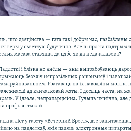
ь, што дзяцінства — гэта такі добры час, пазбаўлены
ны веры ў сьветлую будучыню. Але ці проста падтрымл
рослыя масава ставяцца да цябе як да недачалавека?
Падлеткі і блізка не анёлы — яны выпрабоўваюць дарос
прымаюць безьліч няправільных рашэньняў і нават з
самаруйнаваньнем. Рэагаваць на іх паводзіны можна 
залежнасці ад канчатковай мэты. І досыць часта, на жа
араць. У ідэале, непрапарцыйна. Гучыць цынічна, але 
та прафіляктыкай.
чына ліст у газэту «Вечерний Брест», дзе запытваецца,
іцыю на падлеткаў, якія паляць электронныя цыгарэты