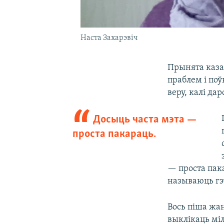
Наста Захарэвіч
Прынята казац
праблем і поў
веру, калі да
Досыць часта мэта —
проста пакараць.
— проста пак
называюць гэ
Вось піша жан
выклікаць міл