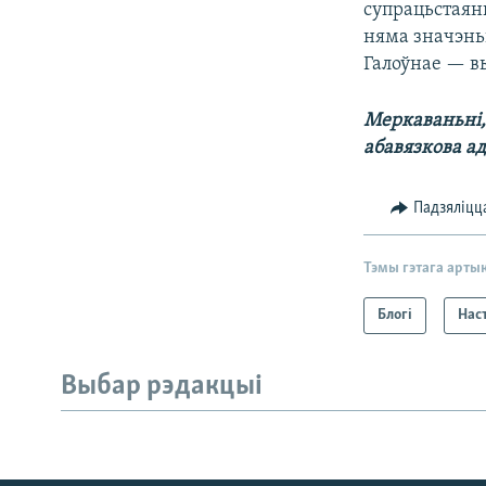
супрацьстаянь
няма значэньн
Галоўнае — в
Меркаваньні, 
абавязкова а
Падзяліцц
Тэмы гэтага арты
Блогі
Нас
Выбар рэдакцыі