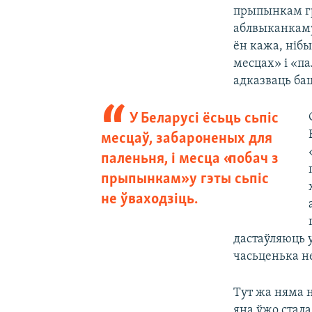
прыпынкам гр
аблвыканкаму
ён кажа, ніб
месцах» і «па
адказваць бац
У Беларусі ёсьць сьпіс
месцаў, забароненых для
паленьня, і месца «побач з
прыпынкам» у гэты сьпіс
не ўваходзіць.
дастаўляюць у
часьценька не
Тут жа няма н
яна ўжо стала