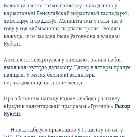
Большая частка гэтых паплавоў знаходзіцца ў
карыстаньні Бэйсугаўскай нерастовай гаспадаркі,
якім кіруе Ігар Джэўс. Менавіта там у гэты час з
году ў год адбываюцца падпалы травы. Эколягі
кажуць, што паездка была ўзгоднена з уладамі
Кубані.
Актывісты зьвярнуліся ў паліцыю і зьнялі пабоі,
выклікалі хуткую дапамогу. Цяпер у лягеры працуе
паліцыя. У мэтах бясьпекі валянтэры
пераяжджаюць на іншае месца.
Пра абставіны нападу Радыё Свабода распавёў
кіраўнік валянтэрскай праграмы «Грынпіс»
Рыгор
Куксін
:
— Напад адбыўся прыкладна ў 1 гадзіну ночы, у