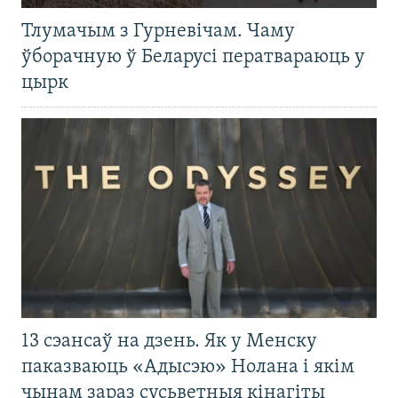
Тлумачым з Гурневічам. Чаму
ўборачную ў Беларусі ператвараюць у
цырк
13 сэансаў на дзень. Як у Менску
паказваюць «Адысэю» Нолана і якім
чынам зараз сусьветныя кінагіты