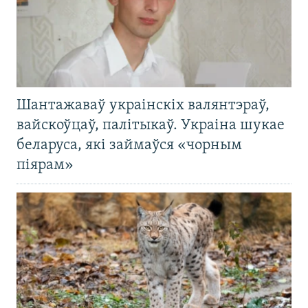
Шантажаваў украінскіх валянтэраў,
вайскоўцаў, палітыкаў. Украіна шукае
беларуса, які займаўся «чорным
піярам»