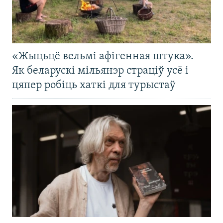
«Жыцьцё вельмі афігенная штука».
Як беларускі мільянэр страціў усё і
цяпер робіць хаткі для турыстаў