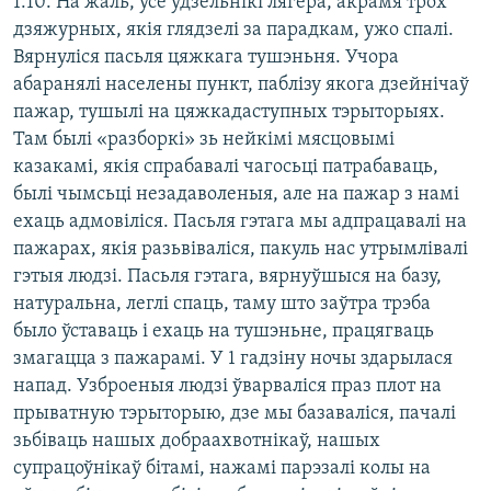
1:10. На жаль, усе ўдзельнікі лягера, акрамя трох
дзяжурных, якія глядзелі за парадкам, ужо спалі.
Вярнуліся пасьля цяжкага тушэньня. Учора
абаранялі населены пункт, паблізу якога дзейнічаў
пажар, тушылі на цяжкадаступных тэрыторыях.
Там былі «разборкі» зь нейкімі мясцовымі
казакамі, якія спрабавалі чагосьці патрабаваць,
былі чымсьці незадаволеныя, але на пажар з намі
ехаць адмовіліся. Пасьля гэтага мы адпрацавалі на
пажарах, якія разьвіваліся, пакуль нас утрымлівалі
гэтыя людзі. Пасьля гэтага, вярнуўшыся на базу,
натуральна, леглі спаць, таму што заўтра трэба
было ўставаць і ехаць на тушэньне, працягваць
змагацца з пажарамі. У 1 гадзіну ночы здарылася
напад. Узброеныя людзі ўварваліся праз плот на
прыватную тэрыторыю, дзе мы базаваліся, пачалі
зьбіваць нашых добраахвотнікаў, нашых
супрацоўнікаў бітамі, нажамі парэзалі колы на