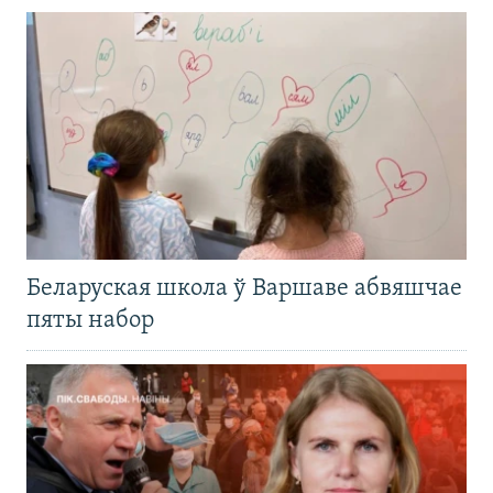
Беларуская школа ў Варшаве абвяшчае
пяты набор