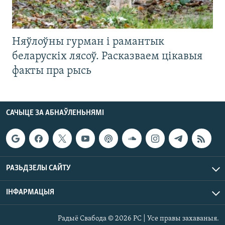
Няўлоўны гурман і рамантык
беларускіх лясоў. Расказваем цікавыя
факты пра рысь
САЧЫЦЕ ЗА АБНАЎЛЕНЬНЯМІ
РАЗЬДЗЕЛЫ САЙТУ
ІНФАРМАЦЫЯ
Радыё Свабода © 2026 РС | Усе правы захаваныя.