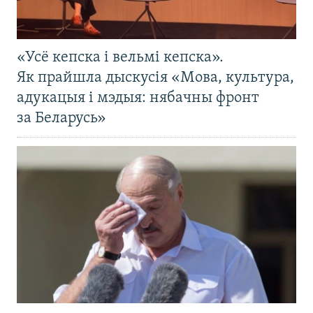
«Усё кепска і вельмі кепска».
Як прайшла дыскусія «Мова, культура,
адукацыя і мэдыя: нябачны фронт
за Беларусь»