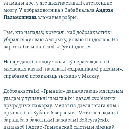
зламаны нос, у яго дыягнаставалі сатрасеньне
мозгу. У добраахвотніка з Забайкальля
Андрэя
Паламошнава
зламаныя рэбры.
Тыя, хто нападаў, крычалі, каб добраахвотнікі
ўбіраліся «у сваю Амэрыку, у сваю Піндосію». На
варотах базы напісалі: «Тут піндосы».
Напярэдадні нападу эколягаў перасьледавалі
мясцовыя казакі, называлі «здраднікамі радзімы»,
спрабавалі пераканаць зьехаць у Маскву.
Добраахвотнікі «Грынпіс» дапамагаюць мясцовым
уладам у тушэньні шматлікіх і даволі сурʼёзных
прыродных пажараў. Менавіта дзеля гэтага яны і
прыехалі на Кубань 5 верасьня. Мэта экспэдыцыі —
барацьба з балотнымі пажарамі Бэйсугаўскіх
паплавоў і Ахтар-Грывенскай сыстэмы ліманаў.