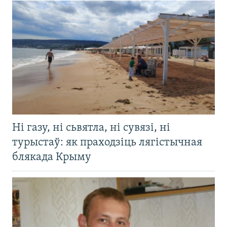
Ні газу, ні сьвятла, ні сувязі, ні
турыстаў: як праходзіць лягістычная
блякада Крыму