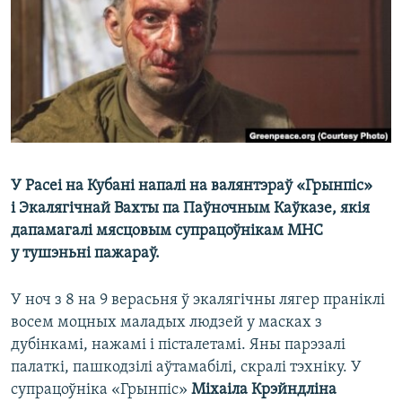
КУЛЬТУРА
МОВА
КАЛЯНДАР
НА ХВАЛЯХ СВАБОДЫ
У Расеі на Кубані напалі на валянтэраў «Грынпіс»
і Экалягічнай Вахты па Паўночным Каўказе, якія
дапамагалі мясцовым супрацоўнікам МНС
у тушэньні пажараў.
У ноч з 8 на 9 верасьня ў экалягічны лягер праніклі
восем моцных маладых людзей у масках з
дубінкамі, нажамі і пісталетамі. Яны парэзалі
палаткі, пашкодзілі аўтамабілі, скралі тэхніку. У
супрацоўніка «Грынпіс»
Міхаіла Крэйндліна