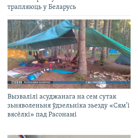
трапляюць у Беларусь
Вызвалілі асуджанага на сем сутак
зьняволеньня ўдзельніка зьезду «Сям’і
вясёлкі» пад Расонамі