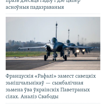
празь дзесяць гадоў і дзе цяпер
асноўныя падазраваныя
Францускія «Рафалі» замест савецкіх
зьнішчальнікаў — сымбалічная
зьмена ўва ўкраінскіх Паветраных
сілах. Аналіз Свабоды