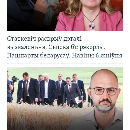
Статкевіч раскрыў дэталі
вызваленьня. Сьпёка б’е рэкорды.
Пашпарты беларусаў. Навіны 6 жніўня