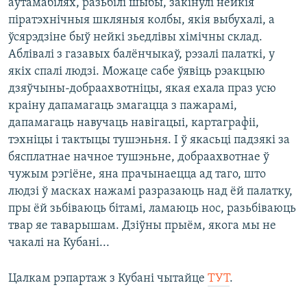
аўтамабілях, разьбілі шыбы, закінулі нейкія
піратэхнічныя шкляныя колбы, якія выбухалі, а
ўсярэдзіне быў нейкі зьедлівы хімічны склад.
Аблівалі з газавых балёнчыкаў, рэзалі палаткі, у
якіх спалі людзі. Можаце сабе ўявіць рэакцыю
дзяўчыны-добраахвотніцы, якая ехала праз усю
краіну дапамагаць змагацца з пажарамі,
дапамагаць навучаць навігацыі, картаграфіі,
тэхніцы і тактыцы тушэньня. І ў якасьці падзякі за
бясплатнае начное тушэньне, добраахвотнае ў
чужым рэгіёне, яна прачынаецца ад таго, што
людзі ў масках нажамі разразаюць над ёй палатку,
пры ёй зьбіваюць бітамі, ламаюць нос, разьбіваюць
твар яе таварышам. Дзіўны прыём, якога мы не
чакалі на Кубані...
Цалкам рэпартаж з Кубані чытайце
ТУТ
.