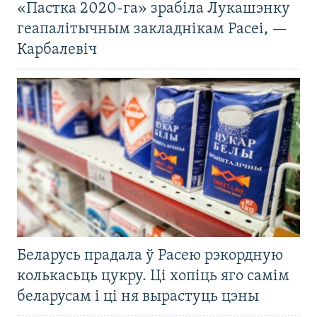
«Пастка 2020-га» зрабіла Лукашэнку
геапалітычным закладнікам Расеі, —
Карбалевіч
Беларусь прадала ў Расею рэкордную
колькасьць цукру. Ці хопіць яго самім
беларусам і ці ня вырастуць цэны