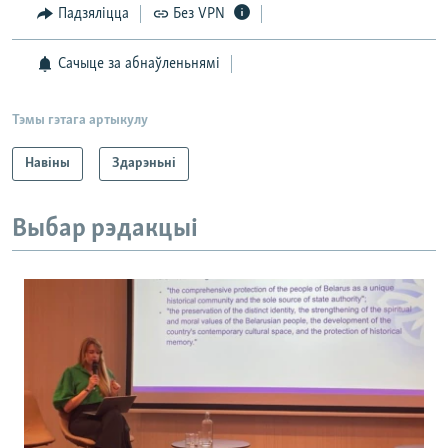
Падзяліцца
Без VPN
Сачыце за абнаўленьнямі
Тэмы гэтага артыкулу
Навіны
Здарэньні
Выбар рэдакцыі