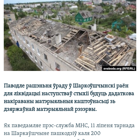
КУЛЬТУРА
МОВА
КАЛЯНДАР
НА ХВАЛЯХ СВАБОДЫ
Паводле рашэньня ўраду ў Шаркоўшчынскі раён
для ліквідацыі наступстваў стыхіі будуць дадаткова
накіраваны матэрыяльныя каштоўнасьці зь
дзяржаўнай матэрыяльнай рэзэрвы.
Як паведамляе прэс-служба МНС, 11 ліпеня тарнада
на Шаркаўшчыне пашкодзіў каля 200