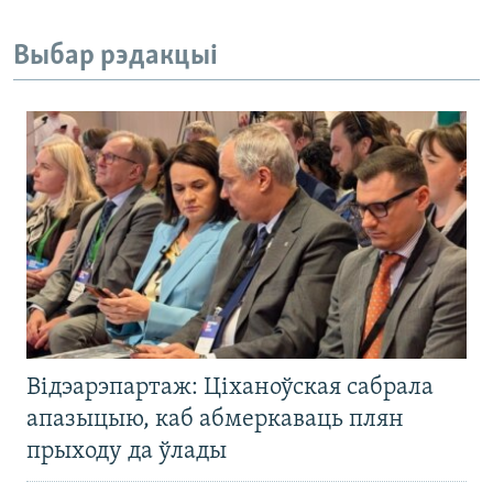
Выбар рэдакцыі
Відэарэпартаж: Ціханоўская сабрала
апазыцыю, каб абмеркаваць плян
прыходу да ўлады