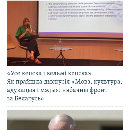
«Усё кепска і вельмі кепска».
Як прайшла дыскусія «Мова, культура,
адукацыя і мэдыя: нябачны фронт
за Беларусь»