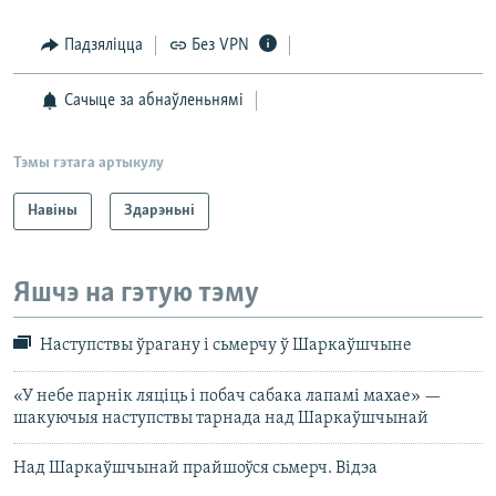
Падзяліцца
Без VPN
Сачыце за абнаўленьнямі
Тэмы гэтага артыкулу
Навіны
Здарэньні
Яшчэ на гэтую тэму
Наступствы ўрагану і сьмерчу ў Шаркаўшчыне
«У небе парнік ляціць і побач сабака лапамі махае» —
шакуючыя наступствы тарнада над Шаркаўшчынай
Над Шаркаўшчынай прайшоўся сьмерч. Відэа