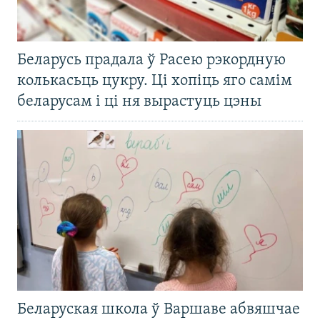
Беларусь прадала ў Расею рэкордную
колькасьць цукру. Ці хопіць яго самім
беларусам і ці ня вырастуць цэны
Беларуская школа ў Варшаве абвяшчае