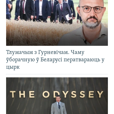
Тлумачым з Гурневічам. Чаму
ўборачную ў Беларусі ператвараюць у
цырк