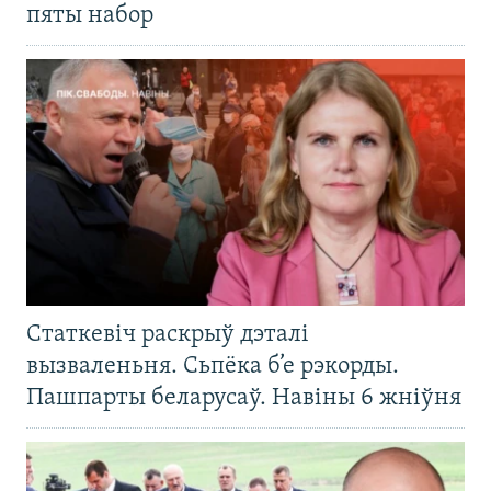
пяты набор
Статкевіч раскрыў дэталі
вызваленьня. Сьпёка б’е рэкорды.
Пашпарты беларусаў. Навіны 6 жніўня