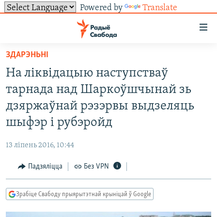
Powered by
Translate
Лінкі
ўнівэрсальнага
доступу
ЗДАРЭНЬНІ
НАВІНЫ
Перайсьці
На ліквідацыю наступстваў
да
ТОЛЬКІ НА СВАБОДЗЕ
УСЕ НАВІНЫ
тарнада над Шаркоўшчынай зь
галоўнага
СУВЯЗЬ
ВІДЭА І ФОТА
ТЭСТЫ
зьместу
дзяржаўнай рэзэрвы выдзеляць
Перайсьці
ПАДПІСАЦЦА
ЛЮДЗІ
БЛОГІ
АБЫСЬЦІ БЛЯКАВАНЬНЕ
шыфэр і рубэройд
да
ПАЛІТЫКА
ГІСТОРЫЯ НА СВАБОДЗЕ
ПАДЗЯЛІЦЦА ІНФАРМАЦЫЯЙ
RSS
галоўнай
САЧЫЦЕ ЗА АБНАЎЛЕНЬНЯМІ
13 ліпень 2016, 10:44
навігацыі
ЭКАНОМІКА
ПАДКАСТЫ
ПАДКАСТЫ
Перайсьці
Падзяліцца
Без VPN
ВАЙНА
КНІГІ
FACEBOOK
да
БЕЛАРУСЫ НА ВАЙНЕ
АЎДЫЁКНІГІ
TWITTER
пошуку
Зрабіце Свабоду прыярытэтнай крыніцай ў Google
ПАЛІТВЯЗЬНІ
PREMIUM
Усе сайты РС/РСЭ