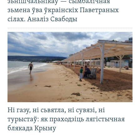
зьнішчальнікаў — сымбалічная
зьмена ўва ўкраінскіх Паветраных
сілах. Аналіз Свабоды
Ні газу, ні сьвятла, ні сувязі, ні
турыстаў: як праходзіць лягістычная
блякада Крыму