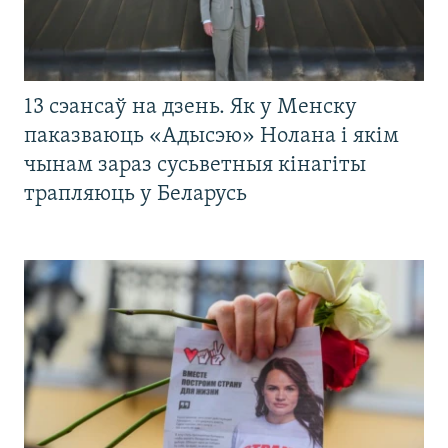
13 сэансаў на дзень. Як у Менску
паказваюць «Адысэю» Нолана і якім
чынам зараз сусьветныя кінагіты
трапляюць у Беларусь