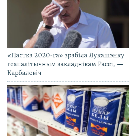
«Пастка 2020-га» зрабіла Лукашэнку
геапалітычным закладнікам Расеі, —
Карбалевіч