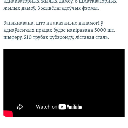
аднакватэрных жылых дамоў, 8 шматкватэрных
жылых дамоў, 3 жывёлагадоўчыя фэрмы.
Заплянавана, што на аказаньне дапамогі ў
аднаўленчых працах будзе накіравана 5000 шт.
шыфэру, 210 трубак рубэройду, ліставая сталь.