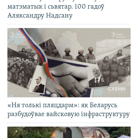
матэматык і сьвятар. 100 гадоў
Аляксандру Надсану
«Ня толькі пляцдарм»: як Беларусь
разбудоўвае вайсковую інфраструктуру