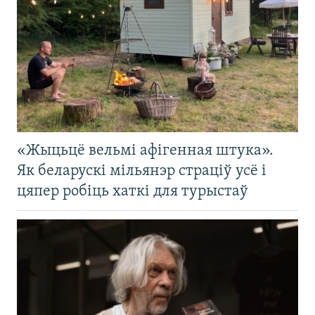
«Жыцьцё вельмі афігенная штука».
Як беларускі мільянэр страціў усё і
цяпер робіць хаткі для турыстаў