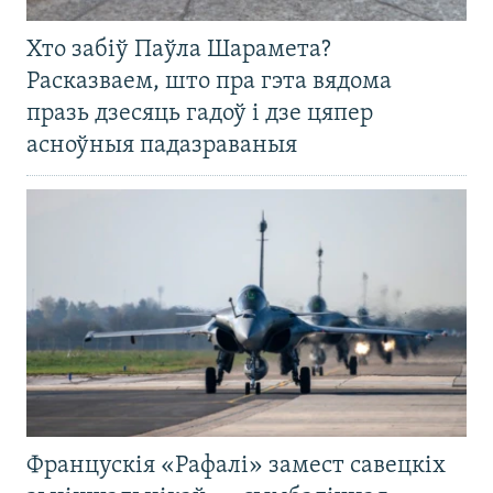
Хто забіў Паўла Шарамета?
Расказваем, што пра гэта вядома
празь дзесяць гадоў і дзе цяпер
асноўныя падазраваныя
Францускія «Рафалі» замест савецкіх