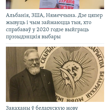
Альбанія, ЗША, Нямеччына. Дзе цяпер
жывуць і чым займаюцца тыя, хто
спрабаваў у 2020 годзе выйграць
прэзыдэнцкія выбары
Закаханы ў беларускую мову