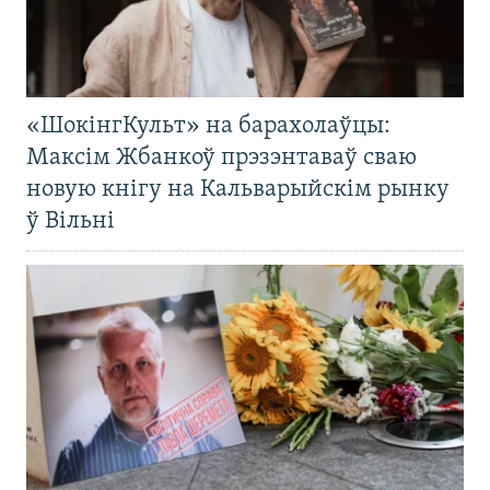
«ШокінгКульт» на барахолаўцы:
Максім Жбанкоў прэзэнтаваў сваю
новую кнігу на Кальварыйскім рынку
ў Вільні