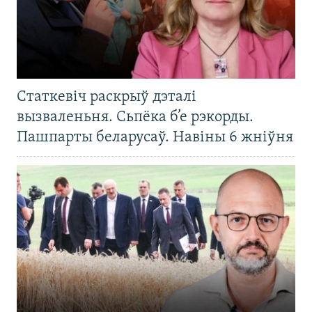
Статкевіч раскрыў дэталі
вызваленьня. Сьпёка б’е рэкорды.
Пашпарты беларусаў. Навіны 6 жніўня