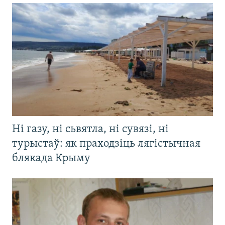
Ні газу, ні сьвятла, ні сувязі, ні
турыстаў: як праходзіць лягістычная
блякада Крыму