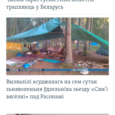
трапляюць у Беларусь
Вызвалілі асуджанага на сем сутак
зьняволеньня ўдзельніка зьезду «Сям’і
вясёлкі» пад Расонамі