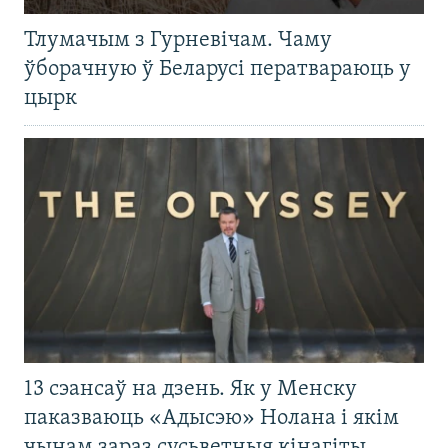
Тлумачым з Гурневічам. Чаму
ўборачную ў Беларусі ператвараюць у
цырк
13 сэансаў на дзень. Як у Менску
паказваюць «Адысэю» Нолана і якім
чынам зараз сусьветныя кінагіты