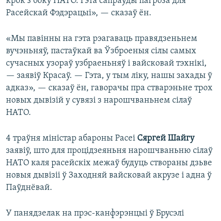
крок з боку НАТО. Гэта сапраўды пагроза для
Расейскай Фэдэрацыі», — сказаў ён.
«Мы павінны на гэта рэагаваць правядзеньнем
вучэньняў, пастаўкай ва Ўзброеныя сілы самых
сучасных узораў узбраеньняў і вайсковай тэхнікі,
— заявіў Красаў. — Гэта, у тым ліку, нашы захады ў
адказ», — сказаў ён, гаворачы пра стварэньне трох
новых дывізій у сувязі з нарошчваньнем сілаў
НАТО.
4 траўня міністар абароны Расеі
Сяргей Шайгу
заявіў, што для процідзеяньня нарошчваньню сілаў
НАТО каля расейскіх межаў будуць створаны дзьве
новыя дывізіі ў Заходняй вайсковай акрузе і адна ў
Паўднёвай.
У панядзелак на прэс-канфэрэнцыі ў Брусэлі