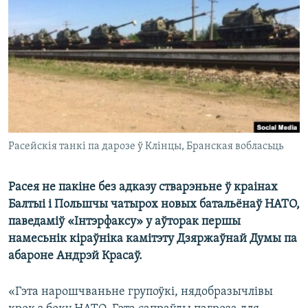
КУЛЬТУРА
МОВА
КАЛЯНДАР
НА ХВАЛЯХ СВАБОДЫ
Расейскія танкі па дарозе ў Клінцы, Бранская вобласьць
Расея не пакіне без адказу стварэньне ў краінах
Балтыі і Польшчы чатырох новых батальёнаў НАТО,
паведаміў «Інтэрфаксу» у аўторак першы
намесьнік кіраўніка камітэту Дзяржаўнай Думы па
абароне Андрэй Красаў.
«Гэта нарошчваньне групоўкі, нядобразычлівы