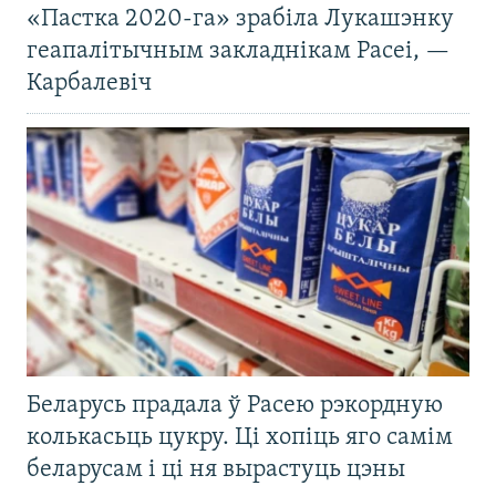
«Пастка 2020-га» зрабіла Лукашэнку
геапалітычным закладнікам Расеі, —
Карбалевіч
Беларусь прадала ў Расею рэкордную
колькасьць цукру. Ці хопіць яго самім
беларусам і ці ня вырастуць цэны