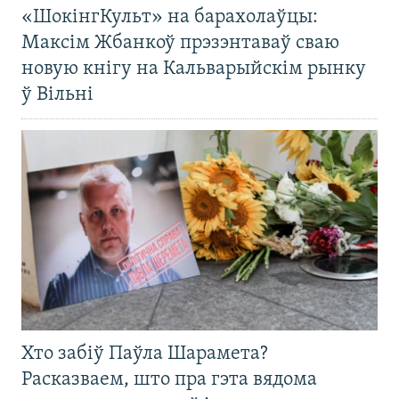
«ШокінгКульт» на барахолаўцы:
Максім Жбанкоў прэзэнтаваў сваю
новую кнігу на Кальварыйскім рынку
ў Вільні
Хто забіў Паўла Шарамета?
Расказваем, што пра гэта вядома