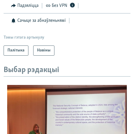
Падзяліцца
Без VPN
Сачыце за абнаўленьнямі
Тэмы гэтага артыкулу
Палітыка
Навіны
Выбар рэдакцыі