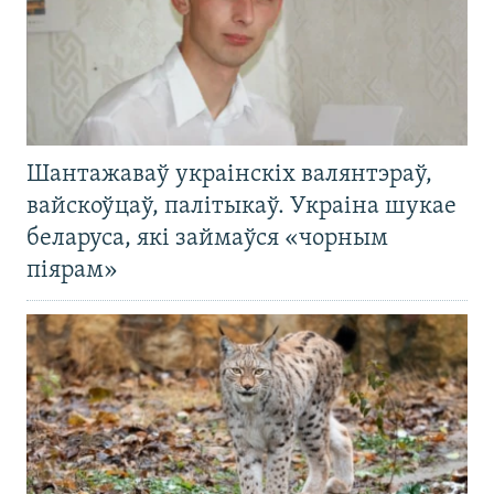
Шантажаваў украінскіх валянтэраў,
вайскоўцаў, палітыкаў. Украіна шукае
беларуса, які займаўся «чорным
піярам»