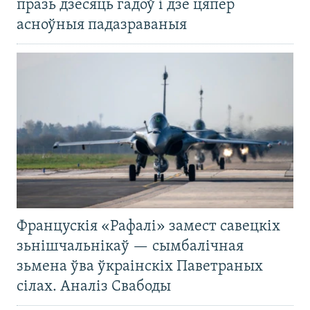
празь дзесяць гадоў і дзе цяпер
асноўныя падазраваныя
Францускія «Рафалі» замест савецкіх
зьнішчальнікаў — сымбалічная
зьмена ўва ўкраінскіх Паветраных
сілах. Аналіз Свабоды