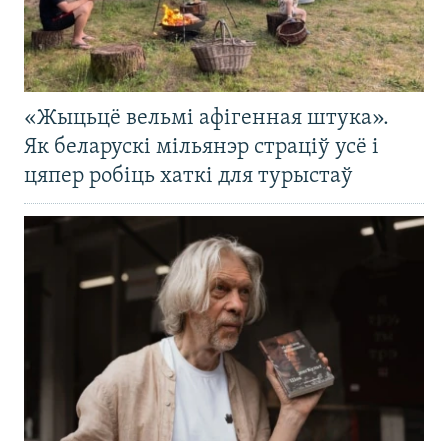
«Жыцьцё вельмі афігенная штука».
Як беларускі мільянэр страціў усё і
цяпер робіць хаткі для турыстаў