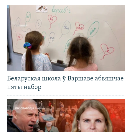
Беларуская школа ў Варшаве абвяшчае
пяты набор