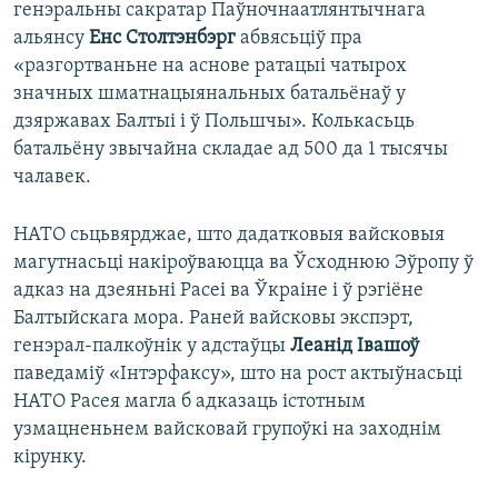
генэральны сакратар Паўночнаатлянтычнага
альянсу
Енс Столтэнбэрг
абвясьціў пра
«разгортваньне на аснове ратацыі чатырох
значных шматнацыянальных батальёнаў у
дзяржавах Балтыі і ў Польшчы». Колькасьць
батальёну звычайна складае ад 500 да 1 тысячы
чалавек.
НАТО сьцьвярджае, што дадатковыя вайсковыя
магутнасьці накіроўваюцца ва Ўсходнюю Эўропу ў
адказ на дзеяньні Расеі ва Ўкраіне і ў рэгіёне
Балтыйскага мора. Раней вайсковы экспэрт,
генэрал-палкоўнік у адстаўцы
Леанід Івашоў
паведаміў «Інтэрфаксу», што на рост актыўнасьці
НАТО Расея магла б адказаць істотным
узмацненьнем вайсковай групоўкі на заходнім
кірунку.