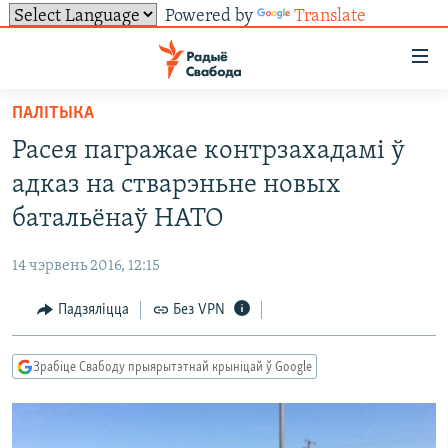
Powered by
Translate
Лінкі
ўнівэрсальнага
доступу
ПАЛІТЫКА
НАВІНЫ
Перайсьці
Расея пагражае контрзахадамі ў
да
ТОЛЬКІ НА СВАБОДЗЕ
УСЕ НАВІНЫ
адказ на стварэньне новых
галоўнага
СУВЯЗЬ
ВІДЭА І ФОТА
ТЭСТЫ
зьместу
батальёнаў НАТО
Перайсьці
ПАДПІСАЦЦА
ЛЮДЗІ
БЛОГІ
АБЫСЬЦІ БЛЯКАВАНЬНЕ
да
14 чэрвень 2016, 12:15
ПАЛІТЫКА
ГІСТОРЫЯ НА СВАБОДЗЕ
ПАДЗЯЛІЦЦА ІНФАРМАЦЫЯЙ
RSS
галоўнай
САЧЫЦЕ ЗА АБНАЎЛЕНЬНЯМІ
Падзяліцца
Без VPN
навігацыі
ЭКАНОМІКА
ПАДКАСТЫ
ПАДКАСТЫ
Перайсьці
ВАЙНА
КНІГІ
FACEBOOK
да
Зрабіце Свабоду прыярытэтнай крыніцай ў Google
БЕЛАРУСЫ НА ВАЙНЕ
АЎДЫЁКНІГІ
TWITTER
пошуку
ПАЛІТВЯЗЬНІ
PREMIUM
Усе сайты РС/РСЭ