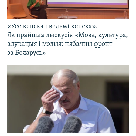
«Усё кепска і вельмі кепска».
Як прайшла дыскусія «Мова, культура,
адукацыя і мэдыя: нябачны фронт
за Беларусь»