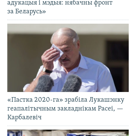
адукацыя і мэдыя: нябачны фронт
за Беларусь»
«Пастка 2020-га» зрабіла Лукашэнку
геапалітычным закладнікам Расеі, —
Карбалевіч