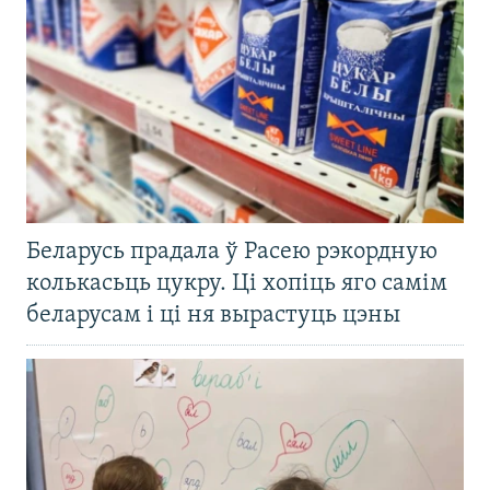
Беларусь прадала ў Расею рэкордную
колькасьць цукру. Ці хопіць яго самім
беларусам і ці ня вырастуць цэны