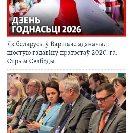
Як беларусы ў Варшаве адзначылі
шостую гадавіну пратэстаў 2020-га.
Стрым Свабоды