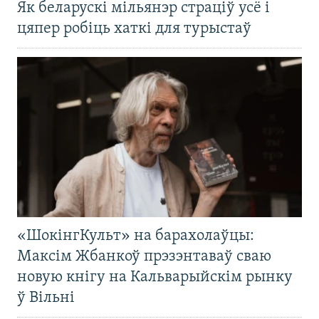
Як беларускі мільянэр страціў усё і
цяпер робіць хаткі для турыстаў
«ШокінгКульт» на барахолаўцы:
Максім Жбанкоў прэзэнтаваў сваю
новую кнігу на Кальварыйскім рынку
ў Вільні