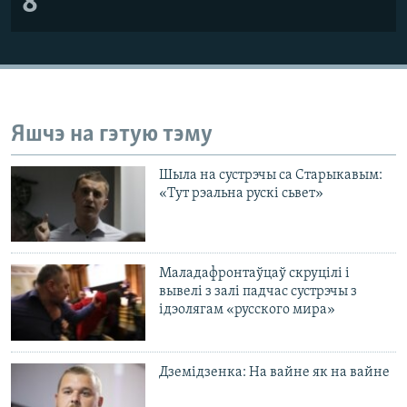
8
Яшчэ на гэтую тэму
Шыла на сустрэчы са Старыкавым:
«Тут рэальна рускі сьвет»
Маладафронтаўцаў скруцілі і
вывелі з залі падчас сустрэчы з
ідэолягам «русского мира»
Дземідзенка: На вайне як на вайне