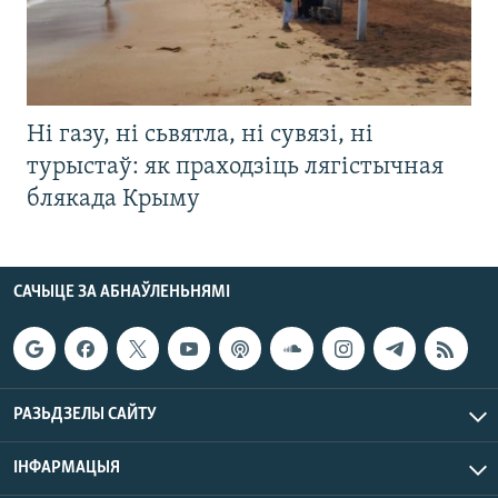
Ні газу, ні сьвятла, ні сувязі, ні
турыстаў: як праходзіць лягістычная
блякада Крыму
САЧЫЦЕ ЗА АБНАЎЛЕНЬНЯМІ
РАЗЬДЗЕЛЫ САЙТУ
ІНФАРМАЦЫЯ