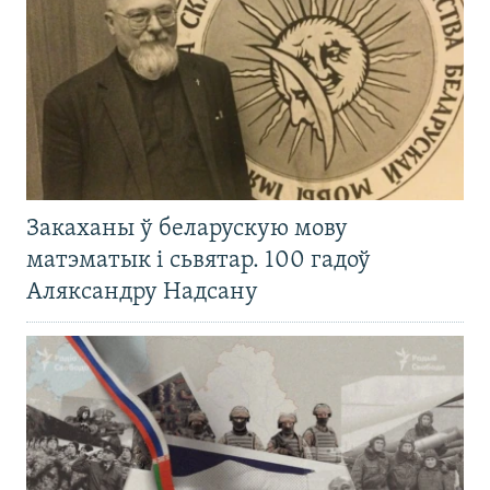
Закаханы ў беларускую мову
матэматык і сьвятар. 100 гадоў
Аляксандру Надсану