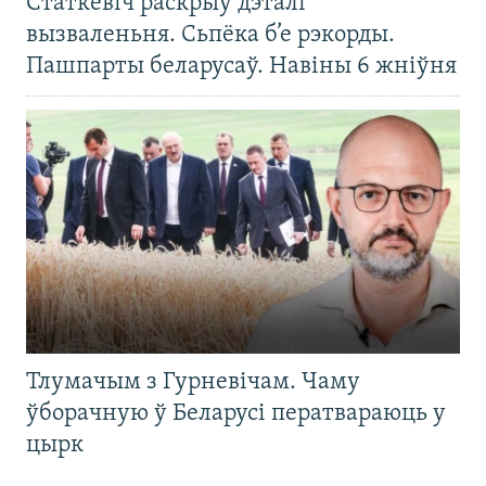
Статкевіч раскрыў дэталі
вызваленьня. Сьпёка б’е рэкорды.
Пашпарты беларусаў. Навіны 6 жніўня
Тлумачым з Гурневічам. Чаму
ўборачную ў Беларусі ператвараюць у
цырк