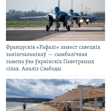
Францускія «Рафалі» замест савецкіх
зьнішчальнікаў — сымбалічная
зьмена ўва ўкраінскіх Паветраных
сілах. Аналіз Свабоды