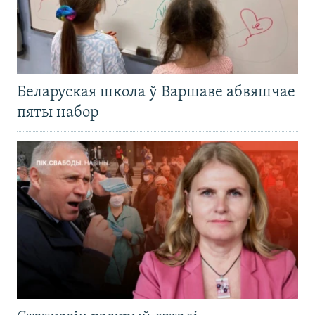
Беларуская школа ў Варшаве абвяшчае
пяты набор