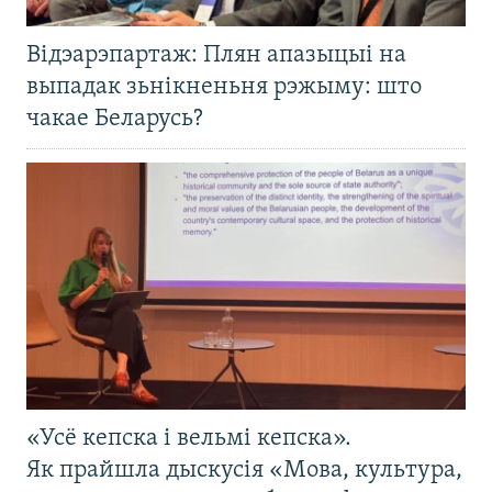
Відэарэпартаж: Плян апазыцыі на
выпадак зьнікненьня рэжыму: што
чакае Беларусь?
«Усё кепска і вельмі кепска».
Як прайшла дыскусія «Мова, культура,