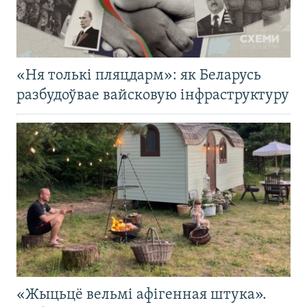
«Ня толькі пляцдарм»: як Беларусь
разбудоўвае вайсковую інфраструктуру
«Жыцьцё вельмі афігенная штука».