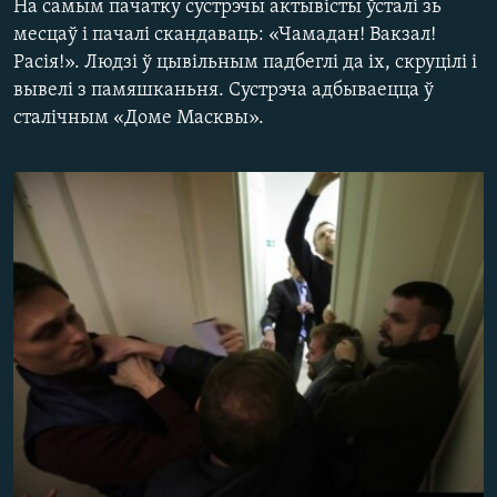
На самым пачатку сустрэчы актывісты ўсталі зь
КУЛЬТУРА
МОВА
месцаў і пачалі скандаваць: «Чамадан! Вакзал!
КАЛЯНДАР
НА ХВАЛЯХ СВАБОДЫ
Расія!». Людзі ў цывільным падбеглі да іх, скруцілі і
вывелі з памяшканьня. Сустрэча адбываецца ў
сталічным «Доме Масквы».