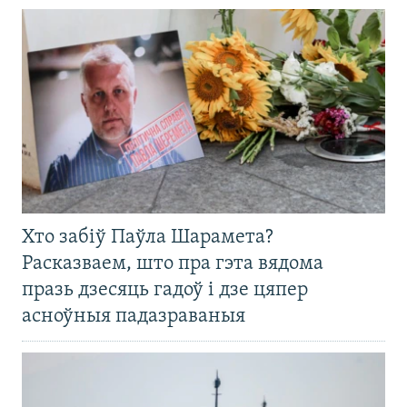
Хто забіў Паўла Шарамета?
Расказваем, што пра гэта вядома
празь дзесяць гадоў і дзе цяпер
асноўныя падазраваныя