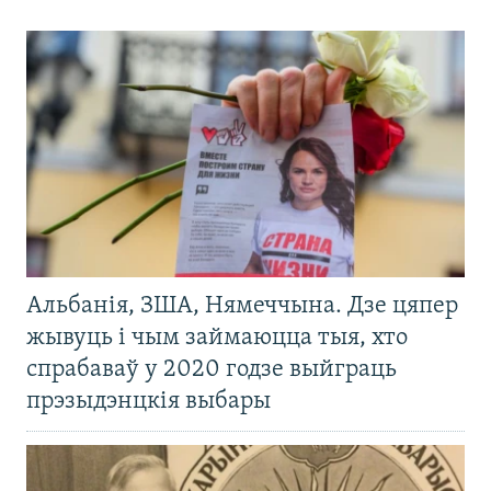
Альбанія, ЗША, Нямеччына. Дзе цяпер
жывуць і чым займаюцца тыя, хто
спрабаваў у 2020 годзе выйграць
прэзыдэнцкія выбары